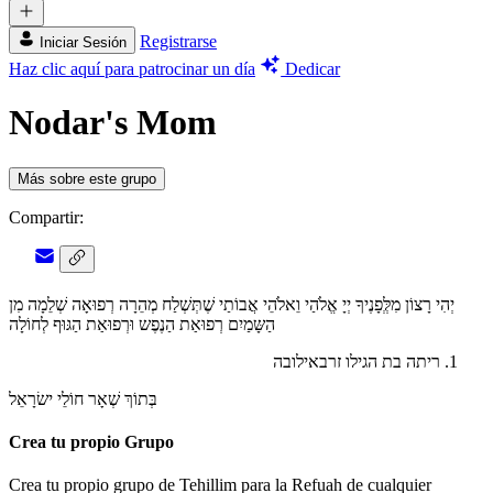
Registrarse
Iniciar Sesión
Haz clic aquí para patrocinar un día
Dedicar
Nodar's Mom
Más sobre este grupo
Compartir:
יְהִי רָצוֹן מִלְְּפָנֶיךָ יְיָ אֱלֹהַי וֵאלֹהֵי אֲבוֹתַי שֶׁתְּשְׁלַח מְהֵרָה רְפוּאָה שְׁלֵמָה מִן
הַשָּמַיִם רְפוּאַת הַנֶפֶש וּרְפוּאַת הַגּוּף לְחוֹלָה
ריתה בת הגילו זרבאילובה
בְּתוֹךְ שְׁאָר חוֹלֵי ישׂרָאֵל
Crea tu propio Grupo
Crea tu propio grupo de Tehillim para la Refuah de cualquier