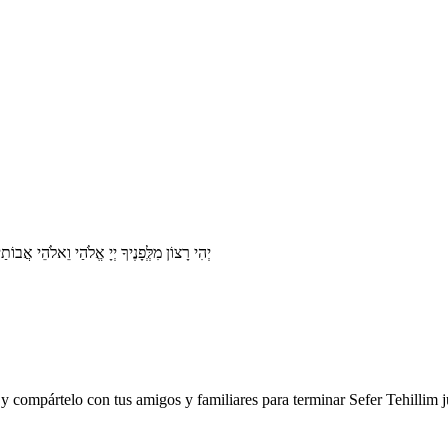
יְהִי רָצוֹן מִלְְּפָנֶיךָ יְיָ אֱלֹהַי וֵאלֹהֵי 
y compártelo con tus amigos y familiares para terminar Sefer Tehillim j