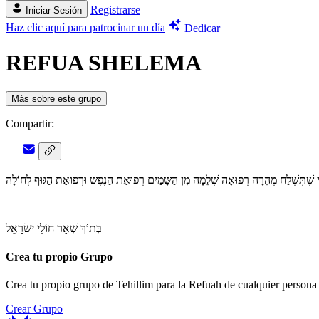
Registrarse
Iniciar Sesión
Haz clic aquí para patrocinar un día
Dedicar
REFUA SHELEMA
Más sobre este grupo
Compartir:
אֲבוֹתַי שֶׁתְּשְׁלַח מְהֵרָה רְפוּאָה שְׁלֵמָה מִן הַשָּמַיִם רְפוּאַת הַנֶפֶש וּרְפוּאַת הַגּוּף לְחוֹלָה
בְּתוֹךְ שְׁאָר חוֹלֵי ישׂרָאֵל
Crea tu propio Grupo
Crea tu propio grupo de Tehillim para la Refuah de cualquier persona 
Crear Grupo