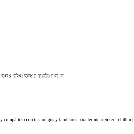
יְהִי רָצוֹן מִלְְּפָנֶיךָ יְיָ אֱלֹהַי וֵאלֹהֵי א
y compártelo con tus amigos y familiares para terminar Sefer Tehillim j