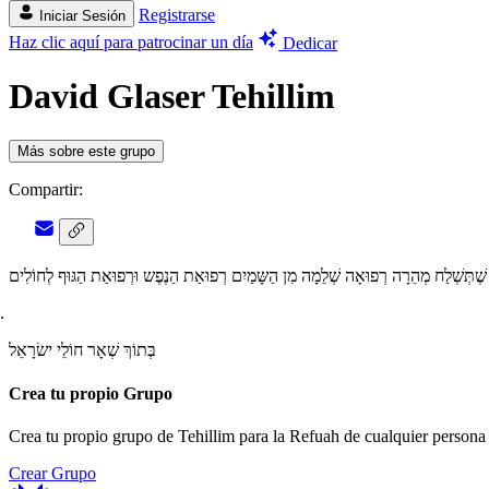
Registrarse
Iniciar Sesión
Haz clic aquí para patrocinar un día
Dedicar
David Glaser Tehillim
Más sobre este grupo
Compartir:
ֲבוֹתַי שֶׁתְּשְׁלַח מְהֵרָה רְפוּאָה שְׁלֵמָה מִן הַשָּמַיִם רְפוּאַת הַנֶפֶש וּרְפוּאַת הַגּוּף לְחוֹלִים
בְּתוֹךְ שְׁאָר חוֹלֵי ישׂרָאֵל
Crea tu propio Grupo
Crea tu propio grupo de Tehillim para la Refuah de cualquier persona 
Crear Grupo