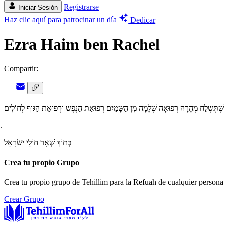
Registrarse
Iniciar Sesión
Haz clic aquí para patrocinar un día
Dedicar
Ezra Haim ben Rachel
Compartir:
ֲבוֹתַי שֶׁתְּשְׁלַח מְהֵרָה רְפוּאָה שְׁלֵמָה מִן הַשָּמַיִם רְפוּאַת הַנֶפֶש וּרְפוּאַת הַגּוּף לְחוֹלִים
בְּתוֹךְ שְׁאָר חוֹלֵי ישׂרָאֵל
Crea tu propio Grupo
Crea tu propio grupo de Tehillim para la Refuah de cualquier persona 
Crear Grupo