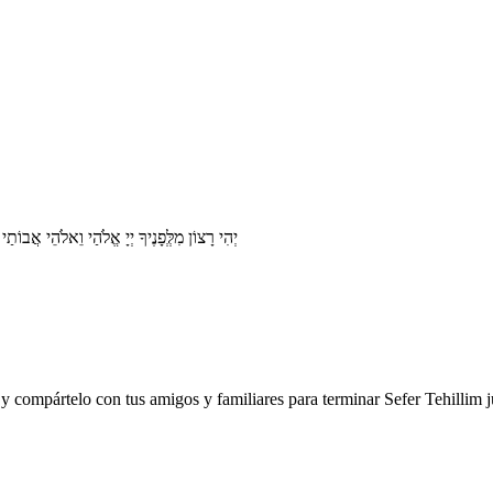
יְהִי רָצוֹן מִלְְּפָנֶיךָ יְיָ אֱלֹהַי וֵאלֹהֵי א
y compártelo con tus amigos y familiares para terminar Sefer Tehillim j