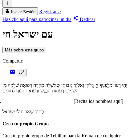
Registrarse
Iniciar Sesión
Haz clic aquí para patrocinar un día
Dedicar
עם ישראל חי
Más sobre este grupo
Compartir:
יְהִי רָצוֹן מִלְְּפָנֶיךָ יְיָ אֱלֹהַי וֵאלֹהֵי אֲבוֹתַי שֶׁתְּשְׁלַח מְהֵרָה רְפוּאָה שְׁלֵמָה מִן
הַשָּמַיִם רְפוּאַת הַנֶפֶש וּרְפוּאַת הַגּוּף לְחוֹלִים
[Recita los nombres aquí]
בְּתוֹךְ שְׁאָר חוֹלֵי ישׂרָאֵל
Crea tu propio Grupo
Crea tu propio grupo de Tehillim para la Refuah de cualquier