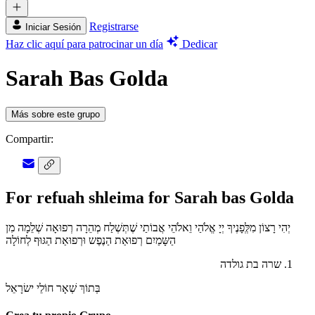
Registrarse
Iniciar Sesión
Haz clic aquí para patrocinar un día
Dedicar
Sarah Bas Golda
Más sobre este grupo
Compartir:
For refuah shleima for Sarah bas Golda
יְהִי רָצוֹן מִלְְּפָנֶיךָ יְיָ אֱלֹהַי וֵאלֹהֵי אֲבוֹתַי שֶׁתְּשְׁלַח מְהֵרָה רְפוּאָה שְׁלֵמָה מִן
הַשָּמַיִם רְפוּאַת הַנֶפֶש וּרְפוּאַת הַגּוּף לְחוֹלָה
שרה בת גולדה
בְּתוֹךְ שְׁאָר חוֹלֵי ישׂרָאֵל