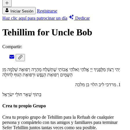
Registrarse
Iniciar Sesión
Haz clic aquí para patrocinar un día
Dedicar
Tehillim for Uncle Bob
Compartir:
יְהִי רָצוֹן מִלְְּפָנֶיךָ יְיָ אֱלֹהַי וֵאלֹהֵי אֲבוֹתַי שֶׁתְּשְׁלַח מְהֵרָה רְפוּאָה שְׁלֵמָה מִן
הַשָּמַיִם רְפוּאַת הַנֶפֶש וּרְפוּאַת הַגּוּף לְחוֹלֶה
מרדכי ליב הלוי בן מלכה
בְּתוֹךְ שְׁאָר חוֹלֵי ישׂרָאֵל
Crea tu propio Grupo
Crea tu propio grupo de Tehillim para la Refuah de cualquier
persona y compártelo con tus amigos y familiares para terminar
Sefer Tehillim juntos tantas veces como sea posible.