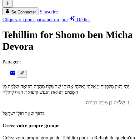
S'inscrire
Se Connecter
Cliquez ici pour parrainer un jour
Dédier
Tehillim for Shomo ben Micha
Devora
Partager :
יְהִי רָצוֹן מִלְְּפָנֶיךָ יְיָ אֱלֹהַי וֵאלֹהֵי אֲבוֹתַי שֶׁתְּשְׁלַח מְהֵרָה רְפוּאָה שְׁלֵמָה מִן
הַשָּמַיִם רְפוּאַת הַנֶפֶש וּרְפוּאַת הַגּוּף לְחוֹלֶה
שלמה בן מיכל דבורה
בְּתוֹךְ שְׁאָר חוֹלֵי ישׂרָאֵל
Créez votre propre groupe
Créez votre propre groupe de Tehillim pour la Refuah de quelqu'un