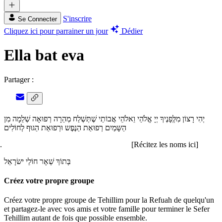
S'inscrire
Se Connecter
Cliquez ici pour parrainer un jour
Dédier
Ella bat eva
Partager :
יְהִי רָצוֹן מִלְְּפָנֶיךָ יְיָ אֱלֹהַי וֵאלֹהֵי אֲבוֹתַי שֶׁתְּשְׁלַח מְהֵרָה רְפוּאָה שְׁלֵמָה מִן
הַשָּמַיִם רְפוּאַת הַנֶפֶש וּרְפוּאַת הַגּוּף לְחוֹלִים
[Récitez les noms ici]
בְּתוֹךְ שְׁאָר חוֹלֵי ישׂרָאֵל
Créez votre propre groupe
Créez votre propre groupe de Tehillim pour la Refuah de quelqu'un
et partagez-le avec vos amis et votre famille pour terminer le Sefer
Tehillim autant de fois que possible ensemble.