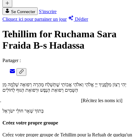
S'inscrire
Se Connecter
Cliquez ici pour parrainer un jour
Dédier
Tehillim for Ruchama Sara
Fraida B-s Hadassa
Partager :
יְהִי רָצוֹן מִלְְּפָנֶיךָ יְיָ אֱלֹהַי וֵאלֹהֵי אֲבוֹתַי שֶׁתְּשְׁלַח מְהֵרָה רְפוּאָה שְׁלֵמָה מִן
הַשָּמַיִם רְפוּאַת הַנֶפֶש וּרְפוּאַת הַגּוּף לְחוֹלִים
[Récitez les noms ici]
בְּתוֹךְ שְׁאָר חוֹלֵי ישׂרָאֵל
Créez votre propre groupe
Créez votre propre groupe de Tehillim pour la Refuah de quelqu'un