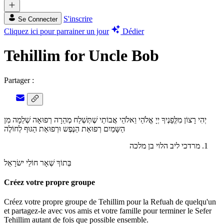
S'inscrire
Se Connecter
Cliquez ici pour parrainer un jour
Dédier
Tehillim for Uncle Bob
Partager :
יְהִי רָצוֹן מִלְְּפָנֶיךָ יְיָ אֱלֹהַי וֵאלֹהֵי אֲבוֹתַי שֶׁתְּשְׁלַח מְהֵרָה רְפוּאָה שְׁלֵמָה מִן
הַשָּמַיִם רְפוּאַת הַנֶפֶש וּרְפוּאַת הַגּוּף לְחוֹלֶה
מרדכי ליב הלוי בן מלכה
בְּתוֹךְ שְׁאָר חוֹלֵי ישׂרָאֵל
Créez votre propre groupe
Créez votre propre groupe de Tehillim pour la Refuah de quelqu'un
et partagez-le avec vos amis et votre famille pour terminer le Sefer
Tehillim autant de fois que possible ensemble.