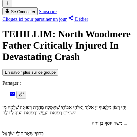
S'inscrire
Se Connecter
Cliquez ici pour parrainer un jour
Dédier
TEHILLIM: North Woodmere
Father Critically Injured In
Devastating Crash
En savoir plus sur ce groupe
Partager :
יְהִי רָצוֹן מִלְְּפָנֶיךָ יְיָ אֱלֹהַי וֵאלֹהֵי אֲבוֹתַי שֶׁתְּשְׁלַח מְהֵרָה רְפוּאָה שְׁלֵמָה מִן
הַשָּמַיִם רְפוּאַת הַנֶפֶש וּרְפוּאַת הַגּוּף לְחוֹלֶה
משה יוסף בן חיה
בְּתוֹךְ שְׁאָר חוֹלֵי ישׂרָאֵל