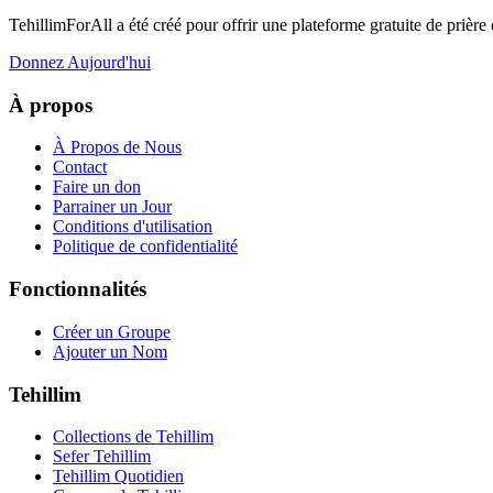
TehillimForAll a été créé pour offrir une plateforme gratuite de prière 
Donnez Aujourd'hui
À propos
À Propos de Nous
Contact
Faire un don
Parrainer un Jour
Conditions d'utilisation
Politique de confidentialité
Fonctionnalités
Créer un Groupe
Ajouter un Nom
Tehillim
Collections de Tehillim
Sefer Tehillim
Tehillim Quotidien