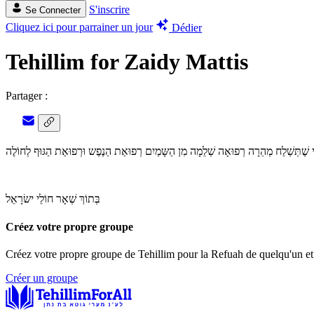
S'inscrire
Se Connecter
Cliquez ici pour parrainer un jour
Dédier
Tehillim for Zaidy Mattis
Partager :
אֲבוֹתַי שֶׁתְּשְׁלַח מְהֵרָה רְפוּאָה שְׁלֵמָה מִן הַשָּמַיִם רְפוּאַת הַנֶפֶש וּרְפוּאַת הַגּוּף לְחוֹלֶה
בְּתוֹךְ שְׁאָר חוֹלֵי ישׂרָאֵל
Créez votre propre groupe
Créez votre propre groupe de Tehillim pour la Refuah de quelqu'un et p
Créer un groupe