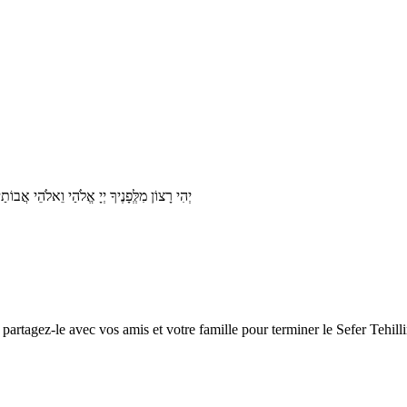
יְהִי רָצוֹן מִלְְּפָנֶיךָ יְיָ אֱלֹהַי וֵאלֹהֵי 
artagez-le avec vos amis et votre famille pour terminer le Sefer Tehill