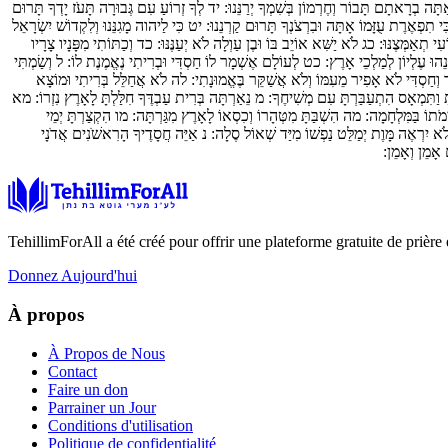
ַתָּה בְרָאתָם תָּבוֹר וְחֶרְמוֹן בְּשִׁמְךָ יְרַנֵּנוּ:
יד
לְךָ זְרוֹעַ עִם גְּבוּרָה תָּעֹז יָדְךָ תָּרוּם
ִי תִפְאֶרֶת עֻזָּמוֹ אָתָּה וּבִרְצֹנְךָ תָּרוּם קַרְנֵנוּ:
יט
כִּי לַיהוה מָגִנֵּנוּ וְלִקְדוֹשׁ יִשְׂרָאֵל
עִי תְאַמְּצֶנּוּ:
כג
לֹא יַשִּׁא אוֹיֵב בּוֹ וּבֶן עַוְלָה לֹא יְעַנֶּנּוּ:
כד
וְכַתּוֹתִי מִפָּנָיו צָרָיו
ֵהוּ עֶלְיוֹן לְמַלְכֵי אָרֶץ:
כט
לְעוֹלָם אֶשְׁמָר לוֹ חַסְדִּי וּבְרִיתִי נֶאֱמֶנֶת לוֹ:
ל
וְשַׂמְתִּי
וְחַסְדִּי לֹא אָפִיר מֵעִמּוֹ וְלֹא אֲשַׁקֵּר בֶּאֱמוּנָתִי:
לה
לֹא אֲחַלֵּל בְּרִיתִי וּמוֹצָא
ָּ וַתִּמְאָס הִתְעַבַּרְתָּ עִם מְשִׁיחֶךָ:
מ
נֵאַרְתָּה בְּרִית עַבְדֶּךָ חִלַּלְתָּ לָאָרֶץ נִזְרוֹ:
מא
ֹתוֹ בַּמִּלְחָמָה:
מה
הִשְׁבַּתָּ מִטְּהָרוֹ וְכִסְאוֹ לָאָרֶץ מִגַּרְתָּה:
מו
הִקְצַרְתָּ יְמֵי
לֹא יִרְאֶה מָּוֶת יְמַלֵּט נַפְשׁוֹ מִיַּד שְׁאוֹל סֶלָה:
נ
אַיֵּה חֲסָדֶיךָ הָרִאשֹׁנִים אֲדֹנָי
אָמֵן וְאָמֵן:
TehillimForAll a été créé pour offrir une plateforme gratuite de prière 
Donnez Aujourd'hui
À propos
À Propos de Nous
Contact
Faire un don
Parrainer un Jour
Conditions d'utilisation
Politique de confidentialité