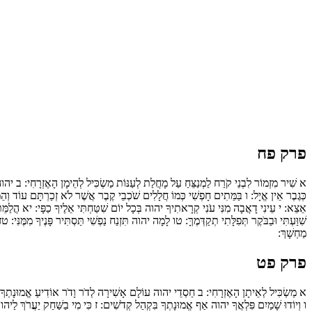
פרק פח
א
שִׁיר מִזְמוֹר לִבְנֵי קֹרַח לַמְנַצֵּחַ עַל מָחֲלַת לְעַנּוֹת מַשְׂכִּיל לְהֵימָן הָאֶזְרָחִי:
ב
יהוה א
כְּגֶבֶר אֵין אֱיָל:
ו
בַּמֵּתִים חָפְשִׁי כְּמוֹ חֲלָלִים שֹׁכְבֵי קֶבֶר אֲשֶׁר לֹא זְכַרְתָּם עוֹד וְהֵמָּה
אֵצֵא:
י
עֵינִי דָאֲבָה מִנִּי עֹנִי קְרָאתִיךָ יהוה בְּכָל יוֹם שִׁטַּחְתִּי אֵלֶיךָ כַפָּי:
יא
הֲלַמֵּת
שִׁוַּעְתִּי וּבַבֹּקֶר תְּפִלָּתִי תְקַדְּמֶךָּ:
טו
לָמָה יהוה תִּזְנַח נַפְשִׁי תַּסְתִּיר פָּנֶיךָ מִמֶּנִּי:
טז
מַחְשָׁךְ:
פרק פט
א
מַשְׂכִּיל לְאֵיתָן הָאֶזְרָחִי:
ב
חַסְדֵי יהוה עוֹלָם אָשִׁירָה לְדֹר וָדֹר אוֹדִיעַ אֱמוּנָתְךָ 
ו
וְיוֹדוּ שָׁמַיִם פִּלְאֲךָ יהוה אַף אֱמוּנָתְךָ בִּקְהַל קְדֹשִׁים:
ז
כִּי מִי בַשַּׁחַק יַעֲרֹךְ לַיה