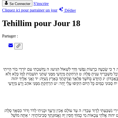
S'inscrire
Se Connecter
Cliquez ici pour parrainer un jour
Dédier
Tehillim pour Jour 18
Partager :
י:
ד
כִּי שָׂבְעָה בְרָעוֹת נַפְשִׁי וְחַיַּי לִשְׁאוֹל הִגִּיעוּ:
ה
נֶחְשַׁבְתִּי עִם יוֹרְדֵי בוֹר הָיִיתִי
ל מִשְׁבָּרֶיךָ עִנִּיתָ סֶּלָה:
ט
הִרְחַקְתָּ מְיֻדָּעַי מִמֶּנִּי שַׁתַּנִי תוֹעֵבוֹת לָמוֹ כָּלֻא וְלֹא
ָּאֲבַדּוֹן:
יג
הֲיִוָּדַע בַּחֹשֶׁךְ פִּלְאֶךָ וְצִדְקָתְךָ בְּאֶרֶץ נְשִׁיָּה:
יד
וַאֲנִי אֵלֶיךָ יהוה
יח
סַבּוּנִי כַמַּיִם כָּל הַיּוֹם הִקִּיפוּ עָלַי יָחַד:
יט
הִרְחַקְתָּ מִמֶּנִּי אֹהֵב וָרֵעַ מְיֻדָּעַי
ִי נִשְׁבַּעְתִּי לְדָוִד עַבְדִּי:
ה
עַד עוֹלָם אָכִין זַרְעֶךָ וּבָנִיתִי לְדֹר וָדוֹר כִּסְאֲךָ סֶלָה:
יהוה אֱלֹהֵי צְבָאוֹת מִי כָמוֹךָ חֲסִין יָהּ וֶאֱמוּנָתְךָ סְבִיבוֹתֶיךָ:
י
אַתָּה מוֹשֵׁל