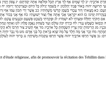
ַּרְתָּ אוֹיְבֶיךָ:
יב
לְךָ שָׁמַיִם אַף לְךָ אָרֶץ תֵּבֵל וּמְלֹאָהּ אַתָּה יְסַדְתָּם:
יג
צָפוֹן וְיָמִין א
ֵי תְרוּעָה יהוה בְּאוֹר פָּנֶיךָ יְהַלֵּכוּן:
יז
בְּשִׁמְךָ יְגִילוּן כָּל הַיּוֹם וּבְצִדְקָתְךָ יָרוּמוּ:
יח
כּ
 מֵעָם:
כא
מָצָאתִי דָּוִד עַבְדִּי בְּשֶׁמֶן קָדְשִׁי מְשַׁחְתִּיו:
כב
אֲשֶׁר יָדִי תִּכּוֹן עִמּוֹ אַף זְרוֹ
בַנְּהָרוֹת יְמִינוֹ:
כז
הוּא יִקְרָאֵנִי אָבִי אָתָּה אֵלִי וְצוּר יְשׁוּעָתִי:
כח
אַף אָנִי בְּכוֹר אֶתְּנ
ִם חֻקֹּתַי יְחַלֵּלוּ וּמִצְוֺתַי לֹא יִשְׁמֹרוּ:
לג
וּפָקַדְתִּי בְשֵׁבֶט פִּשְׁעָם וּבִנְגָעִים עֲוֺנָם:
לד
 וְכִסְאוֹ כַשֶּׁמֶשׁ נֶגְדִּי:
לח
כְּיָרֵחַ יִכּוֹן עוֹלָם וְעֵד בַּשַּׁחַק נֶאֱמָן סֶלָה:
לט
וְאַתָּה זָנַחְת
ְכֵנָיו:
מג
הֲרִימוֹתָ יְמִין צָרָיו הִשְׂמַחְתָּ כָּל אוֹיְבָיו:
מד
אַף תָּשִׁיב צוּר חַרְבּוֹ וְלֹא הֲקֵימ
ֲמָתֶךָ:
מח
זְכָר אֲנִי מֶה חָלֶד עַל מַה שָּׁוְא בָּרָאתָ כָל בְּנֵי אָדָם:
מט
מִי גֶבֶר יִחְיֶה וְ
ִּים:
נב
אֲשֶׁר חֵרְפוּ אוֹיְבֶיךָ יהוה אֲשֶׁר חֵרְפוּ עִקְּבוֹת מְשִׁיחֶךָ:
נג
בָּרוּךְ יהוה לְעוֹלָם 
et d'étude religieuse, afin de promouvoir la récitation des Tehillim dans