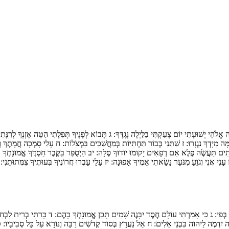
ֱלֹהֵי יְשׁוּעָתִי יוֹם צָעַקְתִּי בַלַּיְלָה נֶגְדֶּךָ:
ג
תָּבוֹא לְפָנֶיךָ תְּפִלָּתִי הַטֵּה אָזְנְךָ לְרִנָּתִ
 מִיָּדְךָ נִגְזָרוּ:
ז
שַׁתַּנִי בְּבוֹר תַּחְתִּיּוֹת בְּמַחֲשַׁכִּים בִּמְצֹלוֹת:
ח
עָלַי סָמְכָה חֲמָתֶךָ וְכָ
ִים תַּעֲשֶׂה פֶּלֶא אִם רְפָאִים יָקוּמוּ יוֹדוּךָ סֶּלָה:
יב
הַיְסֻפַּר בַּקֶּבֶר חַסְדֶּךָ אֱמוּנָתְךָ ב
עָנִי אֲנִי וְגֹוֵעַ מִנֹּעַר נָשָׂאתִי אֵמֶיךָ אָפוּנָה:
יז
עָלַי עָבְרוּ חֲרוֹנֶיךָ בִּעוּתֶיךָ צִמְּתוּתֻנִי:
בְּפִי:
ג
כִּי אָמַרְתִּי עוֹלָם חֶסֶד יִבָּנֶה שָׁמַיִם תָּכִן אֱמוּנָתְךָ בָהֶם:
ד
כָּרַתִּי בְרִית לִבְחִיר
וה יִדְמֶה לַיהוה בִּבְנֵי אֵלִים:
ח
אֵל נַעֲרָץ בְּסוֹד קְדֹשִׁים רַבָּה וְנוֹרָא עַל כָּל סְבִיבָיו:
ט