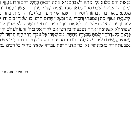
בְּגֵאוּת הַיָּם בְּשׂוֹא גַלָּיו אַתָּה תְשַׁבְּחֵם:
יא
אַתָּה דִכִּאתָ כֶחָלָל רָהַב בִּזְרוֹעַ עֻזְּךָ פִּז
יְמִינֶךָ:
טו
צֶדֶק וּמִשְׁפָּט מְכוֹן כִּסְאֶךָ חֶסֶד וֶאֱמֶת יְקַדְּמוּ פָנֶיךָ:
טז
אַשְׁרֵי הָעָם יוֹדְע
מַלְכֵּנוּ:
כ
אָז דִּבַּרְתָּ בְחָזוֹן לַחֲסִידֶיךָ וַתֹּאמֶר שִׁוִּיתִי עֵזֶר עַל גִּבּוֹר הֲרִימוֹתִי בָחוּר
וּמְשַׂנְאָיו אֶגּוֹף:
כה
וֶאֶמוּנָתִי וְחַסְדִּי עִמּוֹ וּבִשְׁמִי תָּרוּם קַרְנוֹ:
כו
וְשַׂמְתִּי בַיָּם יָדוֹ וּ
לָעַד זַרְעוֹ וְכִסְאוֹ כִּימֵי שָׁמָיִם:
לא
אִם יַעַזְבוּ בָנָיו תּוֹרָתִי וּבְמִשְׁפָּטַי לֹא יֵלֵכוּן:
לב
א
שְׂפָתַי לֹא אֲשַׁנֶּה:
לו
אַחַת נִשְׁבַּעְתִּי בְקָדְשִׁי אִם לְדָוִד אֲכַזֵּב:
לז
זַרְעוֹ לְעוֹלָם יִהְיֶה
פָּרַצְתָּ כָל גְּדֵרֹתָיו שַׂמְתָּ מִבְצָרָיו מְחִתָּה:
מב
שַׁסֻּהוּ כָּל עֹבְרֵי דָרֶךְ הָיָה חֶרְפָּה לִשׁ
עֲלוּמָיו הֶעֱטִיתָ עָלָיו בּוּשָׁה סֶלָה:
מז
עַד מָה יהוה תִּסָּתֵר לָנֶצַח תִּבְעַר כְּמוֹ אֵשׁ ח
נִשְׁבַּעְתָּ לְדָוִד בֶּאֱמוּנָתֶךָ:
נא
זְכֹר אֲדֹנָי חֶרְפַּת עֲבָדֶיךָ שְׂאֵתִי בְחֵיקִי כָּל רַבִּים עַמ
 le monde entier.