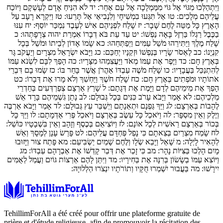
וַיִּתְהַלְּכוּ מִגּוֹי אֶל גּוֹי מִמַּמְלָכָה אֶל עַם אַחֵר:
יד
לֹא הִנִּיחַ אָדָם לְעָשְׁקָם וַיּוֹכַח
עֲלֵיהֶם מְלָכִים:
טו
אַל תִּגְּעוּ בִמְשִׁיחָי וְלִנְבִיאַי אַל תָּרֵעוּ:
טז
וַיִּקְרָא רָעָב עַל
הָאָרֶץ כָּל מַטֵּה לֶחֶם שָׁבָר:
יז
שָׁלַח לִפְנֵיהֶם אִישׁ לְעֶבֶד נִמְכַּר יוֹסֵף:
יח
עִנּוּ
בַכֶּבֶל רַגְלוֹ בַּרְזֶל בָּאָה נַפְשׁוֹ:
יט
עַד עֵת בֹּא דְבָרוֹ אִמְרַת יהוה צְרָפָתְהוּ:
כ
שָׁלַח מֶלֶךְ וַיַּתִּירֵהוּ מֹשֵׁל עַמִּים וַיְפַתְּחֵהוּ:
כא
שָׂמוֹ אָדוֹן לְבֵיתוֹ וּמֹשֵׁל בְּכָל
קִנְיָנוֹ:
כב
לֶאְסֹר שָׂרָיו בְּנַפְשׁוֹ וּזְקֵנָיו יְחַכֵּם:
כג
וַיָּבֹא יִשְׂרָאֵל מִצְרָיִם וְיַעֲקֹב גָּר
בְּאֶרֶץ חָם:
כד
וַיֶּפֶר אֶת עַמּוֹ מְאֹד וַיַּעֲצִמֵהוּ מִצָּרָיו:
כה
הָפַךְ לִבָּם לִשְׂנֹא עַמּוֹ
לְהִתְנַכֵּל בַּעֲבָדָיו:
כו
שָׁלַח מֹשֶׁה עַבְדּוֹ אַהֲרֹן אֲשֶׁר בָּחַר בּוֹ:
כז
שָׂמוּ בָם דִּבְרֵי
אֹתוֹתָיו וּמֹפְתִים בְּאֶרֶץ חָם:
כח
שָׁלַח חֹשֶׁךְ וַיַּחְשִׁךְ וְלֹא מָרוּ אֶת דְּבָרוֹ:
כט
הָפַךְ אֶת מֵימֵיהֶם לְדָם וַיָּמֶת אֶת דְּגָתָם:
ל
שָׁרַץ אַרְצָם צְפַרְדְּעִים בְּחַדְרֵי
מַלְכֵיהֶם:
לא
אָמַר וַיָּבֹא עָרֹב כִּנִּים בְּכָל גְּבוּלָם:
לב
נָתַן גִּשְׁמֵיהֶם בָּרָד אֵשׁ
לֶהָבוֹת בְּאַרְצָם:
לג
וַיַּךְ גַּפְנָם וּתְאֵנָתָם וַיְשַׁבֵּר עֵץ גְּבוּלָם:
לד
אָמַר וַיָּבֹא אַרְבֶּה
וְיֶלֶק וְאֵין מִסְפָּר:
לה
וַיֹּאכַל כָּל עֵשֶׂב בְּאַרְצָם וַיֹּאכַל פְּרִי אַדְמָתָם:
לו
וַיַּךְ כָּל
בְּכוֹר בְּאַרְצָם רֵאשִׁית לְכָל אוֹנָם:
לז
וַיּוֹצִיאֵם בְּכֶסֶף וְזָהָב וְאֵין בִּשְׁבָטָיו כּוֹשֵׁל:
לח
שָׂמַח מִצְרַיִם בְּצֵאתָם כִּי נָפַל פַּחְדָּם עֲלֵיהֶם:
לט
פָּרַשׂ עָנָן לְמָסָךְ וְאֵשׁ
לְהָאִיר לָיְלָה:
מ
שָׁאַל וַיָּבֵא שְׂלָו וְלֶחֶם שָׁמַיִם יַשְׂבִּיעֵם:
מא
פָּתַח צוּר וַיָּזוּבוּ
מָיִם הָלְכוּ בַּצִּיּוֹת נָהָר:
מב
כִּי זָכַר אֶת דְּבַר קָדְשׁוֹ אֶת אַבְרָהָם עַבְדּוֹ:
מג
וַיּוֹצִא עַמּוֹ בְשָׂשׂוֹן בְּרִנָּה אֶת בְּחִירָיו:
מד
וַיִּתֵּן לָהֶם אַרְצוֹת גּוֹיִם וַעֲמַל לְאֻמִּים
יִירָשׁוּ:
מה
בַּעֲבוּר יִשְׁמְרוּ חֻקָּיו וְתוֹרֹתָיו יִנְצֹרוּ הַלְלוּיָהּ:
TehillimForAll a été créé pour offrir une plateforme gratuite de
prière et d'étude religieuse, afin de promouvoir la récitation des