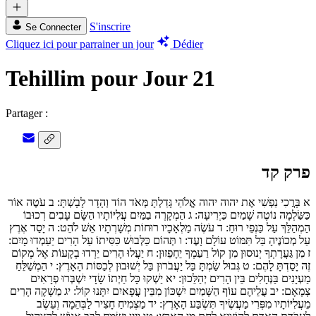
S'inscrire
Se Connecter
Cliquez ici pour parrainer un jour
Dédier
Tehillim pour Jour 21
Partager :
פרק קד
א
בָּרֲכִי נַפְשִׁי אֶת יהוה יהוה אֱלֹהַי גָּדַלְתָּ מְּאֹד הוֹד וְהָדָר לָבָשְׁתָּ:
ב
עֹטֶה אוֹר
כַּשַּׂלְמָה נוֹטֶה שָׁמַיִם כַּיְרִיעָה:
ג
הַמְקָרֶה בַמַּיִם עֲ‍לִיּוֹתָיו הַשָּׂם עָבִים רְכוּבוֹ
הַמְהַלֵּךְ עַל כַּנְפֵי רוּחַ:
ד
עֹשֶׂה מַלְאָכָיו רוּחוֹת מְשָׁרְתָיו אֵשׁ לֹהֵט:
ה
יָסַד אֶרֶץ
עַל מְכוֹנֶיהָ בַּל תִּמּוֹט עוֹלָם וָעֶד:
ו
תְּהוֹם כַּלְּבוּשׁ כִּסִּיתוֹ עַל הָרִים יַעַמְדוּ מָיִם:
ז
מִן גַּעֲרָתְךָ יְנוּסוּן מִן קוֹל רַעַמְךָ יֵחָפֵזוּן:
ח
יַעֲלוּ הָרִים יֵרְדוּ בְקָעוֹת אֶל מְקוֹם
זֶה יָסַדְתָּ לָהֶם:
ט
גְּבוּל שַׂמְתָּ בַּל יַעֲבֹרוּן בַּל יְשׁוּבוּן לְכַסּוֹת הָאָרֶץ:
י
הַמְשַׁלֵּחַ
מַעְיָנִים בַּנְּחָלִים בֵּין הָרִים יְהַלֵּכוּן:
יא
יַשְׁקוּ כָּל חַיְתוֹ שָׂדָי יִשְׁבְּרוּ פְרָאִים
צְמָאָם:
יב
עֲלֵיהֶם עוֹף הַשָּׁמַיִם יִשְׁכּוֹן מִבֵּין עֳפָאיִם יִתְּנוּ קוֹל:
יג
מַשְׁקֶה הָרִים
מֵעֲלִיּוֹתָיו מִפְּרִי מַעֲשֶׂיךָ תִּשְׂבַּע הָאָרֶץ:
יד
מַצְמִיחַ חָצִיר לַבְּהֵמָה וְעֵשֶׂב