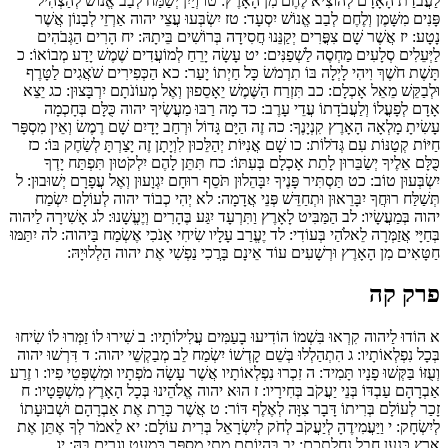
לַעֲבֹדַת הָאָדָם לְהוֹצִיא לֶחֶם מִן הָאָרֶץ:
טו
וְיַיִן יְשַׂמַּח לְבַב אֱנוֹשׁ לְהַצְהִיל
פָּנִים מִשָּׁמֶן וְלֶחֶם לְבַב אֱנוֹשׁ יִסְעָד:
טז
יִשְׂבְּעוּ עֲצֵי יהוה אַרְזֵי לְבָנוֹן אֲשֶׁר
נָטָע:
יז
אֲשֶׁר שָׁם צִפֳּרִים יְקַנֵּנוּ חֲסִידָה בְּרוֹשִׁים בֵּיתָהּ:
יח
הָרִים הַגְּבֹהִים
לַיְּעֵלִים סְלָעִים מַחְסֶה לַשְׁפַנִּים:
יט
עָשָׂה יָרֵחַ לְמוֹעֲדִים שֶׁמֶשׁ יָדַע מְבוֹאוֹ:
כ
תָּשֶׁת חֹשֶׁךְ וִיהִי לָיְלָה בּוֹ תִרְמֹשׂ כָּל חַיְתוֹ יָעַר:
כא
הַכְּפִירִים שֹׁאֲגִים לַטָּרֶף
וּלְבַקֵּשׁ מֵאֵל אָכְלָם:
כב
תִּזְרַח הַשֶּׁמֶשׁ יֵאָסֵפוּן וְאֶל מְעוֹנֹתָם יִרְבָּצוּן:
כג
יֵצֵא
אָדָם לְפָעֳלוֹ וְלַעֲבֹדָתוֹ עֲדֵי עָרֶב:
כד
מָה רַבּוּ מַעֲשֶׂיךָ יהוה כֻּלָּם בְּחָכְמָה
עָשִׂיתָ מָלְאָה הָאָרֶץ קִנְיָנֶךָ:
כה
זֶה הַיָּם גָּדוֹל וּרְחַב יָדָיִם שָׁם רֶמֶשׂ וְאֵין מִסְפָּר
חַיּוֹת קְטַנּוֹת עִם גְּדֹלוֹת:
כו
שָׁם אֳנִיּוֹת יְהַלֵּכוּן לִוְיָתָן זֶה יָצַרְתָּ לְשַׂחֶק בּוֹ:
כז
כֻּלָּם אֵלֶיךָ יְשַׂבֵּרוּן לָתֵת אָכְלָם בְּעִתּוֹ:
כח
תִּתֵּן לָהֶם יִלְקֹטוּן תִּפְתַּח יָדְךָ
יִשְׂבְּעוּן טוֹב:
כט
תַּסְתִּיר פָּנֶיךָ יִבָּהֵלוּן תֹּסֵף רוּחָם יִגְוָעוּן וְאֶל עֲפָרָם יְשׁוּבוּן:
ל
תְּשַׁלַּח רוּחֲךָ יִבָּרֵאוּן וּתְחַדֵּשׁ פְּנֵי אֲדָמָה:
לא
יְהִי כְבוֹד יהוה לְעוֹלָם יִשְׂמַח
יהוה בְּמַעֲשָׂיו:
לב
הַמַּבִּיט לָאָרֶץ וַתִּרְעָד יִגַּע בֶּהָרִים וְיֶעֱשָׁנוּ:
לג
אָשִׁירָה לַיהוה
בְּחַיָּי אֲזַמְּרָה לֵאלֹהַי בְּעוֹדִי:
לד
יֶעֱרַב עָלָיו שִׂיחִי אָנֹכִי אֶשְׂמַח בַּיהוה:
לה
יִתַּמּוּ
חַטָּאִים מִן הָאָרֶץ וּרְשָׁעִים עוֹד אֵינָם בָּרֲכִי נַפְשִׁי אֶת יהוה הַלְלוּיָהּ:
פרק קה
א
הוֹדוּ לַיהוה קִרְאוּ בִּשְׁמוֹ הוֹדִיעוּ בָעַמִּים עֲלִילוֹתָיו:
ב
שִׁירוּ לוֹ זַמְּרוּ לוֹ שִׂיחוּ
בְּכָל נִפְלְאוֹתָיו:
ג
הִתְהַלְלוּ בְּשֵׁם קָדְשׁוֹ יִשְׂמַח לֵב מְבַקְשֵׁי יהוה:
ד
דִּרְשׁוּ יהוה
וְעֻזּוֹ בַּקְּשׁוּ פָנָיו תָּמִיד:
ה
זִכְרוּ נִפְלְאוֹתָיו אֲשֶׁר עָשָׂה מֹפְתָיו וּמִשְׁפְּטֵי פִיו:
ו
זֶרַע
אַבְרָהָם עַבְדּוֹ בְּנֵי יַעֲקֹב בְּחִירָיו:
ז
הוּא יהוה אֱלֹהֵינוּ בְּכָל הָאָרֶץ מִשְׁפָּטָיו:
ח
זָכַר לְעוֹלָם בְּרִיתוֹ דָּבָר צִוָּה לְאֶלֶף דּוֹר:
ט
אֲשֶׁר כָּרַת אֶת אַבְרָהָם וּשְׁבוּעָתוֹ
לְיִשְׂחָק:
י
וַיַּעֲמִידֶהָ לְיַעֲקֹב לְחֹק לְיִשְׂרָאֵל בְּרִית עוֹלָם:
יא
לֵאמֹר לְךָ אֶתֵּן אֶת
אֶרֶץ כְּנָעַן חֶבֶל נַחֲלַתְכֶם:
יב
בִּהְיוֹתָם מְתֵי מִסְפָּר כִּמְעַט וְגָרִים בָּהּ:
יג