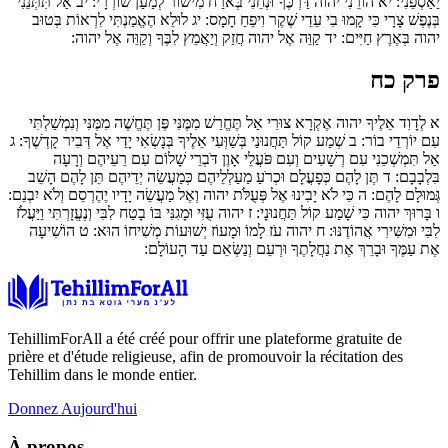
יַאַסְפֵנִי:
יא
הוֹרֵנִי יהוה דַּרְכֶּךָ וּנְחֵנִי בְּאֹרַח מִישׁוֹר לְמַעַן שׁוֹרְרָי:
יב
אַל תִּתְּנֵנִי
בְּנֶפֶשׁ צָרָי כִּי קָמוּ בִי עֵדֵי שֶׁקֶר וִיפֵחַ חָמָס:
יג
לוּלֵא הֶאֱמַנְתִּי לִרְאוֹת בְּטוּב
יהוה בְּאֶרֶץ חַיִּים:
יד
קַוֵּה אֶל יהוה חֲזַק וְיַאֲמֵץ לִבֶּךָ וְקַוֵּה אֶל יהוה:
פרק כח
א
לְדָוִד אֵלֶיךָ יהוה אֶקְרָא צוּרִי אַל תֶּחֱרַשׁ מִמֶּנִּי פֶּן תֶּחֱשֶׁה מִמֶּנִּי וְנִמְשַׁלְתִּי
עִם יוֹרְדֵי בוֹר:
ב
שְׁמַע קוֹל תַּחֲנוּנַי בְּשַׁוְּעִי אֵלֶיךָ בְּנָשְׂאִי יָדַי אֶל דְּבִיר קָדְשֶׁךָ:
ג
אַל תִּמְשְׁכֵנִי עִם רְשָׁעִים וְעִם פֹּעֲלֵי אָוֶן דֹּבְרֵי שָׁלוֹם עִם רֵעֵיהֶם וְרָעָה
בִּלְבָבָם:
ד
תֶּן לָהֶם כְּפָעֳלָם וּכְרֹעַ מַעַלְלֵיהֶם כְּמַעֲשֵׂה יְדֵיהֶם תֵּן לָהֶם הָשֵׁב
גְּמוּלָם לָהֶם:
ה
כִּי לֹא יָבִינוּ אֶל פְּעֻלֹּת יהוה וְאֶל מַעֲשֵׂה יָדָיו יֶהֶרְסֵם וְלֹא יִבְנֵם:
ו
בָּרוּךְ יהוה כִּי שָׁמַע קוֹל תַּחֲנוּנָי:
ז
יהוה עֻזִּי וּמָגִנִּי בּוֹ בָטַח לִבִּי וְנֶעֱזָרְתִּי וַיַּעֲלֹז
לִבִּי וּמִשִּׁירִי אֲהוֹדֶנּוּ:
ח
יהוה עֹז לָמוֹ וּמָעוֹז יְשׁוּעוֹת מְשִׁיחוֹ הוּא:
ט
הוֹשִׁיעָה
אֶת עַמֶּךָ וּבָרֵךְ אֶת נַחֲלָתֶךָ וּרְעֵם וְנַשְּׂאֵם עַד הָעוֹלָם:
TehillimForAll a été créé pour offrir une plateforme gratuite de
prière et d'étude religieuse, afin de promouvoir la récitation des
Tehillim dans le monde entier.
Donnez Aujourd'hui
À propos