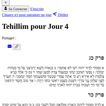
S'inscrire
Se Connecter
Cliquez ici pour parrainer un jour
Dédier
Tehillim pour Jour 4
Partager :
פרק כג
א
מִזְמוֹר לְדָוִד יהוה רֹעִי לֹא אֶחְסָר:
ב
בִּנְאוֹת דֶּשֶׁא יַרְבִּיצֵנִי עַל מֵי מְנֻחוֹת
יְנַהֲלֵנִי:
ג
נַפְשִׁי יְשׁוֹבֵב יַנְחֵנִי בְמַעְגְּלֵי צֶדֶק לְמַעַן שְׁמוֹ:
ד
גַּם כִּי אֵלֵךְ בְּגֵיא
צַלְמָוֶת לֹא אִירָא רָע כִּי אַתָּה עִמָּדִי שִׁבְטְךָ וּמִשְׁעַנְתֶּךָ הֵמָּה יְנַחֲמֻנִי:
ה
תַּעֲרֹךְ
לְפָנַי שֻׁלְחָן נֶגֶד צֹרְרָי דִּשַּׁנְתָּ בַשֶּׁמֶן רֹאשִׁי כּוֹסִי רְוָיָה:
ו
אַךְ טוֹב וָחֶסֶד יִרְדְּפוּנִי
כָּל יְמֵי חַיָּי וְשַׁבְתִּי בְּבֵית יהוה לְאֹרֶךְ יָמִים:
פרק כד
א
לְדָוִד מִזְמוֹר לַיהוה הָאָרֶץ וּמְלוֹאָהּ תֵּבֵל וְיֹשְׁבֵי בָהּ:
ב
כִּי הוּא עַל יַמִּים יְסָדָהּ