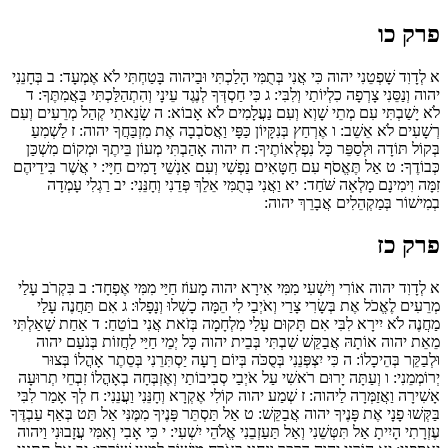
פרק כו
א
לְדָוִד שָׁפְטֵנִי יהוה כִּי אֲנִי בְּתֻמִּי הָלַכְתִּי וּבַיהוה בָּטַחְתִּי לֹא אֶמְעָד:
ב
בְּחָנֵנִי
יהוה וְנַסֵּנִי צָרְפָה כִלְיוֹתַי וְלִבִּי:
ג
כִּי חַסְדְּךָ לְנֶגֶד עֵינָי וְהִתְהַלַּכְתִּי בַּאֲמִתֶּךָ:
ד
לֹא יָשַׁבְתִּי עִם מְתֵי שָׁוְא וְעִם נַעֲלָמִים לֹא אָבוֹא:
ה
שָׂנֵאתִי קְהַל מְרֵעִים וְעִם
רְשָׁעִים לֹא אֵשֵׁב:
ו
אֶרְחַץ בְּנִקָּיוֹן כַּפָּי וַאֲסֹבְבָה אֶת מִזְבַּחֲךָ יהוה:
ז
לַשְׁמִעַ
בְּקוֹל תּוֹדָה וּלְסַפֵּר כָּל נִפְלְאוֹתֶיךָ:
ח
יהוה אָהַבְתִּי מְעוֹן בֵּיתֶךָ וּמְקוֹם מִשְׁכַּן
כְּבוֹדֶךָ:
ט
אַל תֶּאֱסֹף עִם חַטָּאִים נַפְשִׁי וְעִם אַנְשֵׁי דָמִים חַיָּי:
י
אֲשֶׁר בִּידֵיהֶם
זִמָּה וִימִינָם מָלְאָה שֹּׁחַד:
יא
וַאֲנִי בְּתֻמִּי אֵלֵךְ פְּדֵנִי וְחָנֵּנִי:
יב
רַגְלִי עָמְדָה
בְמִישׁוֹר בְּמַקְהֵלִים אֲבָרֵךְ יהוה:
פרק כז
א
לְדָוִד יהוה אוֹרִי וְיִשְׁעִי מִמִּי אִירָא יהוה מָעוֹז חַיַּי מִמִּי אֶפְחָד:
ב
בִּקְרֹב עָלַי
מְרֵעִים לֶאֱכֹל אֶת בְּשָׂרִי צָרַי וְאֹיְבַי לִי הֵמָּה כָשְׁלוּ וְנָפָלוּ:
ג
אִם תַּחֲנֶה עָלַי
מַחֲנֶה לֹא יִירָא לִבִּי אִם תָּקוּם עָלַי מִלְחָמָה בְּזֹאת אֲנִי בוֹטֵחַ:
ד
אַחַת שָׁאַלְתִּי
מֵאֵת יהוה אוֹתָהּ אֲבַקֵּשׁ שִׁבְתִּי בְּבֵית יהוה כָּל יְמֵי חַיַּי לַחֲזוֹת בְּנֹעַם יהוה
וּלְבַקֵּר בְּהֵיכָלוֹ:
ה
כִּי יִצְפְּנֵנִי בְּסֻכֹּה בְּיוֹם רָעָה יַסְתִּרֵנִי בְּסֵתֶר אָהֳלוֹ בְּצוּר
יְרוֹמְמֵנִי:
ו
וְעַתָּה יָרוּם רֹאשִׁי עַל אֹיְבַי סְבִיבוֹתַי וְאֶזְבְּחָה בְאָהֳלוֹ זִבְחֵי תְרוּעָה
אָשִׁירָה וַאֲזַמְּרָה לַיהוה:
ז
שְׁמַע יהוה קוֹלִי אֶקְרָא וְחָנֵּנִי וַעֲנֵנִי:
ח
לְךָ אָמַר לִבִּי
בַּקְּשׁוּ פָנָי אֶת פָּנֶיךָ יהוה אֲבַקֵּשׁ:
ט
אַל תַּסְתֵּר פָּנֶיךָ מִמֶּנִּי אַל תַּט בְּאַף עַבְדֶּךָ
עֶזְרָתִי הָיִיתָ אַל תִּטְּשֵׁנִי וְאַל תַּעַזְבֵנִי אֱלֹהֵי יִשְׁעִי:
י
כִּי אָבִי וְאִמִּי עֲזָבוּנִי וַיהוה