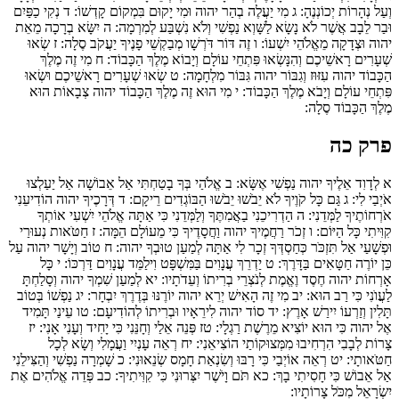
וְעַל נְהָרוֹת יְכוֹנְנֶהָ:
ג
מִי יַעֲלֶה בְהַר יהוה וּמִי יָקוּם בִּמְקוֹם קָדְשׁוֹ:
ד
נְקִי כַפַּיִם
וּבַר לֵבָב אֲשֶׁר לֹא נָשָׂא לַשָּׁוְא נַפְשִׁי וְלֹא נִשְׁבַּע לְמִרְמָה:
ה
יִשָּׂא בְרָכָה מֵאֵת
יהוה וּצְדָקָה מֵאֱלֹהֵי יִשְׁעוֹ:
ו
זֶה דּוֹר דֹּרְשָׁו מְבַקְשֵׁי פָנֶיךָ יַעֲקֹב סֶלָה:
ז
שְׂאוּ
שְׁעָרִים רָאשֵׁיכֶם וְהִנָּשְׂאוּ פִּתְחֵי עוֹלָם וְיָבוֹא מֶלֶךְ הַכָּבוֹד:
ח
מִי זֶה מֶלֶךְ
הַכָּבוֹד יהוה עִזּוּז וְגִבּוֹר יהוה גִּבּוֹר מִלְחָמָה:
ט
שְׂאוּ שְׁעָרִים רָאשֵׁיכֶם וּשְׂאוּ
פִּתְחֵי עוֹלָם וְיָבֹא מֶלֶךְ הַכָּבוֹד:
י
מִי הוּא זֶה מֶלֶךְ הַכָּבוֹד יהוה צְבָאוֹת הוּא
מֶלֶךְ הַכָּבוֹד סֶלָה:
פרק כה
א
לְדָוִד אֵלֶיךָ יהוה נַפְשִׁי אֶשָּׂא:
ב
אֱ‍לֹהַי בְּךָ בָטַחְתִּי אַל אֵבוֹשָׁה אַל יַעַלְצוּ
אֹיְבַי לִי:
ג
גַּם כָּל קֹוֶיךָ לֹא יֵבֹשׁוּ יֵבֹשׁוּ הַבּוֹגְדִים רֵיקָם:
ד
דְּרָכֶיךָ יהוה הוֹדִיעֵנִי
אֹרְחוֹתֶיךָ לַמְּדֵנִי:
ה
הַדְרִיכֵנִי בַאֲמִתֶּךָ וְלַמְּדֵנִי כִּי אַתָּה אֱלֹהֵי יִשְׁעִי אוֹתְךָ
קִוִּיתִי כָּל הַיּוֹם:
ו
זְכֹר רַחֲמֶיךָ יהוה וַחֲסָדֶיךָ כִּי מֵעוֹלָם הֵמָּה:
ז
חַטֹּאות נְעוּרַי
וּפְשָׁעַי אַל תִּזְכֹּר כְּחַסְדְּךָ זְכָר לִי אַתָּה לְמַעַן טוּבְךָ יהוה:
ח
טוֹב וְיָשָׁר יהוה עַל
כֵּן יוֹרֶה חַטָּאִים בַּדָּרֶךְ:
ט
יַדְרֵךְ עֲנָוִים בַּמִּשְׁפָּט וִילַמֵּד עֲנָוִים דַּרְכּוֹ:
י
כָּל
אָרְחוֹת יהוה חֶסֶד וֶאֱמֶת לְנֹצְרֵי בְרִיתוֹ וְעֵדֹתָיו:
יא
לְמַעַן שִׁמְךָ יהוה וְסָלַחְתָּ
לַעֲוֺנִי כִּי רַב הוּא:
יב
מִי זֶה הָאִישׁ יְרֵא יהוה יוֹרֶנּוּ בְּדֶרֶךְ יִבְחָר:
יג
נַפְשׁוֹ בְּטוֹב
תָּלִין וְזַרְעוֹ יִירַשׁ אָרֶץ:
יד
סוֹד יהוה לִירֵאָיו וּבְרִיתוֹ לְהוֹדִיעָם:
טו
עֵינַי תָּמִיד
אֶל יהוה כִּי הוּא יוֹצִיא מֵרֶשֶׁת רַגְלָי:
טז
פְּנֵה אֵלַי וְחָנֵּנִי כִּי יָחִיד וְעָנִי אָנִי:
יז
צָרוֹת לְבָבִי הִרְחִיבוּ מִמְּצוּקוֹתַי הוֹצִיאֵנִי:
יח
רְאֵה עָנְיִי וַעֲמָלִי וְשָׂא לְכָל
חַטֹּאותָי:
יט
רְאֵה אוֹיְבַי כִּי רָבּוּ וְשִׂנְאַת חָמָס שְׂנֵאוּנִי:
כ
שָׁמְרָה נַפְשִׁי וְהַצִּילֵנִי
אַל אֵבוֹשׁ כִּי חָסִיתִי בָךְ:
כא
תֹּם וָיֹשֶׁר יִצְּרוּנִי כִּי קִוִּיתִיךָ:
כב
פְּדֵה אֱלֹהִים אֶת
יִשְׂרָאֵל מִכֹּל צָרוֹתָיו: