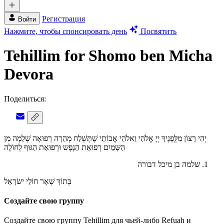
Регистрация
Войти
Нажмите, чтобы спонсировать день
Посвятить
Tehillim for Shomo ben Micha
Devora
Поделиться:
יְהִי רָצוֹן מִלְְּפָנֶיךָ יְיָ אֱלֹהַי וֵאלֹהֵי אֲבוֹתַי שֶׁתְּשְׁלַח מְהֵרָה רְפוּאָה שְׁלֵמָה מִן
הַשָּמַיִם רְפוּאַת הַנֶפֶש וּרְפוּאַת הַגּוּף לְחוֹלֶה
שלמה בן מיכל דבורה
בְּתוֹךְ שְׁאָר חוֹלֵי ישׂרָאֵל
Создайте свою группу
Создайте свою группу Tehillim для чьей-либо Refuah и