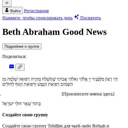
Регистрация
Войти
Нажмите, чтобы спонсировать день
Посвятить
Beth Abraham Good News
Подробнее о группе
Поделиться:
יְהִי רָצוֹן מִלְְּפָנֶיךָ יְיָ אֱלֹהַי וֵאלֹהֵי אֲבוֹתַי שֶׁתְּשְׁלַח מְהֵרָה רְפוּאָה שְׁלֵמָה מִן
הַשָּמַיִם רְפוּאַת הַנֶפֶש וּרְפוּאַת הַגּוּף לְחוֹלִים
[Произнесите имена здесь]
בְּתוֹךְ שְׁאָר חוֹלֵי ישׂרָאֵל
Создайте свою группу
Создайте свою группу Tehillim для чьей-либо Refuah и