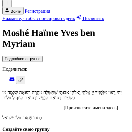
Регистрация
Войти
Нажмите, чтобы спонсировать день
Посвятить
Moshé Haïme Yves ben
Myriam
Подробнее о группе
Поделиться:
יְהִי רָצוֹן מִלְְּפָנֶיךָ יְיָ אֱלֹהַי וֵאלֹהֵי אֲבוֹתַי שֶׁתְּשְׁלַח מְהֵרָה רְפוּאָה שְׁלֵמָה מִן
הַשָּמַיִם רְפוּאַת הַנֶפֶש וּרְפוּאַת הַגּוּף לְחוֹלִים
[Произнесите имена здесь]
בְּתוֹךְ שְׁאָר חוֹלֵי ישׂרָאֵל
Создайте свою группу