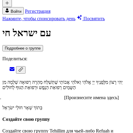
Регистрация
Войти
Нажмите, чтобы спонсировать день
Посвятить
עם ישראל חי
Подробнее о группе
Поделиться:
יְהִי רָצוֹן מִלְְּפָנֶיךָ יְיָ אֱלֹהַי וֵאלֹהֵי אֲבוֹתַי שֶׁתְּשְׁלַח מְהֵרָה רְפוּאָה שְׁלֵמָה מִן
הַשָּמַיִם רְפוּאַת הַנֶפֶש וּרְפוּאַת הַגּוּף לְחוֹלִים
[Произнесите имена здесь]
בְּתוֹךְ שְׁאָר חוֹלֵי ישׂרָאֵל
Создайте свою группу
Создайте свою группу Tehillim для чьей-либо Refuah и