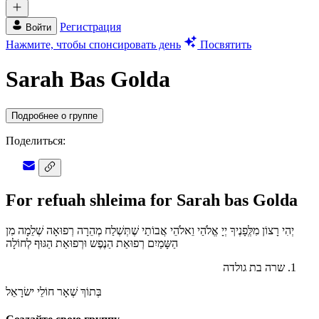
Регистрация
Войти
Нажмите, чтобы спонсировать день
Посвятить
Sarah Bas Golda
Подробнее о группе
Поделиться:
For refuah shleima for Sarah bas Golda
יְהִי רָצוֹן מִלְְּפָנֶיךָ יְיָ אֱלֹהַי וֵאלֹהֵי אֲבוֹתַי שֶׁתְּשְׁלַח מְהֵרָה רְפוּאָה שְׁלֵמָה מִן
הַשָּמַיִם רְפוּאַת הַנֶפֶש וּרְפוּאַת הַגּוּף לְחוֹלָה
שרה בת גולדה
בְּתוֹךְ שְׁאָר חוֹלֵי ישׂרָאֵל