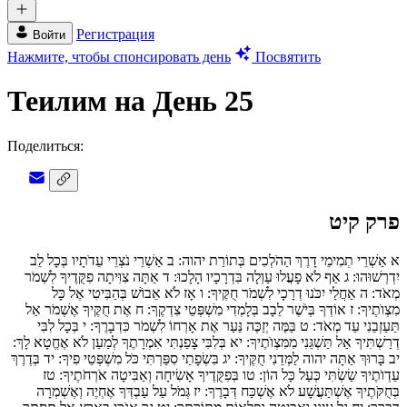
Регистрация
Войти
Нажмите, чтобы спонсировать день
Посвятить
Теилим на День 25
Поделиться:
פרק קיט
א
אַשְׁרֵי תְמִימֵי דָרֶךְ הַהֹלְכִים בְּתוֹרַת יהוה:
ב
אַשְׁרֵי נֹצְרֵי עֵדֹתָיו בְּכָל לֵב
יִדְרְשׁוּהוּ:
ג
אַף לֹא פָעֲלוּ עַוְלָה בִּדְרָכָיו הָלָכוּ:
ד
אַתָּה צִוִּיתָה פִקֻּדֶיךָ לִשְׁמֹר
מְאֹד:
ה
אַחֲלַי יִכֹּנוּ דְרָכָי לִשְׁמֹר חֻקֶּיךָ:
ו
אָז לֹא אֵבוֹשׁ בְּהַבִּיטִי אֶל כָּל
מִצְוֺתֶיךָ:
ז
אוֹדְךָ בְּיֹשֶׁר לֵבָב בְּלָמְדִי מִשְׁפְּטֵי צִדְקֶךָ:
ח
אֶת חֻקֶּיךָ אֶשְׁמֹר אַל
תַּעַזְבֵנִי עַד מְאֹד:
ט
בַּמֶּה יְזַכֶּה נַּעַר אֶת אָרְחוֹ לִשְׁמֹר כִּדְבָרֶךָ:
י
בְּכָל לִבִּי
דְרַשְׁתִּיךָ אַל תַּשְׁגֵּנִי מִמִּצְוֺתֶיךָ:
יא
בְּלִבִּי צָפַנְתִּי אִמְרָתֶךָ לְמַעַן לֹא אֶחֱטָא לָךְ:
יב
בָּרוּךְ אַתָּה יהוה לַמְּדֵנִי חֻקֶּיךָ:
יג
בִּשְׂפָתַי סִפַּרְתִּי כֹּל מִשְׁפְּטֵי פִיךָ:
יד
בְּדֶרֶךְ
עֵדְוֺתֶיךָ שַׂשְׂתִּי כְּעַל כָּל הוֹן:
טו
בְּפִקֻּדֶיךָ אָשִׂיחָה וְאַבִּיטָה אֹרְחֹתֶיךָ:
טז
בְּחֻקֹּתֶיךָ אֶשְׁתַּעֲשָׁע לֹא אֶשְׁכַּח דְּבָרֶךָ:
יז
גְּמֹל עַל עַבְדְּךָ אֶחְיֶה וְאֶשְׁמְרָה