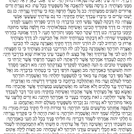
דְבָרֶךָ:
יח
גַּל עֵינַי וְאַבִּיטָה נִפְלָאוֹת מִתּוֹרָתֶךָ:
יט
גֵּר אָנֹכִי בָאָרֶץ אַל תַּסְתֵּר
מִמֶּנִּי מִצְוֺתֶיךָ:
כ
גָּרְסָה נַפְשִׁי לְתַאֲבָה אֶל מִשְׁפָּטֶיךָ בְכָל עֵת:
כא
גָּעַרְתָּ זֵדִים
אֲרוּרִים הַשֹּׁגִים מִמִּצְוֺתֶיךָ:
כב
גַּל מֵעָלַי חֶרְפָּה וָבוּז כִּי עֵדֹתֶיךָ נָצָרְתִּי:
כג
גַּם
יָשְׁבוּ שָׂרִים בִּי נִדְבָּרוּ עַבְדְּךָ יָשִׂיחַ בְּחֻקֶּיךָ:
כד
גַּם עֵדֹתֶיךָ שַׁעֲשֻׁעָי אַנְשֵׁי
עֲצָתִי:
כה
דָּבְקָה לֶעָפָר נַפְשִׁי חַיֵּנִי כִּדְבָרֶךָ:
כו
דְּרָכַי סִפַּרְתִּי וַתַּעֲנֵנִי לַמְּדֵנִי
חֻקֶּיךָ:
כז
דֶּרֶךְ פִּקּוּדֶיךָ הֲבִינֵנִי וְאָשִׂיחָה בְּנִפְלְאוֹתֶיךָ:
כח
דָּלְפָה נַפְשִׁי מִתּוּגָה
קַיְּמֵנִי כִּדְבָרֶךָ:
כט
דֶּרֶךְ שֶׁקֶר הָסֵר מִמֶּנִּי וְתוֹרָתְךָ חָנֵּנִי:
ל
דֶּרֶךְ אֱמוּנָה בָחָרְתִּי
מִשְׁפָּטֶיךָ שִׁוִּיתִי:
לא
דָּבַקְתִּי בְעֵדְוֺתֶיךָ יהוה אַל תְּבִישֵׁנִי:
לב
דֶּרֶךְ מִצְוֺתֶיךָ
אָרוּץ כִּי תַרְחִיב לִבִּי:
לג
הוֹרֵנִי יהוה דֶּרֶךְ חֻקֶּיךָ וְאֶצְּרֶנָּה עֵקֶב:
לד
הֲבִינֵנִי
וְאֶצְּרָה תוֹרָתֶךָ וְאֶשְׁמְרֶנָּה בְכָל לֵב:
לה
הַדְרִיכֵנִי בִּנְתִיב מִצְוֺתֶיךָ כִּי בוֹ חָפָצְתִּי:
לו
הַט לִבִּי אֶל עֵדְוֺתֶיךָ וְאַל אֶל בָּצַע:
לז
הַעֲבֵר עֵינַי מֵרְאוֹת שָׁוְא בִּדְרָכֶךָ חַיֵּנִי:
לח
הָקֵם לְעַבְדְּךָ אִמְרָתֶךָ אֲשֶׁר לְיִרְאָתֶךָ:
לט
הַעֲבֵר חֶרְפָּתִי אֲשֶׁר יָגֹרְתִּי כִּי
מִשְׁפָּטֶיךָ טוֹבִים:
מ
הִנֵּה תָּאַבְתִּי לְפִקֻּדֶיךָ בְּצִדְקָתְךָ חַיֵּנִי:
מא
וִיבֹאֻנִי חֲסָדֶךָ
יהוה תְּשׁוּעָתְךָ כְּאִמְרָתֶךָ:
מב
וְאֶעֱנֶה חֹרְפִי דָבָר כִּי בָטַחְתִּי בִּדְבָרֶךָ:
מג
וְאַל
תַּצֵּל מִפִּי דְבַר אֱמֶת עַד מְאֹד כִּי לְמִשְׁפָּטֶךָ יִחָלְתִּי:
מד
וְאֶשְׁמְרָה תוֹרָתְךָ
תָמִיד לְעוֹלָם וָעֶד:
מה
וְאֶתְהַלְּכָה בָרְחָבָה כִּי פִקֻּדֶיךָ דָרָשְׁתִּי:
מו
וַאֲדַבְּרָה
בְעֵדֹתֶיךָ נֶגֶד מְלָכִים וְלֹא אֵבוֹשׁ:
מז
וְאֶשְׁתַּעֲשַׁע בְּמִצְוֺתֶיךָ אֲשֶׁר אָהָבְתִּי:
מח
וְאֶשָּׂא כַפַּי אֶל מִצְוֺתֶיךָ אֲשֶׁר אָהָבְתִּי וְאָשִׂיחָה בְחֻקֶּיךָ:
מט
זְכֹר דָּבָר לְעַבְדֶּךָ
עַל אֲשֶׁר יִחַלְתָּנִי:
נ
זֹאת נֶחָמָתִי בְעָנְיִי כִּי אִמְרָתְךָ חִיָּתְנִי:
נא
זֵדִים הֱלִיצֻנִי עַד
מְאֹד מִתּוֹרָתְךָ לֹא נָטִיתִי:
נב
זָכַרְתִּי מִשְׁפָּטֶיךָ מֵעוֹלָם יהוה וָאֶתְנֶחָם:
נג
זַלְעָפָה אֲחָזַתְנִי מֵרְשָׁעִים עֹזְבֵי תּוֹרָתֶךָ:
נד
זְמִרוֹת הָיוּ לִי חֻקֶּיךָ בְּבֵית מְגוּרָי:
נה
זָכַרְתִּי בַלַּיְלָה שִׁמְךָ יהוה וָאֶשְׁמְרָה תּוֹרָתֶךָ:
נו
זֹאת הָיְתָה לִּי כִּי פִקֻּדֶיךָ נָצָרְתִּי:
נז
חֶלְקִי יהוה אָמַרְתִּי לִשְׁמֹר דְּבָרֶיךָ:
נח
חִלִּיתִי פָנֶיךָ בְכָל לֵב חָנֵּנִי כְּאִמְרָתֶךָ:
נט
חִשַּׁבְתִּי דְרָכָי וָאָשִׁיבָה רַגְלַי אֶל עֵדֹתֶיךָ:
ס
חַשְׁתִּי וְלֹא הִתְמַהְמָהְתִּי לִשְׁמֹר
מִצְוֺתֶיךָ:
סא
חֶבְלֵי רְשָׁעִים עִוְּדֻנִי תּוֹרָתְךָ לֹא שָׁכָחְתִּי:
סב
חֲצוֹת לַיְלָה אָקוּם