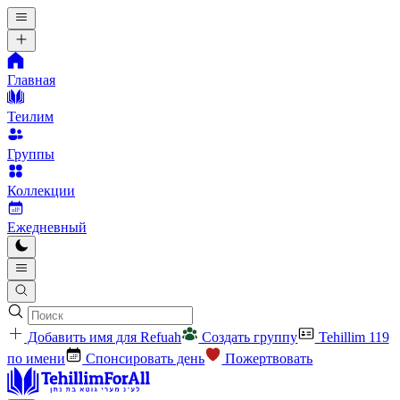
Главная
Теилим
Группы
Коллекции
Ежедневный
Добавить имя для Refuah
Создать группу
Tehillim 119
по имени
Спонсировать день
Пожертвовать