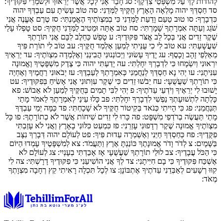
לְהוֹדוֹת לָךְ עַל מִשְׁפְּטֵי צִדְקֶךָ:
סג
חָבֵר אָנִי לְכָל אֲשֶׁר יְרֵאוּךָ וּלְשֹׁמְרֵי פִּקּוּדֶיךָ:
סד
חַסְדְּךָ יהוה מָלְאָה הָאָרֶץ חֻקֶּיךָ לַמְּדֵנִי:
סה
טוֹב עָשִׂיתָ עִם עַבְדְּךָ יהוה
כִּדְבָרֶךָ:
סו
טוּב טַעַם וָדַעַת לַמְּדֵנִי כִּי בְמִצְוֺתֶיךָ הֶאֱמָנְתִּי:
סז
טֶרֶם אֶעֱנֶה אֲנִי
שֹׁגֵג וְעַתָּה אִמְרָתְךָ שָׁמָרְתִּי:
סח
טוֹב אַתָּה וּמֵטִיב לַמְּדֵנִי חֻקֶּיךָ:
סט
טָפְלוּ עָלַי
שֶׁקֶר זֵדִים אֲנִי בְּכָל לֵב אֱצֹּר פִּקּוּדֶיךָ:
ע
טָפַשׁ כַּחֵלֶב לִבָּם אֲנִי תּוֹרָתְךָ
שִׁעֲשָׁעְתִּי:
עא
טוֹב לִי כִי עֻנֵּיתִי לְמַעַן אֶלְמַד חֻקֶּיךָ:
עב
טוֹב לִי תוֹרַת פִּיךָ
מֵאַלְפֵי זָהָב וָכָסֶף:
עג
יָדֶיךָ עָשׂוּנִי וַיְכוֹנְנוּנִי הֲבִינֵנִי וְאֶלְמְדָה מִצְוֺתֶיךָ:
עד
יְרֵאֶיךָ
יִרְאוּנִי וְיִשְׂמָחוּ כִּי לִדְבָרְךָ יִחָלְתִּי:
עה
יָדַעְתִּי יהוה כִּי צֶדֶק מִשְׁפָּטֶיךָ וֶאֱמוּנָה
עִנִּיתָנִי:
עו
יְהִי נָא חַסְדְּךָ לְנַחֲמֵנִי כְּאִמְרָתְךָ לְעַבְדֶּךָ:
עז
יְבֹאוּנִי רַחֲמֶיךָ וְאֶחְיֶה
כִּי תוֹרָתְךָ שַׁעֲשֻׁעָי:
עח
יֵבֹשׁוּ זֵדִים כִּי שֶׁקֶר עִוְּתוּנִי אֲנִי אָשִׂיחַ בְּפִקּוּדֶיךָ:
עט
יָשׁוּבוּ לִי יְרֵאֶיךָ וְיֹדְעֵי עֵדֹתֶיךָ:
פ
יְהִי לִבִּי תָמִים בְּחֻקֶּיךָ לְמַעַן לֹא אֵבוֹשׁ:
פא
כָּלְתָה לִתְשׁוּעָתְךָ נַפְשִׁי לִדְבָרְךָ יִחָלְתִּי:
פב
כָּלוּ עֵינַי לְאִמְרָתֶךָ לֵאמֹר מָתַי
תְּנַחֲמֵנִי:
פג
כִּי הָיִיתִי כְּנֹאד בְּקִיטוֹר חֻקֶּיךָ לֹא שָׁכָחְתִּי:
פד
כַּמָּה יְמֵי עַבְדֶּךָ
מָתַי תַּעֲשֶׂה בְרֹדְפַי מִשְׁפָּט:
פה
כָּרוּ לִי זֵדִים שִׁיחוֹת אֲשֶׁר לֹא כְתוֹרָתֶךָ:
פו
כָּל
מִצְוֺתֶיךָ אֱמוּנָה שֶׁקֶר רְדָפוּנִי עָזְרֵנִי:
פז
כִּמְעַט כִּלּוּנִי בָאָרֶץ וַאֲנִי לֹא עָזַבְתִּי
פִקֻּדֶיךָ:
פח
כְּחַסְדְּךָ חַיֵּנִי וְאֶשְׁמְרָה עֵדוּת פִּיךָ:
פט
לְעוֹלָם יהוה דְּבָרְךָ נִצָּב
בַּשָּׁמָיִם:
צ
לְדֹר וָדֹר אֱמוּנָתֶךָ כּוֹנַנְתָּ אֶרֶץ וַתַּעֲמֹד:
צא
לְמִשְׁפָּטֶיךָ עָמְדוּ הַיּוֹם
כִּי הַכֹּל עֲבָדֶיךָ:
צב
לוּלֵי תוֹרָתְךָ שַׁעֲשֻׁעָי אָז אָבַדְתִּי בְעָנְיִי:
צג
לְעוֹלָם לֹא
אֶשְׁכַּח פִּקּוּדֶיךָ כִּי בָם חִיִּיתָנִי:
צד
לְךָ אֲנִי הוֹשִׁיעֵנִי כִּי פִקּוּדֶיךָ דָרָשְׁתִּי:
צה
לִי
קִוּוּ רְשָׁעִים לְאַבְּדֵנִי עֵדֹתֶיךָ אֶתְבּוֹנָן:
צו
לְכָל תִּכְלָה רָאִיתִי קֵץ רְחָבָה מִצְוָתְךָ
מְאֹד: