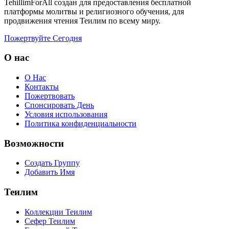
TehillimForAll создан для предоставления бесплатной
платформы молитвы и религиозного обучения, для
продвижения чтения Теилим по всему миру.
Пожертвуйте Сегодня
О нас
О Нас
Контакты
Пожертвовать
Спонсировать День
Условия использования
Политика конфиденциальности
Возможности
Создать Группу
Добавить Имя
Теилим
Коллекции Теилим
Сефер Теилим