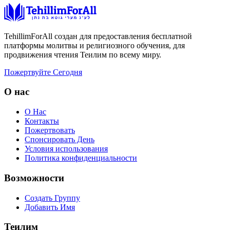
TehillimForAll создан для предоставления бесплатной
платформы молитвы и религиозного обучения, для
продвижения чтения Теилим по всему миру.
Пожертвуйте Сегодня
О нас
О Нас
Контакты
Пожертвовать
Спонсировать День
Условия использования
Политика конфиденциальности
Возможности
Создать Группу
Добавить Имя
Теилим