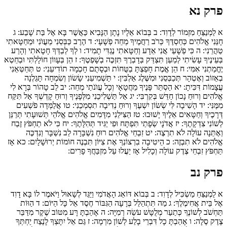
פרק נא
א
לַמְנַצֵּחַ מִזְמוֹר לְדָוִד:
ב
בְּבוֹא אֵלָיו נָתָן הַנָּבִיא כַּאֲשֶׁר בָּא אֶל בַּת שָׁבַע:
ג
חָנֵּנִי אֱלֹהִים כְּחַסְדֶּךָ כְּרֹב רַחֲמֶיךָ מְחֵה פְשָׁעָי:
ד
הֶרֶב כַּבְּסֵנִי מֵעֲוֺנִי וּמֵחַטָּאתִי
טַהֲרֵנִי:
ה
כִּי פְשָׁעַי אֲנִי אֵדָע וְחַטָּאתִי נֶגְדִּי תָמִיד:
ו
לְךָ לְבַדְּךָ חָטָאתִי וְהָרַע
בְּעֵינֶיךָ עָשִׂיתִי לְמַעַן תִּצְדַּק בְּדָבְרֶךָ תִּזְכֶּה בְשָׁפְטֶךָ:
ז
הֵן בְּעָווֹן חוֹלָלְתִּי וּבְחֵטְא
יֶחֱמַתְנִי אִמִּי:
ח
הֵן אֱמֶת חָפַצְתָּ בַטֻּחוֹת וּבְסָתֻם חָכְמָה תוֹדִיעֵנִי:
ט
תְּחַטְּאֵנִי
בְאֵזוֹב וְאֶטְהָר תְּכַבְּסֵנִי וּמִשֶּׁלֶג אַלְבִּין:
י
תַּשְׁמִיעֵנִי שָׂשׂוֹן וְשִׂמְחָה תָּגֵלְנָה
עֲצָמוֹת דִּכִּיתָ:
יא
הַסְתֵּר פָּנֶיךָ מֵחֲטָאָי וְכָל עֲוֺנֹתַי מְחֵה:
יב
לֵב טָהוֹר בְּרָא לִי
אֱלֹהִים וְרוּחַ נָכוֹן חַדֵּשׁ בְּקִרְבִּי:
יג
אַל תַּשְׁלִיכֵנִי מִלְּפָנֶיךָ וְרוּחַ קָדְשְׁךָ אַל תִּקַּח
מִמֶּנִּי:
יד
הָשִׁיבָה לִּי שְׂשׂוֹן יִשְׁעֶךָ וְרוּחַ נְדִיבָה תִסְמְכֵנִי:
טו
אֲלַמְּדָה פֹשְׁעִים
דְּרָכֶיךָ וְחַטָּאִים אֵלֶיךָ יָשׁוּבוּ:
טז
הַצִּילֵנִי מִדָּמִים אֱלֹהִים אֱלֹהֵי תְּשׁוּעָתִי תְּרַנֵּן
לְשׁוֹנִי צִדְקָתֶךָ:
יז
אֲדֹנָי שְׂפָתַי תִּפְתָּח וּפִי יַגִּיד תְּהִלָּתֶךָ:
יח
כִּי לֹא תַחְפֹּץ זֶבַח
וְאֶתֵּנָה עוֹלָה לֹא תִרְצֶה:
יט
זִבְחֵי אֱלֹהִים רוּחַ נִשְׁבָּרָה לֵב נִשְׁבָּר וְנִדְכֶּה
אֱלֹהִים לֹא תִבְזֶה:
כ
הֵיטִיבָה בִרְצוֹנְךָ אֶת צִיּוֹן תִּבְנֶה חוֹמוֹת יְרוּשָׁלָיִם:
כא
אָז
תַּחְפֹּץ זִבְחֵי צֶדֶק עוֹלָה וְכָלִיל אָז יַעֲלוּ עַל מִזְבַּחֲךָ פָרִים:
פרק נב
א
לַמְנַצֵּחַ מַשְׂכִּיל לְדָוִד:
ב
בְּבוֹא דּוֹאֵג הָאֲדֹמִי וַיַּגֵּד לְשָׁאוּל וַיֹּאמֶר לוֹ בָּא דָוִד
אֶל בֵּית אֲחִימֶלֶךְ:
ג
מַה תִּתְהַלֵּל בְּרָעָה הַגִּבּוֹר חֶסֶד אֵל כָּל הַיּוֹם:
ד
הַוּוֹת
תַּחְשֹׁב לְשׁוֹנֶךָ כְּתַעַר מְלֻטָּשׁ עֹשֵׂה רְמִיָּה:
ה
אָהַבְתָּ רָּע מִטּוֹב שֶׁקֶר מִדַּבֵּר
צֶדֶק סֶלָה:
ו
אָהַבְתָּ כָל דִּבְרֵי בָלַע לְשׁוֹן מִרְמָה:
ז
גַּם אֵל יִתָּצְךָ לָנֶצַח יַחְתְּךָ