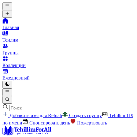
Главная
Теилим
Группы
Коллекции
Ежедневный
Добавить имя для Refuah
Создать группу
Tehillim 119
по имени
Спонсировать день
Пожертвовать