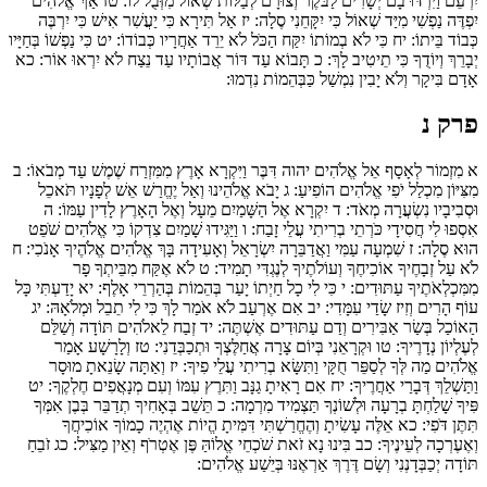
יִרְעֵם וַיִּרְדּוּ בָם יְשָׁרִים לַבֹּקֶר וְצוּרָם לְבַלּוֹת שְׁאוֹל מִזְּבֻל לוֹ:
טז
אַךְ אֱלֹהִים
יִפְדֶּה נַפְשִׁי מִיַּד שְׁאוֹל כִּי יִקָּחֵנִי סֶלָה:
יז
אַל תִּירָא כִּי יַעֲשִׁר אִישׁ כִּי יִרְבֶּה
כְּבוֹד בֵּיתוֹ:
יח
כִּי לֹא בְמוֹתוֹ יִקַּח הַכֹּל לֹא יֵרֵד אַחֲרָיו כְּבוֹדוֹ:
יט
כִּי נַפְשׁוֹ בְּחַיָּיו
יְבָרֵךְ וְיוֹדֻךָ כִּי תֵיטִיב לָךְ:
כ
תָּבוֹא עַד דּוֹר אֲבוֹתָיו עַד נֵצַח לֹא יִרְאוּ אוֹר:
כא
אָדָם בִּיקָר וְלֹא יָבִין נִמְשַׁל כַּבְּהֵמוֹת נִדְמוּ:
פרק נ
א
מִזְמוֹר לְאָסָף אֵל אֱלֹהִים יהוה דִּבֶּר וַיִּקְרָא אָרֶץ מִמִּזְרַח שֶׁמֶשׁ עַד מְבֹאוֹ:
ב
מִצִּיּוֹן מִכְלַל יֹפִי אֱלֹהִים הוֹפִיעַ:
ג
יָבֹא אֱלֹהֵינוּ וְאַל יֶחֱרַשׁ אֵשׁ לְפָנָיו תֹּאכֵל
וּסְבִיבָיו נִשְׂעֲרָה מְאֹד:
ד
יִקְרָא אֶל הַשָּׁמַיִם מֵעָל וְאֶל הָאָרֶץ לָדִין עַמּוֹ:
ה
אִסְפוּ לִי חֲסִידָי כֹּרְתֵי בְרִיתִי עֲלֵי זָבַח:
ו
וַיַּגִּידוּ שָׁמַיִם צִדְקוֹ כִּי אֱלֹהִים שֹׁפֵט
הוּא סֶלָה:
ז
שִׁמְעָה עַמִּי וַאֲדַבֵּרָה יִשְׂרָאֵל וְאָעִידָה בָּךְ אֱלֹהִים אֱלֹהֶיךָ אָנֹכִי:
ח
לֹא עַל זְבָחֶיךָ אוֹכִיחֶךָ וְעוֹלֹתֶיךָ לְנֶגְדִּי תָמִיד:
ט
לֹא אֶקַּח מִבֵּיתְךָ פָר
מִמִּכְלְאֹתֶיךָ עַתּוּדִים:
י
כִּי לִי כָל חַיְתוֹ יָעַר בְּהֵמוֹת בְּהַרְרֵי אָלֶף:
יא
יָדַעְתִּי כָּל
עוֹף הָרִים וְזִיז שָׂדַי עִמָּדִי:
יב
אִם אֶרְעַב לֹא אֹמַר לָךְ כִּי לִי תֵבֵל וּמְלֹאָהּ:
יג
הַאוֹכַל בְּשַׂר אַבִּירִים וְדַם עַתּוּדִים אֶשְׁתֶּה:
יד
זְבַח לֵאלֹהִים תּוֹדָה וְשַׁלֵּם
לְעֶלְיוֹן נְדָרֶיךָ:
טו
וּקְרָאֵנִי בְּיוֹם צָרָה אֲחַלֶּצְךָ וּתְכַבְּדֵנִי:
טז
וְלָרָשָׁע אָמַר
אֱלֹהִים מַה לְּךָ לְסַפֵּר חֻקָּי וַתִּשָּׂא בְרִיתִי עֲלֵי פִיךָ:
יז
וְאַתָּה שָׂנֵאתָ מוּסָר
וַתַּשְׁלֵךְ דְּבָרַי אַחֲרֶיךָ:
יח
אִם רָאִיתָ גַנָּב וַתִּרֶץ עִמּוֹ וְעִם מְנָאֲפִים חֶלְקֶךָ:
יט
פִּיךָ שָׁלַחְתָּ בְרָעָה וּלְשׁוֹנְךָ תַּצְמִיד מִרְמָה:
כ
תֵּשֵׁב בְּאָחִיךָ תְדַבֵּר בְּבֶן אִמְּךָ
תִּתֶּן דֹּפִי:
כא
אֵלֶּה עָשִׂיתָ וְהֶחֱרַשְׁתִּי דִּמִּיתָ הֱיוֹת אֶהְיֶה כָמוֹךָ אוֹכִיחֲךָ
וְאֶעֶרְכָה לְעֵינֶיךָ:
כב
בִּינוּ נָא זֹאת שֹׁכְחֵי אֱלוֹהַּ פֶּן אֶטְרֹף וְאֵין מַצִּיל:
כג
זֹבֵחַ
תּוֹדָה יְכַבְּדָנְנִי וְשָׂם דֶּרֶךְ אַרְאֶנּוּ בְּיֵשַׁע אֱלֹהִים: