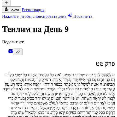
Регистрация
Войти
Нажмите, чтобы спонсировать день
Посвятить
Теилим на День 9
Поделиться:
פרק מט
א
לַמְנַצֵּחַ לִבְנֵי קֹרַח מִזְמוֹר:
ב
שִׁמְעוּ זֹאת כָּל הָעַמִּים הַאֲזִינוּ כָּל יֹשְׁבֵי חָלֶד:
ג
גַּם בְּנֵי אָדָם גַּם בְּנֵי אִישׁ יַחַד עָשִׁיר וְאֶבְיוֹן:
ד
פִּי יְדַבֵּר חָכְמוֹת וְהָגוּת לִבִּי
תְבוּנוֹת:
ה
אַטֶּה לְמָשָׁל אָזְנִי אֶפְתַּח בְּכִנּוֹר חִידָתִי:
ו
לָמָּה אִירָא בִּימֵי רָע עֲוֺן
עֲקֵבַי יְסוּבֵּנִי:
ז
הַבֹּטְחִים עַל חֵילָם וּבְרֹב עָשְׁרָם יִתְהַלָּלוּ:
ח
אָח לֹא פָדֹה יִפְדֶּה
אִישׁ לֹא יִתֵּן לֵאלֹהִים כָּפְרוֹ:
ט
וְיֵקַר פִּדְיוֹן נַפְשָׁם וְחָדַל לְעוֹלָם:
י
וִיחִי עוֹד
לָנֶצַח לֹא יִרְאֶה הַשָּׁחַת:
יא
כִּי יִרְאֶה חֲכָמִים יָמוּתוּ יַחַד כְּסִיל וָבַעַר יֹאבֵדוּ
וְעָזְבוּ לַאֲחֵרִים חֵילָם:
יב
קִרְבָּם בָּתֵּימוֹ לְעוֹלָם מִשְׁכְּנֹתָם לְדֹר וָדֹר קָרְאוּ
בִשְׁמוֹתָם עֲלֵי אֲדָמוֹת:
יג
וְאָדָם בִּיקָר בַּל יָלִין נִמְשַׁל כַּבְּהֵמוֹת נִדְמוּ:
יד
זֶה
דַרְכָּם כֵּסֶל לָמוֹ וְאַחֲרֵיהֶם בְּפִיהֶם יִרְצוּ סֶלָה:
טו
כַּצֹּאן לִשְׁאוֹל שַׁתּוּ מָוֶת