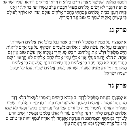
וְיִסָּחֲךָ מֵאֹהֶל וְשֵׁרֶשְׁךָ מֵאֶרֶץ חַיִּים סֶלָה:
ח
וְיִרְאוּ צַדִּיקִים וְיִירָאוּ וְעָלָיו יִשְׂחָקוּ:
ט
הִנֵּה הַגֶּבֶר לֹא יָשִׂים אֱלֹהִים מָעוּזּוֹ וַיִּבְטַח בְּרֹב עָשְׁרוֹ יָעֹז בְּהַוָּתוֹ:
י
וַאֲנִי
כְּזַיִת רַעֲנָן בְּבֵית אֱלֹהִים בָּטַחְתִּי בְחֶסֶד אֱלֹהִים עוֹלָם וָעֶד:
יא
אוֹדְךָ לְעוֹלָם
כִּי עָשִׂיתָ וַאֲקַוֶּה שִׁמְךָ כִי טוֹב נֶגֶד חֲסִידֶיךָ:
פרק נג
א
לַמְנַצֵּחַ עַל מָחֲלַת מַשְׂכִּיל לְדָוִד:
ב
אָמַר נָבָל בְּלִבּוֹ אֵין אֱלֹהִים הִשְׁחִיתוּ
וְהִתְעִיבוּ עָוֶל אֵין עֹשֵׂה טוֹב:
ג
אֱלֹהִים מִשָּׁמַיִם הִשְׁקִיף עַל בְּנֵי אָדָם לִרְאוֹת
הֲיֵשׁ מַשְׂכִּיל דֹּרֵשׁ אֶת אֱלֹהִים:
ד
כֻּלּוֹ סָג יַחְדָּו נֶאֱלָחוּ אֵין עֹשֵׂה טוֹב אֵין גַּם
אֶחָד:
ה
הֲלֹא יָדְעוּ פֹּעֲלֵי אָוֶן אֹכְלֵי עַמִּי אָכְלוּ לֶחֶם אֱלֹהִים לֹא קָרָאוּ:
ו
שָׁם
פָּחֲדוּ פַחַד לֹא הָיָה פָחַד כִּי אֱלֹהִים פִּזַּר עַצְמוֹת חֹנָךְ הֱבִשֹׁתָה כִּי אֱלֹהִים
מְאָסָם:
ז
מִי יִתֵּן מִצִּיּוֹן יְשֻׁעוֹת יִשְׂרָאֵל בְּשׁוּב אֱלֹהִים שְׁבוּת עַמּוֹ יָגֵל יַעֲקֹב
יִשְׂמַח יִשְׂרָאֵל:
פרק נד
א
לַמְנַצֵּחַ בִּנְגִינֹת מַשְׂכִּיל לְדָוִד:
ב
בְּבוֹא הַזִּיפִים וַיֹּאמְרוּ לְשָׁאוּל הֲלֹא דָוִד
מִסְתַּתֵּר עִמָּנוּ:
ג
אֱלֹהִים בְּשִׁמְךָ הוֹשִׁיעֵנִי וּבִגְבוּרָתְךָ תְדִינֵנִי:
ד
אֱלֹהִים שְׁמַע
תְּפִלָּתִי הַאֲזִינָה לְאִמְרֵי פִי:
ה
כִּי זָרִים קָמוּ עָלַי וְעָרִיצִים בִּקְשׁוּ נַפְשִׁי לֹא שָׂמוּ
אֱלֹהִים לְנֶגְדָּם סֶלָה:
ו
הִנֵּה אֱלֹהִים עֹזֵר לִי אֲדֹנָי בְּסֹמְכֵי נַפְשִׁי:
ז
יָשִׁיב הָרַע
לְשֹׁרְרָי בַּאֲמִתְּךָ הַצְמִיתֵם:
ח
בִּנְדָבָה אֶזְבְּחָה לָּךְ אוֹדֶה שִּׁמְךָ יהוה כִּי טוֹב:
ט
כִּי מִכָּל צָרָה הִצִּילָנִי וּבְאֹיְבַי רָאֲתָה עֵינִי: