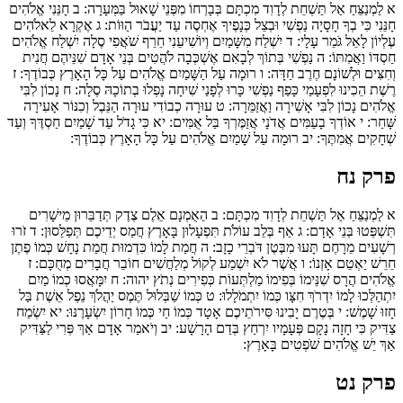
א
לַמְנַצֵּחַ אַל תַּשְׁחֵת לְדָוִד מִכְתָּם בְּבָרְחוֹ מִפְּנֵי שָׁאוּל בַּמְּעָרָה:
ב
חָנֵּנִי אֱלֹהִים
חָנֵּנִי כִּי בְךָ חָסָיָה נַפְשִׁי וּבְצֵל כְּנָפֶיךָ אֶחְסֶה עַד יַעֲבֹר הַוּוֹת:
ג
אֶקְרָא לֵאלֹהִים
עֶלְיוֹן לָאֵל גֹּמֵר עָלָי:
ד
יִשְׁלַח מִשָּׁמַיִם וְיוֹשִׁיעֵנִי חֵרֵף שֹׁאֲפִי סֶלָה יִשְׁלַח אֱלֹהִים
חַסְדּוֹ וַאֲמִתּוֹ:
ה
נַפְשִׁי בְּתוֹךְ לְבָאִם אֶשְׁכְּבָה לֹהֲטִים בְּנֵי אָדָם שִׁנֵּיהֶם חֲנִית
וְחִצִּים וּלְשׁוֹנָם חֶרֶב חַדָּה:
ו
רוּמָה עַל הַשָּׁמַיִם אֱלֹהִים עַל כָּל הָאָרֶץ כְּבוֹדֶךָ:
ז
רֶשֶׁת הֵכִינוּ לִפְעָמַי כָּפַף נַפְשִׁי כָּרוּ לְפָנַי שִׁיחָה נָפְלוּ בְתוֹכָהּ סֶלָה:
ח
נָכוֹן לִבִּי
אֱלֹהִים נָכוֹן לִבִּי אָשִׁירָה וַאֲזַמֵּרָה:
ט
עוּרָה כְבוֹדִי עוּרָה הַנֵּבֶל וְכִנּוֹר אָעִירָה
שָּׁחַר:
י
אוֹדְךָ בָעַמִּים אֲדֹנָי אֲזַמֶּרְךָ בַּל אֻמִּים:
יא
כִּי גָדֹל עַד שָׁמַיִם חַסְדֶּךָ וְעַד
שְׁחָקִים אֲמִתֶּךָ:
יב
רוּמָה עַל שָׁמַיִם אֱלֹהִים עַל כָּל הָאָרֶץ כְּבוֹדֶךָ:
פרק נח
א
לַמְנַצֵּחַ אַל תַּשְׁחֵת לְדָוִד מִכְתָּם:
ב
הַאֻמְנָם אֵלֶם צֶדֶק תְּדַבֵּרוּן מֵישָׁרִים
תִּשְׁפְּטוּ בְּנֵי אָדָם:
ג
אַף בְּלֵב עוֹלֹת תִּפְעָלוּן בָּאָרֶץ חֲמַס יְדֵיכֶם תְּפַלֵּסוּן:
ד
זֹרוּ
רְשָׁעִים מֵרָחֶם תָּעוּ מִבֶּטֶן דֹּבְרֵי כָזָב:
ה
חֲמַת לָמוֹ כִּדְמוּת חֲמַת נָחָשׁ כְּמוֹ פֶתֶן
חֵרֵשׁ יַאְטֵם אָזְנוֹ:
ו
אֲשֶׁר לֹא יִשְׁמַע לְקוֹל מְלַחֲשִׁים חוֹבֵר חֲבָרִים מְחֻכָּם:
ז
אֱלֹהִים הֲרָס שִׁנֵּימוֹ בְּפִימוֹ מַלְתְּעוֹת כְּפִירִים נְתֹץ יהוה:
ח
יִמָּאֲסוּ כְמוֹ מַיִם
יִתְהַלְּכוּ לָמוֹ יִדְרֹךְ חִצָּו כְּמוֹ יִתְמֹלָלוּ:
ט
כְּמוֹ שַׁבְּלוּל תֶּמֶס יַהֲלֹךְ נֵפֶל אֵשֶׁת בַּל
חָזוּ שָׁמֶשׁ:
י
בְּטֶרֶם יָבִינוּ סִּירֹתֵיכֶם אָטָד כְּמוֹ חַי כְּמוֹ חָרוֹן יִשְׂעָרֶנּוּ:
יא
יִשְׂמַח
צַדִּיק כִּי חָזָה נָקָם פְּעָמָיו יִרְחַץ בְּדַם הָרָשָׁע:
יב
וְיֹאמַר אָדָם אַךְ פְּרִי לַצַּדִּיק
אַךְ יֵשׁ אֱלֹהִים שֹׁפְטִים בָּאָרֶץ:
פרק נט