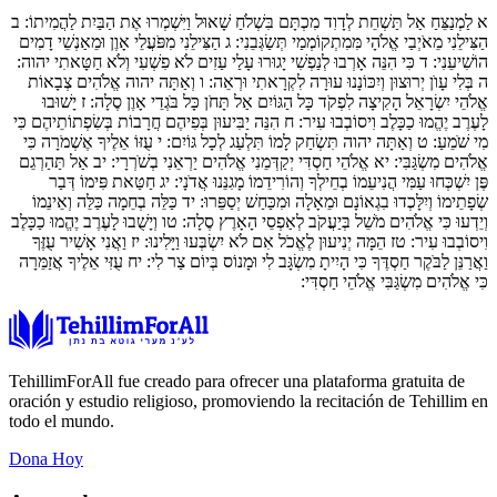
א
לַמְנַצֵּחַ אַל תַּשְׁחֵת לְדָוִד מִכְתָּם בִּשְׁלֹחַ שָׁאוּל וַיִּשְׁמְרוּ אֶת הַבַּיִת לַהֲמִיתוֹ:
ב
הַצִּילֵנִי מֵאֹיְבַי אֱלֹהָי מִּמִתְקוֹמְמַי תְּשַׂגְּבֵנִי:
ג
הַצִּילֵנִי מִפֹּעֲלֵי אָוֶן וּמֵאַנְשֵׁי דָמִים
הוֹשִׁיעֵנִי:
ד
כִּי הִנֵּה אָרְבוּ לְנַפְשִׁי יָגוּרוּ עָלַי עַזִים לֹא פִשְׁעִי וְלֹא חַטָּאתִי יהוה:
ה
בְּלִי עָוֺן יְרוּצוּן וְיִכּוֹנָנוּ עוּרָה לִקְרָאתִי וּרְאֵה:
ו
וְאַתָּה יהוה אֱלֹהִים צְבָאוֹת
אֱלֹהֵי יִשְׂרָאֵל הָקִיצָה לִפְקֹד כָּל הַגּוֹיִם אַל תָּחֹן כָּל בֹּגְדֵי אָוֶן סֶלָה:
ז
יָשׁוּבוּ
לָעֶרֶב יֶהֱמוּ כַכָּלֶב וִיסוֹבְבוּ עִיר:
ח
הִנֵּה יַבִּיעוּן בְּפִיהֶם חֲרָבוֹת בְּשִׂפְתוֹתֵיהֶם כִּי
מִי שֹׁמֵעַ:
ט
וְאַתָּה יהוה תִּשְׂחַק לָמוֹ תִּלְעַג לְכָל גּוֹיִם:
י
עֻזּוֹ אֵלֶיךָ אֶשְׁמֹרָה כִּי
אֱלֹהִים מִשְׂגַּבִּי:
יא
אֱלֹהֵי חַסְדִּי יְקַדְּמֵנִי אֱלֹהִים יַרְאֵנִי בְשֹׁרְרָי:
יב
אַל תַּהַרְגֵם
פֶּן יִשְׁכְּחוּ עַמִּי הֲנִיעֵמוֹ בְחֵילְךָ וְהוֹרִידֵמוֹ מָגִנֵּנוּ אֲדֹנָי:
יג
חַטַּאת פִּימוֹ דְּבַר
שְׂפָתֵימוֹ וְיִלָּכְדוּ בִגְאוֹנָם וּמֵאָלָה וּמִכַּחַשׁ יְסַפֵּרוּ:
יד
כַּלֵּה בְחֵמָה כַּלֵּה וְאֵינֵמוֹ
וְיֵדְעוּ כִּי אֱלֹהִים מֹשֵׁל בְּיַעֲקֹב לְאַפְסֵי הָאָרֶץ סֶלָה:
טו
וְיָשֻׁבוּ לָעֶרֶב יֶהֱמוּ כַכָּלֶב
וִיסוֹבְבוּ עִיר:
טז
הֵמָּה יְנִיעוּן לֶאֱכֹל אִם לֹא יִשְׂבְּעוּ וַיָּלִינוּ:
יז
וַאֲנִי אָשִׁיר עֻזֶּךָ
וַאֲרַנֵּן לַבֹּקֶר חַסְדֶּךָ כִּי הָיִיתָ מִשְׂגָּב לִי וּמָנוֹס בְּיוֹם צַר לִי:
יח
עֻזִּי אֵלֶיךָ אֲזַמֵּרָה
כִּי אֱלֹהִים מִשְׂגַּבִּי אֱלֹהֵי חַסְדִּי:
TehillimForAll fue creado para ofrecer una plataforma gratuita de
oración y estudio religioso, promoviendo la recitación de Tehillim en
todo el mundo.
Dona Hoy