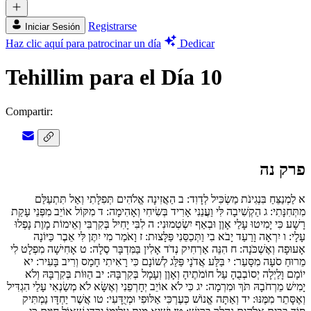
Registrarse
Iniciar Sesión
Haz clic aquí para patrocinar un día
Dedicar
Tehillim para el Día 10
Compartir:
פרק נה
א
לַמְנַצֵּחַ בִּנְגִינֹת מַשְׂכִּיל לְדָוִד:
ב
הַאֲזִינָה אֱלֹהִים תְּפִלָּתִי וְאַל תִּתְעַלַּם
מִתְּחִנָּתִי:
ג
הַקְשִׁיבָה לִּי וַעֲנֵנִי אָרִיד בְּשִׂיחִי וְאָהִימָה:
ד
מִקּוֹל אוֹיֵב מִפְּנֵי עָקַת
רָשָׁע כִּי יָמִיטוּ עָלַי אָוֶן וּבְאַף יִשְׂטְמוּנִי:
ה
לִבִּי יָחִיל בְּקִרְבִּי וְאֵימוֹת מָוֶת נָפְלוּ
עָלָי:
ו
יִרְאָה וָרַעַד יָבֹא בִי וַתְּכַסֵּנִי פַּלָּצוּת:
ז
וָאֹמַר מִי יִתֶּן לִּי אֵבֶר כַּיּוֹנָה
אָעוּפָה וְאֶשְׁכֹּנָה:
ח
הִנֵּה אַרְחִיק נְדֹד אָלִין בַּמִּדְבָּר סֶלָה:
ט
אָחִישָׁה מִפְלָט לִי
מֵרוּחַ סֹעָה מִסָּעַר:
י
בַּלַּע אֲדֹנָי פַּלַּג לְשׁוֹנָם כִּי רָאִיתִי חָמָס וְרִיב בָּעִיר:
יא
יוֹמָם וָלַיְלָה יְסוֹבְבֻהָ עַל חוֹמֹתֶיהָ וְאָוֶן וְעָמָל בְּקִרְבָּהּ:
יב
הַוּוֹת בְּקִרְבָּהּ וְלֹא
יָמִישׁ מֵרְחֹבָהּ תֹּךְ וּמִרְמָה:
יג
כִּי לֹא אוֹיֵב יְחָרְפֵנִי וְאֶשָּׂא לֹא מְשַׂנְאִי עָלַי הִגְדִּיל
וְאֶסָּתֵר מִמֶּנּוּ:
יד
וְאַתָּה אֱנוֹשׁ כְּעֶרְכִּי אַלּוּפִי וּמְיֻדָּעִי:
טו
אֲשֶׁר יַחְדָּו נַמְתִּיק