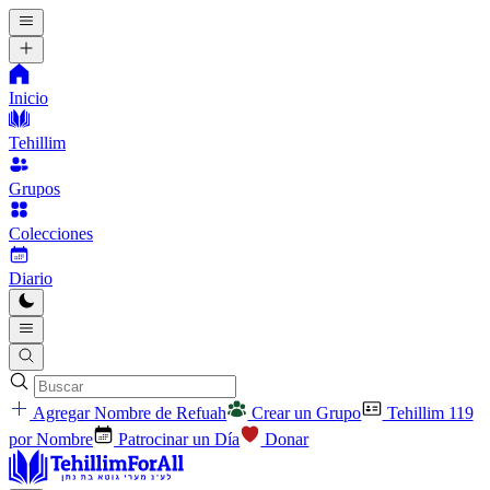
Inicio
Tehillim
Grupos
Colecciones
Diario
Agregar Nombre de Refuah
Crear un Grupo
Tehillim 119
por Nombre
Patrocinar un Día
Donar