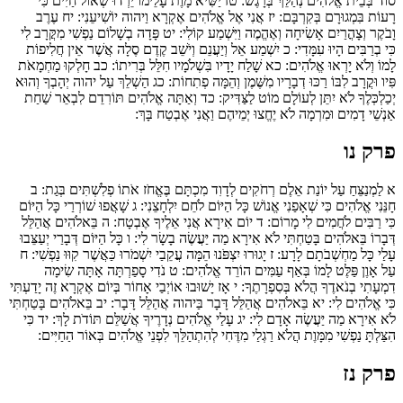
סוֹד בְּבֵית אֱלֹהִים נְהַלֵּךְ בְּרָגֶשׁ:
טז
יַשִּׁיא מָוֶת עָלֵימוֹ יֵרְדוּ שְׁאוֹל חַיִּים כִּי
רָעוֹת בִּמְגוּרָם בְּקִרְבָּם:
יז
אֲנִי אֶל אֱלֹהִים אֶקְרָא וַיהוה יוֹשִׁיעֵנִי:
יח
עֶרֶב
וָבֹקֶר וְצָהֳרַיִם אָשִׂיחָה וְאֶהֱמֶה וַיִּשְׁמַע קוֹלִי:
יט
פָּדָה בְשָׁלוֹם נַפְשִׁי מִקֲּרָב לִי
כִּי בְרַבִּים הָיוּ עִמָּדִי:
כ
יִשְׁמַע אֵל וְיַעֲנֵם וְיֹשֵׁב קֶדֶם סֶלָה אֲשֶׁר אֵין חֲלִיפוֹת
לָמוֹ וְלֹא יָרְאוּ אֱלֹהִים:
כא
שָׁלַח יָדָיו בִּשְׁלֹמָיו חִלֵּל בְּרִיתוֹ:
כב
חָלְקוּ מַחְמָאֹת
פִּיו וּקֲרָב לִבּוֹ רַכּוּ דְבָרָיו מִשֶּׁמֶן וְהֵמָּה פְתִחוֹת:
כג
הַשְׁלֵךְ עַל יהוה יְהָבְךָ וְהוּא
יְכַלְכְּלֶךָ לֹא יִתֵּן לְעוֹלָם מוֹט לַצַּדִּיק:
כד
וְאַתָּה אֱלֹהִים תּוֹרִדֵם לִבְאֵר שַׁחַת
אַנְשֵׁי דָמִים וּמִרְמָה לֹא יֶחֱצוּ יְמֵיהֶם וַאֲנִי אֶבְטַח בָּךְ:
פרק נו
א
לַמְנַצֵּחַ עַל יוֹנַת אֵלֶם רְחֹקִים לְדָוִד מִכְתָּם בֶּאֱחֹז אֹתוֹ פְלִשְׁתִּים בְּגַת:
ב
חָנֵּנִי אֱלֹהִים כִּי שְׁאָפַנִי אֱנוֹשׁ כָּל הַיּוֹם לֹחֵם יִלְחָצֵנִי:
ג
שָׁאֲפוּ שׁוֹרְרַי כָּל הַיּוֹם
כִּי רַבִּים לֹחֲמִים לִי מָרוֹם:
ד
יוֹם אִירָא אֲנִי אֵלֶיךָ אֶבְטָח:
ה
בֵּאלֹהִים אֲהַלֵּל
דְּבָרוֹ בֵּאלֹהִים בָּטַחְתִּי לֹא אִירָא מַה יַּעֲשֶׂה בָשָׂר לִי:
ו
כָּל הַיּוֹם דְּבָרַי יְעַצֵּבוּ
עָלַי כָּל מַחְשְׁבֹתָם לָרָע:
ז
יָגוּרוּ יִצְפֹּנוּ הֵמָּה עֲקֵבַי יִשְׁמֹרוּ כַּאֲשֶׁר קִוּוּ נַפְשִׁי:
ח
עַל אָוֶן פַּלֶּט לָמוֹ בְּאַף עַמִּים הוֹרֵד אֱלֹהִים:
ט
נֹדִי סָפַרְתָּה אָתָּה שִׂימָה
דִמְעָתִי בְנֹאדֶךָ הֲלֹא בְּסִפְרָתֶךָ:
י
אָז יָשׁוּבוּ אוֹיְבַי אָחוֹר בְּיוֹם אֶקְרָא זֶה יָדַעְתִּי
כִּי אֱלֹהִים לִי:
יא
בֵּאלֹהִים אֲהַלֵּל דָּבָר בַּיהוה אֲהַלֵּל דָּבָר:
יב
בֵּאלֹהִים בָּטַחְתִּי
לֹא אִירָא מַה יַּעֲשֶׂה אָדָם לִי:
יג
עָלַי אֱלֹהִים נְדָרֶיךָ אֲשַׁלֵּם תּוֹדֹת לָךְ:
יד
כִּי
הִצַּלְתָּ נַפְשִׁי מִמָּוֶת הֲלֹא רַגְלַי מִדֶּחִי לְהִתְהַלֵּךְ לִפְנֵי אֱלֹהִים בְּאוֹר הַחַיִּים:
פרק נז