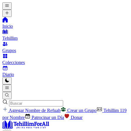
Inicio
Tehillim
Grupos
Colecciones
Diario
Agregar Nombre de Refuah
Crear un Grupo
Tehillim 119
por Nombre
Patrocinar un Día
Donar