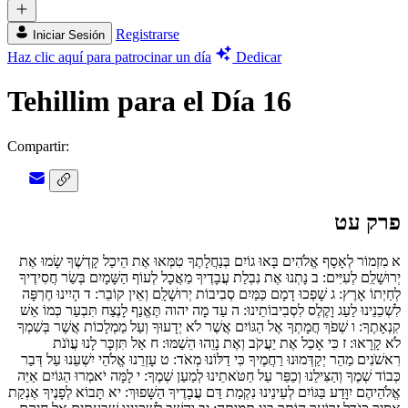
Registrarse
Iniciar Sesión
Haz clic aquí para patrocinar un día
Dedicar
Tehillim para el Día 16
Compartir:
פרק עט
א
מִזְמוֹר לְאָסָף אֱלֹהִים בָּאוּ גוֹיִם בְּנַחֲלָתֶךָ טִמְּאוּ אֶת הֵיכַל קָדְשֶׁךָ שָׂמוּ אֶת
יְרוּשָׁלִַם לְעִיִּים:
ב
נָתְנוּ אֶת נִבְלַת עֲבָדֶיךָ מַאֲכָל לְעוֹף הַשָּׁמָיִם בְּשַׂר חֲסִידֶיךָ
לְחַיְתוֹ אָרֶץ:
ג
שָׁפְכוּ דָמָם כַּמַּיִם סְבִיבוֹת יְרוּשָׁלִָם וְאֵין קוֹבֵר:
ד
הָיִינוּ חֶרְפָּה
לִשְׁכֵנֵינוּ לַעַג וָקֶלֶס לִסְבִיבוֹתֵינוּ:
ה
עַד מָה יהוה תֶּאֱנַף לָנֶצַח תִּבְעַר כְּמוֹ אֵשׁ
קִנְאָתֶךָ:
ו
שְׁפֹךְ חֲמָתְךָ אֶל הַגּוֹיִם אֲשֶׁר לֹא יְדָעוּךָ וְעַל מַמְלָכוֹת אֲשֶׁר בְּשִׁמְךָ
לֹא קָרָאוּ:
ז
כִּי אָכַל אֶת יַעֲקֹב וְאֶת נָוֵהוּ הֵשַׁמּוּ:
ח
אַל תִּזְכָּר לָנוּ עֲוֺנֹת
רִאשֹׁנִים מַהֵר יְקַדְּמוּנוּ רַחֲמֶיךָ כִּי דַלּוֹנוּ מְאֹד:
ט
עָזְרֵנוּ אֱלֹהֵי יִשְׁעֵנוּ עַל דְּבַר
כְּבוֹד שְׁמֶךָ וְהַצִּילֵנוּ וְכַפֵּר עַל חַטֹּאתֵינוּ לְמַעַן שְׁמֶךָ:
י
לָמָּה יֹאמְרוּ הַגּוֹיִם אַיֵּה
אֱ‍לֹהֵיהֶם יִוָּדַע בַּגּוֹיִם לְעֵינֵינוּ נִקְמַת דַּם עֲבָדֶיךָ הַשָּׁפוּךְ:
יא
תָּבוֹא לְפָנֶיךָ אֶנְקַת