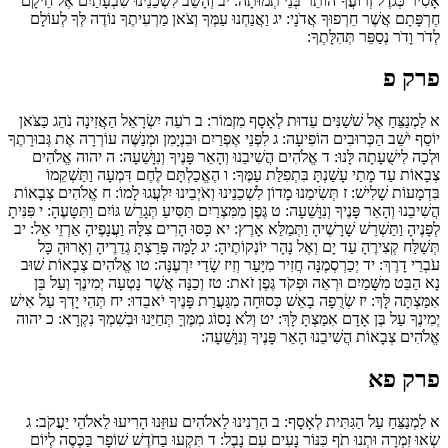
אָסִיר כְּגֹדֶל זְרוֹעֲךָ הוֹתֵר בְּנֵי תְמוּתָה:
יב
וְהָשֵׁב לִשְׁכֵנֵינוּ שִׁבְעָתַיִם אֶל חֵיקָם
חֶרְפָּתָם אֲשֶׁר חֵרְפוּךָ אֲדֹנָי:
יג
וַאֲנַחְנוּ עַמְּךָ וְצֹאן מַרְעִיתֶךָ נוֹדֶה לְּךָ לְעוֹלָם
לְדֹר וָדֹר נְסַפֵּר תְּהִלָּתֶךָ:
פרק פ
א
לַמְנַצֵּחַ אֶל שֹׁשַׁנִּים עֵדוּת לְאָסָף מִזְמוֹר:
ב
רֹעֵה יִשְׂרָאֵל הַאֲזִינָה נֹהֵג כַּצֹּאן
יוֹסֵף יֹשֵׁב הַכְּרוּבִים הוֹפִיעָה:
ג
לִפְנֵי אֶפְרַיִם וּבִנְיָמִן וּמְנַשֶּׁה עוֹרְרָה אֶת גְּבוּרָתֶךָ
וּלְכָה לִישֻׁעָתָה לָּנוּ:
ד
אֱלֹהִים הֲשִׁיבֵנוּ וְהָאֵר פָּנֶיךָ וְנִוָּשֵׁעָה:
ה
יהוה אֱלֹהִים
צְבָאוֹת עַד מָתַי עָשַׁנְתָּ בִּתְפִלַּת עַמֶּךָ:
ו
הֶאֱכַלְתָּם לֶחֶם דִּמְעָה וַתַּשְׁקֵמוֹ
בִּדְמָעוֹת שָׁלִישׁ:
ז
תְּשִׂימֵנוּ מָדוֹן לִשְׁכֵנֵינוּ וְאֹיְבֵינוּ יִלְעֲגוּ לָמוֹ:
ח
אֱלֹהִים צְבָאוֹת
הֲשִׁיבֵנוּ וְהָאֵר פָּנֶיךָ וְנִוָּשֵׁעָה:
ט
גֶּפֶן מִמִּצְרַיִם תַּסִּיעַ תְּגָרֵשׁ גּוֹיִם וַתִּטָּעֶהָ:
י
פִּנִּיתָ
לְפָנֶיהָ וַתַּשְׁרֵשׁ שָׁרָשֶׁיהָ וַתְּמַלֵּא אָרֶץ:
יא
כָּסּוּ הָרִים צִלָּהּ וַעֲנָפֶיהָ אַרְזֵי אֵל:
יב
תְּשַׁלַּח קְצִירֶהָ עַד יָם וְאֶל נָהָר יוֹנְקוֹתֶיהָ:
יג
לָמָּה פָּרַצְתָּ גְדֵרֶיהָ וְאָרוּהָ כָּל
עֹבְרֵי דָרֶךְ:
יד
יְכַרְסְמֶנָּה חֲזִיר מִיָּעַר וְזִיז שָׂדַי יִרְעֶנָּה:
טו
אֱלֹהִים צְבָאוֹת שׁוּב
נָא הַבֵּט מִשָּׁמַיִם וּרְאֵה וּפְקֹד גֶּפֶן זֹאת:
טז
וְכַנָּה אֲשֶׁר נָטְעָה יְמִינֶךָ וְעַל בֵּן
אִמַּצְתָּה לָּךְ:
יז
שְׂרֻפָה בָאֵשׁ כְּסוּחָה מִגַּעֲרַת פָּנֶיךָ יֹאבֵדוּ:
יח
תְּהִי יָדְךָ עַל אִישׁ
יְמִינֶךָ עַל בֶּן אָדָם אִמַּצְתָּ לָּךְ:
יט
וְלֹא נָסוֹג מִמֶּךָּ תְּחַיֵּנוּ וּבְשִׁמְךָ נִקְרָא:
כ
יהוה
אֱלֹהִים צְבָאוֹת הֲשִׁיבֵנוּ הָאֵר פָּנֶיךָ וְנִוָּשֵׁעָה:
פרק פא
א
לַמְנַצֵּחַ עַל הַגִּתִּית לְאָסָף:
ב
הַרְנִינוּ לֵאלֹהִים עוּזֵּנוּ הָרִיעוּ לֵאלֹהֵי יַעֲקֹב:
ג
שְׂאוּ זִמְרָה וּתְנוּ תֹף כִּנּוֹר נָעִים עִם נָבֶל:
ד
תִּקְעוּ בַחֹדֶשׁ שׁוֹפָר בַּכֶּסֶה לְיוֹם