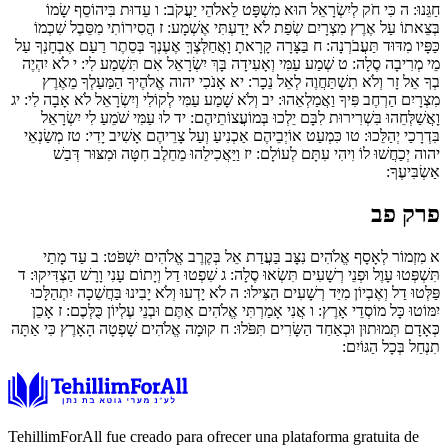
חַגֵּנוּ:
ה
כִּי חֹק לְיִשְׂרָאֵל הוּא מִשְׁפָּט לֵאלֹהֵי יַעֲקֹב:
ו
עֵדוּת בִּיהוֹסֵף שָׂמוֹ
בְּצֵאתוֹ עַל אֶרֶץ מִצְרָיִם שְׂפַת לֹא יָדַעְתִּי אֶשְׁמָע:
ז
הֲסִירוֹתִי מִסֵּבֶל שִׁכְמוֹ
כַּפָּיו מִדּוּד תַּעֲבֹרְנָה:
ח
בַּצָּרָה קָרָאתָ וָאֲחַלְּצֶךָּ אֶעֶנְךָ בְּסֵתֶר רַעַם אֶבְחָנְךָ עַל
מֵי מְרִיבָה סֶלָה:
ט
שְׁמַע עַמִּי וְאָעִידָה בָּךְ יִשְׂרָאֵל אִם תִּשְׁמַע לִי:
י
לֹא יִהְיֶה
בְךָ אֵל זָר וְלֹא תִשְׁתַּחֲוֶה לְאֵל נֵכָר:
יא
אָנֹכִי יהוה אֱלֹהֶיךָ הַמַּעַלְךָ מֵאֶרֶץ
מִצְרָיִם הַרְחֶב פִּיךָ וַאֲמַלְאֵהוּ:
יב
וְלֹא שָׁמַע עַמִּי לְקוֹלִי וְיִשְׂרָאֵל לֹא אָבָה לִי:
יג
וָאֲשַׁלְּחֵהוּ בִּשְׁרִירוּת לִבָּם יֵלְכוּ בְּמוֹעֲצוֹתֵיהֶם:
יד
לוּ עַמִּי שֹׁמֵעַ לִי יִשְׂרָאֵל
בִּדְרָכַי יְהַלֵּכוּ:
טו
כִּמְעַט אוֹיְבֵיהֶם אַכְנִיעַ וְעַל צָרֵיהֶם אָשִׁיב יָדִי:
טז
מְשַׂנְאֵי
יהוה יְכַחֲשׁוּ לוֹ וִיהִי עִתָּם לְעוֹלָם:
יז
וַיַּאֲכִילֵהוּ מֵחֵלֶב חִטָּה וּמִצּוּר דְּבַשׁ
אַשְׂבִּיעֶךָ:
פרק פב
א
מִזְמוֹר לְאָסָף אֱלֹהִים נִצָּב בַּעֲדַת אֵל בְּקֶרֶב אֱלֹהִים יִשְׁפֹּט:
ב
עַד מָתַי
תִּשְׁפְּטוּ עָוֶל וּפְנֵי רְשָׁעִים תִּשְׂאוּ סֶלָה:
ג
שִׁפְטוּ דַל וְיָתוֹם עָנִי וָרָשׁ הַצְדִּיקוּ:
ד
פַּלְּטוּ דַל וְאֶבְיוֹן מִיַּד רְשָׁעִים הַצִּילוּ:
ה
לֹא יָדְעוּ וְלֹא יָבִינוּ בַּחֲשֵׁכָה יִתְהַלָּכוּ
יִמּוֹטוּ כָּל מוֹסְדֵי אָרֶץ:
ו
אֲ‍נִי אָמַרְתִּי אֱלֹהִים אַתֶּם וּבְנֵי עֶלְיוֹן כֻּלְּכֶם:
ז
אָכֵן
כְּאָדָם תְּמוּתוּן וּכְאַחַד הַשָּׂרִים תִּפֹּלוּ:
ח
קוּמָה אֱלֹהִים שָׁפְטָה הָאָרֶץ כִּי אַתָּה
תִנְחַל בְּכָל הַגּוֹיִם:
TehillimForAll fue creado para ofrecer una plataforma gratuita de