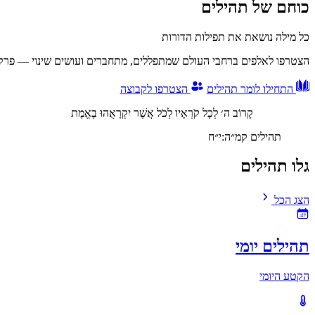
כוחם של תהילים
כל מילה נושאת את תפילות הדורות
הצטרפו לאלפים ברחבי העולם שמתפללים, מתחברים ועושים שינוי — פרק
התחילו לומר תהילים
הצטרפו לקבוצה
קָרוֹב ה׳ לְכָל קֹרְאָיו לְכֹל אֲשֶׁר יִקְרָאֻהוּ בֶאֱמֶת
תהילים קמ״ה:י״ח
גלו תהילים
הצג הכל
תהילים יומי
הקטע היומי