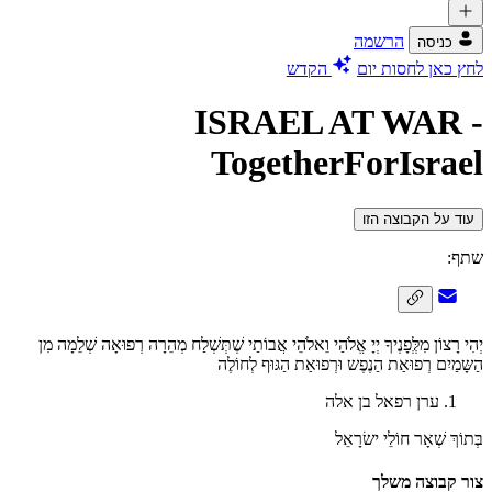
הרשמה
כניסה
לחץ כאן לחסות יום
הקדש
ISRAEL AT WAR -
TogetherForIsrael
עוד על הקבוצה הזו
שתף:
יְהִי רָצוֹן מִלְְּפָנֶיךָ יְיָ אֱלֹהַי וֵאלֹהֵי אֲבוֹתַי שֶׁתְּשְׁלַח מְהֵרָה רְפוּאָה שְׁלֵמָה מִן
הַשָּמַיִם רְפוּאַת הַנֶפֶש וּרְפוּאַת הַגּוּף לְחוֹלֶה
ערן רפאל בן אלה
בְּתוֹךְ שְׁאָר חוֹלֵי ישׂרָאֵל
צור קבוצה משלך