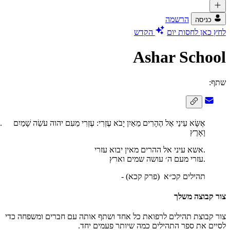
הרשמה
כניסה
לחץ כאן לחסות יום
הקדש
Ashar School
שתף:
אֶשָּׂא עֵינַי אֶל הֶהָרִים מֵאַיִן יָבֹא עֶזְרִי: עֶזְרִי מֵעִם יהוה עֹשֵׂה שָׁמַיִם
וָאָרֶץ
אשא עיני אל ההרים מאין יבוא עזרי.
עזרי מעם ה׳ עושה שמים וארץ.
- תהילים קכ״א
(פרק קכא)
צור קבוצה משלך
צור קבוצת תהילים לרפואת כל אחד ושתף אותה עם חברים ומשפחה כדי
לסיים את ספר התהילים כמה שיותר פעמים יחד.