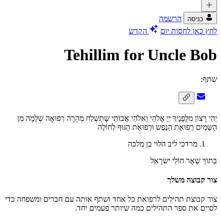
הרשמה
כניסה
לחץ כאן לחסות יום
הקדש
Tehillim for Uncle Bob
שתף:
יְהִי רָצוֹן מִלְְּפָנֶיךָ יְיָ אֱלֹהַי וֵאלֹהֵי אֲבוֹתַי שֶׁתְּשְׁלַח מְהֵרָה רְפוּאָה שְׁלֵמָה מִן
הַשָּמַיִם רְפוּאַת הַנֶפֶש וּרְפוּאַת הַגּוּף לְחוֹלֶה
מרדכי ליב הלוי בן מלכה
בְּתוֹךְ שְׁאָר חוֹלֵי ישׂרָאֵל
צור קבוצה משלך
צור קבוצת תהילים לרפואת כל אחד ושתף אותה עם חברים ומשפחה כדי
לסיים את ספר התהילים כמה שיותר פעמים יחד.