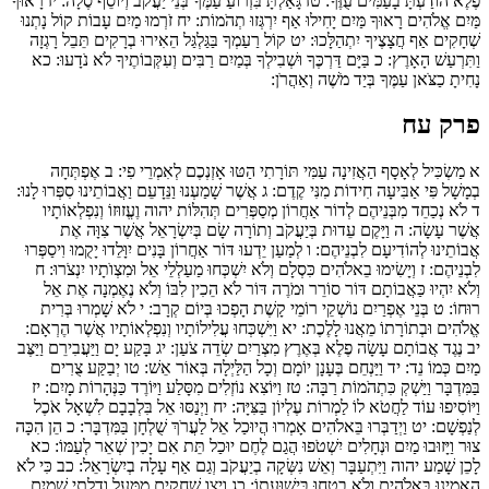
פֶלֶא הוֹדַעְתָּ בָעַמִּים עֻזֶּךָ:
טז
גָּאַלְתָּ בִּזְרוֹעַ עַמֶּךָ בְּנֵי יַעֲקֹב וְיוֹסֵף סֶלָה:
יז
רָאוּךָ
מַּיִם אֱלֹהִים רָאוּךָ מַּיִם יָחִילוּ אַף יִרְגְּזוּ תְהֹמוֹת:
יח
זֹרְמוּ מַיִם עָבוֹת קוֹל נָתְנוּ
שְׁחָקִים אַף חֲצָצֶיךָ יִתְהַלָּכוּ:
יט
קוֹל רַעַמְךָ בַּגַּלְגַּל הֵאִירוּ בְרָקִים תֵּבֵל רָגְזָה
וַתִּרְעַשׁ הָאָרֶץ:
כ
בַּיָּם דַּרְכֶּךָ וּשְׁבִילְךָ בְּמַיִם רַבִּים וְעִקְּבוֹתֶיךָ לֹא נֹדָעוּ:
כא
נָחִיתָ כַצֹּאן עַמֶּךָ בְּיַד מֹשֶׁה וְאַהֲרֹן:
פרק עח
א
מַשְׂכִּיל לְאָסָף הַאֲזִינָה עַמִּי תּוֹרָתִי הַטּוּ אָזְנְכֶם לְאִמְרֵי פִי:
ב
אֶפְתְּחָה
בְמָשָׁל פִּי אַבִּיעָה חִידוֹת מִנִּי קֶדֶם:
ג
אֲשֶׁר שָׁמַעְנוּ וַנֵּדָעֵם וַאֲבוֹתֵינוּ סִפְּרוּ לָנוּ:
ד
לֹא נְכַחֵד מִבְּנֵיהֶם לְדוֹר אַחֲרוֹן מְסַפְּרִים תְּהִלּוֹת יהוה וֶעֱזוּזוֹ וְנִפְלְאוֹתָיו
אֲשֶׁר עָשָׂה:
ה
וַיָּקֶם עֵדוּת בְּיַעֲקֹב וְתוֹרָה שָׂם בְּיִשְׂרָאֵל אֲשֶׁר צִוָּה אֶת
אֲבוֹתֵינוּ לְהוֹדִיעָם לִבְנֵיהֶם:
ו
לְמַעַן יֵדְעוּ דּוֹר אַחֲרוֹן בָּנִים יִוָּלֵדוּ יָקֻמוּ וִיסַפְּרוּ
לִבְנֵיהֶם:
ז
וְיָשִׂימוּ בֵאלֹהִים כִּסְלָם וְלֹא יִשְׁכְּחוּ מַעַלְלֵי אֵל וּמִצְוֺתָיו יִנְצֹרוּ:
ח
וְלֹא יִהְיוּ כַּאֲבוֹתָם דּוֹר סוֹרֵר וּמֹרֶה דּוֹר לֹא הֵכִין לִבּוֹ וְלֹא נֶאֶמְנָה אֶת אֵל
רוּחוֹ:
ט
בְּנֵי אֶפְרַיִם נוֹשְׁקֵי רוֹמֵי קָשֶׁת הָפְכוּ בְּיוֹם קְרָב:
י
לֹא שָׁמְרוּ בְּרִית
אֱלֹהִים וּבְתוֹרָתוֹ מֵאֲנוּ לָלֶכֶת:
יא
וַיִּשְׁכְּחוּ עֲלִילוֹתָיו וְנִפְלְאוֹתָיו אֲשֶׁר הֶרְאָם:
יב
נֶגֶד אֲבוֹתָם עָשָׂה פֶלֶא בְּאֶרֶץ מִצְרַיִם שְׂדֵה צֹעַן:
יג
בָּקַע יָם וַיַּעֲבִירֵם וַיַּצֶּב
מַיִם כְּמוֹ נֵד:
יד
וַיַּנְחֵם בֶּעָנָן יוֹמָם וְכָל הַלַּיְלָה בְּאוֹר אֵשׁ:
טו
יְבַקַּע צֻרִים
בַּמִּדְבָּר וַיַּשְׁקְ כִּתְהֹמוֹת רַבָּה:
טז
וַיּוֹצִא נוֹזְלִים מִסָּלַע וַיּוֹרֶד כַּנְּהָרוֹת מָיִם:
יז
וַיּוֹסִיפוּ עוֹד לַחֲטֹא לוֹ לַמְרוֹת עֶלְיוֹן בַּצִּיָּה:
יח
וַיְנַסּוּ אֵל בִּלְבָבָם לִשְׁאָל אֹכֶל
לְנַפְשָׁם:
יט
וַיְדַבְּרוּ בֵּאלֹהִים אָמְרוּ הֲיוּכַל אֵל לַעֲרֹךְ שֻׁלְחָן בַּמִּדְבָּר:
כ
הֵן הִכָּה
צוּר וַיָּזוּבוּ מַיִם וּנְחָלִים יִשְׁטֹפוּ הֲגַם לֶחֶם יוּכַל תֵּת אִם יָכִין שְׁאֵר לְעַמּוֹ:
כא
לָכֵן שָׁמַע יהוה וַיִּתְעַבָּר וְאֵשׁ נִשְּׂקָה בְיַעֲקֹב וְגַם אַף עָלָה בְיִשְׂרָאֵל:
כב
כִּי לֹא
הֶאֱמִינוּ בֵּאלֹהִים וְלֹא בָטְחוּ בִּישׁוּעָתוֹ:
כג
וַיְצַו שְׁחָקִים מִמָּעַל וְדַלְתֵי שָׁמַיִם