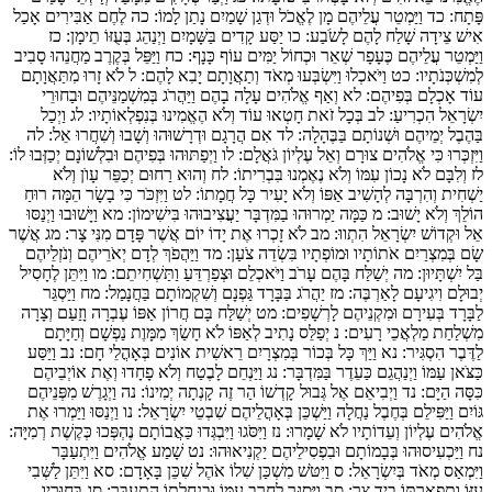
פָּתָח:
כד
וַיַּמְטֵר עֲלֵיהֶם מָן לֶאֱכֹל וּדְגַן שָׁמַיִם נָתַן לָמוֹ:
כה
לֶחֶם אַבִּירִים אָכַל
אִישׁ צֵידָה שָׁלַח לָהֶם לָשֹׂבַע:
כו
יַסַּע קָדִים בַּשָּׁמָיִם וַיְנַהֵג בְּעֻזּוֹ תֵימָן:
כז
וַיַּמְטֵר עֲלֵיהֶם כֶּעָפָר שְׁאֵר וּכְחוֹל יַמִּים עוֹף כָּנָף:
כח
וַיַּפֵּל בְּקֶרֶב מַחֲנֵהוּ סָבִיב
לְמִשְׁכְּנֹתָיו:
כט
וַיֹּאכְלוּ וַיִּשְׂבְּעוּ מְאֹד וְתַאֲוָתָם יָבִא לָהֶם:
ל
לֹא זָרוּ מִתַּאֲוָתָם
עוֹד אָכְלָם בְּפִיהֶם:
לא
וְאַף אֱלֹהִים עָלָה בָהֶם וַיַּהֲרֹג בְּמִשְׁמַנֵּיהֶם וּבַחוּרֵי
יִשְׂרָאֵל הִכְרִיעַ:
לב
בְּכָל זֹאת חָטְאוּ עוֹד וְלֹא הֶאֱמִינוּ בְּנִפְלְאוֹתָיו:
לג
וַיְכַל
בַּהֶבֶל יְמֵיהֶם וּשְׁנוֹתָם בַּבֶּהָלָה:
לד
אִם הֲרָגָם וּדְרָשׁוּהוּ וְשָׁבוּ וְשִׁחֲרוּ אֵל:
לה
וַיִּזְכְּרוּ כִּי אֱלֹהִים צוּרָם וְאֵל עֶלְיוֹן גֹּאֲלָם:
לו
וַיְפַתּוּהוּ בְּפִיהֶם וּבִלְשׁוֹנָם יְכַזְּבוּ לוֹ:
לז
וְלִבָּם לֹא נָכוֹן עִמּוֹ וְלֹא נֶאֶמְנוּ בִּבְרִיתוֹ:
לח
וְהוּא רַחוּם יְכַפֵּר עָוֺן וְלֹא
יַשְׁחִית וְהִרְבָּה לְהָשִׁיב אַפּוֹ וְלֹא יָעִיר כָּל חֲמָתוֹ:
לט
וַיִּזְכֹּר כִּי בָשָׂר הֵמָּה רוּחַ
הוֹלֵךְ וְלֹא יָשׁוּב:
מ
כַּמָּה יַמְרוּהוּ בַמִּדְבָּר יַעֲצִיבוּהוּ בִּישִׁימוֹן:
מא
וַיָּשׁוּבוּ וַיְנַסּוּ
אֵל וּקְדוֹשׁ יִשְׂרָאֵל הִתְווּ:
מב
לֹא זָכְרוּ אֶת יָדוֹ יוֹם אֲ‍שֶׁר פָּדָם מִנִּי צָר:
מג
אֲשֶׁר
שָׂם בְּמִצְרַיִם אֹתוֹתָיו וּמוֹפְתָיו בִּשְׂדֵה צֹעַן:
מד
וַיַּהֲפֹךְ לְדָם יְאֹרֵיהֶם וְנֹזְלֵיהֶם
בַּל יִשְׁתָּיוּן:
מה
יְשַׁלַּח בָּהֶם עָרֹב וַיֹּאכְלֵם וּצְפַרְדֵּעַ וַתַּשְׁחִיתֵם:
מו
וַיִּתֵּן לֶחָסִיל
יְבוּלָם וִיגִיעָם לָאַרְבֶּה:
מז
יַהֲרֹג בַּבָּרָד גַּפְנָם וְשִׁקְמוֹתָם בַּחֲנָמַל:
מח
וַיַּסְגֵּר
לַבָּרָד בְּעִירָם וּמִקְנֵיהֶם לָרְשָׁפִים:
מט
יְשַׁלַּח בָּם חֲרוֹן אַפּוֹ עֶבְרָה וָזַעַם וְצָרָה
מִשְׁלַחַת מַלְאֲכֵי רָעִים:
נ
יְפַלֵּס נָתִיב לְאַפּוֹ לֹא חָשַׂךְ מִמָּוֶת נַפְשָׁם וְחַיָּתָם
לַדֶּבֶר הִסְגִּיר:
נא
וַיַּךְ כָּל בְּכוֹר בְּמִצְרָיִם רֵאשִׁית אוֹנִים בְּאָהֳלֵי חָם:
נב
וַיַּסַּע
כַּצֹּאן עַמּוֹ וַיְנַהֲגֵם כַּעֵדֶר בַּמִּדְבָּר:
נג
וַיַּנְחֵם לָבֶטַח וְלֹא פָחָדוּ וְאֶת אוֹיְבֵיהֶם
כִּסָּה הַיָּם:
נד
וַיְבִיאֵם אֶל גְּבוּל קָדְשׁוֹ הַר זֶה קָנְתָה יְמִינוֹ:
נה
וַיְגָרֶשׁ מִפְּנֵיהֶם
גּוֹיִם וַיַּפִּילֵם בְּחֶבֶל נַחֲלָה וַיַּשְׁכֵּן בְּאָהֳלֵיהֶם שִׁבְטֵי יִשְׂרָאֵל:
נו
וַיְנַסּוּ וַיַּמְרוּ אֶת
אֱלֹהִים עֶלְיוֹן וְעֵדוֹתָיו לֹא שָׁמָרוּ:
נז
וַיִּסֹּגוּ וַיִּבְגְּדוּ כַּאֲבוֹתָם נֶהְפְּכוּ כְּקֶשֶׁת רְמִיָּה:
נח
וַיַּכְעִיסוּהוּ בְּבָמוֹתָם וּבִפְסִילֵיהֶם יַקְנִיאוּהוּ:
נט
שָׁמַע אֱלֹהִים וַיִּתְעַבָּר
וַיִּמְאַס מְאֹד בְּיִשְׂרָאֵל:
ס
וַיִּטֹּשׁ מִשְׁכַּן שִׁלוֹ אֹהֶל שִׁכֵּן בָּאָדָם:
סא
וַיִּתֵּן לַשְּׁבִי
עֻזּוֹ וְתִפְאַרְתּוֹ בְיַד צָר:
סב
וַיַּסְגֵּר לַחֶרֶב עַמּוֹ וּבְנַחֲלָתוֹ הִתְעַבָּר:
סג
בַּחוּרָיו