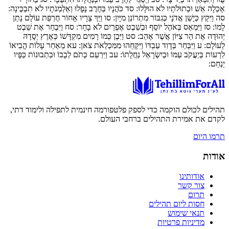
אָכְלָה אֵשׁ וּבְתוּלֹתָיו לֹא הוּלָּלוּ:
סד
כֹּהֲנָיו בַּחֶרֶב נָפָלוּ וְאַלְמְנֹתָיו לֹא תִבְכֶּינָה:
סה
וַיִּקַץ כְּיָשֵׁן אֲדֹנָי כְּגִבּוֹר מִתְרוֹנֵן מִיָּיִן:
סו
וַיַּךְ צָרָיו אָחוֹר חֶרְפַּת עוֹלָם נָתַן
לָמוֹ:
סז
וַיִּמְאַס בְּאֹהֶל יוֹסֵף וּבְשֵׁבֶט אֶפְרַיִם לֹא בָחָר:
סח
וַיִּבְחַר אֶת שֵׁבֶט
יְהוּדָה אֶת הַר צִיּוֹן אֲשֶׁר אָהֵב:
סט
וַיִּבֶן כְּמוֹ רָמִים מִקְדָּשׁוֹ כְּאֶרֶץ יְסָדָהּ
לְעוֹלָם:
ע
וַיִּבְחַר בְּדָוִד עַבְדּוֹ וַיִּקָּחֵהוּ מִמִּכְלְאֹת צֹאן:
עא
מֵאַחַר עָלוֹת הֱבִיאוֹ
לִרְעוֹת בְּיַעֲקֹב עַמּוֹ וּבְיִשְׂרָאֵל נַחֲלָתוֹ:
עב
וַיִּרְעֵם כְּתֹם לְבָבוֹ וּבִתְבוּנוֹת כַּפָּיו
יַנְחֵם:
תהילים לכולם הוקמה כדי לספק פלטפורמה חינמית לתפילה ולימוד דתי,
לקדם את אמירת התהילים ברחבי העולם.
תרמו היום
אודות
אודותינו
צור קשר
תרום
חסות ליום תהילים
תנאי שימוש
מדיניות פרטיות