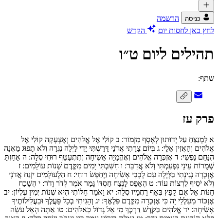
הרשמה
כניסה
לחץ כאן לחסות יום
הקדש
תהילים ליום ט״ו
שתף:
פרק עז
א
לַמְנַצֵּחַ עַל יְדוּתוּן לְאָסָף מִזְמוֹר:
ב
קוֹלִי אֶל אֱלֹהִים וְאֶצְעָקָה קוֹלִי אֶל
אֱלֹהִים וְהַאֲזִין אֵלָי:
ג
בְּיוֹם צָרָתִי אֲדֹנָי דָּרָשְׁתִּי יָדִי לַיְלָה נִגְּרָה וְלֹא תָפוּג מֵאֲנָה
הִנָּחֵם נַפְשִׁי:
ד
אֶזְכְּרָה אֱלֹהִים וְאֶהֱמָיָה אָשִׂיחָה וְתִתְעַטֵּף רוּחִי סֶלָה:
ה
אָחַזְתָּ
שְׁמֻרוֹת עֵינָי נִפְעַמְתִּי וְלֹא אֲדַבֵּר:
ו
חִשַּׁבְתִּי יָמִים מִקֶּדֶם שְׁנוֹת עוֹלָמִים:
ז
אֶזְכְּרָה נְגִינָתִי בַּלָּיְלָה עִם לְבָבִי אָשִׂיחָה וַיְחַפֵּשׂ רוּחִי:
ח
הַלְעוֹלָמִים יִזְנַח אֲדֹנָי
וְלֹא יֹסִיף לִרְצוֹת עוֹד:
ט
הֶאָפֵס לָנֶצַח חַסְדּוֹ גָּמַר אֹמֶר לְדֹר וָדֹר:
י
הֲשָׁכַח
חַנּוֹת אֵל אִם קָפַץ בְּאַף רַחֲמָיו סֶלָה:
יא
וָאֹמַר חַלּוֹתִי הִיא שְׁנוֹת יְמִין עֶלְיוֹן:
יב
אֶזְכּוֹר מַעַלְלֵי יָהּ כִּי אֶזְכְּרָה מִקֶּדֶם פִּלְאֶךָ:
יג
וְהָגִיתִי בְכָל פָּעֳלֶךָ וּבַעֲלִילוֹתֶיךָ
אָשִׂיחָה:
יד
אֱלֹהִים בַּקֹּדֶשׁ דַּרְכֶּךָ מִי אֵל גָּדוֹל כֵּאלֹהִים:
טו
אַתָּה הָאֵל עֹשֵׂה