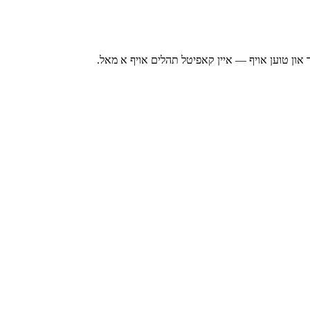
ך און טוען אויף — איין קאפיטל תהלים אויף א מאל.