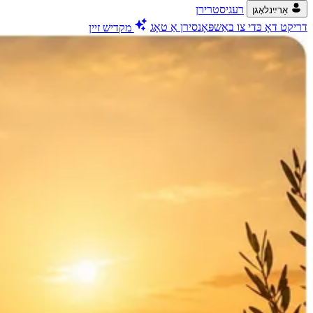
רעגיסטרירן
אַרײַנלאָגן
דריקט דאָ כּדי צו באַשפּאָנסירן אַ טאָג
מקדיש זיין