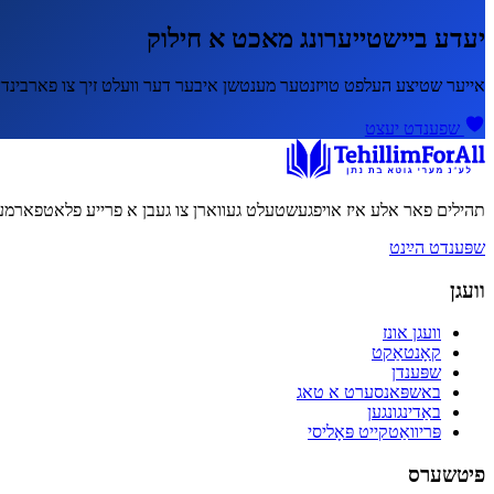
יעדע ביישטייערונג מאכט א חילוק
אייער שטיצע העלפט טויזנטער מענטשן איבער דער וועלט זיך צו פארבינדן 
שפענדט יעצט
תהילים פאר אלע איז אויפגעשטעלט געווארן צו געבן א פרייע פלאטפארמע 
שפּענדט הײַנט
וועגן
וועגן אונז
קאָנטאַקט
שפּענדן
באשפּאנסערט א טאג
באַדינגונגען
פּריוואַטקייט פּאָליסי
פיטשערס