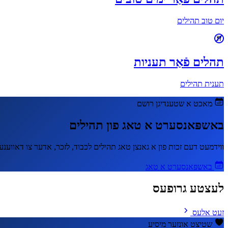
יום טוב תהילים
תהלים פֿאַר תעניות
תענית תהילים
מאכט א שטענדיגן רושם
באשפּאנסערט א טאג פון תהילים
ווידמעט דעם זכות פון א גאנצן טאג תהילים לכבוד, לזכר, אדער צו דאווענ
באשפּאנסערט א טאג
לעצטע גרופעס
זעט אלעס
שטיצט אונזער מיסיע