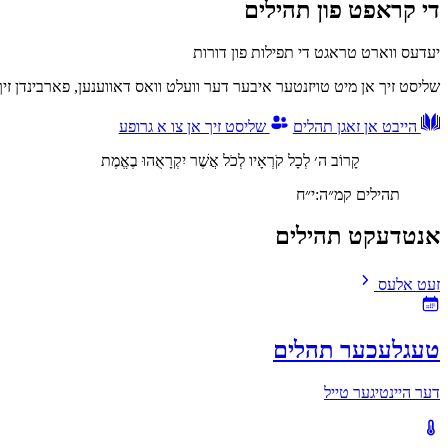
די קראפט פון תהילים
יעדעס ווארט טראגט די תפילות פון דורות
שליסט זיך אן מיט טויזנטער איבער דער וועלט וואס דאווענען, פארבינדן זי
הייבט אן זאגן תהלים
שליסט זיך אן צו א גרופע
קָרוֹב ה׳ לְכָל קֹרְאָיו לְכֹל אֲשֶׁר יִקְרָאֻהוּ בֶאֱמֶת
תהילים קמ״ה:י״ח
אנטדעקט תהילים
זעט אלעס
טעגלעכער תהלים
דער היינטיגער טייל