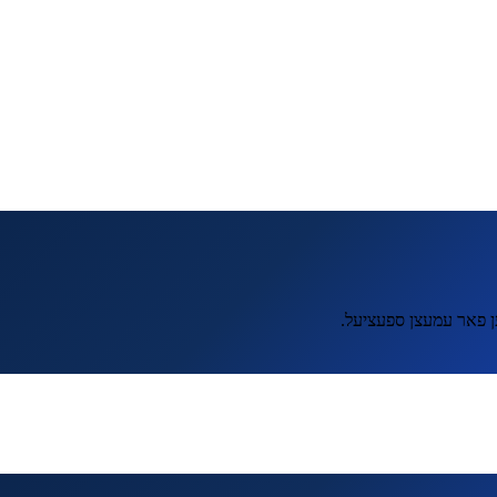
ען פאר עמעצן ספעציעל.