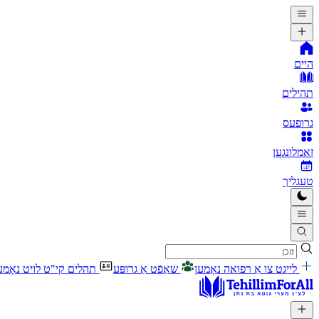
היים
תהילים
גרופעס
זאמלונגען
טעגליך
לייגט צו אַ רפואה נאָמען
שאַפֿט אַ גרופּע
תהלים קי"ט לויט נאָמע