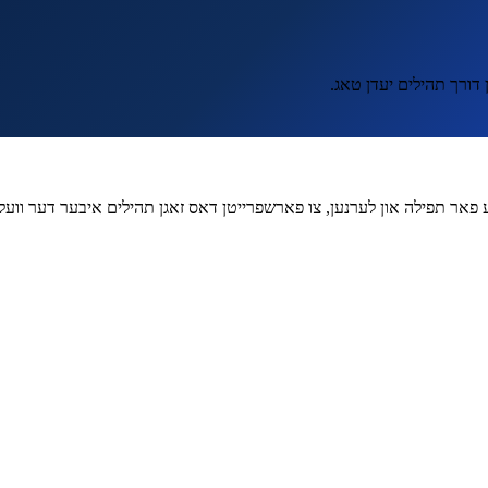
דורך תהילים יעדן טאג.
פאר תפילה און לערנען, צו פארשפרייטן דאס זאגן תהילים איבער דער וועל