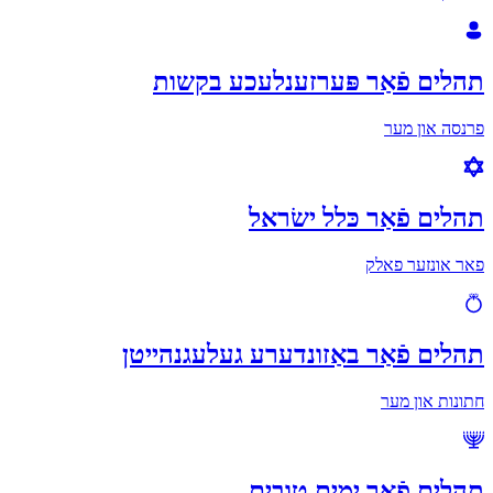
תהלים פֿאַר פּערזענלעכע בקשות
פרנסה און מער
תהלים פֿאַר כּלל ישׂראל
פאר אונזער פאלק
תהלים פֿאַר באַזונדערע געלעגנהייטן
חתונות און מער
תהלים פֿאַר ימים טובים