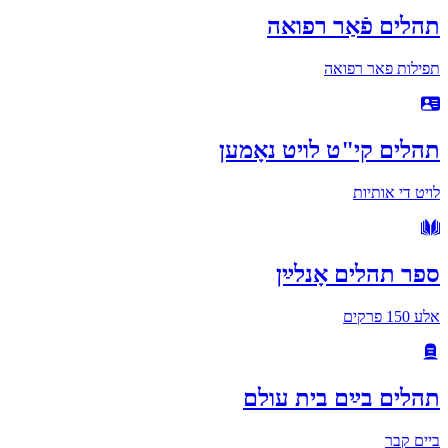
תהלים פֿאַר רפואה
תפילות פאר רפואה
תהלים קי"ט לויט נאָמען
לויט די אותיות
ספר תהלים אָנלײַן
אלע 150 פרקים
תהלים בײַם בית עולם
ביים קבר