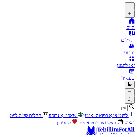
היים
תהילים
גרופעס
זאמלונגען
טעגליך
לייגט צו אַ רפואה נאָמען
שאַפֿט אַ גרופּע
תהלים קי"ט לויט
נאָמען
באַשפּאָנסירט אַ טאָג
שפּענדן