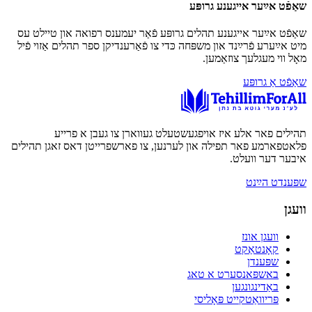
שאַפֿט אײַער אייגענע גרופּע
שאַפֿט אײַער אייגענע תהלים גרופּע פֿאַר יעמענס רפואה און טיילט עס
מיט אײַערע פֿרײַנד און משפּחה כּדי צו פֿאַרענדיקן ספר תהלים אַזוי פֿיל
מאָל ווי מעגלעך צוזאַמען.
שאַפֿט אַ גרופּע
תהילים פאר אלע איז אויפגעשטעלט געווארן צו געבן א פרייע
פלאטפארמע פאר תפילה און לערנען, צו פארשפרייטן דאס זאגן תהילים
איבער דער וועלט.
שפּענדט הײַנט
וועגן
וועגן אונז
קאָנטאַקט
שפּענדן
באשפּאנסערט א טאג
באַדינגונגען
פּריוואַטקייט פּאָליסי