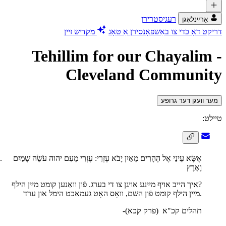
רעגיסטרירן
אַרײַנלאָגן
דריקט דאָ כּדי צו באַשפּאָנסירן אַ טאָג
מקדיש זיין
Tehillim for our Chayalim -
Cleveland Community
מער וועגן דער גרופּע
טיילט:
אֶשָּׂא עֵינַי אֶל הֶהָרִים מֵאַיִן יָבֹא עֶזְרִי: עֶזְרִי מֵעִם יהוה עֹשֵׂה שָׁמַיִם
וָאָרֶץ
איך הייב אויף מײַנע אויגן צו די בערג. פֿון וואַנען קומט מײַן הילף?
מײַן הילף קומט פֿון השם, וואָס האָט געמאַכט הימל און ערד.
-תהלים קכ"א
(פרק קכא)