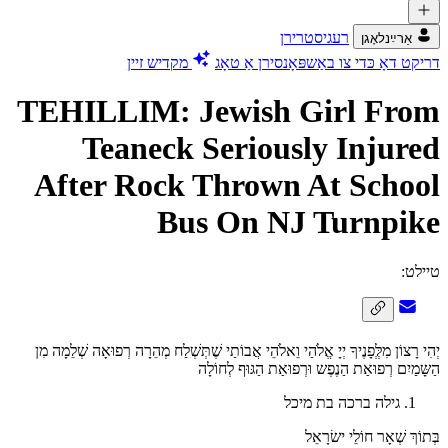
רעגיסטרירן
אַרײַנלאָגן
דריקט דאָ כּדי צו באַשפּאָנסירן אַ טאָג
מקדיש זיין
TEHILLIM: Jewish Girl From
Teaneck Seriously Injured
After Rock Thrown At School
Bus On NJ Turnpike
טיילט:
יְהִי רָצוֹן מִלְְּפָנֶיךָ יְיָ אֱלֹהַי וֵאלֹהֵי אֲבוֹתַי שֶׁתְּשְׁלַח מְהֵרָה רְפוּאָה שְׁלֵמָה מִן
הַשָּמַיִם רְפוּאַת הַנֶפֶש וּרְפוּאַת הַגּוּף לְחוֹלָה
גילה ברכה בת מיכל
בְּתוֹךְ שְׁאָר חוֹלֵי ישׂרָאֵל