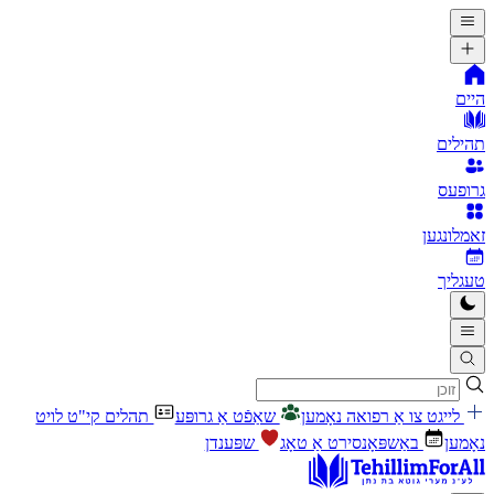
היים
תהילים
גרופעס
זאמלונגען
טעגליך
לייגט צו אַ רפואה נאָמען
שאַפֿט אַ גרופּע
תהלים קי"ט לויט
נאָמען
באַשפּאָנסירט אַ טאָג
שפּענדן