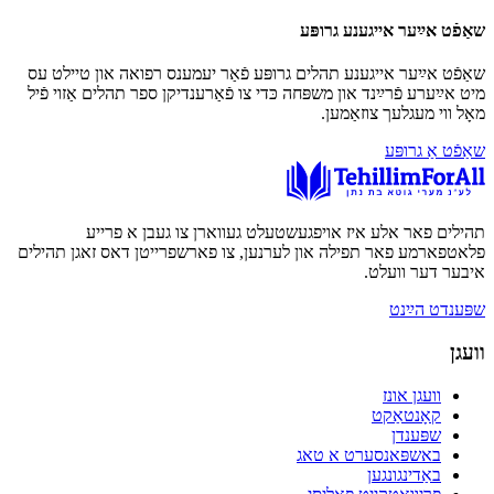
שאַפֿט אײַער אייגענע גרופּע
שאַפֿט אײַער אייגענע תהלים גרופּע פֿאַר יעמענס רפואה און טיילט עס
מיט אײַערע פֿרײַנד און משפּחה כּדי צו פֿאַרענדיקן ספר תהלים אַזוי פֿיל
מאָל ווי מעגלעך צוזאַמען.
שאַפֿט אַ גרופּע
תהילים פאר אלע איז אויפגעשטעלט געווארן צו געבן א פרייע
פלאטפארמע פאר תפילה און לערנען, צו פארשפרייטן דאס זאגן תהילים
איבער דער וועלט.
שפּענדט הײַנט
וועגן
וועגן אונז
קאָנטאַקט
שפּענדן
באשפּאנסערט א טאג
באַדינגונגען