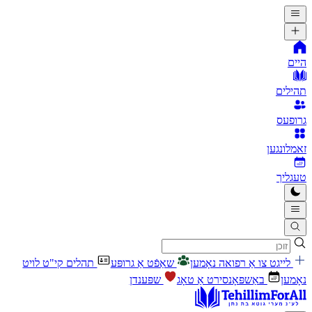
היים
תהילים
גרופעס
זאמלונגען
טעגליך
לייגט צו אַ רפואה נאָמען
שאַפֿט אַ גרופּע
תהלים קי"ט לויט
נאָמען
באַשפּאָנסירט אַ טאָג
שפּענדן