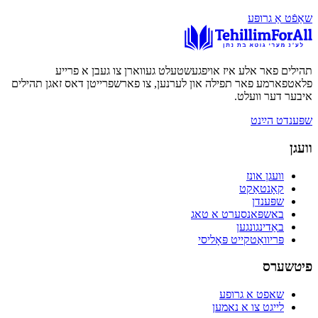
שאַפֿט אַ גרופּע
תהילים פאר אלע איז אויפגעשטעלט געווארן צו געבן א פרייע
פלאטפארמע פאר תפילה און לערנען, צו פארשפרייטן דאס זאגן תהילים
איבער דער וועלט.
שפּענדט הײַנט
וועגן
וועגן אונז
קאָנטאַקט
שפּענדן
באשפּאנסערט א טאג
באַדינגונגען
פּריוואַטקייט פּאָליסי
פיטשערס
שאפט א גרופע
לייגט צו א נאמען