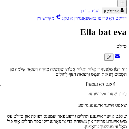
רעגיסטרירן
אַרײַנלאָגן
דריקט דאָ כּדי צו באַשפּאָנסירן אַ טאָג
מקדיש זיין
Ella bat eva
טיילט:
יְהִי רָצוֹן מִלְְּפָנֶיךָ יְיָ אֱלֹהַי וֵאלֹהֵי אֲבוֹתַי שֶׁתְּשְׁלַח מְהֵרָה רְפוּאָה שְׁלֵמָה מִן
הַשָּמַיִם רְפוּאַת הַנֶפֶש וּרְפוּאַת הַגּוּף לְחוֹלִים
[זאָגט דאָ נעמען]
בְּתוֹךְ שְׁאָר חוֹלֵי ישׂרָאֵל
שאַפֿט אײַער אייגענע גרופּע
שאַפֿט אײַער אייגענע תהלים גרופּע פֿאַר יעמענס רפואה און טיילט עס
מיט אײַערע פֿרײַנד און משפּחה כּדי צו פֿאַרענדיקן ספר תהלים אַזוי פֿיל
מאָל ווי מעגלעך צוזאַמען.