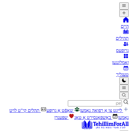
היים
תהילים
גרופעס
זאמלונגען
טעגליך
לייגט צו אַ רפואה נאָמען
שאַפֿט אַ גרופּע
תהלים קי"ט לויט
נאָמען
באַשפּאָנסירט אַ טאָג
שפּענדן