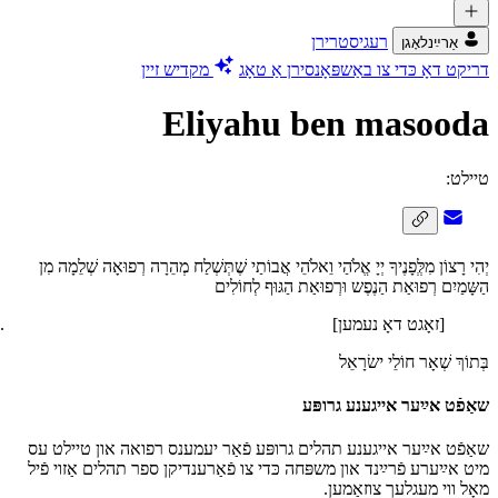
רעגיסטרירן
אַרײַנלאָגן
דריקט דאָ כּדי צו באַשפּאָנסירן אַ טאָג
מקדיש זיין
Eliyahu ben masooda
טיילט:
יְהִי רָצוֹן מִלְְּפָנֶיךָ יְיָ אֱלֹהַי וֵאלֹהֵי אֲבוֹתַי שֶׁתְּשְׁלַח מְהֵרָה רְפוּאָה שְׁלֵמָה מִן
הַשָּמַיִם רְפוּאַת הַנֶפֶש וּרְפוּאַת הַגּוּף לְחוֹלִים
[זאָגט דאָ נעמען]
בְּתוֹךְ שְׁאָר חוֹלֵי ישׂרָאֵל
שאַפֿט אײַער אייגענע גרופּע
שאַפֿט אײַער אייגענע תהלים גרופּע פֿאַר יעמענס רפואה און טיילט עס
מיט אײַערע פֿרײַנד און משפּחה כּדי צו פֿאַרענדיקן ספר תהלים אַזוי פֿיל
מאָל ווי מעגלעך צוזאַמען.