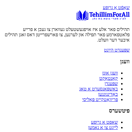
שאַפֿט אַ גרופּע
תהילים פאר אלע איז אויפגעשטעלט געווארן צו געבן א פרייע
פלאטפארמע פאר תפילה און לערנען, צו פארשפרייטן דאס זאגן תהילים
איבער דער וועלט.
שפּענדט הײַנט
וועגן
וועגן אונז
קאָנטאַקט
שפּענדן
באשפּאנסערט א טאג
באַדינגונגען
פּריוואַטקייט פּאָליסי
פיטשערס
שאפט א גרופע
לייגט צו א נאמען