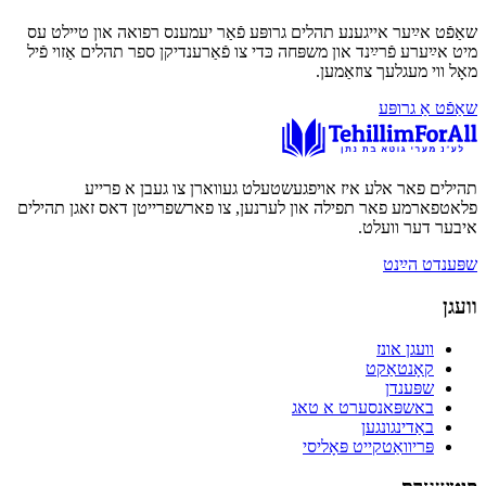
שאַפֿט אײַער אייגענע תהלים גרופּע פֿאַר יעמענס רפואה און טיילט עס
מיט אײַערע פֿרײַנד און משפּחה כּדי צו פֿאַרענדיקן ספר תהלים אַזוי פֿיל
מאָל ווי מעגלעך צוזאַמען.
שאַפֿט אַ גרופּע
תהילים פאר אלע איז אויפגעשטעלט געווארן צו געבן א פרייע
פלאטפארמע פאר תפילה און לערנען, צו פארשפרייטן דאס זאגן תהילים
איבער דער וועלט.
שפּענדט הײַנט
וועגן
וועגן אונז
קאָנטאַקט
שפּענדן
באשפּאנסערט א טאג
באַדינגונגען
פּריוואַטקייט פּאָליסי