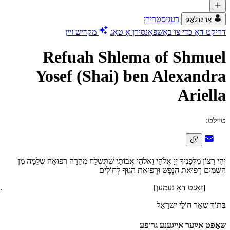
רעגיסטרירן
אַרײַנלאָגן
דריקט דאָ כּדי צו באַשפּאָנסירן אַ טאָג
מקדיש זיין
Refuah Shlema of Shmuel
Yosef (Shai) ben Alexandra
Ariella
טיילט:
יְהִי רָצוֹן מִלְְּפָנֶיךָ יְיָ אֱלֹהַי וֵאלֹהֵי אֲבוֹתַי שֶׁתְּשְׁלַח מְהֵרָה רְפוּאָה שְׁלֵמָה מִן
הַשָּמַיִם רְפוּאַת הַנֶפֶש וּרְפוּאַת הַגּוּף לְחוֹלִים
[זאָגט דאָ נעמען]
בְּתוֹךְ שְׁאָר חוֹלֵי ישׂרָאֵל
שאַפֿט אײַער אייגענע גרופּע