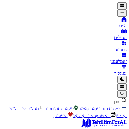
היים
תהילים
גרופעס
זאמלונגען
טעגליך
לייגט צו אַ רפואה נאָמען
שאַפֿט אַ גרופּע
תהלים קי"ט לויט
נאָמען
באַשפּאָנסירט אַ טאָג
שפּענדן