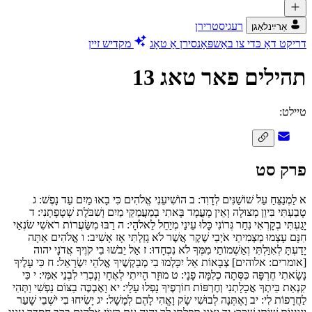
רעגיסטרירן
אַרײַנלאָגן
דריקט דאָ כּדי צו באַשפּאָנסירן אַ טאָג
מקדיש זיין
תהילים פאר טאג 13
טיילט:
פרק סט
א
לַמְנַצֵּחַ עַל שׁוֹשַׁנִּים לְדָוִד:
ב
הוֹשִׁיעֵנִי אֱלֹהִים כִּי בָאוּ מַיִם עַד נָפֶשׁ:
ג
טָבַעְתִּי בִּיוֵן מְצוּלָה וְאֵין מָעֳמָד בָּאתִי בְמַעֲמַקֵּי מַיִם וְשִׁבֹּלֶת שְׁטָפָתְנִי:
ד
יָגַעְתִּי בְקָרְאִי נִחַר גְּרוֹנִי כָּלוּ עֵינַי מְיַחֵל לֵאלֹהָי:
ה
רַבּוּ מִשַּׂעֲרוֹת רֹאשִׁי שֹׂנְאַי
חִנָּם עָצְמוּ מַצְמִיתַי אֹיְבַי שֶׁקֶר אֲשֶׁר לֹא גָזַלְתִּי אָז אָשִׁיב:
ו
אֱלֹהִים אַתָּה
יָדַעְתָּ לְאִוַּלְתִּי וְאַשְׁמוֹתַי מִמְּךָ לֹא נִכְחָדוּ:
ז
אַל יֵבֹשׁוּ בִי קֹוֶיךָ אֲדֹנָי יהוה
[אומרים: אלוהים] צְבָאוֹת אַל יִכָּלְמוּ בִי מְבַקְשֶׁיךָ אֱלֹהֵי יִשְׂרָאֵל:
ח
כִּי עָלֶיךָ
נָשָׂאתִי חֶרְפָּה כִּסְּתָה כְלִמָּה פָנָי:
ט
מוּזָר הָיִיתִי לְאֶחָי וְנָכְרִי לִבְנֵי אִמִּי:
י
כִּי
קִנְאַת בֵּיתְךָ אֲכָלָתְנִי וְחֶרְפּוֹת חוֹרְפֶיךָ נָפְלוּ עָלָי:
יא
וָאֶבְכֶּה בַצּוֹם נַפְשִׁי וַתְּהִי
לַחֲרָפוֹת לִי:
יב
וָאֶתְּנָה לְבוּשִׁי שָׂק וָאֱהִי לָהֶם לְמָשָׁל:
יג
יָשִׂיחוּ בִי יֹשְׁבֵי שָׁעַר