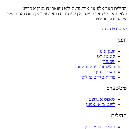
תהילים פאר אלע איז אויפגעשטעלט געווארן צו געבן א פרייע
פלאטפארמע פאר תפילה און לערנען, צו פארשפרייטן דאס זאגן תהילים
איבער דער וועלט.
שפּענדט הײַנט
וועגן
וועגן אונז
קאָנטאַקט
שפּענדן
באשפּאנסערט א טאג
באַדינגונגען
פּריוואַטקייט פּאָליסי
פיטשערס
שאפט א גרופע
לייגט צו א נאמען
תהילים
תהילים זאמלונגען