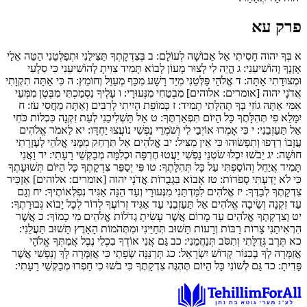
פרק עא
א
בְּךָ יהוה חָסִיתִי אַל אֵבוֹשָׁה לְעוֹלָם:
ב
בְּצִדְקָתְךָ תַּצִּילֵנִי וּתְפַלְּטֵנִי הַטֵּה אֵלַי
אָזְנְךָ וְהוֹשִׁיעֵנִי:
ג
הֱיֵה לִי לְצוּר מָעוֹן לָבוֹא תָּמִיד צִוִּיתָ לְהוֹשִׁיעֵנִי כִּי סַלְעִי
וּמְצוּדָתִי אָתָּה:
ד
אֱ‍לֹהַי פַּלְּטֵנִי מִיַּד רָשָׁע מִכַּף מְעַוֵּל וְחוֹמֵץ:
ה
כִּי אַתָּה תִקְוָתִי
אֲדֹנָי יהוה [אומרים: אלוהים] מִבְטַחִי מִנְּעוּרָי:
ו
עָלֶיךָ נִסְמַכְתִּי מִבֶּטֶן מִמְּעֵי
אִמִּי אַתָּה גוֹזִי בְּךָ תְהִלָּתִי תָמִיד:
ז
כְּמוֹפֵת הָיִיתִי לְרַבִּים וְאַתָּה מַחֲסִי עֹז:
ח
יִמָּלֵא פִי תְּהִלָּתֶךָ כָּל הַיּוֹם תִּפְאַרְתֶּךָ:
ט
אַל תַּשְׁלִיכֵנִי לְעֵת זִקְנָה כִּכְלוֹת כֹּחִי
אַל תַּעַזְבֵנִי:
י
כִּי אָמְרוּ אוֹיְבַי לִי וְשֹׁמְרֵי נַפְשִׁי נוֹעֲצוּ יַחְדָּו:
יא
לֵאמֹר אֱלֹהִים
עֲזָבוֹ רִדְפוּ וְתִפְשׂוּהוּ כִּי אֵין מַצִּיל:
יב
אֱלֹהִים אַל תִּרְחַק מִמֶּנִּי אֱלֹהַי לְעֶזְרָתִי
חוּשָׁה:
יג
יֵבֹשׁוּ יִכְלוּ שֹׂטְנֵי נַפְשִׁי יַעֲטוּ חֶרְפָּה וּכְלִמָּה מְבַקְשֵׁי רָעָתִי:
יד
וַאֲנִי
תָּמִיד אֲיַחֵל וְהוֹסַפְתִּי עַל כָּל תְּהִלָּתֶךָ:
טו
פִּי יְסַפֵּר צִדְקָתֶךָ כָּל הַיּוֹם תְּשׁוּעָתֶךָ
כִּי לֹא יָדַעְתִּי סְפֹרוֹת:
טז
אָבוֹא בִּגְבֻרוֹת אֲדֹנָי יהוה [אומרים: אלוהים] אַזְכִּיר
צִדְקָתְךָ לְבַדֶּךָ:
יז
אֱלֹהִים לִמַּדְתַּנִי מִנְּעוּרָי וְעַד הֵנָּה אַגִּיד נִפְלְאוֹתֶיךָ:
יח
וְגַם
עַד זִקְנָה וְשֵׂיבָה אֱלֹהִים אַל תַּעַזְבֵנִי עַד אַגִּיד זְרוֹעֲךָ לְדוֹר לְכָל יָבוֹא גְּבוּרָתֶךָ:
יט
וְצִדְקָתְךָ אֱלֹהִים עַד מָרוֹם אֲשֶׁר עָשִׂיתָ גְדֹלוֹת אֱלֹהִים מִי כָמוֹךָ:
כ
אֲשֶׁר
הִרְאִיתַנִי צָרוֹת רַבּוֹת וְרָעוֹת תָּשׁוּב תְּחַיֵּינִי וּמִתְּהֹמוֹת הָאָרֶץ תָּשׁוּב תַּעֲלֵנִי:
כא
תֶּרֶב גְּדֻלָּתִי וְתִסֹּב תְּנַחֲמֵנִי:
כב
גַּם אֲנִי אוֹדְךָ בִכְלִי נֶבֶל אֲמִתְּךָ אֱלֹהָי
אֲזַמְּרָה לְךָ בְכִנּוֹר קְדוֹשׁ יִשְׂרָאֵל:
כג
תְּרַנֵּנָּה שְׂפָתַי כִּי אֲזַמְּרָה לָּךְ וְנַפְשִׁי אֲשֶׁר
פָּדִיתָ:
כד
גַּם לְשׁוֹנִי כָּל הַיּוֹם תֶּהְגֶּה צִדְקָתֶךָ כִּי בֹשׁוּ כִי חָפְרוּ מְבַקְשֵׁי רָעָתִי: