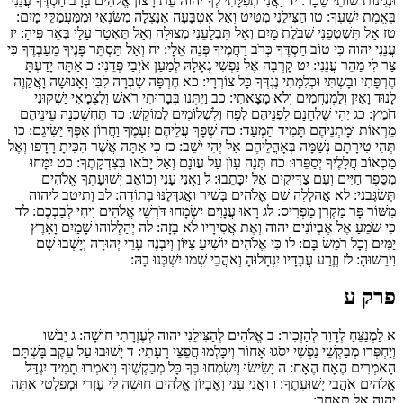
וּנְגִינוֹת שׁוֹתֵי שֵׁכָר:
יד
וַאֲנִי תְפִלָּתִי לְךָ יהוה עֵת רָצוֹן אֱלֹהִים בְּרָב חַסְדֶּךָ עֲנֵנִי
בֶּאֱמֶת יִשְׁעֶךָ:
טו
הַצִּילֵנִי מִטִּיט וְאַל אֶטְבָּעָה אִנָּצְלָה מִשֹּׂנְאַי וּמִמַּעֲמַקֵּי מָיִם:
טז
אַל תִּשְׁטְפֵנִי שִׁבֹּלֶת מַיִם וְאַל תִּבְלָעֵנִי מְצוּלָה וְאַל תֶּאְטַר עָלַי בְּאֵר פִּיהָ:
יז
עֲנֵנִי יהוה כִּי טוֹב חַסְדֶּךָ כְּרֹב רַחֲמֶיךָ פְּנֵה אֵלָי:
יח
וְאַל תַּסְתֵּר פָּנֶיךָ מֵעַבְדֶּךָ כִּי
צַר לִי מַהֵר עֲנֵנִי:
יט
קָרְבָה אֶל נַפְשִׁי גְאָלָהּ לְמַעַן אֹיְבַי פְּדֵנִי:
כ
אַתָּה יָדַעְתָּ
חֶרְפָּתִי וּבָשְׁתִּי וּכְלִמָּתִי נֶגְדְּךָ כָּל צוֹרְרָי:
כא
חֶרְפָּה שָׁבְרָה לִבִּי וָאָנוּשָׁה וָאֲקַוֶּה
לָנוּד וָאַיִן וְלַמְנַחֲמִים וְלֹא מָצָאתִי:
כב
וַיִּתְּנוּ בְּבָרוּתִי רֹאשׁ וְלִצְמָאִי יַשְׁקוּנִי
חֹמֶץ:
כג
יְהִי שֻׁלְחָנָם לִפְנֵיהֶם לְפָח וְלִשְׁלוֹמִים לְמוֹקֵשׁ:
כד
תֶּחְשַׁכְנָה עֵינֵיהֶם
מֵרְאוֹת וּמָתְנֵיהֶם תָּמִיד הַמְעַד:
כה
שְׁפָךְ עֲלֵיהֶם זַעְמֶךָ וַחֲרוֹן אַפְּךָ יַשִּׂיגֵם:
כו
תְּהִי טִירָתָם נְשַׁמָּה בְּאָהֳלֵיהֶם אַל יְהִי יֹשֵׁב:
כז
כִּי אַתָּה אֲשֶׁר הִכִּיתָ רָדָפוּ וְאֶל
מַכְאוֹב חֲלָלֶיךָ יְסַפֵּרוּ:
כח
תְּנָה עָוֺן עַל עֲוֺנָם וְאַל יָבֹאוּ בְּצִדְקָתֶךָ:
כט
יִמָּחוּ
מִסֵּפֶר חַיִּים וְעִם צַדִּיקִים אַל יִכָּתֵבוּ:
ל
וַאֲנִי עָנִי וְכוֹאֵב יְשׁוּעָתְךָ אֱלֹהִים
תְּשַׂגְּבֵנִי:
לא
אֲהַלְלָה שֵׁם אֱלֹהִים בְּשִׁיר וַאֲגַדְּלֶנּוּ בְתוֹדָה:
לב
וְתִיטַב לַיהוה
מִשּׁוֹר פָּר מַקְרִן מַפְרִיס:
לג
רָאוּ עֲנָוִים יִשְׂמָחוּ דֹּרְשֵׁי אֱלֹהִים וִיחִי לְבַבְכֶם:
לד
כִּי שֹׁמֵעַ אֶל אֶבְיוֹנִים יהוה וְאֶת אֲסִירָיו לֹא בָזָה:
לה
יְהַלְלוּהוּ שָׁמַיִם וָאָרֶץ
יַמִּים וְכָל רֹמֵשׂ בָּם:
לו
כִּי אֱלֹהִים יוֹשִׁיעַ צִיּוֹן וְיִבְנֶה עָרֵי יְהוּדָה וְיָשְׁבוּ שָׁם
וִירֵשׁוּהָ:
לז
וְזֶרַע עֲבָדָיו יִנְחָלוּהָ וְאֹהֲבֵי שְׁמוֹ יִשְׁכְּנוּ בָהּ:
פרק ע
א
לַמְנַצֵּחַ לְדָוִד לְהַזְכִּיר:
ב
אֱלֹהִים לְהַצִּילֵנִי יהוה לְעֶזְרָתִי חוּשָׁה:
ג
יֵבֹשׁוּ
וְיַחְפְּרוּ מְבַקְשֵׁי נַפְשִׁי יִסֹּגוּ אָחוֹר וְיִכָּלְמוּ חֲפֵצֵי רָעָתִי:
ד
יָשׁוּבוּ עַל עֵקֶב בָּשְׁתָּם
הָאֹמְרִים הֶאָח הֶאָח:
ה
יָשִׂישׂוּ וְיִשְׂמְחוּ בְּךָ כָּל מְבַקְשֶׁיךָ וְיֹאמְרוּ תָמִיד יִגְדַּל
אֱלֹהִים אֹהֲבֵי יְשׁוּעָתֶךָ:
ו
וַאֲנִי עָנִי וְאֶבְיוֹן אֱלֹהִים חוּשָׁה לִּי עֶזְרִי וּמְפַלְטִי אַתָּה
יהוה אַל תְּאַחַר: