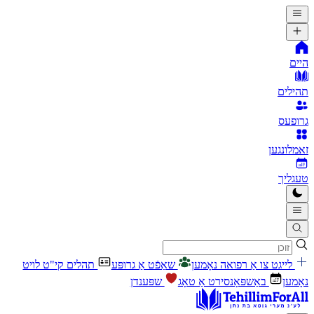
היים
תהילים
גרופעס
זאמלונגען
טעגליך
לייגט צו אַ רפואה נאָמען
שאַפֿט אַ גרופּע
תהלים קי"ט לויט
נאָמען
באַשפּאָנסירט אַ טאָג
שפּענדן