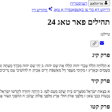
רעגיסטרירן
אַרײַנלאָגן
דריקט דאָ כּדי צו באַשפּאָנסירן אַ טאָג
מקדיש זיין
תהילים פאר טאג 24
טיילט:
פרק קיג
א
הַלְלוּיָהּ הַלְלוּ עַבְדֵי יהוה הַלְלוּ אֶת שֵׁם יהוה:
ב
יְהִי שֵׁם יהוה מְבֹרָךְ מֵעַתָּה וְ
בַּשָּׁמַיִם וּבָאָרֶץ:
ז
מְקִימִי מֵעָפָר דָּל מֵאַשְׁפֹּת יָרִים אֶבְיוֹן:
ח
לְהוֹשִׁיבִי עִם נְדִיבִים 
פרק קיד
א
בְּצֵאת יִשְׂרָאֵל מִמִּצְרָיִם בֵּית יַעֲקֹב מֵעַם לֹעֵז:
ב
הָיְתָה יְהוּדָה לְקָדְשׁוֹ יִשְׂרָאֵל
גְּבָעוֹת כִּבְנֵי צֹאן:
ז
מִלִּפְנֵי אָדוֹן חוּלִי אָרֶץ מִלִּפְנֵי אֱלוֹהַּ יַעֲקֹב:
ח
הַהֹפְכִי הַצּוּר אֲגַ
פרק קטו