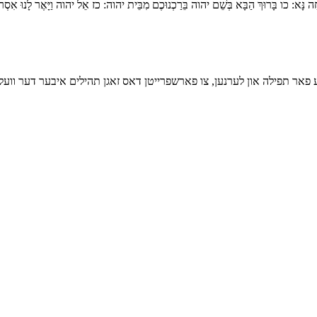
ָה נָּא:
כו
בָּרוּךְ הַבָּא בְּשֵׁם יהוה בֵּרַכְנוּכֶם מִבֵּית יהוה:
כז
אֵל יהוה וַיָּאֶר לָנוּ אִסְרוּ
פאר תפילה און לערנען, צו פארשפרייטן דאס זאגן תהילים איבער דער וועל