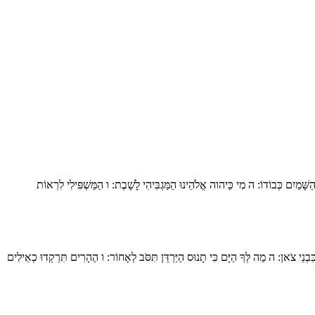
ָּׁמַיִם כְּבוֹדוֹ:
ה
מִי כַּיהוה אֱלֹהֵינוּ הַמַּגְבִּיהִי לָשָׁבֶת:
ו
הַמַּשְׁפִּילִי לִרְאוֹת
ִבְנֵי צֹאן:
ה
מַה לְּךָ הַיָּם כִּי תָנוּס הַיַּרְדֵּן תִּסֹּב לְאָחוֹר:
ו
הֶהָרִים תִּרְקְדוּ כְאֵילִים