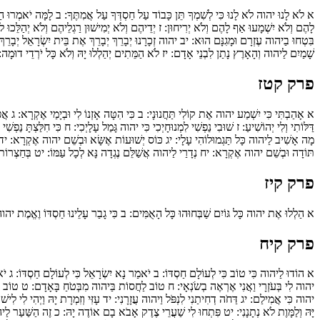
א
לֹא לָנוּ יהוה לֹא לָנוּ כִּי לְשִׁמְךָ תֵּן כָּבוֹד עַל חַסְדְּךָ עַל אֲמִתֶּךָ:
ב
לָמָּה יֹאמְרוּ הַ
לָהֶם וְלֹא יִשְׁמָעוּ אַף לָהֶם וְלֹא יְרִיחוּן:
ז
יְדֵיהֶם וְלֹא יְמִישׁוּן רַגְלֵיהֶם וְלֹא יְהַלֵּכוּ לֹא
בִּטְחוּ בַיהוה עֶזְרָם וּמָגִנָּם הוּא:
יב
יהוה זְכָרָנוּ יְבָרֵךְ יְבָרֵךְ אֶת בֵּית יִשְׂרָאֵל יְבָר
שָׁמַיִם לַיהוה וְהָאָרֶץ נָתַן לִבְנֵי אָדָם:
יז
לֹא הַמֵּתִים יְהַלְלוּ יָהּ וְלֹא כָּל יֹרְדֵי דוּמָה
פרק קטז
א
אָהַבְתִּי כִּי יִשְׁמַע יהוה אֶת קוֹלִי תַּחֲנוּנָי:
ב
כִּי הִטָּה אָזְנוֹ לִי וּבְיָמַי אֶקְרָא:
ג
אֲפָ
דַּלּוֹתִי וְלִי יְהוֹשִׁיעַ:
ז
שׁוּבִי נַפְשִׁי לִמְנוּחָיְכִי כִּי יהוה גָּמַל עָלָיְכִי:
ח
כִּי חִלַּצְתָּ נַפְשִׁ
מָה אָשִׁיב לַיהוה כָּל תַּגְמוּלוֹהִי עָלָי:
יג
כּוֹס יְשׁוּעוֹת אֶשָּׂא וּבְשֵׁם יהוה אֶקְרָא:
יד
תּוֹדָה וּבְשֵׁם יהוה אֶקְרָא:
יח
נְדָרַי לַיהוה אֲשַׁלֵּם נֶגְדָה נָּא לְכָל עַמּוֹ:
יט
בְּחַצְרוֹת 
פרק קיז
א
הַלְלוּ אֶת יהוה כָּל גּוֹיִם שַׁבְּחוּהוּ כָּל הָאֻמִּים:
ב
כִּי גָבַר עָלֵינוּ חַסְדּוֹ וֶאֱמֶת יהוה
פרק קיח
א
הוֹדוּ לַיהוה כִּי טוֹב כִּי לְעוֹלָם חַסְדּוֹ:
ב
יֹאמַר נָא יִשְׂרָאֵל כִּי לְעוֹלָם חַסְדּוֹ:
ג
יֹא
יהוה לִי בְּעֹזְרָי וַאֲנִי אֶרְאֶה בְשֹׂנְאָי:
ח
טוֹב לַחֲסוֹת בַּיהוה מִבְּטֹחַ בָּאָדָם:
ט
טוֹב לַ
יהוה כִּי אֲמִילַם:
יג
דַּחֹה דְחִיתַנִי לִנְפֹּל וַיהוה עֲזָרָנִי:
יד
עָזִּי וְזִמְרָת יָהּ וַיְהִי לִי לִיש
יָּהּ וְלַמָּוֶת לֹא נְתָנָנִי:
יט
פִּתְחוּ לִי שַׁעֲרֵי צֶדֶק אָבֹא בָם אוֹדֶה יָהּ:
כ
זֶה הַשַּׁעַר לַיה