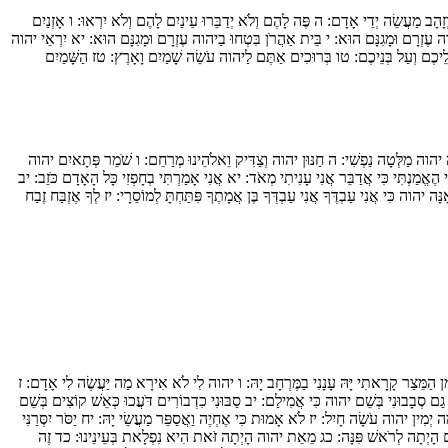
ְזָהָב מַעֲשֵׂה יְדֵי אָדָם:
ה
פֶּה לָהֶם וְלֹא יְדַבֵּרוּ עֵינַיִם לָהֶם וְלֹא יִרְאוּ:
ו
אָזְנַיִם
ה עֶזְרָם וּמָגִנָּם הוּא:
י
בֵּית אַהֲרֹן בִּטְחוּ בַיהוה עֶזְרָם וּמָגִנָּם הוּא:
יא
יִרְאֵי יהוה
יכֶם וְעַל בְּנֵיכֶם:
טו
בְּרוּכִים אַתֶּם לַיהוה עֹשֵׂה שָׁמַיִם וָאָרֶץ:
טז
הַשָּׁמַיִם
יהוה מַלְּטָה נַפְשִׁי:
ה
חַנּוּן יהוה וְצַדִּיק וֵאלֹהֵינוּ מְרַחֵם:
ו
שֹׁמֵר פְּתָאיִם יהוה
י
הֶאֱמַנְתִּי כִּי אֲדַבֵּר אֲנִי עָנִיתִי מְאֹד:
יא
אֲנִי אָמַרְתִּי בְחָפְזִי כָּל הָאָדָם כֹּזֵב:
יב
ָּה יהוה כִּי אֲנִי עַבְדֶּךָ אֲ‍נִי עַבְדְּךָ בֶּן אֲמָתֶךָ פִּתַּחְתָּ לְמוֹסֵרָי:
יז
לְךָ אֶזְבַּח זֶבַח
 הַמֵּצַר קָרָאתִי יָּהּ עָנָנִי בַמֶּרְחָב יָהּ:
ו
יהוה לִי לֹא אִירָא מַה יַּעֲשֶׂה לִי אָדָם:
ז
 גַם סְבָבוּנִי בְּשֵׁם יהוה כִּי אֲמִילַם:
יב
סַבּוּנִי כִדְבוֹרִים דֹּעֲכוּ כְּאֵשׁ קוֹצִים בְּשֵׁם
ה יְמִין יהוה עֹשָׂה חָיִל:
יז
לֹא אָמוּת כִּי אֶחְיֶה וַאֲסַפֵּר מַעֲשֵׂי יָהּ:
יח
יַסֹּר יִסְּרַנִּי
ם הָיְתָה לְרֹאשׁ פִּנָּה:
כג
מֵאֵת יהוה הָיְתָה זֹּאת הִיא נִפְלָאת בְּעֵינֵינוּ:
כד
זֶה