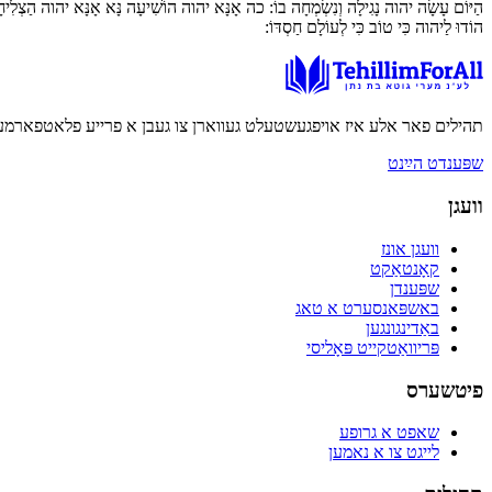
הַיּוֹם עָשָׂה יהוה נָגִילָה וְנִשְׂמְחָה בוֹ:
כה
אָנָּא יהוה הוֹשִׁיעָה נָּא אָנָּא יהוה הַצְלִיח
הוֹדוּ לַיהוה כִּי טוֹב כִּי לְעוֹלָם חַסְדּוֹ:
תהילים פאר אלע איז אויפגעשטעלט געווארן צו געבן א פרייע פלאטפארמע 
שפּענדט הײַנט
וועגן
וועגן אונז
קאָנטאַקט
שפּענדן
באשפּאנסערט א טאג
באַדינגונגען
פּריוואַטקייט פּאָליסי
פיטשערס
שאפט א גרופע
לייגט צו א נאמען