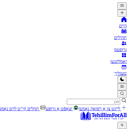
היים
תהילים
גרופעס
זאמלונגען
טעגליך
לייגט צו אַ רפואה נאָמען
שאַפֿט אַ גרופּע
תהלים קי"ט לויט נאָמע