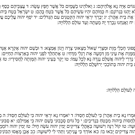
גּוֹיִם אַיֵּה נָא אֱלֹהֵיהֶם:
ג
וֵאלֹהֵינוּ בַשָּׁמָיִם כֹּל אֲשֶׁר חָפֵץ עָשָׂה:
ד
עֲ‍צַבֵּיהֶם כֶּסֶף ו
 יֶהְגּוּ בִּגְרוֹנָם:
ח
כְּמוֹהֶם יִהְיוּ עֹשֵׂיהֶם כֹּל אֲשֶׁר בֹּטֵחַ בָּהֶם:
ט
יִשְׂרָאֵל בְּטַח בַּיהו
ֵךְ אֶת בֵּית אַהֲרֹן:
יג
יְבָרֵךְ יִרְאֵי יהוה הַקְּטַנִּים עִם הַגְּדֹלִים:
יד
יֹסֵף יהוה עֲלֵיכֶם עֲלֵ
:
יח
וַאֲנַחְנוּ נְבָרֵךְ יָהּ מֵעַתָּה וְעַד עוֹלָם הַלְלוּיָהּ:
פוּנִי חֶבְלֵי מָוֶת וּמְצָרֵי שְׁאוֹל מְצָאוּנִי צָרָה וְיָגוֹן אֶמְצָא:
ד
וּבְשֵׁם יהוה אֶקְרָא אָנָּה 
י מִמָּוֶת אֶת עֵינִי מִן דִּמְעָה אֶת רַגְלִי מִדֶּחִי:
ט
אֶתְהַלֵּךְ לִפְנֵי יהוה בְּאַרְצוֹת הַחַיִּים:
נְדָרַי לַיהוה אֲשַׁלֵּם נֶגְדָה נָּא לְכָל עַמּוֹ:
טו
יָקָר בְּעֵינֵי יהוה הַמָּוְתָה לַחֲסִידָיו:
טז
אָנ
בֵּית יהוה בְּתוֹכֵכִי יְרוּשָׁלִָם הַלְלוּיָהּ:
 לְעוֹלָם הַלְלוּיָהּ:
מְרוּ נָא בֵית אַהֲרֹן כִּי לְעוֹלָם חַסְדּוֹ:
ד
יֹאמְרוּ נָא יִרְאֵי יהוה כִּי לְעוֹלָם חַסְדּוֹ:
ה
מִן
חֲסוֹת בַּיהוה מִבְּטֹחַ בִּנְדִיבִים:
י
כָּל גּוֹיִם סְבָבוּנִי בְּשֵׁם יהוה כִּי אֲמִילַם:
יא
סַבּוּנִי
ׁוּעָה:
טו
קוֹל רִנָּה וִישׁוּעָה בְּאָהֳלֵי צַדִּיקִים יְמִין יהוה עֹשָׂה חָיִל:
טז
יְמִין יהוה רוֹמֵמָ
וה צַדִּיקִים יָבֹאוּ בוֹ:
כא
אוֹדְךָ כִּי עֲנִיתָנִי וַתְּהִי לִי לִישׁוּעָה:
כב
אֶבֶן מָאֲסוּ הַבּוֹנִי