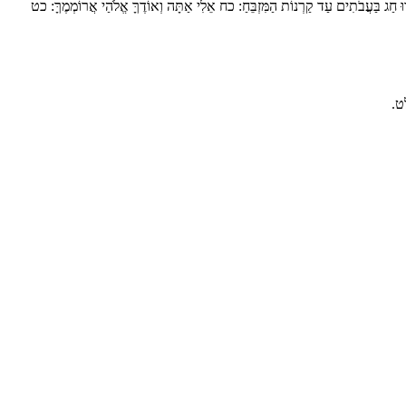
 חַג בַּעֲבֹתִים עַד קַרְנוֹת הַמִּזְבֵּחַ:
כח
אֵלִי אַתָּה וְאוֹדֶךָּ אֱלֹהַי אֲרוֹמְמֶךָּ:
כט
ט.