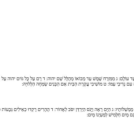
עַד עוֹלָם:
ג
מִמִּזְרַח שֶׁמֶשׁ עַד מְבוֹאוֹ מְהֻלָּל שֵׁם יהוה:
ד
רָם עַל כָּל גּוֹיִם יהוה עַל הַש
עִם נְדִיבֵי עַמּוֹ:
ט
מוֹשִׁיבִי עֲקֶרֶת הַבַּיִת אֵם הַבָּנִים שְׂמֵחָה הַלְלוּיָהּ:
 מַמְשְׁלוֹתָיו:
ג
הַיָּם רָאָה וַיָּנֹס הַיַּרְדֵּן יִסֹּב לְאָחוֹר:
ד
הֶהָרִים רָקְדוּ כְאֵילִים גְּבָעוֹת כּ
ם מָיִם חַלָּמִישׁ לְמַעְיְנוֹ מָיִם: