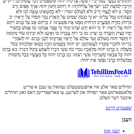
תִּתְחַדֵּשׁ כַּנֶּשֶׁר נְעוּרָיְכִי:
ו
עֹשֵׂה צְדָקוֹת יהוה וּמִשְׁפָּטִים לְכָל עֲשׁוּקִים:
ז
יוֹדִיעַ
דְּרָכָיו לְמֹשֶׁה לִבְנֵי יִשְׂרָאֵל עֲלִילוֹתָיו:
ח
רַחוּם וְחַנּוּן יהוה אֶרֶךְ אַפַּיִם וְרַב
חָסֶד:
ט
לֹא לָנֶצַח יָרִיב וְלֹא לְעוֹלָם יִטּוֹר:
י
לֹא כַחֲטָאֵינוּ עָשָׂה לָנוּ וְלֹא
כַעֲוֺנֹתֵינוּ גָּמַל עָלֵינוּ:
יא
כִּי כִגְבֹהַּ שָׁמַיִם עַל הָאָרֶץ גָּבַר חַסְדּוֹ עַל יְרֵאָיו:
יב
כִּרְחֹק מִזְרָח מִמַּעֲרָב הִרְחִיק מִמֶּנּוּ אֶת פְּשָׁעֵינוּ:
יג
כְּרַחֵם אָב עַל בָּנִים רִחַם
יהוה עַל יְרֵאָיו:
יד
כִּי הוּא יָדַע יִצְרֵנוּ זָכוּר כִּי עָפָר אֲנָחְנוּ:
טו
אֱנוֹשׁ כֶּחָצִיר
יָמָיו כְּצִיץ הַשָּׂדֶה כֵּן יָצִיץ:
טז
כִּי רוּחַ עָבְרָה בּוֹ וְאֵינֶנּוּ וְלֹא יַכִּירֶנּוּ עוֹד מְקוֹמוֹ:
יז
וְחֶסֶד יהוה מֵעוֹלָם וְעַד עוֹלָם עַל יְרֵאָיו וְצִדְקָתוֹ לִבְנֵי בָנִים:
יח
לְשֹׁמְרֵי
בְרִיתוֹ וּלְזֹכְרֵי פִקֻּדָיו לַעֲשׂוֹתָם:
יט
יהוה בַּשָּׁמַיִם הֵכִין כִּסְאוֹ וּמַלְכוּתוֹ בַּכֹּל
מָשָׁלָה:
כ
בָּרֲכוּ יהוה מַלְאָכָיו גִּבֹּרֵי כֹחַ עֹשֵׂי דְבָרוֹ לִשְׁמֹעַ בְּקוֹל דְּבָרוֹ:
כא
בָּרֲכוּ
יהוה כָּל צְבָאָיו מְשָׁרְתָיו עֹשֵׂי רְצוֹנוֹ:
כב
בָּרֲכוּ יהוה כָּל מַעֲשָׂיו בְּכָל מְקֹמוֹת
מֶמְשַׁלְתּוֹ בָּרֲכִי נַפְשִׁי אֶת יהוה:
תהילים פאר אלע איז אויפגעשטעלט געווארן צו געבן א פרייע
פלאטפארמע פאר תפילה און לערנען, צו פארשפרייטן דאס זאגן תהילים
איבער דער וועלט.
שפּענדט הײַנט
וועגן
וועגן אונז