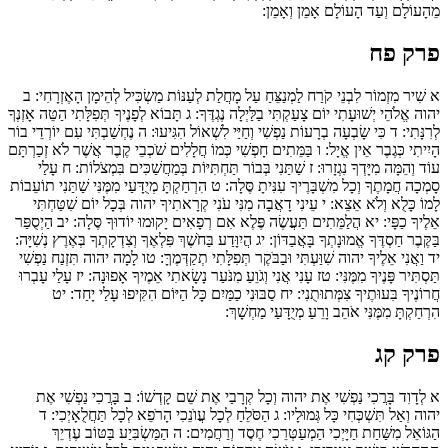
מֵהָעוֹלָם וְעַד הָעוֹלָם אָמֵן וְאָמֵן:
פרק פח
א
שִׁיר מִזְמוֹר לִבְנֵי קֹרַח לַמְנַצֵּחַ עַל מָחֲלַת לְעַנּוֹת מַשְׂכִּיל לְהֵימָן הָאֶזְרָחִי:
ב
יהוה אֱלֹהֵי יְשׁוּעָתִי יוֹם צָעַקְתִּי בַלַּיְלָה נֶגְדֶּךָ:
ג
תָּבוֹא לְפָנֶיךָ תְּפִלָּתִי הַטֵּה אָזְנְךָ
לְרִנָּתִי:
ד
כִּי שָׂבְעָה בְרָעוֹת נַפְשִׁי וְחַיַּי לִשְׁאוֹל הִגִּיעוּ:
ה
נֶחְשַׁבְתִּי עִם יוֹרְדֵי בוֹר
הָיִיתִי כְּגֶבֶר אֵין אֱיָל:
ו
בַּמֵּתִים חָפְשִׁי כְּמוֹ חֲלָלִים שֹׁכְבֵי קֶבֶר אֲשֶׁר לֹא זְכַרְתָּם
עוֹד וְהֵמָּה מִיָּדְךָ נִגְזָרוּ:
ז
שַׁתַּנִי בְּבוֹר תַּחְתִּיּוֹת בְּמַחֲשַׁכִּים בִּמְצֹלוֹת:
ח
עָלַי
סָמְכָה חֲמָתֶךָ וְכָל מִשְׁבָּרֶיךָ עִנִּיתָ סֶּלָה:
ט
הִרְחַקְתָּ מְיֻדָּעַי מִמֶּנִּי שַׁתַּנִי תוֹעֵבוֹת
לָמוֹ כָּלֻא וְלֹא אֵצֵא:
י
עֵינִי דָאֲבָה מִנִּי עֹנִי קְרָאתִיךָ יהוה בְּכָל יוֹם שִׁטַּחְתִּי
אֵלֶיךָ כַפָּי:
יא
הֲלַמֵּתִים תַּעֲשֶׂה פֶּלֶא אִם רְפָאִים יָקוּמוּ יוֹדוּךָ סֶּלָה:
יב
הַיְסֻפַּר
בַּקֶּבֶר חַסְדֶּךָ אֱמוּנָתְךָ בָּאֲבַדּוֹן:
יג
הֲיִוָּדַע בַּחֹשֶׁךְ פִּלְאֶךָ וְצִדְקָתְךָ בְּאֶרֶץ נְשִׁיָּה:
יד
וַאֲנִי אֵלֶיךָ יהוה שִׁוַּעְתִּי וּבַבֹּקֶר תְּפִלָּתִי תְקַדְּמֶךָּ:
טו
לָמָה יהוה תִּזְנַח נַפְשִׁי
תַּסְתִּיר פָּנֶיךָ מִמֶּנִּי:
טז
עָנִי אֲנִי וְגֹוֵעַ מִנֹּעַר נָשָׂאתִי אֵמֶיךָ אָפוּנָה:
יז
עָלַי עָבְרוּ
חֲרוֹנֶיךָ בִּעוּתֶיךָ צִמְּתוּתֻנִי:
יח
סַבּוּנִי כַמַּיִם כָּל הַיּוֹם הִקִּיפוּ עָלַי יָחַד:
יט
הִרְחַקְתָּ מִמֶּנִּי אֹהֵב וָרֵעַ מְיֻדָּעַי מַחְשָׁךְ:
פרק קג
א
לְדָוִד בָּרֲכִי נַפְשִׁי אֶת יהוה וְכָל קְרָבַי אֶת שֵׁם קָדְשׁוֹ:
ב
בָּרֲכִי נַפְשִׁי אֶת
יהוה וְאַל תִּשְׁכְּחִי כָּל גְּמוּלָיו:
ג
הַסֹּלֵחַ לְכָל עֲוֺנֵכִי הָרֹפֵא לְכָל תַּחֲלֻאָיְכִי:
ד
הַגּוֹאֵל מִשַּׁחַת חַיָּיְכִי הַמְעַטְּרֵכִי חֶסֶד וְרַחֲמִים:
ה
הַמַּשְׂבִּיַע בַּטּוֹב עֶדְיֵךְ