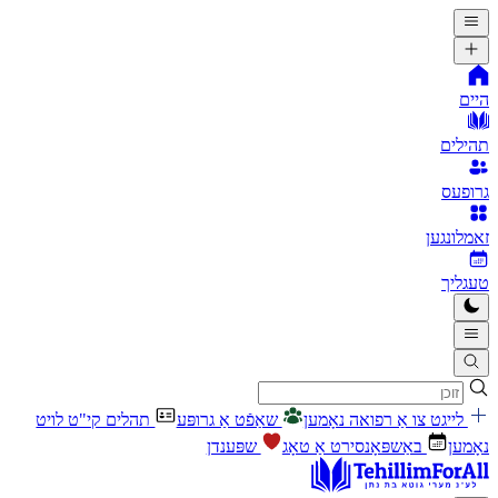
היים
תהילים
גרופעס
זאמלונגען
טעגליך
לייגט צו אַ רפואה נאָמען
שאַפֿט אַ גרופּע
תהלים קי"ט לויט
נאָמען
באַשפּאָנסירט אַ טאָג
שפּענדן