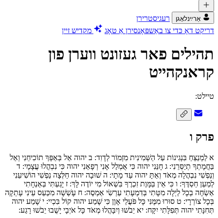
רעגיסטרירן
אַרײַנלאָגן
דריקט דאָ כּדי צו באַשפּאָנסירן אַ טאָג
מקדיש זיין
תהילים פאר געזונט ווערן פון
קראנקהייט
טיילט:
פרק ו
א
לַמְנַצֵּחַ בִּנְגִינוֹת עַל הַשְּׁמִינִית מִזְמוֹר לְדָוִד:
ב
יהוה אַל בְּאַפְּךָ תוֹכִיחֵנִי וְאַל
בַּחֲמָתְךָ תְיַסְּרֵנִי:
ג
חָנֵּנִי יהוה כִּי אֻמְלַל אָנִי רְפָאֵנִי יהוה כִּי נִבְהֲלוּ עֲצָמָי:
ד
וְנַפְשִׁי נִבְהֲלָה מְאֹד וְאַתָּ יהוה עַד מָתָי:
ה
שׁוּבָה יהוה חַלְּצָה נַפְשִׁי הוֹשִׁיעֵנִי
לְמַעַן חַסְדֶּךָ:
ו
כִּי אֵין בַּמָּוֶת זִכְרֶךָ בִּשְׁאוֹל מִי יוֹדֶה לָּךְ:
ז
יָגַעְתִּי בְּאַנְחָתִי
אַשְׂחֶה בְכָל לַיְלָה מִטָּתִי בְּדִמְעָתִי עַרְשִׂי אַמְסֶה:
ח
עָשְׁשָׁה מִכַּעַס עֵינִי עָתְקָה
בְּכָל צוֹרְרָי:
ט
סוּרוּ מִמֶּנִּי כָּל פֹּעֲלֵי אָוֶן כִּי שָׁמַע יהוה קוֹל בִּכְיִי:
י
שָׁמַע יהוה
תְּחִנָּתִי יהוה תְּפִלָּתִי יִקָּח:
יא
יֵבֹשׁוּ וְיִבָּהֲלוּ מְאֹד כָּל אֹיְבָי יָשֻׁבוּ יֵבֹשׁוּ רָגַע: