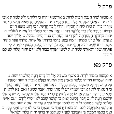
פרק ל
א
מִזְמוֹר שִׁיר חֲנֻכַּת הַבַּיִת לְדָוִד:
ב
אֲרוֹמִמְךָ יהוה כִּי דִלִּיתָנִי וְלֹא שִׂמַּחְתָּ אֹיְבַי
לִי:
ג
יהוה אֱלֹהָי שִׁוַּעְתִּי אֵלֶיךָ וַתִּרְפָּאֵנִי:
ד
יהוה הֶעֱלִיתָ מִן שְׁאוֹל נַפְשִׁי חִיִּיתַנִי
מִיָּרְדִי בוֹר:
ה
זַמְּרוּ לַיהוה חֲסִידָיו וְהוֹדוּ לְזֵכֶר קָדְשׁוֹ:
ו
כִּי רֶגַע בְּאַפּוֹ חַיִּים
בִּרְצוֹנוֹ בָּעֶרֶב יָלִין בֶּכִי וְלַבֹּקֶר רִנָּה:
ז
וַאֲנִי אָמַרְתִּי בְשַׁלְוִי בַּל אֶמּוֹט לְעוֹלָם:
ח
יהוה בִּרְצוֹנְךָ הֶעֱמַדְתָּה לְהַרְרִי עֹז הִסְתַּרְתָּ פָנֶיךָ הָיִיתִי נִבְהָל:
ט
אֵלֶיךָ יהוה
אֶקְרָא וְאֶל אֲדֹנָי אֶתְחַנָּן:
י
מַה בֶּצַע בְּדָמִי בְּרִדְתִּי אֶל שָׁחַת הֲיוֹדְךָ עָפָר הֲיַגִּיד
אֲמִתֶּךָ:
יא
שְׁמַע יהוה וְחָנֵּנִי יהוה הֱ‍יֵה עֹזֵר לִי:
יב
הָפַכְתָּ מִסְפְּדִי לְמָחוֹל לִי
פִּתַּחְתָּ שַׂקִּי וַתְּאַזְּרֵנִי שִׂמְחָה:
יג
לְמַעַן יְזַמֶּרְךָ כָבוֹד וְלֹא יִדֹּם יהוה אֱלֹהַי לְעוֹלָם
אוֹדֶךָּ:
פרק מא
א
לַמְנַצֵּחַ מִזְמוֹר לְדָוִד:
ב
אַשְׁרֵי מַשְׂכִּיל אֶל דָּל בְּיוֹם רָעָה יְמַלְּטֵהוּ יהוה:
ג
יהוה יִשְׁמְרֵהוּ וִיחַיֵּהוּ וְאֻשַּׁר בָּאָרֶץ וְאַל תִּתְּנֵהוּ בְּנֶפֶשׁ אֹיְבָיו:
ד
יהוה יִסְעָדֶנּוּ
עַל עֶרֶשׂ דְּוָי כָּל מִשְׁכָּבוֹ הָפַכְתָּ בְחָלְיוֹ:
ה
אֲ‍נִי אָמַרְתִּי יהוה חָנֵּנִי רְפָאָה נַפְשִׁי
כִּי חָטָאתִי לָךְ:
ו
אוֹיְבַי יֹאמְרוּ רַע לִי מָתַי יָמוּת וְאָבַד שְׁמוֹ:
ז
וְאִם בָּא לִרְאוֹת
שָׁוְא יְדַבֵּר לִבּוֹ יִקְבָּץ אָוֶן לוֹ יֵצֵא לַחוּץ יְדַבֵּר:
ח
יַחַד עָלַי יִתְלַחֲשׁוּ כָּל שֹׂנְאָי עָלַי
יַחְשְׁבוּ רָעָה לִי:
ט
דְּבַר בְּלִיַּעַל יָצוּק בּוֹ וַאֲשֶׁר שָׁכַב לֹא יוֹסִיף לָקוּם:
י
גַּם אִישׁ
שְׁלוֹמִי אֲשֶׁר בָּטַחְתִּי בוֹ אוֹכֵל לַחְמִי הִגְדִּיל עָלַי עָקֵב:
יא
וְאַתָּה יהוה חָנֵּנִי
וַהֲקִימֵנִי וַאֲשַׁלְּמָה לָהֶם:
יב
בְּזֹאת יָדַעְתִּי כִּי חָפַצְתָּ בִּי כִּי לֹא יָרִיעַ אֹיְבִי עָלָי:
יג
וַאֲנִי בְּתֻמִּי תָּמַכְתָּ בִּי וַתַּצִּיבֵנִי לְפָנֶיךָ לְעוֹלָם:
יד
בָּרוּךְ יהוה אֱלֹהֵי יִשְׂרָאֵל