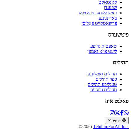
קאָנטאַקט
שפּענדן
באשפּאנסערט א טאג
באַדינגונגען
פּריוואַטקייט פּאָליסי
פיטשערס
שאפט א גרופע
לייגט צו א נאמען
תהילים
תהילים זאמלונגען
ספר תהילים
טעגליכע תהילים
תהילים גרופעס
פאלגט אונז
ייִדיש
©2026
TehillimForAll Inc.