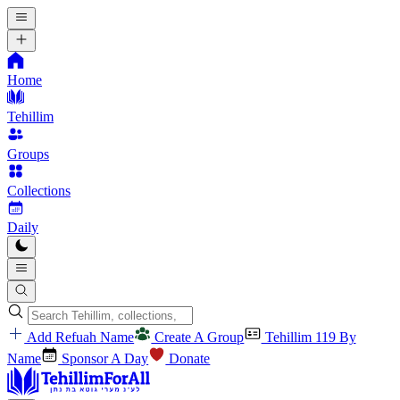
Home
Tehillim
Groups
Collections
Daily
Add Refuah Name
Create A Group
Tehillim 119 By
Name
Sponsor A Day
Donate