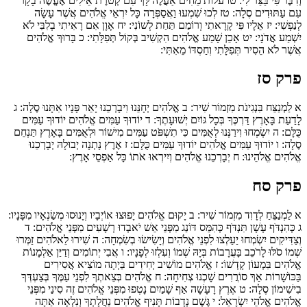
וְדִבֶּר פִּי בַּצַּר לִי:
טו
עֹלוֹת מֵחִים אַעֲלֶה לָּךְ עִם קְטֹרֶת אֵילִים אֶעֱשֶׂה בָקָר
עִם עַתּוּדִים סֶלָה:
טז
לְכוּ שִׁמְעוּ וַאֲסַפְּרָה כָּל יִרְאֵי אֱלֹהִים אֲשֶׁר עָשָׂה
לְנַפְשִׁי:
יז
אֵלָיו פִּי קָרָאתִי וְרוֹמַם תַּחַת לְשׁוֹנִי:
יח
אָוֶן אִם רָאִיתִי בְלִבִּי לֹא
יִשְׁמַע אֲדֹנָי:
יט
אָכֵן שָׁמַע אֱלֹהִים הִקְשִׁיב בְּקוֹל תְּפִלָּתִי:
כ
בָּרוּךְ אֱלֹהִים
אֲשֶׁר לֹא הֵסִיר תְּפִלָּתִי וְחַסְדּוֹ מֵאִתִּי:
פרק סז
א
לַמְנַצֵּח בִּנְגִינֹת מִזְמוֹר שִׁיר:
ב
אֱלֹהִים יְחָנֵּנוּ וִיבָרְכֵנוּ יָאֵר פָּנָיו אִתָּנוּ סֶלָה:
ג
לָדַעַת בָּאָרֶץ דַּרְכֶּךָ בְּכָל גּוֹיִם יְשׁוּעָתֶךָ:
ד
יוֹדוּךָ עַמִּים אֱלֹהִים יוֹדוּךָ עַמִּים
כֻּלָּם:
ה
יִשְׂמְחוּ וִירַנְּנוּ לְאֻמִּים כִּי תִשְׁפֹּט עַמִּים מִישׁוֹר וּלְאֻמִּים בָּאָרֶץ תַּנְחֵם
סֶלָה:
ו
יוֹדוּךָ עַמִּים אֱלֹהִים יוֹדוּךָ עַמִּים כֻּלָּם:
ז
אֶרֶץ נָתְנָה יְבוּלָהּ יְבָרְכֵנוּ
אֱלֹהִים אֱלֹהֵינוּ:
ח
יְבָרְכֵנוּ אֱלֹהִים וְיִירְאוּ אֹתוֹ כָּל אַפְסֵי אָרֶץ:
פרק סח
א
לַמְנַצֵּחַ לְדָוִד מִזְמוֹר שִׁיר:
ב
יָקוּם אֱלֹהִים יָפוּצוּ אוֹיְבָיו וְיָנוּסוּ מְשַׂנְאָיו מִפָּנָיו:
ג
כְּהִנְדֹּף עָשָׁן תִּנְדֹּף כְּהִמֵּס דּוֹנַג מִפְּנֵי אֵשׁ יֹאבְדוּ רְשָׁעִים מִפְּנֵי אֱלֹהִים:
ד
וְצַדִּיקִים יִשְׂמְחוּ יַעַלְצוּ לִפְנֵי אֱלֹהִים וְיָשִׂישׂוּ בְשִׂמְחָה:
ה
שִׁירוּ לֵאלֹהִים זַמְּרוּ
שְׁמוֹ סֹלּוּ לָרֹכֵב בָּעֲרָבוֹת בְּיָהּ שְׁמוֹ וְעִלְזוּ לְפָנָיו:
ו
אֲבִי יְתוֹמִים וְדַיַּן אַלְמָנוֹת
אֱלֹהִים בִּמְעוֹן קָדְשׁוֹ:
ז
אֱלֹהִים מוֹשִׁיב יְחִידִים בַּיְתָה מוֹצִיא אֲסִירִים
בַּכּוֹשָׁרוֹת אַךְ סוֹרֲרִים שָׁכְנוּ צְחִיחָה:
ח
אֱלֹהִים בְּצֵאתְךָ לִפְנֵי עַמֶּךָ בְּצַעְדְּךָ
בִישִׁימוֹן סֶלָה:
ט
אֶרֶץ רָעָשָׁה אַף שָׁמַיִם נָטְפוּ מִפְּנֵי אֱלֹהִים זֶה סִינַי מִפְּנֵי
אֱלֹהִים אֱלֹהֵי יִשְׂרָאֵל:
י
גֶּשֶׁם נְדָבוֹת תָּנִיף אֱלֹהִים נַחֲלָתְךָ וְנִלְאָה אַתָּה