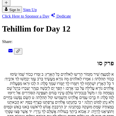
Sign Up
Sign In
Click Here to Sponsor a Day
Dedicate
Tehillim for Day 12
Share:
פרק סו
א
לַמְנַצֵּחַ שִׁיר מִזְמוֹר הָרִיעוּ לֵאלֹהִים כָּל הָאָרֶץ:
ב
זַמְּרוּ כְבוֹד שְׁמוֹ שִׂימוּ
כָבוֹד תְּהִלָּתוֹ:
ג
אִמְרוּ לֵאלֹהִים מַה נּוֹרָא מַעֲשֶׂיךָ בְּרֹב עֻזְּךָ יְכַחֲשׁוּ לְךָ אֹיְבֶיךָ:
ד
כָּל הָאָרֶץ יִשְׁתַּחֲווּ לְךָ וִיזַמְּרוּ לָךְ יְזַמְּרוּ שִׁמְךָ סֶלָה:
ה
לְכוּ וּרְאוּ מִפְעֲלוֹת
אֱלֹהִים נוֹרָא עֲלִילָה עַל בְּנֵי אָדָם:
ו
הָפַךְ יָם לְיַבָּשָׁה בַּנָּהָר יַעַבְרוּ בְרָגֶל שָׁם
נִשְׂמְחָה בּוֹ:
ז
מֹשֵׁל בִּגְבוּרָתוֹ עוֹלָם עֵינָיו בַּגּוֹיִם תִּצְפֶּינָה הַסּוֹרְרִים אַל יָרוּמוּ
לָמוֹ סֶלָה:
ח
בָּרְכוּ עַמִּים אֱלֹהֵינוּ וְהַשְׁמִיעוּ קוֹל תְּהִלָּתוֹ:
ט
הַשָּׂם נַפְשֵׁנוּ בַּחַיִּים
וְלֹא נָתַן לַמּוֹט רַגְלֵנוּ:
י
כִּי בְחַנְתָּנוּ אֱלֹהִים צְרַפְתָּנוּ כִּצְרָף כָּסֶף:
יא
הֲבֵאתָנוּ
בַמְּצוּדָה שַׂמְתָּ מוּעָקָה בְמָתְנֵינוּ:
יב
הִרְכַּבְתָּ אֱנוֹשׁ לְרֹאשֵׁנוּ בָּאנוּ בָאֵשׁ וּבַמַּיִם
וַתּוֹצִיאֵנוּ לָרְוָיָה:
יג
אָבוֹא בֵיתְךָ בְעוֹלוֹת אֲשַׁלֵּם לְךָ נְדָרָי:
יד
אֲשֶׁר פָּצוּ שְׂפָתָי