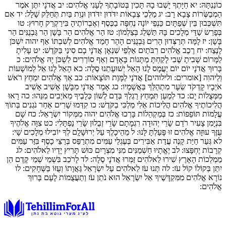
כוֹנַנְתָּהּ:
יא
חַיָּתְךָ יָשְׁבוּ בָהּ תָּכִין בְּטוֹבָתְךָ לֶעָנִי אֱלֹהִים:
יב
אֲדֹנָי יִתֶּן אֹמֶר
הַמְבַשְּׂרוֹת צָבָא רָב:
יג
מַלְכֵי צְבָאוֹת יִדֹּדוּן יִדֹּדוּן וּנְוַת בַּיִת תְּחַלֵּק שָׁלָל:
יד
אִם
תִּשְׁכְּבוּן בֵּין שְׁפַתָּיִם כַּנְפֵי יוֹנָה נֶחְפָּה בַכֶּסֶף וְאֶבְרוֹתֶיהָ בִּירַקְרַק חָרוּץ:
טו
בְּפָרֵשׂ שַׁדַּי מְלָכִים בָּהּ תַּשְׁלֵג בְּצַלְמוֹן:
טז
הַר אֱלֹהִים הַר בָּשָׁן הַר גַּבְנֻנִּים הַר
בָּשָׁן:
יז
לָמָּה תְּרַצְּדוּן הָרִים גַּבְנֻנִּים הָהָר חָמַד אֱלֹהִים לְשִׁבְתּוֹ אַף יהוה יִשְׁכֹּן
לָנֶצַח:
יח
רֶכֶב אֱלֹהִים רִבֹּתַיִם אַלְפֵי שִׁנְאָן אֲדֹנָי בָם סִינַי בַּקֹּדֶשׁ:
יט
עָלִיתָ
לַמָּרוֹם שָׁבִיתָ שֶּׁבִי לָקַחְתָּ מַתָּנוֹת בָּאָדָם וְאַף סוֹרְרִים לִשְׁכֹּן יָהּ אֱלֹהִים:
כ
בָּרוּךְ אֲדֹנָי יוֹם יוֹם יַעֲמָס לָנוּ הָאֵל יְשׁוּעָתֵנוּ סֶלָה:
כא
הָאֵל לָנוּ אֵל לְמוֹשָׁעוֹת
וְלֵיהוִה [אומרים: ולילוהים] אֲדֹנָי לַמָּוֶת תּוֹצָאוֹת:
כב
אַךְ אֱלֹהִים יִמְחַץ רֹאשׁ
אֹיְבָיו קָדְקֹד שֵׂעָר מִתְהַלֵּךְ בַּאֲשָׁמָיו:
כג
אָמַר אֲדֹנָי מִבָּשָׁן אָשִׁיב אָשִׁיב
מִמְּצֻלוֹת יָם:
כד
לְמַעַן תִּמְחַץ רַגְלְךָ בְּדָם לְשׁוֹן כְּלָבֶיךָ מֵאֹיְבִים מִנֵּהוּ:
כה
רָאוּ
הֲלִיכוֹתֶיךָ אֱלֹהִים הֲלִיכוֹת אֵלִי מַלְכִּי בַקֹּדֶשׁ:
כו
קִדְּמוּ שָׁרִים אַחַר נֹגְנִים בְּתוֹךְ
עֲלָמוֹת תּוֹפֵפוֹת:
כז
בְּמַקְהֵלוֹת בָּרְכוּ אֱלֹהִים יהוה מִמְּקוֹר יִשְׂרָאֵל:
כח
שָׁם
בִּנְיָמִן צָעִיר רֹדֵם שָׂרֵי יְהוּדָה רִגְמָתָם שָׂרֵי זְבֻלוּן שָׂרֵי נַפְתָּלִי:
כט
צִוָּה אֱלֹהֶיךָ
עֻזֶּךָ עוּזָּה אֱלֹהִים זוּ פָּעַלְתָּ לָּנוּ:
ל
מֵהֵיכָלֶךָ עַל יְרוּשָׁלִָם לְךָ יוֹבִילוּ מְלָכִים שָׁי:
לא
גְּעַר חַיַּת קָנֶה עֲדַת אַבִּירִים בְּעֶגְלֵי עַמִּים מִתְרַפֵּס בְּרַצֵּי כָסֶף בִּזַּר עַמִּים
קְרָבוֹת יֶחְפָּצוּ:
לב
יֶאֱתָיוּ חַשְׁמַנִּים מִנִּי מִצְרָיִם כּוּשׁ תָּרִיץ יָדָיו לֵאלֹהִים:
לג
מַמְלְכוֹת הָאָרֶץ שִׁירוּ לֵאלֹהִים זַמְּרוּ אֲדֹנָי סֶלָה:
לד
לָרֹכֵב בִּשְׁמֵי שְׁמֵי קֶדֶם הֵן
יִתֵּן בְּקוֹלוֹ קוֹל עֹז:
לה
תְּנוּ עֹז לֵאלֹהִים עַל יִשְׂרָאֵל גַּאֲוָתוֹ וְעֻזּוֹ בַּשְּׁחָקִים:
לו
נוֹרָא אֱלֹהִים מִמִּקְדָּשֶׁיךָ אֵל יִשְׂרָאֵל הוּא נֹתֵן עֹז וְתַעֲצֻמוֹת לָעָם בָּרוּךְ
אֱלֹהִים: