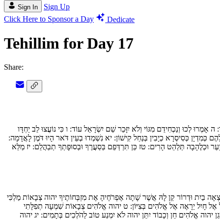
Sign Up
Sign In
Click Here to Sponsor a Day
Dedicate
Tehillim for Day 17
Share:
ָ:
ה
אָמְרוּ לְכוּ וְנַכְחִידֵם מִגּוֹי וְלֹא יִזָּכֵר שֵׁם יִשְׂרָאֵל עוֹד:
ו
כִּי נוֹעֲצוּ לֵב יַחְדָּו
ֶם כְּמִדְיָן כְּסִיסְרָא כְיָבִין בְּנַחַל קִישׁוֹן:
יא
נִשְׁמְדוּ בְעֵין דֹּאר הָיוּ דֹּמֶן לָאֲדָמָה:
ָעַר וּכְלֶהָבָה תְּלַהֵט הָרִים:
טז
כֵּן תִּרְדְּפֵם בְּסַעֲרֶךָ וּבְסוּפָתְךָ תְבַהֲלֵם:
יז
מַלֵּא
צְאָה בַיִת וּדְרוֹר קֵן לָהּ אֲשֶׁר שָׁתָה אֶפְרֹחֶיהָ אֶת מִזְבְּחוֹתֶיךָ יהוה צְבָאוֹת מַלְכִּי
ל אֶל חָיִל יֵרָאֶה אֶל אֱלֹהִים בְּצִיּוֹן:
ט
יהוה אֱלֹהִים צְבָאוֹת שִׁמְעָה תְפִלָּתִי
ָגֵן יהוה אֱלֹהִים חֵן וְכָבוֹד יִתֵּן יהוה לֹא יִמְנַע טוֹב לַהֹלְכִים בְּתָמִים:
יג
יהוה