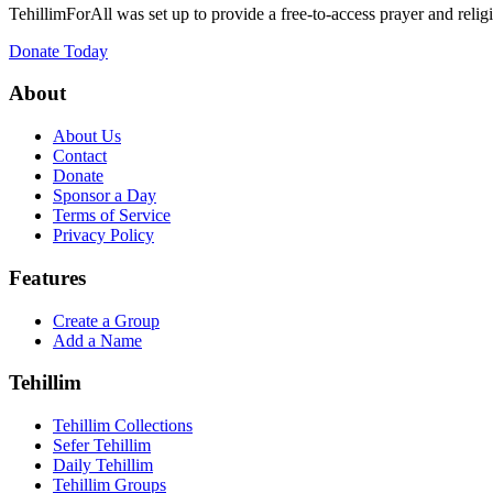
TehillimForAll was set up to provide a free-to-access prayer and religi
Donate Today
About
About Us
Contact
Donate
Sponsor a Day
Terms of Service
Privacy Policy
Features
Create a Group
Add a Name
Tehillim
Tehillim Collections
Sefer Tehillim
Daily Tehillim
Tehillim Groups