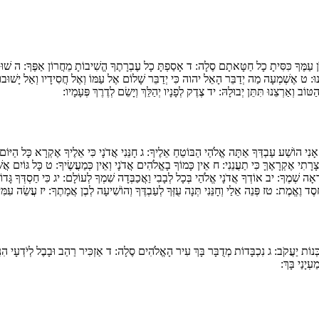
ן עַמֶּךָ כִּסִּיתָ כָל חַטָּאתָם סֶלָה:
ד
אָסַפְתָּ כָל עֶבְרָתֶךָ הֱשִׁיבוֹתָ מֵחֲרוֹן אַפֶּךָ:
ה
שׁוּבֵ
נוּ:
ט
אֶשְׁמְעָה מַה יְדַבֵּר הָאֵל יהוה כִּי יְדַבֵּר שָׁלוֹם אֶל עַמּוֹ וְאֶל חֲסִידָיו וְאַל יָשׁוּבו
טּוֹב וְאַרְצֵנוּ תִּתֵּן יְבוּלָהּ:
יד
צֶדֶק לְפָנָיו יְהַלֵּךְ וְיָשֵׂם לְדֶרֶךְ פְּעָמָיו:
אָנִי הוֹשַׁע עַבְדְּךָ אַתָּה אֱלֹהַי הַבּוֹטֵחַ אֵלֶיךָ:
ג
חָנֵּנִי אֲדֹנָי כִּי אֵלֶיךָ אֶקְרָא כָּל הַיּוֹ
ָרָתִי אֶקְרָאֶךָּ כִּי תַעֲנֵנִי:
ח
אֵין כָּמוֹךָ בָאֱלֹהִים אֲדֹנָי וְאֵין כְּמַעֲשֶׂיךָ:
ט
כָּל גּוֹיִם אֲשׁ
ִרְאָה שְׁמֶךָ:
יב
אוֹדְךָ אֲדֹנָי אֱלֹהַי בְּכָל לְבָבִי וַאֲכַבְּדָה שִׁמְךָ לְעוֹלָם:
יג
כִּי חַסְדְּךָ גָּדוֹ
 חֶסֶד וֶאֱמֶת:
טז
פְּנֵה אֵלַי וְחָנֵּנִי תְּנָה עֻזְּךָ לְעַבְדֶּךָ וְהוֹשִׁיעָה לְבֶן אֲמָתֶךָ:
יז
עֲשֵׂה עִמִּי א
ְּנוֹת יַעֲקֹב:
ג
נִכְבָּדוֹת מְדֻבָּר בָּךְ עִיר הָאֱלֹהִים סֶלָה:
ד
אַזְכִּיר רַהַב וּבָבֶל לְיֹדְעָי הִ
ְיָנַי בָּךְ: