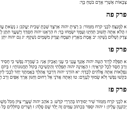
צְבָאוֹת אַשְׁרֵי אָדָם בֹּטֵחַ בָּךְ:
פרק פה
א
לַמְנַצֵּחַ לִבְנֵי קֹרַח מִזְמוֹר:
ב
רָצִיתָ יהוה אַרְצֶךָ שַׁבְתָּ שְׁבִית יַעֲקֹב:
ג
נָשָׂאתָ עֲוֺ
ז
הֲלֹא אַתָּה תָּשׁוּב תְּחַיֵּנוּ וְעַמְּךָ יִשְׂמְחוּ בָךְ:
ח
הַרְאֵנוּ יהוה חַסְדֶּךָ וְיֶשְׁעֲךָ תִּתֶּן לָ
צֶדֶק וְשָׁלוֹם נָשָׁקוּ:
יב
אֱמֶת מֵאֶרֶץ תִּצְמָח וְצֶדֶק מִשָּׁמַיִם נִשְׁקָף:
יג
גַּם יהוה יִתֵּן הַ
פרק פו
א
תְּפִלָּה לְדָוִד הַטֵּה יהוה אָזְנְךָ עֲנֵנִי כִּי עָנִי וְאֶבְיוֹן אָנִי:
ב
שָׁמְרָה נַפְשִׁי כִּי חָסִיד 
וְרַב חֶסֶד לְכָל קֹרְאֶיךָ:
ו
הַאֲזִינָה יהוה תְּפִלָּתִי וְהַקְשִׁיבָה בְּקוֹל תַּחֲנוּנוֹתָי:
ז
בְּיוֹם צ
נִפְלָאוֹת אַתָּה אֱלֹהִים לְבַדֶּךָ:
יא
הוֹרֵנִי יהוה דַּרְכֶּךָ אֲהַלֵּךְ בַּאֲמִתֶּךָ יַחֵד לְבָבִי לְי
בִּקְשׁוּ נַפְשִׁי וְלֹא שָׂמוּךָ לְנֶגְדָּם:
טו
וְאַתָּה אֲדֹנָי אֵל רַחוּם וְחַנּוּן אֶרֶךְ אַפַּיִם וְרַב
פרק פז
א
לִבְנֵי קֹרַח מִזְמוֹר שִׁיר יְסוּדָתוֹ בְּהַרְרֵי קֹדֶשׁ:
ב
אֹהֵב יהוה שַׁעֲרֵי צִיּוֹן מִכֹּל מִשְׁכ
יְכוֹנְנֶהָ עֶלְיוֹן:
ו
יהוה יִסְפֹּר בִּכְתוֹב עַמִּים זֶה יֻלַּד שָׁם סֶלָה:
ז
וְשָׁרִים כְּחֹלְלִים כָּל מַע