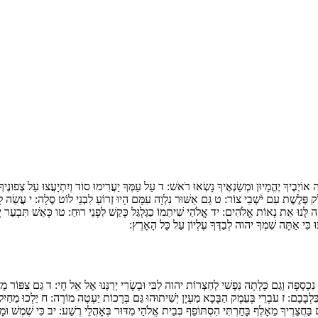
ה אוֹיְבֶיךָ יֶהֱמָיוּן וּמְשַׂנְאֶיךָ נָשְׂאוּ רֹאשׁ:
ד
עַל עַמְּךָ יַעֲרִימוּ סוֹד וְיִתְיָעֲצוּ עַל צְפוּנֶיך
ָלֵק פְּלֶשֶׁת עִם יֹשְׁבֵי צוֹר:
ט
גַּם אַשּׁוּר נִלְוָה עִמָּם הָיוּ זְרוֹעַ לִבְנֵי לוֹט סֶלָה:
י
עֲשֵׂה לָה
ָה לָּנוּ אֵת נְאוֹת אֱלֹהִים:
יד
אֱ‍לֹהַי שִׁיתֵמוֹ כַגַּלְגַּל כְּקַשׁ לִפְנֵי רוּחַ:
טו
כְּאֵשׁ תִּבְעַר י
וּ כִּי אַתָּה שִׁמְךָ יהוה לְבַדֶּךָ עֶלְיוֹן עַל כָּל הָאָרֶץ:
נִכְסְפָה וְגַם כָּלְתָה נַפְשִׁי לְחַצְרוֹת יהוה לִבִּי וּבְשָׂרִי יְרַנְּנוּ אֶל אֵל חָי:
ד
גַּם צִפּוֹר מָ
ִּלְבָבָם:
ז
עֹבְרֵי בְּעֵמֶק הַבָּכָא מַעְיָן יְשִׁיתוּהוּ גַּם בְּרָכוֹת יַעְטֶה מוֹרֶה:
ח
יֵלְכוּ מֵחַיִ
בַּחֲצֵרֶיךָ מֵאָלֶף בָּחַרְתִּי הִסְתּוֹפֵף בְּבֵית אֱלֹהַי מִדּוּר בְּאָהֳלֵי רֶשַׁע:
יב
כִּי שֶׁמֶשׁ וּמ