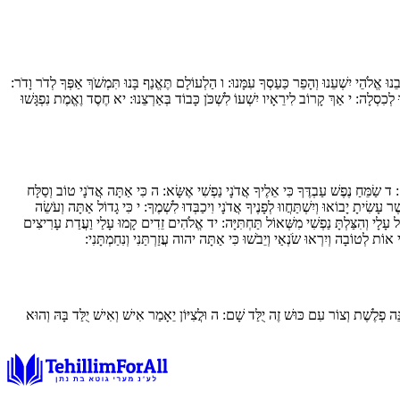
נוּ אֱלֹהֵי יִשְׁעֵנוּ וְהָפֵר כַּעַסְךָ עִמָּנוּ:
ו
הַלְעוֹלָם תֶּאֱנַף בָּנוּ תִּמְשֹׁךְ אַפְּךָ לְדֹר וָדֹר:
ּ לְכִסְלָה:
י
אַךְ קָרוֹב לִירֵאָיו יִשְׁעוֹ לִשְׁכֹּן כָּבוֹד בְּאַרְצֵנוּ:
יא
חֶסֶד וֶאֱמֶת נִפְגָּשׁוּ
ם:
ד
שַׂמֵּחַ נֶפֶשׁ עַבְדֶּךָ כִּי אֵלֶיךָ אֲדֹנָי נַפְשִׁי אֶשָּׂא:
ה
כִּי אַתָּה אֲדֹנָי טוֹב וְסַלָּח
ֶר עָשִׂיתָ יָבוֹאוּ וְיִשְׁתַּחֲווּ לְפָנֶיךָ אֲדֹנָי וִיכַבְּדוּ לִשְׁמֶךָ:
י
כִּי גָדוֹל אַתָּה וְעֹשֵׂה
ל עָלָי וְהִצַּלְתָּ נַפְשִׁי מִשְּׁאוֹל תַּחְתִּיָּה:
יד
אֱלֹהִים זֵדִים קָמוּ עָלַי וַעֲדַת עָרִיצִים
וֹת לְטוֹבָה וְיִרְאוּ שֹׂנְאַי וְיֵבֹשׁוּ כִּי אַתָּה יהוה עֲזַרְתַּנִי וְנִחַמְתָּנִי:
נֵּה פְלֶשֶׁת וְצוֹר עִם כּוּשׁ זֶה יֻלַּד שָׁם:
ה
וּלֲצִיּוֹן יֵאָמַר אִישׁ וְאִישׁ יֻלַּד בָּהּ וְהוּא