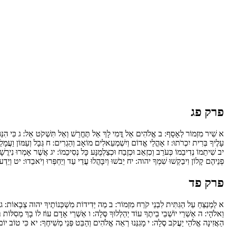
פרק פג
א
שִׁיר מִזְמוֹר לְאָסָף:
ב
אֱלֹהִים אַל דֳּמִי לָךְ אַל תֶּחֱרַשׁ וְאַל תִּשְׁקֹט אֵל:
ג
כִּי הִנֵּ
עָלֶיךָ בְּרִית יִכְרֹתוּ:
ז
אָהֳלֵי אֱדוֹם וְיִשְׁמְעֵאלִים מוֹאָב וְהַגְרִים:
ח
גְּבָל וְעַמּוֹן וַעֲמ
יב
שִׁיתֵמוֹ נְדִיבֵמוֹ כְּעֹרֵב וְכִזְאֵב וּכְזֶבַח וּכְצַלְמֻנָּע כָּל נְסִיכֵמוֹ:
יג
אֲשֶׁר אָמְרוּ נִירֲשׁ
פְנֵיהֶם קָלוֹן וִיבַקְשׁוּ שִׁמְךָ יהוה:
יח
יֵבֹשׁוּ וְיִבָּהֲלוּ עֲדֵי עַד וְיַחְפְּרוּ וְיֹאבֵדוּ:
יט
וְיֵדְע
פרק פד
א
לַמְנַצֵּחַ עַל הַגִּתִּית לִבְנֵי קֹרַח מִזְמוֹר:
ב
מַה יְּדִידוֹת מִשְׁכְּנוֹתֶיךָ יהוה צְבָאוֹת:
ג
וֵאלֹהָי:
ה
אַשְׁרֵי יוֹשְׁבֵי בֵיתֶךָ עוֹד יְהַלְלוּךָ סֶּלָה:
ו
אַשְׁרֵי אָדָם עוֹז לוֹ בָךְ מְסִלּוֹת ב
הַאֲזִינָה אֱלֹהֵי יַעֲקֹב סֶלָה:
י
מָגִנֵּנוּ רְאֵה אֱלֹהִים וְהַבֵּט פְּנֵי מְשִׁיחֶךָ:
יא
כִּי טוֹב יוֹם 