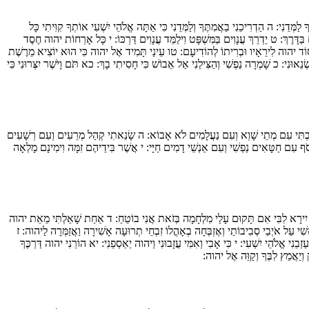
 לַמְּדֵנִי:
ה
הַדְרִיכֵנִי בַאֲמִתֶּךָ וְלַמְּדֵנִי כִּי אַתָּה אֱלֹהֵי יִשְׁעִי אוֹתְךָ קִוִּיתִי כָּל
ַּדָּרֶךְ:
ט
יַדְרֵךְ עֲנָוִים בַּמִּשְׁפָּט וִילַמֵּד עֲנָוִים דַּרְכּוֹ:
י
כָּל אָרְחוֹת יהוה חֶסֶד
ד יהוה לִירֵאָיו וּבְרִיתוֹ לְהוֹדִיעָם:
טו
עֵינַי תָּמִיד אֶל יהוה כִּי הוּא יוֹצִיא מֵרֶשֶׁת
ְנֵאוּנִי:
כ
שָׁמְרָה נַפְשִׁי וְהַצִּילֵנִי אַל אֵבוֹשׁ כִּי חָסִיתִי בָךְ:
כא
תֹּם וָיֹשֶׁר יִצְּרוּנִי כִּי
ְתִּי עִם מְתֵי שָׁוְא וְעִם נַעֲלָמִים לֹא אָבוֹא:
ה
שָׂנֵאתִי קְהַל מְרֵעִים וְעִם רְשָׁעִים
 עִם חַטָּאִים נַפְשִׁי וְעִם אַנְשֵׁי דָמִים חַיָּי:
י
אֲשֶׁר בִּידֵיהֶם זִמָּה וִימִינָם מָלְאָה
ִירָא לִבִּי אִם תָּקוּם עָלַי מִלְחָמָה בְּזֹאת אֲנִי בוֹטֵחַ:
ד
אַחַת שָׁאַלְתִּי מֵאֵת יהוה
ִי עַל אֹיְבַי סְבִיבוֹתַי וְאֶזְבְּחָה בְאָהֳלוֹ זִבְחֵי תְרוּעָה אָשִׁירָה וַאֲזַמְּרָה לַיהוה:
ז
ַזְבֵנִי אֱלֹהֵי יִשְׁעִי:
י
כִּי אָבִי וְאִמִּי עֲזָבוּנִי וַיהוה יַאַסְפֵנִי:
יא
הוֹרֵנִי יהוה דַּרְכֶּךָ
ְיַאֲמֵץ לִבֶּךָ וְקַוֵּה אֶל יהוה: