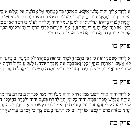
א
לְדָוִד אֵלֶיךָ יהוה נַפְשִׁי אֶשָּׂא:
ב
אֱ‍לֹהַי בְּךָ בָטַחְתִּי אַל אֵבוֹשָׁה אַל יַעַלְצוּ אֹיְבַי
הַיּוֹם:
ו
זְכֹר רַחֲמֶיךָ יהוה וַחֲסָדֶיךָ כִּי מֵעוֹלָם הֵמָּה:
ז
חַטֹּאות נְעוּרַי וּפְשָׁעַי אַל תִּז
וֶאֱמֶת לְנֹצְרֵי בְרִיתוֹ וְעֵדֹתָיו:
יא
לְמַעַן שִׁמְךָ יהוה וְסָלַחְתָּ לַעֲוֺנִי כִּי רַב הוּא:
יב
מִי 
רַגְלָי:
טז
פְּנֵה אֵלַי וְחָנֵּנִי כִּי יָחִיד וְעָנִי אָנִי:
יז
צָרוֹת לְבָבִי הִרְחִיבוּ מִמְּצוּקוֹתַי הוֹצִי
קִוִּיתִיךָ:
כב
פְּדֵה אֱלֹהִים אֶת יִשְׂרָאֵל מִכֹּל צָרוֹתָיו:
פרק כו
א
לְדָוִד שָׁפְטֵנִי יהוה כִּי אֲנִי בְּתֻמִּי הָלַכְתִּי וּבַיהוה בָּטַחְתִּי לֹא אֶמְעָד:
ב
בְּחָנֵנִי יה
לֹא אֵשֵׁב:
ו
אֶרְחַץ בְּנִקָּיוֹן כַּפָּי וַאֲסֹבְבָה אֶת מִזְבַּחֲךָ יהוה:
ז
לַשְׁמִעַ בְּקוֹל תּוֹדָה וּל
שֹּׁחַד:
יא
וַאֲנִי בְּתֻמִּי אֵלֵךְ פְּדֵנִי וְחָנֵּנִי:
יב
רַגְלִי עָמְדָה בְמִישׁוֹר בְּמַקְהֵלִים אֲבָרֵךְ
פרק כז
א
לְדָוִד יהוה אוֹרִי וְיִשְׁעִי מִמִּי אִירָא יהוה מָעוֹז חַיַּי מִמִּי אֶפְחָד:
ב
בִּקְרֹב עָלַי מְרֵע
אוֹתָהּ אֲבַקֵּשׁ שִׁבְתִּי בְּבֵית יהוה כָּל יְמֵי חַיַּי לַחֲזוֹת בְּנֹעַם יהוה וּלְבַקֵּר בְּהֵיכָלוֹ:
ה
שְׁמַע יהוה קוֹלִי אֶקְרָא וְחָנֵּנִי וַעֲנֵנִי:
ח
לְךָ אָמַר לִבִּי בַּקְּשׁוּ פָנָי אֶת פָּנֶיךָ יהוה אֲב
וּנְחֵנִי בְּאֹרַח מִישׁוֹר לְמַעַן שׁוֹרְרָי:
יב
אַל תִּתְּנֵנִי בְּנֶפֶשׁ צָרָי כִּי קָמוּ בִי עֵדֵי שֶׁקֶר 
פרק כח