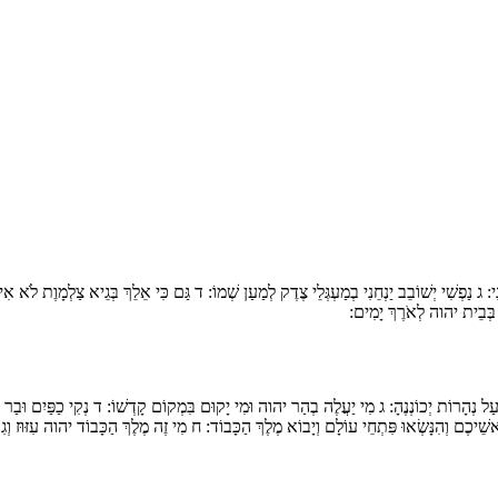
ִי:
ג
נַפְשִׁי יְשׁוֹבֵב יַנְחֵנִי בְמַעְגְּלֵי צֶדֶק לְמַעַן שְׁמוֹ:
ד
גַּם כִּי אֵלֵךְ בְּגֵיא צַלְמָוֶת לֹא אִיר
ִּי בְּבֵית יהוה לְאֹרֶךְ יָמִים:
ַל נְהָרוֹת יְכוֹנְנֶהָ:
ג
מִי יַעֲלֶה בְהַר יהוה וּמִי יָקוּם בִּמְקוֹם קָדְשׁוֹ:
ד
נְקִי כַפַּיִם וּבַר 
ֵיכֶם וְהִנָּשְׂאוּ פִּתְחֵי עוֹלָם וְיָבוֹא מֶלֶךְ הַכָּבוֹד:
ח
מִי זֶה מֶלֶךְ הַכָּבוֹד יהוה עִזּוּז וְג