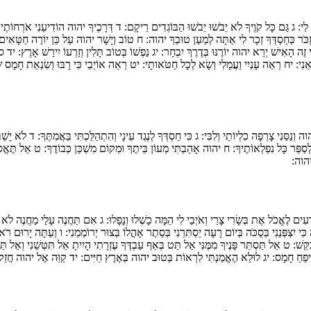
 לִי:
ג
גַּם כָּל קֹוֶיךָ לֹא יֵבֹשׁוּ יֵבֹשׁוּ הַבּוֹגְדִים רֵיקָם:
ד
דְּרָכֶיךָ יהוה הוֹדִיעֵנִי אֹרְחוֹתֶיךָ
ְכֹּר כְּחַסְדְּךָ זְכָר לִי אַתָּה לְמַעַן טוּבְךָ יהוה:
ח
טוֹב וְיָשָׁר יהוה עַל כֵּן יוֹרֶה חַטָּאִים ב
זֶה הָאִישׁ יְרֵא יהוה יוֹרֶנּוּ בְּדֶרֶךְ יִבְחָר:
יג
נַפְשׁוֹ בְּטוֹב תָּלִין וְזַרְעוֹ יִירַשׁ אָרֶץ:
יד
סוֹ
אֵנִי:
יח
רְאֵה עָנְיִי וַעֲמָלִי וְשָׂא לְכָל חַטֹּאותָי:
יט
רְאֵה אוֹיְבַי כִּי רָבּוּ וְשִׂנְאַת חָמָס שׂ
וה וְנַסֵּנִי צָרְפָה כִלְיוֹתַי וְלִבִּי:
ג
כִּי חַסְדְּךָ לְנֶגֶד עֵינָי וְהִתְהַלַּכְתִּי בַּאֲמִתֶּךָ:
ד
לֹא יָשַׁב
ְסַפֵּר כָּל נִפְלְאוֹתֶיךָ:
ח
יהוה אָהַבְתִּי מְעוֹן בֵּיתֶךָ וּמְקוֹם מִשְׁכַּן כְּבוֹדֶךָ:
ט
אַל תֶּאֱסֹף
 יהוה:
ִים לֶאֱכֹל אֶת בְּשָׂרִי צָרַי וְאֹיְבַי לִי הֵמָּה כָשְׁלוּ וְנָפָלוּ:
ג
אִם תַּחֲנֶה עָלַי מַחֲנֶה לֹא י
כִּי יִצְפְּנֵנִי בְּסֻכֹּה בְּיוֹם רָעָה יַסְתִּרֵנִי בְּסֵתֶר אָהֳלוֹ בְּצוּר יְרוֹמְמֵנִי:
ו
וְעַתָּה יָרוּם רֹאשׁ
ַקֵּשׁ:
ט
אַל תַּסְתֵּר פָּנֶיךָ מִמֶּנִּי אַל תַּט בְּאַף עַבְדֶּךָ עֶזְרָתִי הָיִיתָ אַל תִּטְּשֵׁנִי וְאַל תַּע
וִיפֵחַ חָמָס:
יג
לוּלֵא הֶאֱמַנְתִּי לִרְאוֹת בְּטוּב יהוה בְּאֶרֶץ חַיִּים:
יד
קַוֵּה אֶל יהוה חֲזַק ו