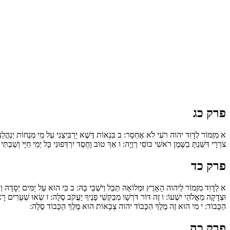
פרק כג
א
מִזְמוֹר לְדָוִד יהוה רֹעִי לֹא אֶחְסָר:
ב
בִּנְאוֹת דֶּשֶׁא יַרְבִּיצֵנִי עַל מֵי מְנֻחוֹת יְנַהֲלֵנ
צֹרְרָי דִּשַּׁנְתָּ בַשֶּׁמֶן רֹאשִׁי כּוֹסִי רְוָיָה:
ו
אַךְ טוֹב וָחֶסֶד יִרְדְּפוּנִי כָּל יְמֵי חַיָּי וְשַׁבְת
פרק כד
א
לְדָוִד מִזְמוֹר לַיהוה הָאָרֶץ וּמְלוֹאָהּ תֵּבֵל וְיֹשְׁבֵי בָהּ:
ב
כִּי הוּא עַל יַמִּים יְסָדָהּ וְע
וּצְדָקָה מֵאֱלֹהֵי יִשְׁעוֹ:
ו
זֶה דּוֹר דֹּרְשָׁו מְבַקְשֵׁי פָנֶיךָ יַעֲקֹב סֶלָה:
ז
שְׂאוּ שְׁעָרִים רָאשׁ
הַכָּבוֹד:
י
מִי הוּא זֶה מֶלֶךְ הַכָּבוֹד יהוה צְבָאוֹת הוּא מֶלֶךְ הַכָּבוֹד סֶלָה:
פרק כה