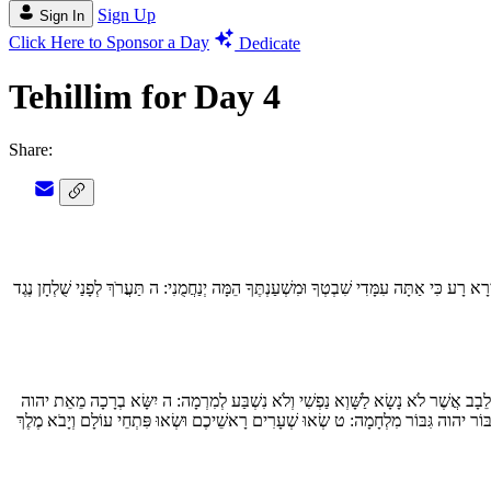
Sign Up
Sign In
Click Here to Sponsor a Day
Dedicate
Tehillim for Day 4
Share:
ָא רָע כִּי אַתָּה עִמָּדִי שִׁבְטְךָ וּמִשְׁעַנְתֶּךָ הֵמָּה יְנַחֲמֻנִי:
ה
תַּעֲרֹךְ לְפָנַי שֻׁלְחָן נֶגֶד
לֵבָב אֲשֶׁר לֹא נָשָׂא לַשָּׁוְא נַפְשִׁי וְלֹא נִשְׁבַּע לְמִרְמָה:
ה
יִשָּׂא בְרָכָה מֵאֵת יהוה
ִבּוֹר יהוה גִּבּוֹר מִלְחָמָה:
ט
שְׂאוּ שְׁעָרִים רָאשֵׁיכֶם וּשְׂאוּ פִּתְחֵי עוֹלָם וְיָבֹא מֶלֶךְ