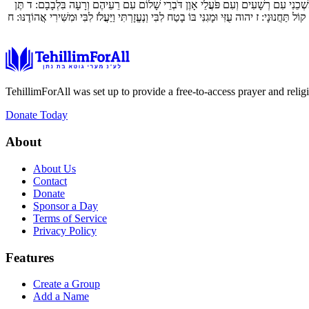
ְׁכֵנִי עִם רְשָׁעִים וְעִם פֹּעֲלֵי אָוֶן דֹּבְרֵי שָׁלוֹם עִם רֵעֵיהֶם וְרָעָה בִּלְבָבָם:
ד
תֶּן
קוֹל תַּחֲנוּנָי:
ז
יהוה עֻזִּי וּמָגִנִּי בּוֹ בָטַח לִבִּי וְנֶעֱזָרְתִּי וַיַּעֲלֹז לִבִּי וּמִשִּׁירִי אֲהוֹדֶנּוּ:
ח
TehillimForAll was set up to provide a free-to-access prayer and religi
Donate Today
About
About Us
Contact
Donate
Sponsor a Day
Terms of Service
Privacy Policy
Features
Create a Group
Add a Name