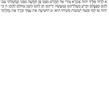
א
לְדָוִד אֵלֶיךָ יהוה אֶקְרָא צוּרִי אַל תֶּחֱרַשׁ מִמֶּנִּי פֶּן תֶּחֱשֶׁה מִמֶּנִּי וְנִמְשַׁלְתִּי עִם 
לָהֶם כְּפָעֳלָם וּכְרֹעַ מַעַלְלֵיהֶם כְּמַעֲשֵׂה יְדֵיהֶם תֵּן לָהֶם הָשֵׁב גְּמוּלָם לָהֶם:
ה
כִּי 
יהוה עֹז לָמוֹ וּמָעוֹז יְשׁוּעוֹת מְשִׁיחוֹ הוּא:
ט
הוֹשִׁיעָה אֶת עַמֶּךָ וּבָרֵךְ אֶת נַחֲלָתֶךָ ו