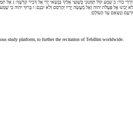
יוֹרְדֵי בוֹר:
ב
שְׁמַע קוֹל תַּחֲנוּנַי בְּשַׁוְּעִי אֵלֶיךָ בְּנָשְׂאִי יָדַי אֶל דְּבִיר קָדְשֶׁךָ:
ג
אַל תִּמְש
לֹא יָבִינוּ אֶל פְּעֻלֹּת יהוה וְאֶל מַעֲשֵׂה יָדָיו יֶהֶרְסֵם וְלֹא יִבְנֵם:
ו
בָּרוּךְ יהוה כִּי שָׁמַע 
ּרְעֵם וְנַשְּׂאֵם עַד הָעוֹלָם:
ous study platform, to further the recitation of Tehillim worldwide.