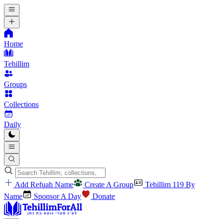
Home
Tehillim
Groups
Collections
Daily
Add Refuah Name
Create A Group
Tehillim 119 By
Name
Sponsor A Day
Donate