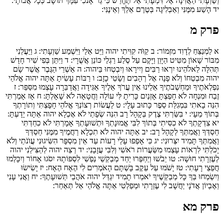
וְשַׁוְעָתִי הַאֲזִינָה אֶל דִּמְעָתִי אַל תֶּחֱרַשׁ כִּי גֵר אָנֹכִי עִמָּךְ תּוֹשָׁב כְּכָל אֲבוֹתָי:
יד
הָשַׁע מִמֶּנִּי וְאַבְלִיגָה בְּטֶרֶם אֵלֵךְ וְאֵינֶנִּי:
פרק מ
א
לַמְנַצֵּחַ לְדָוִד מִזְמוֹר:
ב
קַוֺּה קִוִּיתִי יהוה וַיֵּט אֵלַי וַיִּשְׁמַע שַׁוְעָתִי:
ג
וַיַּעֲלֵנִי
מִבּוֹר שָׁאוֹן מִטִּיט הַיָּוֵן וַיָּקֶם עַל סֶלַע רַגְלַי כּוֹנֵן אֲשֻׁרָי:
ד
וַיִּתֵּן בְּפִי שִׁיר חָדָשׁ
תְּהִלָּה לֵאלֹהֵינוּ יִרְאוּ רַבִּים וְיִירָאוּ וְיִבְטְחוּ בַּיהוה:
ה
אַשְׁרֵי הַגֶּבֶר אֲשֶׁר שָׂם
יהוה מִבְטַחוֹ וְלֹא פָנָה אֶל רְהָבִים וְשָׂטֵי כָזָב:
ו
רַבּוֹת עָשִׂיתָ אַתָּה יהוה אֱלֹהַי
נִפְלְאֹתֶיךָ וּמַחְשְׁבֹתֶיךָ אֵלֵינוּ אֵין עֲרֹךְ אֵלֶיךָ אַגִּידָה וַאֲדַבֵּרָה עָצְמוּ מִסַּפֵּר:
ז
זֶבַח וּמִנְחָה לֹא חָפַצְתָּ אָזְנַיִם כָּרִיתָ לִּי עוֹלָה וַחֲטָאָה לֹא שָׁאָלְתָּ:
ח
אָז אָמַרְתִּי
הִנֵּה בָאתִי בִּמְגִלַּת סֵפֶר כָּתוּב עָלָי:
ט
לַעֲשׂוֹת רְצוֹנְךָ אֱלֹהַי חָפָצְתִּי וְתוֹרָתְךָ
בְּתוֹךְ מֵעָי:
י
בִּשַּׂרְתִּי צֶדֶק בְּקָהָל רָב הִנֵּה שְׂפָתַי לֹא אֶכְלָא יהוה אַתָּה יָדָעְתָּ:
יא
צִדְקָתְךָ לֹא כִסִּיתִי בְּתוֹךְ לִבִּי אֱמוּנָתְךָ וּתְשׁוּעָתְךָ אָמָרְתִּי לֹא כִחַדְתִּי
חַסְדְּךָ וַאֲמִתְּךָ לְקָהָל רָב:
יב
אַתָּה יהוה לֹא תִכְלָא רַחֲמֶיךָ מִמֶּנִּי חַסְדְּךָ
וַאֲמִתְּךָ תָּמִיד יִצְּרוּנִי:
יג
כִּי אָפְפוּ עָלַי רָעוֹת עַד אֵין מִסְפָּר הִשִּׂיגוּנִי עֲוֺנֹתַי וְלֹא
יָכֹלְתִּי לִרְאוֹת עָצְמוּ מִשַּׂעֲרוֹת רֹאשִׁי וְלִבִּי עֲזָבָנִי:
יד
רְצֵה יהוה לְהַצִּילֵנִי יהוה
לְעֶזְרָתִי חוּשָׁה:
טו
יֵבֹשׁוּ וְיַחְפְּרוּ יַחַד מְבַקְשֵׁי נַפְשִׁי לִסְפּוֹתָהּ יִסֹּגוּ אָחוֹר וְיִכָּלְמוּ
חֲפֵצֵי רָעָתִי:
טז
יָשֹׁמּוּ עַל עֵקֶב בָּשְׁתָּם הָאֹמְרִים לִי הֶאָח הֶאָח:
יז
יָשִׂישׂוּ
וְיִשְׂמְחוּ בְּךָ כָּל מְבַקְשֶׁיךָ יֹאמְרוּ תָמִיד יִגְדַּל יהוה אֹהֲבֵי תְּשׁוּעָתֶךָ:
יח
וַאֲנִי עָנִי
וְאֶבְיוֹן אֲדֹנָי יַחֲשָׁב לִי עֶזְרָתִי וּמְפַלְטִי אַתָּה אֱלֹהַי אַל תְּאַחַר:
פרק מא