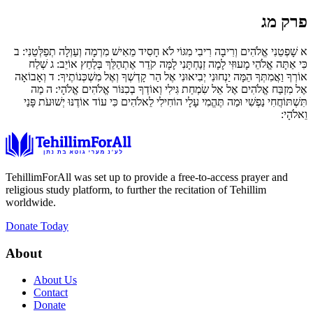
פרק מג
א
שָׁפְטֵנִי אֱלֹהִים וְרִיבָה רִיבִי מִגּוֹי לֹא חָסִיד מֵאִישׁ מִרְמָה וְעַוְלָה תְפַלְּטֵנִי:
ב
כִּי אַתָּה אֱלֹהֵי מָעוּזִּי לָמָה זְנַחְתָּנִי לָמָּה קֹדֵר אֶתְהַלֵּךְ בְּלַחַץ אוֹיֵב:
ג
שְׁלַח
אוֹרְךָ וַאֲמִתְּךָ הֵמָּה יַנְחוּנִי יְבִיאוּנִי אֶל הַר קָדְשְׁךָ וְאֶל מִשְׁכְּנוֹתֶיךָ:
ד
וְאָבוֹאָה
אֶל מִזְבַּח אֱלֹהִים אֶל אֵל שִׂמְחַת גִּילִי וְאוֹדְךָ בְכִנּוֹר אֱלֹהִים אֱלֹהָי:
ה
מַה
תִּשְׁתּוֹחֲחִי נַפְשִׁי וּמַה תֶּהֱמִי עָלָי הוֹחִילִי לֵאלֹהִים כִּי עוֹד אוֹדֶנּוּ יְשׁוּעֹת פָּנַי
וֵאלֹהָי:
TehillimForAll was set up to provide a free-to-access prayer and
religious study platform, to further the recitation of Tehillim
worldwide.
Donate Today
About
About Us
Contact
Donate