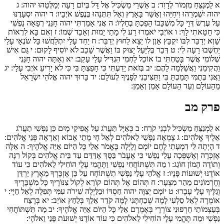
א
לַמְנַצֵּחַ מִזְמוֹר לְדָוִד:
ב
אַשְׁרֵי מַשְׂכִּיל אֶל דָּל בְּיוֹם רָעָה יְמַלְּטֵהוּ יהוה:
ג
יהוה יִשְׁמְרֵהוּ וִיחַיֵּהוּ וְאֻשַּׁר בָּאָרֶץ וְאַל תִּתְּנֵהוּ בְּנֶפֶשׁ אֹיְבָיו:
ד
יהוה יִסְעָדֶנּוּ
עַל עֶרֶשׂ דְּוָי כָּל מִשְׁכָּבוֹ הָפַכְתָּ בְחָלְיוֹ:
ה
אֲ‍נִי אָמַרְתִּי יהוה חָנֵּנִי רְפָאָה נַפְשִׁי
כִּי חָטָאתִי לָךְ:
ו
אוֹיְבַי יֹאמְרוּ רַע לִי מָתַי יָמוּת וְאָבַד שְׁמוֹ:
ז
וְאִם בָּא לִרְאוֹת
שָׁוְא יְדַבֵּר לִבּוֹ יִקְבָּץ אָוֶן לוֹ יֵצֵא לַחוּץ יְדַבֵּר:
ח
יַחַד עָלַי יִתְלַחֲשׁוּ כָּל שֹׂנְאָי עָלַי
יַחְשְׁבוּ רָעָה לִי:
ט
דְּבַר בְּלִיַּעַל יָצוּק בּוֹ וַאֲשֶׁר שָׁכַב לֹא יוֹסִיף לָקוּם:
י
גַּם אִישׁ
שְׁלוֹמִי אֲשֶׁר בָּטַחְתִּי בוֹ אוֹכֵל לַחְמִי הִגְדִּיל עָלַי עָקֵב:
יא
וְאַתָּה יהוה חָנֵּנִי
וַהֲקִימֵנִי וַאֲשַׁלְּמָה לָהֶם:
יב
בְּזֹאת יָדַעְתִּי כִּי חָפַצְתָּ בִּי כִּי לֹא יָרִיעַ אֹיְבִי עָלָי:
יג
וַאֲנִי בְּתֻמִּי תָּמַכְתָּ בִּי וַתַּצִּיבֵנִי לְפָנֶיךָ לְעוֹלָם:
יד
בָּרוּךְ יהוה אֱלֹהֵי יִשְׂרָאֵל
מֵהָעוֹלָם וְעַד הָעוֹלָם אָמֵן וְאָמֵן:
פרק מב
א
לַמְנַצֵּחַ מַשְׂכִּיל לִבְנֵי קֹרַח:
ב
כְּאַיָּל תַּעֲרֹג עַל אֲפִיקֵי מָיִם כֵּן נַפְשִׁי תַעֲרֹג
אֵלֶיךָ אֱלֹהִים:
ג
צָמְאָה נַפְשִׁי לֵאלֹהִים לְאֵל חָי מָתַי אָבוֹא וְאֵרָאֶה פְּנֵי אֱלֹהִים:
ד
הָיְתָה לִּי דִמְעָתִי לֶחֶם יוֹמָם וָלָיְלָה בֶּאֱמֹר אֵלַי כָּל הַיּוֹם אַיֵּה אֱלֹהֶיךָ:
ה
אֵלֶּה
אֶזְכְּרָה וְאֶשְׁפְּכָה עָלַי נַפְשִׁי כִּי אֶעֱבֹר בַּסָּךְ אֶדַּדֵּם עַד בֵּית אֱלֹהִים בְּקוֹל רִנָּה
וְתוֹדָה הָמוֹן חוֹגֵג:
ו
מַה תִּשְׁתּוֹחֲחִי נַפְשִׁי וַתֶּהֱמִי עָלָי הוֹחִילִי לֵאלֹהִים כִּי עוֹד
אוֹדֶנּוּ יְשׁוּעוֹת פָּנָיו:
ז
אֱ‍לֹהַי עָלַי נַפְשִׁי תִשְׁתּוֹחָח עַל כֵּן אֶזְכָּרְךָ מֵאֶרֶץ יַרְדֵּן
וְחֶרְמוֹנִים מֵהַר מִצְעָר:
ח
תְּהוֹם אֶל תְּהוֹם קוֹרֵא לְקוֹל צִנּוֹרֶיךָ כָּל מִשְׁבָּרֶיךָ
וְגַלֶּיךָ עָלַי עָבָרוּ:
ט
יוֹמָם יְצַוֶּה יהוה חַסְדּוֹ וּבַלַּיְלָה שִׁירֹה עִמִּי תְּפִלָּה לְאֵל חַיָּי:
י
אוֹמְרָה לְאֵל סַלְעִי לָמָה שְׁכַחְתָּנִי לָמָּה קֹדֵר אֵלֵךְ בְּלַחַץ אוֹיֵב:
יא
בְּרֶצַח
בְּעַצְמוֹתַי חֵרְפוּנִי צוֹרְרָי בְּאָמְרָם אֵלַי כָּל הַיּוֹם אַיֵּה אֱלֹהֶיךָ:
יב
מַה תִּשְׁתּוֹחֲחִי
נַפְשִׁי וּמַה תֶּהֱמִי עָלָי הוֹחִילִי לֵאלֹהִים כִּי עוֹד אוֹדֶנּוּ יְשׁוּעֹת פָּנַי וֵאלֹהָי: