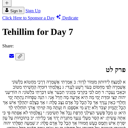
Sign Up
Sign In
Click Here to Sponsor a Day
Dedicate
Tehillim for Day 7
Share:
פרק לט
א
לַמְנַצֵּחַ לִידוּתוּן מִזְמוֹר לְדָוִד:
ב
אָמַרְתִּי אֶשְׁמְרָה דְרָכַי מֵחֲטוֹא בִלְשׁוֹנִי
אֶשְׁמְרָה לְפִי מַחְסוֹם בְּעֹד רָשָׁע לְנֶגְדִּי:
ג
נֶאֱלַמְתִּי דוּמִיָּה הֶחֱשֵׁיתִי מִטּוֹב
וּכְאֵבִי נֶעְכָּר:
ד
חַם לִבִּי בְּקִרְבִּי בַּהֲגִיגִי תִבְעַר אֵשׁ דִּבַּרְתִּי בִּלְשׁוֹנִי:
ה
הוֹדִיעֵנִי
יהוה קִצִּי וּמִדַּת יָמַי מַה הִיא אֵדְעָה מֶה חָדֵל אָנִי:
ו
הִנֵּה טְפָחוֹת נָתַתָּה יָמַי
וְחֶלְדִּי כְאַיִן נֶגְדֶּךָ אַךְ כָּל הֶבֶל כָּל אָדָם נִצָּב סֶלָה:
ז
אַךְ בְּצֶלֶם יִתְהַלֶּךְ אִישׁ אַךְ
הֶבֶל יֶהֱמָיוּן יִצְבֹּר וְלֹא יֵדַע מִי אֹסְפָם:
ח
וְעַתָּה מַה קִּוִּיתִי אֲדֹנָי תּוֹחַלְתִּי לְךָ
הִיא:
ט
מִכָּל פְּשָׁעַי הַצִּילֵנִי חֶרְפַּת נָבָל אַל תְּשִׂימֵנִי:
י
נֶאֱלַמְתִּי לֹא אֶפְתַּח פִּי כִּי
אַתָּה עָשִׂיתָ:
יא
הָסֵר מֵעָלַי נִגְעֶךָ מִתִּגְרַת יָדְךָ אֲנִי כָלִיתִי:
יב
בְּתוֹכָחוֹת עַל עָוֺן
יִסַּרְתָּ אִישׁ וַתֶּמֶס כָּעָשׁ חֲמוּדוֹ אַךְ הֶבֶל כָּל אָדָם סֶלָה:
יג
שִׁמְעָה תְפִלָּתִי יהוה