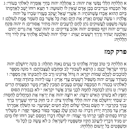
א
הַלְלוּיָהּ הַלְלִי נַפְשִׁי אֶת יהוה:
ב
אֲהַלְלָה יהוה בְּחַיָּי אֲזַמְּרָה לֵאלֹהַי בְּעוֹדִי:
ג
אַל תִּבְטְחוּ בִנְדִיבִים בְּבֶן אָדָם שֶׁאֵין לוֹ תְשׁוּעָה:
ד
תֵּצֵא רוּחוֹ יָשֻׁב לְאַדְמָתוֹ
בַּיּוֹם הַהוּא אָבְדוּ עֶשְׁתֹּנֹתָיו:
ה
אַשְׁרֵי שֶׁאֵל יַעֲקֹב בְּעֶזְרוֹ שִׂבְרוֹ עַל יהוה
אֱלֹהָיו:
ו
עֹשֶׂה שָׁמַיִם וָאָרֶץ אֶת הַיָּם וְאֶת כָּל אֲשֶׁר בָּם הַשֹּׁמֵר אֱמֶת לְעוֹלָם:
ז
עֹשֶׂה מִשְׁפָּט לָעֲשׁוּקִים נֹתֵן לֶחֶם לָרְעֵבִים יהוה מַתִּיר אֲסוּרִים:
ח
יהוה פֹּקֵחַ
עִוְרִים יהוה זֹקֵף כְּפוּפִים יהוה אֹהֵב צַדִּיקִים:
ט
יהוה שֹׁמֵר אֶת גֵּרִים יָתוֹם
וְאַלְמָנָה יְעוֹדֵד וְדֶרֶךְ רְשָׁעִים יְעַוֵּת:
י
יִמְלֹךְ יהוה לְעוֹלָם אֱלֹהַיִךְ צִיּוֹן לְדֹר וָדֹר
הַלְלוּיָהּ:
פרק קמז
א
הַלְלוּיָהּ כִּי טוֹב זַמְּרָה אֱלֹהֵינוּ כִּי נָעִים נָאוָה תְהִלָּה:
ב
בּוֹנֵה יְרוּשָׁלִַם יהוה
נִדְחֵי יִשְׂרָאֵל יְכַנֵּס:
ג
הָרֹפֵא לִשְׁבוּרֵי לֵב וּמְחַבֵּשׁ לְעַצְּבוֹתָם:
ד
מוֹנֶה מִסְפָּר
לַכּוֹכָבִים לְכֻלָּם שֵׁמוֹת יִקְרָא:
ה
גָּדוֹל אֲדוֹנֵינוּ וְרַב כֹּחַ לִתְבוּנָתוֹ אֵין מִסְפָּר:
ו
מְעוֹדֵד עֲנָוִים יהוה מַשְׁפִּיל רְשָׁעִים עֲדֵי אָרֶץ:
ז
עֱנוּ לַיהוה בְּתוֹדָה זַמְּרוּ
לֵאלֹהֵינוּ בְכִנּוֹר:
ח
הַמְכַסֶּה שָׁמַיִם בְּעָבִים הַמֵּכִין לָאָרֶץ מָטָר הַמַּצְמִיחַ הָרִים
חָצִיר:
ט
נוֹתֵן לִבְהֵמָה לַחְמָהּ לִבְנֵי עֹרֵב אֲשֶׁר יִקְרָאוּ:
י
לֹא בִגְבוּרַת הַסּוּס
יֶחְפָּץ לֹא בְשׁוֹקֵי הָאִישׁ יִרְצֶה:
יא
רוֹצֶה יהוה אֶת יְרֵאָיו אֶת הַמְיַחֲלִים לְחַסְדּוֹ:
יב
שַׁבְּחִי יְרוּשָׁלִַם אֶת יהוה הַלְלִי אֱלֹהַיִךְ צִיּוֹן:
יג
כִּי חִזַּק בְּרִיחֵי שְׁעָרָיִךְ בֵּרַךְ
בָּנַיִךְ בְּקִרְבֵּךְ:
יד
הַשָּׂם גְּבוּלֵךְ שָׁלוֹם חֵלֶב חִטִּים יַשְׂבִּיעֵךְ:
טו
הַשֹּׁלֵחַ אִמְרָתוֹ
אָרֶץ עַד מְהֵרָה יָרוּץ דְּבָרוֹ:
טז
הַנֹּתֵן שֶׁלֶג כַּצָּמֶר כְּפוֹר כָּאֵפֶר יְפַזֵּר:
יז
מַשְׁלִיךְ
קַרְחוֹ כְפִתִּים לִפְנֵי קָרָתוֹ מִי יַעֲמֹד:
יח
יִשְׁלַח דְּבָרוֹ וְיַמְסֵם יַשֵּׁב רוּחוֹ יִזְּלוּ מָיִם:
יט
מַגִּיד דְּבָרָיו לְיַעֲקֹב חֻקָּיו וּמִשְׁפָּטָיו לְיִשְׂרָאֵל:
כ
לֹא עָשָׂה כֵן לְכָל גּוֹי
וּמִשְׁפָּטִים בַּל יְדָעוּם הַלְלוּיָהּ: