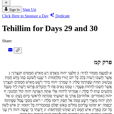
Sign Up
Sign In
Click Here to Sponsor a Day
Dedicate
Tehillim for Days 29 and 30
Share:
פרק קמ
א
לַמְנַצֵּחַ מִזְמוֹר לְדָוִד:
ב
חַלְּצֵנִי יהוה מֵאָדָם רָע מֵאִישׁ חֲמָסִים תִּנְצְרֵנִי:
ג
אֲשֶׁר חָשְׁבוּ רָעוֹת בְּלֵב כָּל יוֹם יָגוּרוּ מִלְחָמוֹת:
ד
שָׁנֲנוּ לְשׁוֹנָם כְּמוֹ נָחָשׁ חֲמַת
עַכְשׁוּב תַּחַת שְׂפָתֵימוֹ סֶלָה:
ה
שָׁמְרֵנִי יהוה מִידֵי רָשָׁע מֵאִישׁ חֲמָסִים תִּנְצְרֵנִי
אֲשֶׁר חָשְׁבוּ לִדְחוֹת פְּעָמָי:
ו
טָמְנוּ גֵאִים פַּח לִי וַחֲבָלִים פָּרְשׂוּ רֶשֶׁת לְיַד מַעְגָּל
מֹקְשִׁים שָׁתוּ לִי סֶלָה:
ז
אָמַרְתִּי לַיהוה אֵלִי אָתָּה הַאֲזִינָה יהוה קוֹל תַּחֲנוּנָי:
ח
יהוה [אומרים: אלוהים] אֲדֹנָי עֹז יְשׁוּעָתִי סַכּוֹתָה לְרֹאשִׁי בְּיוֹם נָשֶׁק:
ט
אַל
תִּתֵּן יהוה מַאֲוַיֵּי רָשָׁע זְמָמוֹ אַל תָּפֵק יָרוּמוּ סֶלָה:
י
רֹאשׁ מְסִבָּי עֲמַל שְׂפָתֵימוֹ
יְכַסֵּמוֹ:
יא
יִמּוֹטוּ עֲלֵיהֶם גֶּחָלִים בָּאֵשׁ יַפִּלֵם בְּמַהֲמֹרוֹת בַּל יָקוּמוּ:
יב
אִישׁ לָשׁוֹן
בַּל יִכּוֹן בָּאָרֶץ אִישׁ חָמָס רָע יְצוּדֶנּוּ לְמַדְחֵפֹת:
יג
יָדַעְתִּי כִּי יַעֲשֶׂה יהוה דִּין עָנִי