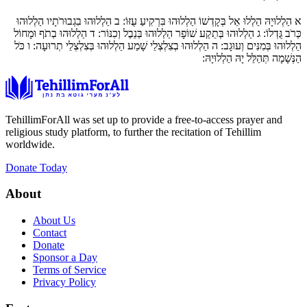
א
הַלְלוּיָהּ הַלְלוּ אֵל בְּקָדְשׁוֹ הַלְלוּהוּ בִּרְקִיעַ עֻזּוֹ:
ב
הַלְלוּהוּ בִגְבוּרֹתָיו הַלְלוּהוּ
כְּרֹב גֻּדְלוֹ:
ג
הַלְלוּהוּ בְּתֵקַע שׁוֹפָר הַלְלוּהוּ בְּנֵבֶל וְכִנּוֹר:
ד
הַלְלוּהוּ בְתֹף וּמָחוֹל
הַלְלוּהוּ בְּמִנִּים וְעוּגָב:
ה
הַלְלוּהוּ בְצִלְצְלֵי שָׁמַע הַלְלוּהוּ בְּצִלְצְלֵי תְרוּעָה:
ו
כֹּל
הַנְּשָׁמָה תְּהַלֵּל יָהּ הַלְלוּיָהּ:
TehillimForAll was set up to provide a free-to-access prayer and
religious study platform, to further the recitation of Tehillim
worldwide.
Donate Today
About
About Us
Contact
Donate
Sponsor a Day
Terms of Service
Privacy Policy