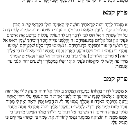
מִשְׁפַּט אֶבְיֹנִים:
יד
אַךְ צַדִּיקִים יוֹדוּ לִשְׁמֶךָ יֵשְׁבוּ יְשָׁרִים אֶת פָּנֶיךָ:
פרק קמא
א
מִזְמוֹר לְדָוִד יהוה קְרָאתִיךָ חוּשָׁה לִּי הַאֲזִינָה קוֹלִי בְּקָרְאִי לָךְ:
ב
תִּכּוֹן
תְּפִלָּתִי קְטֹרֶת לְפָנֶיךָ מַשְׂאַת כַּפַּי מִנְחַת עָרֶב:
ג
שִׁיתָה יהוה שָׁמְרָה לְפִי נִצְּרָה
עַל דַּל שְׂפָתָי:
ד
אַל תַּט לִבִּי לְדָבָר רָע לְהִתְעוֹלֵל עֲלִלוֹת בְּרֶשַׁע אֶת אִישִׁים
פֹּעֲלֵי אָוֶן וּבַל אֶלְחַם בְּמַנְעַמֵּיהֶם:
ה
יֶהֶלְמֵנִי צַדִּיק חֶסֶד וְיוֹכִיחֵנִי שֶׁמֶן רֹאשׁ אַל
יָנִי רֹאשִׁי כִּי עוֹד וּתְפִלָּתִי בְּרָעוֹתֵיהֶם:
ו
נִשְׁמְטוּ בִידֵי סֶלַע שֹׁפְטֵיהֶם וְשָׁמְעוּ
אֲמָרַי כִּי נָעֵמוּ:
ז
כְּמוֹ פֹלֵחַ וּבֹקֵעַ בָּאָרֶץ נִפְזְרוּ עֲצָמֵינוּ לְפִי שְׁאוֹל:
ח
כִּי אֵלֶיךָ
יהוה [אומרים: אלוהים] אֲדֹנָי עֵינָי בְּכָה חָסִיתִי אַל תְּעַר נַפְשִׁי:
ט
שָׁמְרֵנִי
מִידֵי פַח יָקְשׁוּ לִי וּמֹקְשׁוֹת פֹּעֲלֵי אָוֶן:
י
יִפְּלוּ בְמַכְמֹרָיו רְשָׁעִים יַחַד אָנֹכִי עַד
אֶעֱבוֹר:
פרק קמב
א
מַשְׂכִּיל לְדָוִד בִּהְיוֹתוֹ בַמְּעָרָה תְפִלָּה:
ב
קוֹלִי אֶל יהוה אֶזְעָק קוֹלִי אֶל יהוה
אֶתְחַנָּן:
ג
אֶשְׁפֹּךְ לְפָנָיו שִׂיחִי צָרָתִי לְפָנָיו אַגִּיד:
ד
בְּהִתְעַטֵּף עָלַי רוּחִי וְאַתָּה
יָדַעְתָּ נְתִיבָתִי בְּאֹרַח זוּ אֲהַלֵּךְ טָמְנוּ פַח לִי:
ה
הַבֵּיט יָמִין וּרְאֵה וְאֵין לִי מַכִּיר
אָבַד מָנוֹס מִמֶּנִּי אֵין דּוֹרֵשׁ לְנַפְשִׁי:
ו
זָעַקְתִּי אֵלֶיךָ יהוה אָמַרְתִּי אַתָּה מַחְסִי
חֶלְקִי בְּאֶרֶץ הַחַיִּים:
ז
הַקְשִׁיבָה אֶל רִנָּתִי כִּי דַלּוֹתִי מְאֹד הַצִּילֵנִי מֵרֹדְפַי כִּי
אָמְצוּ מִמֶּנִּי:
ח
הוֹצִיאָה מִמַּסְגֵּר נַפְשִׁי לְהוֹדוֹת אֶת שְׁמֶךָ בִּי יַכְתִּרוּ צַדִּיקִים כִּי
תִגְמֹל עָלָי: