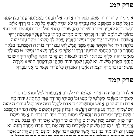
פרק קמג
א
מִזְמוֹר לְדָוִד יהוה שְׁמַע תְּפִלָּתִי הַאֲזִינָה אֶל תַּחֲנוּנַי בֶּאֱמֻנָתְךָ עֲנֵנִי בְּצִדְקָתֶךָ:
ב
וְאַל תָּבוֹא בְמִשְׁפָּט אֶת עַבְדֶּךָ כִּי לֹא יִצְדַּק לְפָנֶיךָ כָל חָי:
ג
כִּי רָדַף אוֹיֵב
נַפְשִׁי דִּכָּא לָאָרֶץ חַיָּתִי הוֹשִׁיבַנִי בְמַחֲשַׁכִּים כְּמֵתֵי עוֹלָם:
ד
וַתִּתְעַטֵּף עָלַי רוּחִי
בְּתוֹכִי יִשְׁתּוֹמֵם לִבִּי:
ה
זָכַרְתִּי יָמִים מִקֶּדֶם הָגִיתִי בְכָל פָּעֳלֶךָ בְּמַעֲשֵׂה יָדֶיךָ
אֲשׂוֹחֵחַ:
ו
פֵּרַשְׂתִּי יָדַי אֵלֶיךָ נַפְשִׁי כְּאֶרֶץ עֲיֵפָה לְךָ סֶלָה:
ז
מַהֵר עֲנֵנִי יהוה
כָּלְתָה רוּחִי אַל תַּסְתֵּר פָּנֶיךָ מִמֶּנִּי וְנִמְשַׁלְתִּי עִם יֹרְדֵי בוֹר:
ח
הַשְׁמִיעֵנִי בַבֹּקֶר
חַסְדֶּךָ כִּי בְךָ בָטָחְתִּי הוֹדִיעֵנִי דֶּרֶךְ זוּ אֵלֵךְ כִּי אֵלֶיךָ נָשָׂאתִי נַפְשִׁי:
ט
הַצִּילֵנִי
מֵאֹיְבַי יהוה אֵלֶיךָ כִסִּתִי:
י
לַמְּדֵנִי לַעֲשׂוֹת רְצוֹנֶךָ כִּי אַתָּה אֱלוֹהָי רוּחֲךָ טוֹבָה
תַּנְחֵנִי בְּאֶרֶץ מִישׁוֹר:
יא
לְמַעַן שִׁמְךָ יהוה תְּחַיֵּנִי בְּצִדְקָתְךָ תוֹצִיא מִצָּרָה
נַפְשִׁי:
יב
וּבְחַסְדְּךָ תַּצְמִית אֹיְבָי וְהַאֲבַדְתָּ כָּל צֹרְרֵי נַפְשִׁי כִּי אֲנִי עַבְדֶּךָ:
פרק קמד
א
לְדָוִד בָּרוּךְ יהוה צוּרִי הַמְלַמֵּד יָדַי לַקְרָב אֶצְבְּעוֹתַי לַמִּלְחָמָה:
ב
חַסְדִּי
וּמְצוּדָתִי מִשְׂגַּבִּי וּמְפַלְטִי לִי מָגִנִּי וּבוֹ חָסִיתִי הָרוֹדֵד עַמִּי תַחְתָּי:
ג
יהוה מָה
אָדָם וַתֵּדָעֵהוּ בֶּן אֱנוֹשׁ וַתְּחַשְּׁבֵהוּ:
ד
אָדָם לַהֶבֶל דָּמָה יָמָיו כְּצֵל עוֹבֵר:
ה
יהוה
הַט שָׁמֶיךָ וְתֵרֵד גַּע בֶּהָרִים וְיֶעֱשָׁנוּ:
ו
בְּרוֹק בָּרָק וּתְפִיצֵם שְׁלַח חִצֶּיךָ וּתְהֻמֵּם:
ז
שְׁלַח יָדֶיךָ מִמָּרוֹם פְּצֵנִי וְהַצִּילֵנִי מִמַּיִם רַבִּים מִיַּד בְּנֵי נֵכָר:
ח
אֲשֶׁר פִּיהֶם
דִּבֶּר שָׁוְא וִימִינָם יְמִין שָׁקֶר:
ט
אֱלֹהִים שִׁיר חָדָשׁ אָשִׁירָה לָּךְ בְּנֵבֶל עָשׂוֹר
אֲזַמְּרָה לָּךְ:
י
הַנּוֹתֵן תְּשׁוּעָה לַמְּלָכִים הַפּוֹצֶה אֶת דָּוִד עַבְדּוֹ מֵחֶרֶב רָעָה:
יא
פְּצֵנִי וְהַצִּילֵנִי מִיַּד בְּנֵי נֵכָר אֲשֶׁר פִּיהֶם דִּבֶּר שָׁוְא וִימִינָם יְמִין שָׁקֶר:
יב
אֲשֶׁר