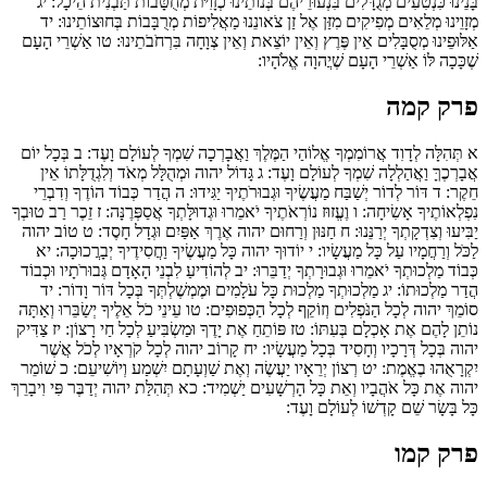
בָּנֵינוּ כִּנְטִעִים מְגֻדָּלִים בִּנְעוּרֵיהֶם בְּנוֹתֵינוּ כְזָוִיֹּת מְחֻטָּבוֹת תַּבְנִית הֵיכָל:
יג
מְזָוֵינוּ מְלֵאִים מְפִיקִים מִזַּן אֶל זַן צֹאונֵנוּ מַאֲלִיפוֹת מְרֻבָּבוֹת בְּחוּצוֹתֵינוּ:
יד
אַלּוּפֵינוּ מְסֻבָּלִים אֵין פֶּרֶץ וְאֵין יוֹצֵאת וְאֵין צְוָחָה בִּרְחֹבֹתֵינוּ:
טו
אַשְׁרֵי הָעָם
שֶׁכָּכָה לּוֹ אַשְׁרֵי הָעָם שֶׁיֲהוָה אֱלֹהָיו:
פרק קמה
א
תְּהִלָּה לְדָוִד אֲרוֹמִמְךָ אֱלוֹהַי הַמֶּלֶךְ וַאֲבָרְכָה שִׁמְךָ לְעוֹלָם וָעֶד:
ב
בְּכָל יוֹם
אֲבָרְכֶךָּ וַאֲהַלְלָה שִׁמְךָ לְעוֹלָם וָעֶד:
ג
גָּדוֹל יהוה וּמְהֻלָּל מְאֹד וְלִגְדֻלָּתוֹ אֵין
חֵקֶר:
ד
דּוֹר לְדוֹר יְשַׁבַּח מַעֲשֶׂיךָ וּגְבוּרֹתֶיךָ יַגִּידוּ:
ה
הֲדַר כְּבוֹד הוֹדֶךָ וְדִבְרֵי
נִפְלְאוֹתֶיךָ אָשִׂיחָה:
ו
וֶעֱזוּז נוֹרְאֹתֶיךָ יֹאמֵרוּ וּגְדוּלָּתְךָ אֲסַפְּרֶנָּה:
ז
זֵכֶר רַב טוּבְךָ
יַבִּיעוּ וְצִדְקָתְךָ יְרַנֵּנוּ:
ח
חַנּוּן וְרַחוּם יהוה אֶרֶךְ אַפַּיִם וּגְדָל חָסֶד:
ט
טוֹב יהוה
לַכֹּל וְרַחֲמָיו עַל כָּל מַעֲשָׂיו:
י
יוֹדוּךָ יהוה כָּל מַעֲשֶׂיךָ וַחֲסִידֶיךָ יְבָרֲכוּכָה:
יא
כְּבוֹד מַלְכוּתְךָ יֹאמֵרוּ וּגְבוּרָתְךָ יְדַבֵּרוּ:
יב
לְהוֹדִיעַ לִבְנֵי הָאָדָם גְּבוּרֹתָיו וּכְבוֹד
הֲדַר מַלְכוּתוֹ:
יג
מַלְכוּתְךָ מַלְכוּת כָּל עֹלָמִים וּמֶמְשֶׁלְתְּךָ בְּכָל דּוֹר וָדוֹר:
יד
סוֹמֵךְ יהוה לְכָל הַנֹּפְלִים וְזוֹקֵף לְכָל הַכְּפוּפִים:
טו
עֵינֵי כֹל אֵלֶיךָ יְשַׂבֵּרוּ וְאַתָּה
נוֹתֵן לָהֶם אֶת אָכְלָם בְּעִתּוֹ:
טז
פּוֹתֵחַ אֶת יָדֶךָ וּמַשְׂבִּיעַ לְכָל חַי רָצוֹן:
יז
צַדִּיק
יהוה בְּכָל דְּרָכָיו וְחָסִיד בְּכָל מַעֲשָׂיו:
יח
קָרוֹב יהוה לְכָל קֹרְאָיו לְכֹל אֲשֶׁר
יִקְרָאֻהוּ בֶאֱמֶת:
יט
רְצוֹן יְרֵאָיו יַעֲשֶׂה וְאֶת שַׁוְעָתָם יִשְׁמַע וְיוֹשִׁיעֵם:
כ
שׁוֹמֵר
יהוה אֶת כָּל אֹהֲבָיו וְאֵת כָּל הָרְשָׁעִים יַשְׁמִיד:
כא
תְּהִלַּת יהוה יְדַבֶּר פִּי וִיבָרֵךְ
כָּל בָּשָׂר שֵׁם קָדְשׁוֹ לְעוֹלָם וָעֶד:
פרק קמו