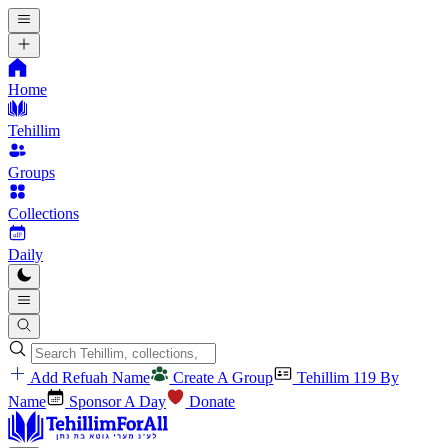
Home
Tehillim
Groups
Collections
Daily
Add Refuah Name
Create A Group
Tehillim 119 By
Name
Sponsor A Day
Donate