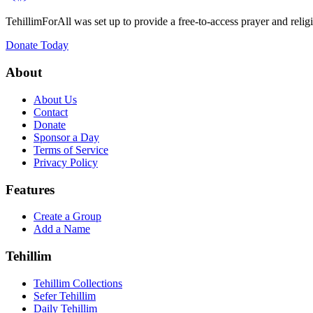
TehillimForAll was set up to provide a free-to-access prayer and religi
Donate Today
About
About Us
Contact
Donate
Sponsor a Day
Terms of Service
Privacy Policy
Features
Create a Group
Add a Name
Tehillim
Tehillim Collections
Sefer Tehillim
Daily Tehillim