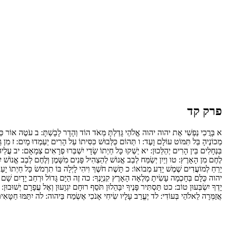
פרק קד
א
בָּרֲכִי נַפְשִׁי אֶת יהוה יהוה אֱלֹהַי גָּדַלְתָּ מְּאֹד הוֹד וְהָדָר לָבָשְׁתָּ:
ב
עֹטֶה אוֹר כַּשׂ
מְכוֹנֶיהָ בַּל תִּמּוֹט עוֹלָם וָעֶד:
ו
תְּהוֹם כַּלְּבוּשׁ כִּסִּיתוֹ עַל הָרִים יַעַמְדוּ מָיִם:
ז
מִן גַּ
בַּנְּחָלִים בֵּין הָרִים יְהַלֵּכוּן:
יא
יַשְׁקוּ כָּל חַיְתוֹ שָׂדָי יִשְׁבְּרוּ פְרָאִים צְמָאָם:
יב
עֲלֵיהֶ
לֶחֶם מִן הָאָרֶץ:
טו
וְיַיִן יְשַׂמַּח לְבַב אֱנוֹשׁ לְהַצְהִיל פָּנִים מִשָּׁמֶן וְלֶחֶם לְבַב אֱנוֹשׁ 
יָרֵחַ לְמוֹעֲדִים שֶׁמֶשׁ יָדַע מְבוֹאוֹ:
כ
תָּשֶׁת חֹשֶׁךְ וִיהִי לָיְלָה בּוֹ תִרְמֹשׂ כָּל חַיְתוֹ יָע
יהוה כֻּלָּם בְּחָכְמָה עָשִׂיתָ מָלְאָה הָאָרֶץ קִנְיָנֶךָ:
כה
זֶה הַיָּם גָּדוֹל וּרְחַב יָדָיִם שָׁם
יָדְךָ יִשְׂבְּעוּן טוֹב:
כט
תַּסְתִּיר פָּנֶיךָ יִבָּהֵלוּן תֹּסֵף רוּחָם יִגְוָעוּן וְאֶל עֲפָרָם יְשׁוּבוּן:
אֲזַמְּרָה לֵאלֹהַי בְּעוֹדִי:
לד
יֶעֱרַב עָלָיו שִׂיחִי אָנֹכִי אֶשְׂמַח בַּיהוה:
לה
יִתַּמּוּ חַטָּאִ