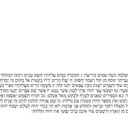
ַּלְמָה נוֹטֶה שָׁמַיִם כַּיְרִיעָה:
ג
הַמְקָרֶה בַמַּיִם עֲ‍לִיּוֹתָיו הַשָּׂם עָבִים רְכוּבוֹ הַמְהַלֵּךְ 
עֲרָתְךָ יְנוּסוּן מִן קוֹל רַעַמְךָ יֵחָפֵזוּן:
ח
יַעֲלוּ הָרִים יֵרְדוּ בְקָעוֹת אֶל מְקוֹם זֶה יָסַדְתּ
ם עוֹף הַשָּׁמַיִם יִשְׁכּוֹן מִבֵּין עֳפָאיִם יִתְּנוּ קוֹל:
יג
מַשְׁקֶה הָרִים מֵעֲלִיּוֹתָיו מִפְּרִי מַע
יִסְעָד:
טז
יִשְׂבְּעוּ עֲצֵי יהוה אַרְזֵי לְבָנוֹן אֲשֶׁר נָטָע:
יז
אֲשֶׁר שָׁם צִפֳּרִים יְקַנֵּנוּ חֲסִידָ
ַר:
כא
הַכְּפִירִים שֹׁאֲגִים לַטָּרֶף וּלְבַקֵּשׁ מֵאֵל אָכְלָם:
כב
תִּזְרַח הַשֶּׁמֶשׁ יֵאָסֵפוּן וְאֶ
 רֶמֶשׂ וְאֵין מִסְפָּר חַיּוֹת קְטַנּוֹת עִם גְּדֹלוֹת:
כו
שָׁם אֳנִיּוֹת יְהַלֵּכוּן לִוְיָתָן זֶה יָצַרְתָּ ל
ל
תְּשַׁלַּח רוּחֲךָ יִבָּרֵאוּן וּתְחַדֵּשׁ פְּנֵי אֲדָמָה:
לא
יְהִי כְבוֹד יהוה לְעוֹלָם יִשְׂמַח יהוה ב
ים מִן הָאָרֶץ וּרְשָׁעִים עוֹד אֵינָם בָּרֲכִי נַפְשִׁי אֶת יהוה הַלְלוּיָהּ: