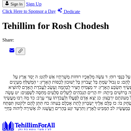
Sign Up
Sign In
Click Here to Sponsor a Day
Dedicate
Tehillim for Rosh Chodesh
Share:
עַל כַּנְפֵי רוּחַ:
ד
עֹשֶׂה מַלְאָכָיו רוּחוֹת מְשָׁרְתָיו אֵשׁ לֹהֵט:
ה
יָסַד אֶרֶץ עַל
ָ לָהֶם:
ט
גְּבוּל שַׂמְתָּ בַּל יַעֲבֹרוּן בַּל יְשׁוּבוּן לְכַסּוֹת הָאָרֶץ:
י
הַמְשַׁלֵּחַ מַעְיָנִים
ֲשֶׂיךָ תִּשְׂבַּע הָאָרֶץ:
יד
מַצְמִיחַ חָצִיר לַבְּהֵמָה וְעֵשֶׂב לַעֲבֹדַת הָאָדָם לְהוֹצִיא
ה בְּרוֹשִׁים בֵּיתָהּ:
יח
הָרִים הַגְּבֹהִים לַיְּעֵלִים סְלָעִים מַחְסֶה לַשְׁפַנִּים:
יט
עָשָׂה
ל מְעוֹנֹתָם יִרְבָּצוּן:
כג
יֵצֵא אָדָם לְפָעֳלוֹ וְלַעֲבֹדָתוֹ עֲדֵי עָרֶב:
כד
מָה רַבּוּ מַעֲשֶׂיךָ
ְשַׂחֶק בּוֹ:
כז
כֻּלָּם אֵלֶיךָ יְשַׂבֵּרוּן לָתֵת אָכְלָם בְּעִתּוֹ:
כח
תִּתֵּן לָהֶם יִלְקֹטוּן תִּפְתַּח
ְּמַעֲשָׂיו:
לב
הַמַּבִּיט לָאָרֶץ וַתִּרְעָד יִגַּע בֶּהָרִים וְיֶעֱשָׁנוּ:
לג
אָשִׁירָה לַיהוה בְּחַיָּי