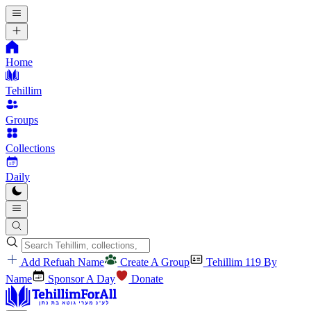
Home
Tehillim
Groups
Collections
Daily
Add Refuah Name
Create A Group
Tehillim 119 By
Name
Sponsor A Day
Donate