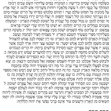
כַּשַּׂלְמָה נוֹטֶה שָׁמַיִם כַּיְרִיעָה:
ג
הַמְקָרֶה בַמַּיִם עֲ‍לִיּוֹתָיו הַשָּׂם עָבִים רְכוּבוֹ
הַמְהַלֵּךְ עַל כַּנְפֵי רוּחַ:
ד
עֹשֶׂה מַלְאָכָיו רוּחוֹת מְשָׁרְתָיו אֵשׁ לֹהֵט:
ה
יָסַד אֶרֶץ
עַל מְכוֹנֶיהָ בַּל תִּמּוֹט עוֹלָם וָעֶד:
ו
תְּהוֹם כַּלְּבוּשׁ כִּסִּיתוֹ עַל הָרִים יַעַמְדוּ מָיִם:
ז
מִן גַּעֲרָתְךָ יְנוּסוּן מִן קוֹל רַעַמְךָ יֵחָפֵזוּן:
ח
יַעֲלוּ הָרִים יֵרְדוּ בְקָעוֹת אֶל מְקוֹם
זֶה יָסַדְתָּ לָהֶם:
ט
גְּבוּל שַׂמְתָּ בַּל יַעֲבֹרוּן בַּל יְשׁוּבוּן לְכַסּוֹת הָאָרֶץ:
י
הַמְשַׁלֵּחַ
מַעְיָנִים בַּנְּחָלִים בֵּין הָרִים יְהַלֵּכוּן:
יא
יַשְׁקוּ כָּל חַיְתוֹ שָׂדָי יִשְׁבְּרוּ פְרָאִים
צְמָאָם:
יב
עֲלֵיהֶם עוֹף הַשָּׁמַיִם יִשְׁכּוֹן מִבֵּין עֳפָאיִם יִתְּנוּ קוֹל:
יג
מַשְׁקֶה הָרִים
מֵעֲלִיּוֹתָיו מִפְּרִי מַעֲשֶׂיךָ תִּשְׂבַּע הָאָרֶץ:
יד
מַצְמִיחַ חָצִיר לַבְּהֵמָה וְעֵשֶׂב
לַעֲבֹדַת הָאָדָם לְהוֹצִיא לֶחֶם מִן הָאָרֶץ:
טו
וְיַיִן יְשַׂמַּח לְבַב אֱנוֹשׁ לְהַצְהִיל
פָּנִים מִשָּׁמֶן וְלֶחֶם לְבַב אֱנוֹשׁ יִסְעָד:
טז
יִשְׂבְּעוּ עֲצֵי יהוה אַרְזֵי לְבָנוֹן אֲשֶׁר
נָטָע:
יז
אֲשֶׁר שָׁם צִפֳּרִים יְקַנֵּנוּ חֲסִידָה בְּרוֹשִׁים בֵּיתָהּ:
יח
הָרִים הַגְּבֹהִים
לַיְּעֵלִים סְלָעִים מַחְסֶה לַשְׁפַנִּים:
יט
עָשָׂה יָרֵחַ לְמוֹעֲדִים שֶׁמֶשׁ יָדַע מְבוֹאוֹ:
כ
תָּשֶׁת חֹשֶׁךְ וִיהִי לָיְלָה בּוֹ תִרְמֹשׂ כָּל חַיְתוֹ יָעַר:
כא
הַכְּפִירִים שֹׁאֲגִים לַטָּרֶף
וּלְבַקֵּשׁ מֵאֵל אָכְלָם:
כב
תִּזְרַח הַשֶּׁמֶשׁ יֵאָסֵפוּן וְאֶל מְעוֹנֹתָם יִרְבָּצוּן:
כג
יֵצֵא
אָדָם לְפָעֳלוֹ וְלַעֲבֹדָתוֹ עֲדֵי עָרֶב:
כד
מָה רַבּוּ מַעֲשֶׂיךָ יהוה כֻּלָּם בְּחָכְמָה
עָשִׂיתָ מָלְאָה הָאָרֶץ קִנְיָנֶךָ:
כה
זֶה הַיָּם גָּדוֹל וּרְחַב יָדָיִם שָׁם רֶמֶשׂ וְאֵין מִסְפָּר
חַיּוֹת קְטַנּוֹת עִם גְּדֹלוֹת:
כו
שָׁם אֳנִיּוֹת יְהַלֵּכוּן לִוְיָתָן זֶה יָצַרְתָּ לְשַׂחֶק בּוֹ:
כז
כֻּלָּם אֵלֶיךָ יְשַׂבֵּרוּן לָתֵת אָכְלָם בְּעִתּוֹ:
כח
תִּתֵּן לָהֶם יִלְקֹטוּן תִּפְתַּח יָדְךָ
יִשְׂבְּעוּן טוֹב:
כט
תַּסְתִּיר פָּנֶיךָ יִבָּהֵלוּן תֹּסֵף רוּחָם יִגְוָעוּן וְאֶל עֲפָרָם יְשׁוּבוּן:
ל
תְּשַׁלַּח רוּחֲךָ יִבָּרֵאוּן וּתְחַדֵּשׁ פְּנֵי אֲדָמָה:
לא
יְהִי כְבוֹד יהוה לְעוֹלָם יִשְׂמַח
יהוה בְּמַעֲשָׂיו:
לב
הַמַּבִּיט לָאָרֶץ וַתִּרְעָד יִגַּע בֶּהָרִים וְיֶעֱשָׁנוּ:
לג
אָשִׁירָה לַיהוה
בְּחַיָּי אֲזַמְּרָה לֵאלֹהַי בְּעוֹדִי:
לד
יֶעֱרַב עָלָיו שִׂיחִי אָנֹכִי אֶשְׂמַח בַּיהוה:
לה
יִתַּמּוּ
חַטָּאִים מִן הָאָרֶץ וּרְשָׁעִים עוֹד אֵינָם בָּרֲכִי נַפְשִׁי אֶת יהוה הַלְלוּיָהּ: