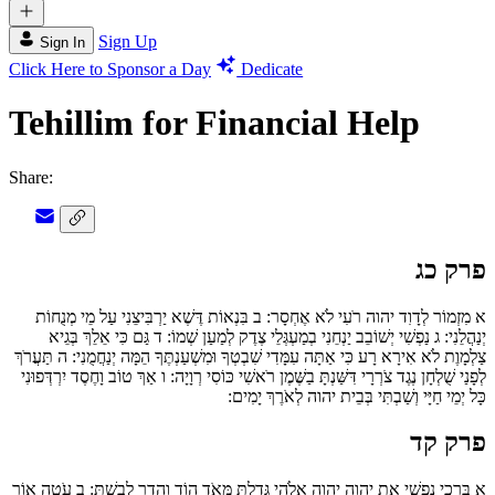
Sign Up
Sign In
Click Here to Sponsor a Day
Dedicate
Tehillim for Financial Help
Share:
פרק כג
א
מִזְמוֹר לְדָוִד יהוה רֹעִי לֹא אֶחְסָר:
ב
בִּנְאוֹת דֶּשֶׁא יַרְבִּיצֵנִי עַל מֵי מְנֻחוֹת
יְנַהֲלֵנִי:
ג
נַפְשִׁי יְשׁוֹבֵב יַנְחֵנִי בְמַעְגְּלֵי צֶדֶק לְמַעַן שְׁמוֹ:
ד
גַּם כִּי אֵלֵךְ בְּגֵיא
צַלְמָוֶת לֹא אִירָא רָע כִּי אַתָּה עִמָּדִי שִׁבְטְךָ וּמִשְׁעַנְתֶּךָ הֵמָּה יְנַחֲמֻנִי:
ה
תַּעֲרֹךְ
לְפָנַי שֻׁלְחָן נֶגֶד צֹרְרָי דִּשַּׁנְתָּ בַשֶּׁמֶן רֹאשִׁי כּוֹסִי רְוָיָה:
ו
אַךְ טוֹב וָחֶסֶד יִרְדְּפוּנִי
כָּל יְמֵי חַיָּי וְשַׁבְתִּי בְּבֵית יהוה לְאֹרֶךְ יָמִים:
פרק קד
א
בָּרֲכִי נַפְשִׁי אֶת יהוה יהוה אֱלֹהַי גָּדַלְתָּ מְּאֹד הוֹד וְהָדָר לָבָשְׁתָּ:
ב
עֹטֶה אוֹר