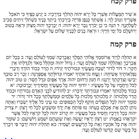
פרק קכח
א
שִׁיר הַמַּעֲלוֹת אַשְׁרֵי כָּל יְרֵא יהוה הַהֹלֵךְ בִּדְרָכָיו:
ב
יְגִיעַ כַּפֶּיךָ כִּי תֹאכֵל
אַשְׁרֶיךָ וְטוֹב לָךְ:
ג
אֶשְׁתְּךָ כְּגֶפֶן פֹּרִיָּה בְּיַרְכְּתֵי בֵיתֶךָ בָּנֶיךָ כִּשְׁתִלֵי זֵיתִים סָבִיב
לְשֻׁלְחָנֶךָ:
ד
הִנֵּה כִי כֵן יְבֹרַךְ גָּבֶר יְרֵא יהוה:
ה
יְבָרֶכְךָ יהוה מִצִּיּוֹן וּרְאֵה בְּטוּב
יְרוּשָׁלִָם כֹּל יְמֵי חַיֶּיךָ:
ו
וּרְאֵה בָנִים לְבָנֶיךָ שָׁלוֹם עַל יִשְׂרָאֵל:
פרק קמה
א
תְּהִלָּה לְדָוִד אֲרוֹמִמְךָ אֱלוֹהַי הַמֶּלֶךְ וַאֲבָרְכָה שִׁמְךָ לְעוֹלָם וָעֶד:
ב
בְּכָל יוֹם
אֲבָרְכֶךָּ וַאֲהַלְלָה שִׁמְךָ לְעוֹלָם וָעֶד:
ג
גָּדוֹל יהוה וּמְהֻלָּל מְאֹד וְלִגְדֻלָּתוֹ אֵין
חֵקֶר:
ד
דּוֹר לְדוֹר יְשַׁבַּח מַעֲשֶׂיךָ וּגְבוּרֹתֶיךָ יַגִּידוּ:
ה
הֲדַר כְּבוֹד הוֹדֶךָ וְדִבְרֵי
נִפְלְאוֹתֶיךָ אָשִׂיחָה:
ו
וֶעֱזוּז נוֹרְאֹתֶיךָ יֹאמֵרוּ וּגְדוּלָּתְךָ אֲסַפְּרֶנָּה:
ז
זֵכֶר רַב טוּבְךָ
יַבִּיעוּ וְצִדְקָתְךָ יְרַנֵּנוּ:
ח
חַנּוּן וְרַחוּם יהוה אֶרֶךְ אַפַּיִם וּגְדָל חָסֶד:
ט
טוֹב יהוה
לַכֹּל וְרַחֲמָיו עַל כָּל מַעֲשָׂיו:
י
יוֹדוּךָ יהוה כָּל מַעֲשֶׂיךָ וַחֲסִידֶיךָ יְבָרֲכוּכָה:
יא
כְּבוֹד מַלְכוּתְךָ יֹאמֵרוּ וּגְבוּרָתְךָ יְדַבֵּרוּ:
יב
לְהוֹדִיעַ לִבְנֵי הָאָדָם גְּבוּרֹתָיו וּכְבוֹד
הֲדַר מַלְכוּתוֹ:
יג
מַלְכוּתְךָ מַלְכוּת כָּל עֹלָמִים וּמֶמְשֶׁלְתְּךָ בְּכָל דּוֹר וָדוֹר:
יד
סוֹמֵךְ יהוה לְכָל הַנֹּפְלִים וְזוֹקֵף לְכָל הַכְּפוּפִים:
טו
עֵינֵי כֹל אֵלֶיךָ יְשַׂבֵּרוּ וְאַתָּה
נוֹתֵן לָהֶם אֶת אָכְלָם בְּעִתּוֹ:
טז
פּוֹתֵחַ אֶת יָדֶךָ וּמַשְׂבִּיעַ לְכָל חַי רָצוֹן:
יז
צַדִּיק
יהוה בְּכָל דְּרָכָיו וְחָסִיד בְּכָל מַעֲשָׂיו:
יח
קָרוֹב יהוה לְכָל קֹרְאָיו לְכֹל אֲשֶׁר
יִקְרָאֻהוּ בֶאֱמֶת:
יט
רְצוֹן יְרֵאָיו יַעֲשֶׂה וְאֶת שַׁוְעָתָם יִשְׁמַע וְיוֹשִׁיעֵם:
כ
שׁוֹמֵר
יהוה אֶת כָּל אֹהֲבָיו וְאֵת כָּל הָרְשָׁעִים יַשְׁמִיד:
כא
תְּהִלַּת יהוה יְדַבֶּר פִּי וִיבָרֵךְ
כָּל בָּשָׂר שֵׁם קָדְשׁוֹ לְעוֹלָם וָעֶד: