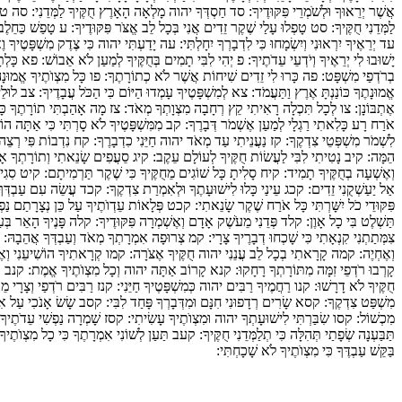
אֲשֶׁר יְרֵאוּךָ וּלְשֹׁמְרֵי פִּקּוּדֶיךָ:
סד
חַסְדְּךָ יהוה מָלְאָה הָאָרֶץ חֻקֶּיךָ לַמְּדֵנִי:
סה
טוֹ
לַמְּדֵנִי חֻקֶּיךָ:
סט
טָפְלוּ עָלַי שֶׁקֶר זֵדִים אֲנִי בְּכָל לֵב אֱצֹּר פִּקּוּדֶיךָ:
ע
טָפַשׁ כַּחֵלֶב 
עד
יְרֵאֶיךָ יִרְאוּנִי וְיִשְׂמָחוּ כִּי לִדְבָרְךָ יִחָלְתִּי:
עה
יָדַעְתִּי יהוה כִּי צֶדֶק מִשְׁפָּטֶיךָ וֶא
יָשׁוּבוּ לִי יְרֵאֶיךָ וְיֹדְעֵי עֵדֹתֶיךָ:
פ
יְהִי לִבִּי תָמִים בְּחֻקֶּיךָ לְמַעַן לֹא אֵבוֹשׁ:
פא
כָּלְת
בְרֹדְפַי מִשְׁפָּט:
פה
כָּרוּ לִי זֵדִים שִׁיחוֹת אֲשֶׁר לֹא כְתוֹרָתֶךָ:
פו
כָּל מִצְוֺתֶיךָ אֱמוּנָה
אֱמוּנָתֶךָ כּוֹנַנְתָּ אֶרֶץ וַתַּעֲמֹד:
צא
לְמִשְׁפָּטֶיךָ עָמְדוּ הַיּוֹם כִּי הַכֹּל עֲבָדֶיךָ:
צב
לוּלֵי
אֶתְבּוֹנָן:
צו
לְכָל תִּכְלָה רָאִיתִי קֵץ רְחָבָה מִצְוָתְךָ מְאֹד:
צז
מָה אָהַבְתִּי תוֹרָתֶךָ כָּ
אֹרַח רָע כָּלִאתִי רַגְלָי לְמַעַן אֶשְׁמֹר דְּבָרֶךָ:
קב
מִמִּשְׁפָּטֶיךָ לֹא סָרְתִּי כִּי אַתָּה הוֹ
לִשְׁמֹר מִשְׁפְּטֵי צִדְקֶךָ:
קז
נַעֲנֵיתִי עַד מְאֹד יהוה חַיֵּנִי כִדְבָרֶךָ:
קח
נִדְבוֹת פִּי רְצֵה 
הֵמָּה:
קיב
נָטִיתִי לִבִּי לַעֲשׂוֹת חֻקֶּיךָ לְעוֹלָם עֵקֶב:
קיג
סֵעֲפִים שָׂנֵאתִי וְתוֹרָתְךָ אָ
וְאֶשְׁעָה בְחֻקֶּיךָ תָמִיד:
קיח
סָלִיתָ כָּל שׁוֹגִים מֵחֻקֶּיךָ כִּי שֶׁקֶר תַּרְמִיתָם:
קיט
סִגִים
אַל יַעַשְׁקֻנִי זֵדִים:
קכג
עֵינַי כָּלוּ לִישׁוּעָתֶךָ וּלְאִמְרַת צִדְקֶךָ:
קכד
עֲשֵׂה עִם עַבְדְּךָ כְ
פִּקּוּדֵי כֹל יִשָּׁרְתִּי כָּל אֹרַח שֶׁקֶר שָׂנֵאתִי:
קכט
פְּלָאוֹת עֵדְוֺתֶיךָ עַל כֵּן נְצָרָתַם נַפְ
תַּשְׁלֶט בִּי כָל אָוֶן:
קלד
פְּדֵנִי מֵעֹשֶׁק אָדָם וְאֶשְׁמְרָה פִּקּוּדֶיךָ:
קלה
פָּנֶיךָ הָאֵר בְּעַ
צִמְּתַתְנִי קִנְאָתִי כִּי שָׁכְחוּ דְבָרֶיךָ צָרָי:
קמ
צְרוּפָה אִמְרָתְךָ מְאֹד וְעַבְדְּךָ אֲהֵבָהּ:
וְאֶחְיֶה:
קמה
קָרָאתִי בְכָל לֵב עֲנֵנִי יהוה חֻקֶּיךָ אֶצֹּרָה:
קמו
קְרָאתִיךָ הוֹשִׁיעֵנִי וְא
קָרְבוּ רֹדְפֵי זִמָּה מִתּוֹרָתְךָ רָחָקוּ:
קנא
קָרוֹב אַתָּה יהוה וְכָל מִצְוֺתֶיךָ אֱמֶת:
קנב
קֶ
חֻקֶּיךָ לֹא דָרָשׁוּ:
קנו
רַחֲמֶיךָ רַבִּים יהוה כְּמִשְׁפָּטֶיךָ חַיֵּנִי:
קנז
רַבִּים רֹדְפַי וְצָרָי מֵ
מִשְׁפַּט צִדְקֶךָ:
קסא
שָׂרִים רְדָפוּנִי חִנָּם וּמִדְּבָרְךָ פָּחַד לִבִּי:
קסב
שָׂשׂ אָנֹכִי עַל אִ
מִכְשׁוֹל:
קסו
שִׂבַּרְתִּי לִישׁוּעָתְךָ יהוה וּמִצְוֺתֶיךָ עָשִׂיתִי:
קסז
שָׁמְרָה נַפְשִׁי עֵדֹתֶיך
תַּבַּעְנָה שְׂפָתַי תְּהִלָּה כִּי תְלַמְּדֵנִי חֻקֶּיךָ:
קעב
תַּעַן לְשׁוֹנִי אִמְרָתֶךָ כִּי כָל מִצְוֺתֶיך
בַּקֵּשׁ עַבְדֶּךָ כִּי מִצְוֺתֶיךָ לֹא שָׁכָחְתִּי: