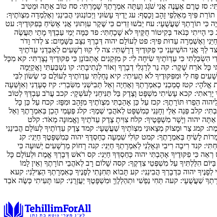
ִּי:
סז
טֶרֶם אֶעֱנֶה אֲנִי שֹׁגֵג וְעַתָּה אִמְרָתְךָ שָׁמָרְתִּי:
סח
טוֹב אַתָּה וּמֵטִיב
וֹרַת פִּיךָ מֵאַלְפֵי זָהָב וָכָסֶף:
עג
יָדֶיךָ עָשׂוּנִי וַיְכוֹנְנוּנִי הֲבִינֵנִי וְאֶלְמְדָה מִצְוֺתֶיךָ:
יֶה כִּי תוֹרָתְךָ שַׁעֲשֻׁעָי:
עח
יֵבֹשׁוּ זֵדִים כִּי שֶׁקֶר עִוְּתוּנִי אֲנִי אָשִׂיחַ בְּפִקּוּדֶיךָ:
עט
כִּי הָיִיתִי כְּנֹאד בְּקִיטוֹר חֻקֶּיךָ לֹא שָׁכָחְתִּי:
פד
כַּמָּה יְמֵי עַבְדֶּךָ מָתַי תַּעֲשֶׂה
חַיֵּנִי וְאֶשְׁמְרָה עֵדוּת פִּיךָ:
פט
לְעוֹלָם יהוה דְּבָרְךָ נִצָּב בַּשָּׁמָיִם:
צ
לְדֹר וָדֹר
ד
לְךָ אֲנִי הוֹשִׁיעֵנִי כִּי פִקּוּדֶיךָ דָרָשְׁתִּי:
צה
לִי קִוּוּ רְשָׁעִים לְאַבְּדֵנִי עֵדֹתֶיךָ
ַי הִשְׂכַּלְתִּי כִּי עֵדְוֺתֶיךָ שִׂיחָה לִי:
ק
מִזְּקֵנִים אֶתְבּוֹנָן כִּי פִקּוּדֶיךָ נָצָרְתִּי:
קא
מִכָּל
אתִי כָּל אֹרַח שָׁקֶר:
קה
נֵר לְרַגְלִי דְבָרֶךָ וְאוֹר לִנְתִיבָתִי:
קו
נִשְׁבַּעְתִּי וָאֲקַיֵּמָה
שָׁעִים פַּח לִי וּמִפִּקּוּדֶיךָ לֹא תָעִיתִי:
קיא
נָחַלְתִּי עֵדְוֺתֶיךָ לְעוֹלָם כִּי שְׂשׂוֹן לִבִּי
ֺת אֱלֹהָי:
קטז
סָמְכֵנִי כְאִמְרָתְךָ וְאֶחְיֶה וְאַל תְּבִישֵׁנִי מִשִּׂבְרִי:
קיז
סְעָדֵנִי וְאִוָּשֵׁעָה
ךָ יָרֵאתִי:
קכא
עָשִׂיתִי מִשְׁפָּט וָצֶדֶק בַּל תַּנִּיחֵנִי לְעֹשְׁקָי:
קכב
עֲרֹב עַבְדְּךָ לְטוֹב
יהוה הֵפֵרוּ תּוֹרָתֶךָ:
קכז
עַל כֵּן אָהַבְתִּי מִצְוֺתֶיךָ מִזָּהָב וּמִפָּז:
קכח
עַל כֵּן כָּל
בְתִּי:
קלב
פְּנֵה אֵלַי וְחָנֵּנִי כְּמִשְׁפָּט לְאֹהֲבֵי שְׁמֶךָ:
קלג
פְּעָמַי הָכֵן בְּאִמְרָתֶךָ וְאַל
אַתָּה יהוה וְיָשָׁר מִשְׁפָּטֶיךָ:
קלח
צִוִּיתָ צֶדֶק עֵדֹתֶיךָ וֶאֱמוּנָה מְאֹד:
קלט
ֱמֶת:
קמג
צַר וּמָצוֹק מְצָאוּנִי מִצְוֺתֶיךָ שַׁעֲשֻׁעָי:
קמד
צֶדֶק עֵדְוֺתֶיךָ לְעוֹלָם הֲבִינֵנִי
מֻרוֹת לָשִׂיחַ בְּאִמְרָתֶךָ:
קמט
קוֹלִי שִׁמְעָה כְחַסְדֶּךָ יהוה כְּמִשְׁפָּטֶךָ חַיֵּנִי:
קנ
חְתִּי:
קנד
רִיבָה רִיבִי וּגְאָלֵנִי לְאִמְרָתְךָ חַיֵּנִי:
קנה
רָחוֹק מֵרְשָׁעִים יְשׁוּעָה כִּי
רְאֵה כִּי פִקּוּדֶיךָ אָהָבְתִּי יהוה כְּחַסְדְּךָ חַיֵּנִי:
קס
רֹאשׁ דְּבָרְךָ אֱמֶת וּלְעוֹלָם כָּל
ַיּוֹם הִלַּלְתִּיךָ עַל מִשְׁפְּטֵי צִדְקֶךָ:
קסה
שָׁלוֹם רָב לְאֹהֲבֵי תוֹרָתֶךָ וְאֵין לָמוֹ
 לְפָנֶיךָ יהוה כִּדְבָרְךָ הֲבִינֵנִי:
קע
תָּבוֹא תְּחִנָּתִי לְפָנֶיךָ כְּאִמְרָתְךָ הַצִּילֵנִי:
קעא
ָתְךָ שַׁעֲשֻׁעָי:
קעה
תְּחִי נַפְשִׁי וּתְהַלְלֶךָּ וּמִשְׁפָּטֶךָ יַעֲזְרֻנִי:
קעו
תָּעִיתִי כְּשֶׂה אֹבֵד