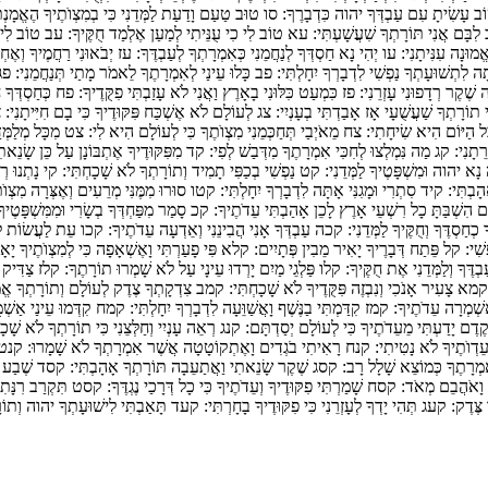
ב עָשִׂיתָ עִם עַבְדְּךָ יהוה כִּדְבָרֶךָ:
סו
טוּב טַעַם וָדַעַת לַמְּדֵנִי כִּי בְמִצְוֺתֶיךָ הֶאֱמָנְת
לִבָּם אֲנִי תּוֹרָתְךָ שִׁעֲשָׁעְתִּי:
עא
טוֹב לִי כִי עֻנֵּיתִי לְמַעַן אֶלְמַד חֻקֶּיךָ:
עב
טוֹב לִי ת
ֱמוּנָה עִנִּיתָנִי:
עו
יְהִי נָא חַסְדְּךָ לְנַחֲמֵנִי כְּאִמְרָתְךָ לְעַבְדֶּךָ:
עז
יְבֹאוּנִי רַחֲמֶיךָ וְאֶחְ
ָה לִתְשׁוּעָתְךָ נַפְשִׁי לִדְבָרְךָ יִחָלְתִּי:
פב
כָּלוּ עֵינַי לְאִמְרָתֶךָ לֵאמֹר מָתַי תְּנַחֲמֵנִי:
פג
 שֶׁקֶר רְדָפוּנִי עָזְרֵנִי:
פז
כִּמְעַט כִּלּוּנִי בָאָרֶץ וַאֲנִי לֹא עָזַבְתִּי פִקֻּדֶיךָ:
פח
כְּחַסְדְּךָ 
 תוֹרָתְךָ שַׁעֲשֻׁעָי אָז אָבַדְתִּי בְעָנְיִי:
צג
לְעוֹלָם לֹא אֶשְׁכַּח פִּקּוּדֶיךָ כִּי בָם חִיִּיתָנִי:
צ
ל הַיּוֹם הִיא שִׂיחָתִי:
צח
מֵאֹיְבַי תְּחַכְּמֵנִי מִצְוֺתֶךָ כִּי לְעוֹלָם הִיא לִי:
צט
מִכָּל מְלַמְּד
רֵתָנִי:
קג
מַה נִּמְלְצוּ לְחִכִּי אִמְרָתֶךָ מִדְּבַשׁ לְפִי:
קד
מִפִּקּוּדֶיךָ אֶתְבּוֹנָן עַל כֵּן שָׂנֵ
נָא יהוה וּמִשְׁפָּטֶיךָ לַמְּדֵנִי:
קט
נַפְשִׁי בְכַפִּי תָמִיד וְתוֹרָתְךָ לֹא שָׁכָחְתִּי:
קי
נָתְנוּ רְ
הָבְתִּי:
קיד
סִתְרִי וּמָגִנִּי אָתָּה לִדְבָרְךָ יִחָלְתִּי:
קטו
סוּרוּ מִמֶּנִּי מְרֵעִים וְאֶצְּרָה מִצְו
 הִשְׁבַּתָּ כָל רִשְׁעֵי אָרֶץ לָכֵן אָהַבְתִּי עֵדֹתֶיךָ:
קכ
סָמַר מִפַּחְדְּךָ בְשָׂרִי וּמִמִּשְׁפָּטֶי
חַסְדֶּךָ וְחֻקֶּיךָ לַמְּדֵנִי:
קכה
עַבְדְּךָ אָנִי הֲבִינֵנִי וְאֵדְעָה עֵדֹתֶיךָ:
קכו
עֵת לַעֲשׂוֹת לַ
שִׁי:
קל
פֵּתַח דְּבָרֶיךָ יָאִיר מֵבִין פְּתָיִים:
קלא
פִּי פָעַרְתִּי וָאֶשְׁאָפָה כִּי לְמִצְוֺתֶיךָ יָאָ
בְדֶּךָ וְלַמְּדֵנִי אֶת חֻקֶּיךָ:
קלו
פַּלְגֵי מַיִם יָרְדוּ עֵינָי עַל לֹא שָׁמְרוּ תוֹרָתֶךָ:
קלז
צַדִּיק 
קמא
צָעִיר אָנֹכִי וְנִבְזֶה פִּקֻּדֶיךָ לֹא שָׁכָחְתִּי:
קמב
צִדְקָתְךָ צֶדֶק לְעוֹלָם וְתוֹרָתְךָ א
ֶשְׁמְרָה עֵדֹתֶיךָ:
קמז
קִדַּמְתִּי בַנֶּשֶׁף וָאֲשַׁוֵּעָה לִדְבָרְךָ יִחָלְתִּי:
קמח
קִדְּמוּ עֵינַי אַשְׁ
דֶם יָדַעְתִּי מֵעֵדֹתֶיךָ כִּי לְעוֹלָם יְסַדְתָּם:
קנג
רְאֵה עָנְיִי וְחַלְּצֵנִי כִּי תוֹרָתְךָ לֹא שָׁכָ
עֵדְוֺתֶיךָ לֹא נָטִיתִי:
קנח
רָאִיתִי בֹגְדִים וָאֶתְקוֹטָטָה אֲשֶׁר אִמְרָתְךָ לֹא שָׁמָרוּ:
קנט
מְרָתֶךָ כְּמוֹצֵא שָׁלָל רָב:
קסג
שֶׁקֶר שָׂנֵאתִי וַאֲתַעֵבָה תּוֹרָתְךָ אָהָבְתִּי:
קסד
שֶׁבַע בּ
ָ וָאֹהֲבֵם מְאֹד:
קסח
שָׁמַרְתִּי פִקּוּדֶיךָ וְעֵדֹתֶיךָ כִּי כָל דְּרָכַי נֶגְדֶּךָ:
קסט
תִּקְרַב רִנָּתִי
ָ צֶּדֶק:
קעג
תְּהִי יָדְךָ לְעָזְרֵנִי כִּי פִקּוּדֶיךָ בָחָרְתִּי:
קעד
תָּאַבְתִּי לִישׁוּעָתְךָ יהוה וְתוֹר