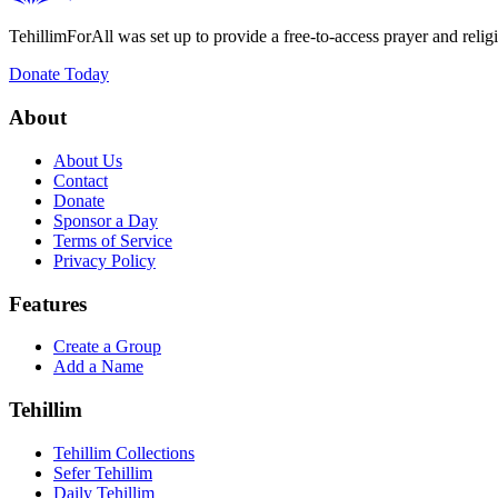
TehillimForAll was set up to provide a free-to-access prayer and religi
Donate Today
About
About Us
Contact
Donate
Sponsor a Day
Terms of Service
Privacy Policy
Features
Create a Group
Add a Name
Tehillim
Tehillim Collections
Sefer Tehillim
Daily Tehillim