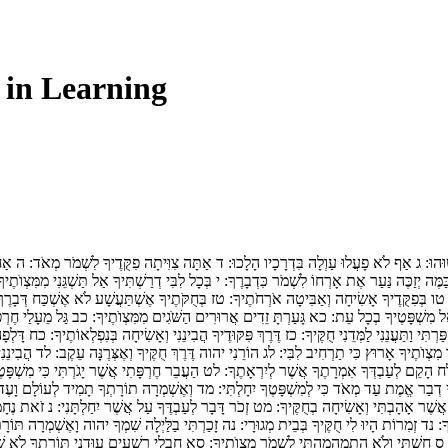
s in Learning
וּהוּ:
ג
אַף לֹא פָעֲלוּ עַוְלָה בִּדְרָכָיו הָלָכוּ:
ד
אַתָּה צִוִּיתָה פִקֻּדֶיךָ לִשְׁמֹר מְאֹד:
ה
אַחֲ
ַמֶּה יְזַכֶּה נַּעַר אֶת אָרְחוֹ לִשְׁמֹר כִּדְבָרֶךָ:
י
בְּכָל לִבִּי דְרַשְׁתִּיךָ אַל תַּשְׁגֵּנִי מִמִּצְוֺתֶיך
טו
בְּפִקֻּדֶיךָ אָשִׂיחָה וְאַבִּיטָה אֹרְחֹתֶיךָ:
טז
בְּחֻקֹּתֶיךָ אֶשְׁתַּעֲשָׁע לֹא אֶשְׁכַּח דְּבָרֶך
ֶל מִשְׁפָּטֶיךָ בְכָל עֵת:
כא
גָּעַרְתָּ זֵדִים אֲרוּרִים הַשֹּׁגִים מִמִּצְוֺתֶיךָ:
כב
גַּל מֵעָלַי חֶרְפּ
ַרְתִּי וַתַּעֲנֵנִי לַמְּדֵנִי חֻקֶּיךָ:
כז
דֶּרֶךְ פִּקּוּדֶיךָ הֲבִינֵנִי וְאָשִׂיחָה בְּנִפְלְאוֹתֶיךָ:
כח
דָּלְפָה
 מִצְוֺתֶיךָ אָרוּץ כִּי תַרְחִיב לִבִּי:
לג
הוֹרֵנִי יהוה דֶּרֶךְ חֻקֶּיךָ וְאֶצְּרֶנָּה עֵקֶב:
לד
הֲבִינֵנִ
ח
הָקֵם לְעַבְדְּךָ אִמְרָתֶךָ אֲשֶׁר לְיִרְאָתֶךָ:
לט
הַעֲבֵר חֶרְפָּתִי אֲשֶׁר יָגֹרְתִּי כִּי מִשְׁפּ
י דְבַר אֱמֶת עַד מְאֹד כִּי לְמִשְׁפָּטֶךָ יִחָלְתִּי:
מד
וְאֶשְׁמְרָה תוֹרָתְךָ תָמִיד לְעוֹלָם וָעֶ
 אֲשֶׁר אָהָבְתִּי וְאָשִׂיחָה בְחֻקֶּיךָ:
מט
זְכֹר דָּבָר לְעַבְדֶּךָ עַל אֲשֶׁר יִחַלְתָּנִי:
נ
זֹאת נֶחָמָת
ךָ:
נד
זְמִרוֹת הָיוּ לִי חֻקֶּיךָ בְּבֵית מְגוּרָי:
נה
זָכַרְתִּי בַלַּיְלָה שִׁמְךָ יהוה וָאֶשְׁמְרָה תּוֹרָ
ס
חַשְׁתִּי וְלֹא הִתְמַהְמָהְתִּי לִשְׁמֹר מִצְוֺתֶיךָ:
סא
חֶבְלֵי רְשָׁעִים עִוְּדֻנִי תּוֹרָתְךָ לֹא שׁ