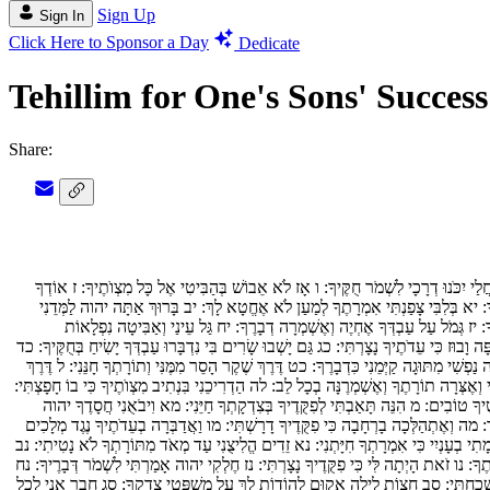
Sign Up
Sign In
Click Here to Sponsor a Day
Dedicate
Tehillim for One's Sons' Succes
Share:
לַי יִכֹּנוּ דְרָכָי לִשְׁמֹר חֻקֶּיךָ:
ו
אָז לֹא אֵבוֹשׁ בְּהַבִּיטִי אֶל כָּל מִצְוֺתֶיךָ:
ז
אוֹדְךָ
ָ:
יא
בְּלִבִּי צָפַנְתִּי אִמְרָתֶךָ לְמַעַן לֹא אֶחֱטָא לָךְ:
יב
בָּרוּךְ אַתָּה יהוה לַמְּדֵנִי
ָ:
יז
גְּמֹל עַל עַבְדְּךָ אֶחְיֶה וְאֶשְׁמְרָה דְבָרֶךָ:
יח
גַּל עֵינַי וְאַבִּיטָה נִפְלָאוֹת
ָה וָבוּז כִּי עֵדֹתֶיךָ נָצָרְתִּי:
כג
גַּם יָשְׁבוּ שָׂרִים בִּי נִדְבָּרוּ עַבְדְּךָ יָשִׂיחַ בְּחֻקֶּיךָ:
כד
 נַפְשִׁי מִתּוּגָה קַיְּמֵנִי כִּדְבָרֶךָ:
כט
דֶּרֶךְ שֶׁקֶר הָסֵר מִמֶּנִּי וְתוֹרָתְךָ חָנֵּנִי:
ל
דֶּרֶךְ
י וְאֶצְּרָה תוֹרָתֶךָ וְאֶשְׁמְרֶנָּה בְכָל לֵב:
לה
הַדְרִיכֵנִי בִּנְתִיב מִצְוֺתֶיךָ כִּי בוֹ חָפָצְתִּי:
ָטֶיךָ טוֹבִים:
מ
הִנֵּה תָּאַבְתִּי לְפִקֻּדֶיךָ בְּצִדְקָתְךָ חַיֵּנִי:
מא
וִיבֹאֻנִי חֲסָדֶךָ יהוה
ד:
מה
וְאֶתְהַלְּכָה בָרְחָבָה כִּי פִקֻּדֶיךָ דָרָשְׁתִּי:
מו
וַאֲדַבְּרָה בְעֵדֹתֶיךָ נֶגֶד מְלָכִים
ִי בְעָנְיִי כִּי אִמְרָתְךָ חִיָּתְנִי:
נא
זֵדִים הֱלִיצֻנִי עַד מְאֹד מִתּוֹרָתְךָ לֹא נָטִיתִי:
נב
תֶךָ:
נו
זֹאת הָיְתָה לִּי כִּי פִקֻּדֶיךָ נָצָרְתִּי:
נז
חֶלְקִי יהוה אָמַרְתִּי לִשְׁמֹר דְּבָרֶיךָ:
נח
ָכָחְתִּי:
סב
חֲצוֹת לַיְלָה אָקוּם לְהוֹדוֹת לָךְ עַל מִשְׁפְּטֵי צִדְקֶךָ:
סג
חָבֵר אָנִי לְכָל