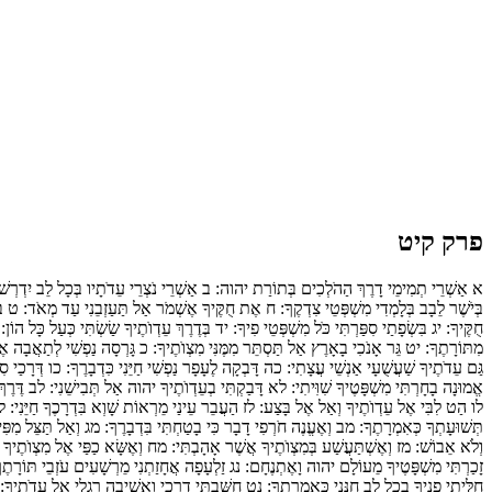
פרק קיט
א
אַשְׁרֵי תְמִימֵי דָרֶךְ הַהֹלְכִים בְּתוֹרַת יהוה:
ב
אַשְׁרֵי נֹצְרֵי עֵדֹתָיו בְּכָל לֵב יִדְרְשׁ
בְּיֹשֶׁר לֵבָב בְּלָמְדִי מִשְׁפְּטֵי צִדְקֶךָ:
ח
אֶת חֻקֶּיךָ אֶשְׁמֹר אַל תַּעַזְבֵנִי עַד מְאֹד:
ט
בּ
חֻקֶּיךָ:
יג
בִּשְׂפָתַי סִפַּרְתִּי כֹּל מִשְׁפְּטֵי פִיךָ:
יד
בְּדֶרֶךְ עֵדְוֺתֶיךָ שַׂשְׂתִּי כְּעַל כָּל הוֹן:
מִתּוֹרָתֶךָ:
יט
גֵּר אָנֹכִי בָאָרֶץ אַל תַּסְתֵּר מִמֶּנִּי מִצְוֺתֶיךָ:
כ
גָּרְסָה נַפְשִׁי לְתַאֲבָה א
גַּם עֵדֹתֶיךָ שַׁעֲשֻׁעָי אַנְשֵׁי עֲצָתִי:
כה
דָּבְקָה לֶעָפָר נַפְשִׁי חַיֵּנִי כִּדְבָרֶךָ:
כו
דְּרָכַי סִפּ
אֱמוּנָה בָחָרְתִּי מִשְׁפָּטֶיךָ שִׁוִּיתִי:
לא
דָּבַקְתִּי בְעֵדְוֺתֶיךָ יהוה אַל תְּבִישֵׁנִי:
לב
דֶּרֶךְ
לו
הַט לִבִּי אֶל עֵדְוֺתֶיךָ וְאַל אֶל בָּצַע:
לז
הַעֲבֵר עֵינַי מֵרְאוֹת שָׁוְא בִּדְרָכֶךָ חַיֵּנִי:
ל
תְּשׁוּעָתְךָ כְּאִמְרָתֶךָ:
מב
וְאֶעֱנֶה חֹרְפִי דָבָר כִּי בָטַחְתִּי בִּדְבָרֶךָ:
מג
וְאַל תַּצֵּל מִפִּ
וְלֹא אֵבוֹשׁ:
מז
וְאֶשְׁתַּעֲשַׁע בְּמִצְוֺתֶיךָ אֲשֶׁר אָהָבְתִּי:
מח
וְאֶשָּׂא כַפַּי אֶל מִצְוֺתֶיךָ
זָכַרְתִּי מִשְׁפָּטֶיךָ מֵעוֹלָם יהוה וָאֶתְנֶחָם:
נג
זַלְעָפָה אֲחָזַתְנִי מֵרְשָׁעִים עֹזְבֵי תּוֹרָתֶ
חִלִּיתִי פָנֶיךָ בְכָל לֵב חָנֵּנִי כְּאִמְרָתֶךָ:
נט
חִשַּׁבְתִּי דְרָכָי וָאָשִׁיבָה רַגְלַי אֶל עֵדֹתֶיךָ: