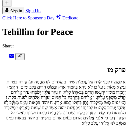
Sign Up
Sign In
Click Here to Sponsor a Day
Dedicate
Tehillim for Peace
Share:
פרק מו
א
לַמְנַצֵּחַ לִבְנֵי קֹרַח עַל עֲלָמוֹת שִׁיר:
ב
אֱלֹהִים לָנוּ מַחֲסֶה וָעֹז עֶזְרָה בְצָרוֹת
נִמְצָא מְאֹד:
ג
עַל כֵּן לֹא נִירָא בְּהָמִיר אָרֶץ וּבְמוֹט הָרִים בְּלֵב יַמִּים:
ד
יֶהֱמוּ
יֶחְמְרוּ מֵימָיו יִרְעֲשׁוּ הָרִים בְּגַאֲוָתוֹ סֶלָה:
ה
נָהָר פְּלָגָיו יְשַׂמְּחוּ עִיר אֱלֹהִים
קְדֹשׁ מִשְׁכְּנֵי עֶלְיוֹן:
ו
אֱלֹהִים בְּקִרְבָּהּ בַּל תִּמּוֹט יַעְזְרֶהָ אֱלֹהִים לִפְנוֹת בֹּקֶר:
ז
הָמוּ גוֹיִם מָטוּ מַמְלָכוֹת נָתַן בְּקוֹלוֹ תָּמוּג אָרֶץ:
ח
יהוה צְבָאוֹת עִמָּנוּ מִשְׂגָּב לָנוּ
אֱלֹהֵי יַעֲקֹב סֶלָה:
ט
לְכוּ חֲזוּ מִפְעֲלוֹת יהוה אֲשֶׁר שָׂם שַׁמּוֹת בָּאָרֶץ:
י
מַשְׁבִּית
מִלְחָמוֹת עַד קְצֵה הָאָרֶץ קֶשֶׁת יְשַׁבֵּר וְקִצֵּץ חֲנִית עֲגָלוֹת יִשְׂרֹף בָּאֵשׁ:
יא
הַרְפּוּ וּדְעוּ כִּי אָנֹכִי אֱלֹהִים אָרוּם בַּגּוֹיִם אָרוּם בָּאָרֶץ:
יב
יהוה צְבָאוֹת עִמָּנוּ
מִשְׂגָּב לָנוּ אֱלֹהֵי יַעֲקֹב סֶלָה: