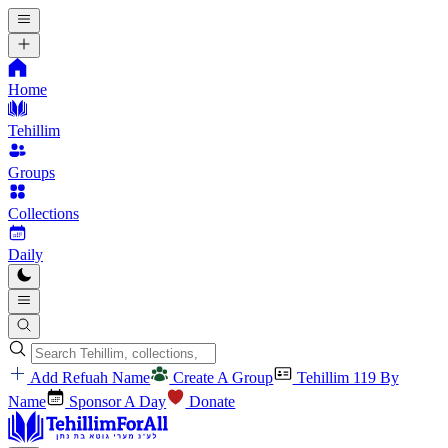
Home
Tehillim
Groups
Collections
Daily
Add Refuah Name
Create A Group
Tehillim 119 By
Name
Sponsor A Day
Donate