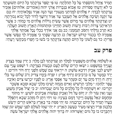
תָּמִיד אֲיַחֵל וְהוֹסַפְתִּי עַל כָּל תְּהִלָּתֶךָ:
טו
פִּי יְסַפֵּר צִדְקָתֶךָ כָּל הַיּוֹם תְּשׁוּעָתֶךָ
כִּי לֹא יָדַעְתִּי סְפֹרוֹת:
טז
אָבוֹא בִּגְבֻרוֹת אֲדֹנָי יהוה [אומרים: אלוהים] אַזְכִּיר
צִדְקָתְךָ לְבַדֶּךָ:
יז
אֱלֹהִים לִמַּדְתַּנִי מִנְּעוּרָי וְעַד הֵנָּה אַגִּיד נִפְלְאוֹתֶיךָ:
יח
וְגַם
עַד זִקְנָה וְשֵׂיבָה אֱלֹהִים אַל תַּעַזְבֵנִי עַד אַגִּיד זְרוֹעֲךָ לְדוֹר לְכָל יָבוֹא גְּבוּרָתֶךָ:
יט
וְצִדְקָתְךָ אֱלֹהִים עַד מָרוֹם אֲשֶׁר עָשִׂיתָ גְדֹלוֹת אֱלֹהִים מִי כָמוֹךָ:
כ
אֲשֶׁר
הִרְאִיתַנִי צָרוֹת רַבּוֹת וְרָעוֹת תָּשׁוּב תְּחַיֵּינִי וּמִתְּהֹמוֹת הָאָרֶץ תָּשׁוּב תַּעֲלֵנִי:
כא
תֶּרֶב גְּדֻלָּתִי וְתִסֹּב תְּנַחֲמֵנִי:
כב
גַּם אֲנִי אוֹדְךָ בִכְלִי נֶבֶל אֲמִתְּךָ אֱלֹהָי
אֲזַמְּרָה לְךָ בְכִנּוֹר קְדוֹשׁ יִשְׂרָאֵל:
כג
תְּרַנֵּנָּה שְׂפָתַי כִּי אֲזַמְּרָה לָּךְ וְנַפְשִׁי אֲשֶׁר
פָּדִיתָ:
כד
גַּם לְשׁוֹנִי כָּל הַיּוֹם תֶּהְגֶּה צִדְקָתֶךָ כִּי בֹשׁוּ כִי חָפְרוּ מְבַקְשֵׁי רָעָתִי:
פרק עב
א
לִשְׁלֹמֹה אֱלֹהִים מִשְׁפָּטֶיךָ לְמֶלֶךְ תֵּן וְצִדְקָתְךָ לְבֶן מֶלֶךְ:
ב
יָדִין עַמְּךָ בְצֶדֶק
וַעֲנִיֶּיךָ בְמִשְׁפָּט:
ג
יִשְׂאוּ הָרִים שָׁלוֹם לָעָם וּגְבָעוֹת בִּצְדָקָה:
ד
יִשְׁפֹּט עֲ‍נִיֵּי עָם
יוֹשִׁיעַ לִבְנֵי אֶבְיוֹן וִידַכֵּא עוֹשֵׁק:
ה
יִירָאוּךָ עִם שָׁמֶשׁ וְלִפְנֵי יָרֵחַ דּוֹר דּוֹרִים:
ו
יֵרֵד כְּמָטָר עַל גֵּז כִּרְבִיבִים זַרְזִיף אָרֶץ:
ז
יִפְרַח בְּיָמָיו צַדִּיק וְרֹב שָׁלוֹם עַד בְּלִי
יָרֵחַ:
ח
וְיֵרְדְּ מִיָּם עַד יָם וּמִנָּהָר עַד אַפְסֵי אָרֶץ:
ט
לְפָנָיו יִכְרְעוּ צִיִּים וְאֹיְבָיו
עָפָר יְלַחֵכוּ:
י
מַלְכֵי תַרְשִׁישׁ וְאִיִּים מִנְחָה יָשִׁיבוּ מַלְכֵי שְׁבָא וּסְבָא אֶשְׁכָּר
יַקְרִיבוּ:
יא
וְיִשְׁתַּחֲווּ לוֹ כָל מְלָכִים כָּל גּוֹיִם יַעַבְדוּהוּ:
יב
כִּי יַצִּיל אֶבְיוֹן מְשַׁוֵּעַ
וְעָנִי וְאֵין עֹזֵר לוֹ:
יג
יָחֹס עַל דַּל וְאֶבְיוֹן וְנַפְשׁוֹת אֶבְיוֹנִים יוֹשִׁיעַ:
יד
מִתּוֹךְ
וּמֵחָמָס יִגְאַל נַפְשָׁם וְיֵיקַר דָּמָם בְּעֵינָיו:
טו
וִיחִי וְיִתֶּן לוֹ מִזְּהַב שְׁבָא וְיִתְפַּלֵּל
בַּעֲדוֹ תָמִיד כָּל הַיּוֹם יְבָרֲכֶנְהוּ:
טז
יְהִי פִסַּת בַּר בָּאָרֶץ בְּרֹאשׁ הָרִים יִרְעַשׁ
כַּלְּבָנוֹן פִּרְיוֹ וְיָצִיצוּ מֵעִיר כְּעֵשֶׂב הָאָרֶץ:
יז
יְהִי שְׁמוֹ לְעוֹלָם לִפְנֵי שֶׁמֶשׁ יִנּוֹן שְׁמוֹ
וְיִתְבָּרְכוּ בוֹ כָּל גּוֹיִם יְאַשְּׁרוּהוּ:
יח
בָּרוּךְ יהוה אֱלֹהִים אֱלֹהֵי יִשְׂרָאֵל עֹשֵׂה