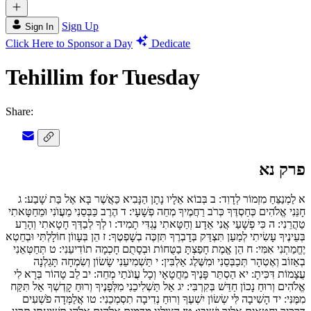
Sign Up
Sign In
Click Here to Sponsor a Day
Dedicate
Tehillim for Tuesday
Share:
פרק נא
א
לַמְנַצֵּחַ מִזְמוֹר לְדָוִד:
ב
בְּבוֹא אֵלָיו נָתָן הַנָּבִיא כַּאֲשֶׁר בָּא אֶל בַּת שָׁבַע:
ג
חָנֵּנִי אֱלֹהִים כְּחַסְדֶּךָ כְּרֹב רַחֲמֶיךָ מְחֵה פְשָׁעָי:
ד
הֶרֶב כַּבְּסֵנִי מֵעֲוֺנִי וּמֵחַטָּאתִי
טַהֲרֵנִי:
ה
כִּי פְשָׁעַי אֲנִי אֵדָע וְחַטָּאתִי נֶגְדִּי תָמִיד:
ו
לְךָ לְבַדְּךָ חָטָאתִי וְהָרַע
בְּעֵינֶיךָ עָשִׂיתִי לְמַעַן תִּצְדַּק בְּדָבְרֶךָ תִּזְכֶּה בְשָׁפְטֶךָ:
ז
הֵן בְּעָווֹן חוֹלָלְתִּי וּבְחֵטְא
יֶחֱמַתְנִי אִמִּי:
ח
הֵן אֱמֶת חָפַצְתָּ בַטֻּחוֹת וּבְסָתֻם חָכְמָה תוֹדִיעֵנִי:
ט
תְּחַטְּאֵנִי
בְאֵזוֹב וְאֶטְהָר תְּכַבְּסֵנִי וּמִשֶּׁלֶג אַלְבִּין:
י
תַּשְׁמִיעֵנִי שָׂשׂוֹן וְשִׂמְחָה תָּגֵלְנָה
עֲצָמוֹת דִּכִּיתָ:
יא
הַסְתֵּר פָּנֶיךָ מֵחֲטָאָי וְכָל עֲוֺנֹתַי מְחֵה:
יב
לֵב טָהוֹר בְּרָא לִי
אֱלֹהִים וְרוּחַ נָכוֹן חַדֵּשׁ בְּקִרְבִּי:
יג
אַל תַּשְׁלִיכֵנִי מִלְּפָנֶיךָ וְרוּחַ קָדְשְׁךָ אַל תִּקַּח
מִמֶּנִּי:
יד
הָשִׁיבָה לִּי שְׂשׂוֹן יִשְׁעֶךָ וְרוּחַ נְדִיבָה תִסְמְכֵנִי:
טו
אֲלַמְּדָה פֹשְׁעִים