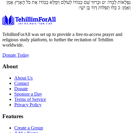
נִפְלָאוֹת לְבַדּוֹ:
יט
וּבָרוּךְ שֵׁם כְּבוֹדוֹ לְעוֹלָם וְיִמָּלֵא כְבוֹדוֹ אֶת כֹּל הָאָרֶץ אָמֵן
וְאָמֵן:
כ
כָּלּוּ תְפִלּוֹת דָּוִד בֶּן יִשָׁי:
TehillimForAll was set up to provide a free-to-access prayer and
religious study platform, to further the recitation of Tehillim
worldwide.
Donate Today
About
About Us
Contact
Donate
Sponsor a Day
Terms of Service
Privacy Policy
Features
Create a Group