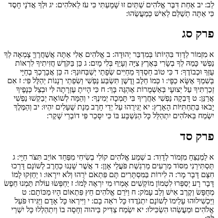
לֵב:
יב
אַחַת דִּבֶּר אֱלֹהִים שְׁתַּיִם זוּ שָׁמָעְתִּי כִּי עֹז לֵאלֹהִים:
יג
וּלְךָ אֲדֹנָי חָסֶד
כִּי אַתָּה תְשַׁלֵּם לְאִישׁ כְּמַעֲשֵׂהוּ:
פרק סג
א
מִזְמוֹר לְדָוִד בִּהְיוֹתוֹ בְּמִדְבַּר יְהוּדָה:
ב
אֱלֹהִים אֵלִי אַתָּה אֲ‍שַׁחֲרֶךָּ צָמְאָה לְךָ
נַפְשִׁי כָּמַהּ לְךָ בְשָׂרִי בְּאֶרֶץ צִיָּה וְעָיֵף בְּלִי מָיִם:
ג
כֵּן בַּקֹּדֶשׁ חֲזִיתִיךָ לִרְאוֹת
עֻזְּךָ וּכְבוֹדֶךָ:
ד
כִּי טוֹב חַסְדְּךָ מֵחַיִּים שְׂפָתַי יְשַׁבְּחוּנְךָ:
ה
כֵּן אֲבָרֶכְךָ בְחַיָּי
בְּשִׁמְךָ אֶשָּׂא כַפָּי:
ו
כְּמוֹ חֵלֶב וָדֶשֶׁן תִּשְׂבַּע נַפְשִׁי וְשִׂפְתֵי רְנָנוֹת יְהַלֶּל פִּי:
ז
אִם
זְכַרְתִּיךָ עַל יְצוּעָי בְּאַשְׁמֻרוֹת אֶהְגֶּה בָּךְ:
ח
כִּי הָיִיתָ עֶזְרָתָה לִּי וּבְצֵל כְּנָפֶיךָ
אֲרַנֵּן:
ט
דָּבְקָה נַפְשִׁי אַחֲרֶיךָ בִּי תָּמְכָה יְמִינֶךָ:
י
וְהֵמָּה לְשׁוֹאָה יְבַקְשׁוּ נַפְשִׁי
יָבֹאוּ בְּתַחְתִּיּוֹת הָאָרֶץ:
יא
יַגִּירֻהוּ עַל יְדֵי חָרֶב מְנָת שֻׁעָלִים יִהְיוּ:
יב
וְהַמֶּלֶךְ
יִשְׂמַח בֵּאלֹהִים יִתְהַלֵּל כָּל הַנִּשְׁבָּע בּוֹ כִּי יִסָּכֵר פִּי דוֹבְרֵי שָׁקֶר:
פרק סד
א
לַמְנַצֵּחַ מִזְמוֹר לְדָוִד:
ב
שְׁמַע אֱלֹהִים קוֹלִי בְשִׂיחִי מִפַּחַד אוֹיֵב תִּצֹּר חַיָּי:
ג
תַּסְתִּירֵנִי מִסּוֹד מְרֵעִים מֵרִגְשַׁת פֹּעֲלֵי אָוֶן:
ד
אֲשֶׁר שָׁנְנוּ כַחֶרֶב לְשׁוֹנָם דָּרְכוּ
חִצָּם דָּבָר מָר:
ה
לִירוֹת בַּמִּסְתָּרִים תָּם פִּתְאֹם יֹרֻהוּ וְלֹא יִירָאוּ:
ו
יְחַזְּקוּ לָמוֹ
דָּבָר רָע יְסַפְּרוּ לִטְמוֹן מוֹקְשִׁים אָמְרוּ מִי יִרְאֶה לָּמוֹ:
ז
יַחְפְּשׂוּ עוֹלֹת תַּמְנוּ חֵפֶשׂ
מְחֻפָּשׂ וְקֶרֶב אִישׁ וְלֵב עָמֹק:
ח
וַיֹּרֵם אֱלֹהִים חֵץ פִּתְאוֹם הָיוּ מַכּוֹתָם:
ט
וַיַּכְשִׁילוּהוּ עָלֵימוֹ לְשׁוֹנָם יִתְנֹדֲדוּ כָּל רֹאֵה בָם:
י
וַיִּירְאוּ כָּל אָדָם וַיַּגִּידוּ פֹּעַל
אֱלֹהִים וּמַעֲשֵׂהוּ הִשְׂכִּילוּ:
יא
יִשְׂמַח צַדִּיק בַּיהוה וְחָסָה בוֹ וְיִתְהַלְלוּ כָּל יִשְׁרֵי