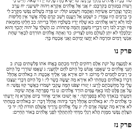
סוֹד בְּבֵית אֱלֹהִים נְהַלֵּךְ בְּרָגֶשׁ:
טז
יַשִּׁיא מָוֶת עָלֵימוֹ יֵרְדוּ שְׁאוֹל חַיִּים כִּי
רָעוֹת בִּמְגוּרָם בְּקִרְבָּם:
יז
אֲנִי אֶל אֱלֹהִים אֶקְרָא וַיהוה יוֹשִׁיעֵנִי:
יח
עֶרֶב
וָבֹקֶר וְצָהֳרַיִם אָשִׂיחָה וְאֶהֱמֶה וַיִּשְׁמַע קוֹלִי:
יט
פָּדָה בְשָׁלוֹם נַפְשִׁי מִקֲּרָב לִי
כִּי בְרַבִּים הָיוּ עִמָּדִי:
כ
יִשְׁמַע אֵל וְיַעֲנֵם וְיֹשֵׁב קֶדֶם סֶלָה אֲשֶׁר אֵין חֲלִיפוֹת
לָמוֹ וְלֹא יָרְאוּ אֱלֹהִים:
כא
שָׁלַח יָדָיו בִּשְׁלֹמָיו חִלֵּל בְּרִיתוֹ:
כב
חָלְקוּ מַחְמָאֹת
פִּיו וּקֲרָב לִבּוֹ רַכּוּ דְבָרָיו מִשֶּׁמֶן וְהֵמָּה פְתִחוֹת:
כג
הַשְׁלֵךְ עַל יהוה יְהָבְךָ וְהוּא
יְכַלְכְּלֶךָ לֹא יִתֵּן לְעוֹלָם מוֹט לַצַּדִּיק:
כד
וְאַתָּה אֱלֹהִים תּוֹרִדֵם לִבְאֵר שַׁחַת
אַנְשֵׁי דָמִים וּמִרְמָה לֹא יֶחֱצוּ יְמֵיהֶם וַאֲנִי אֶבְטַח בָּךְ:
פרק נו
א
לַמְנַצֵּחַ עַל יוֹנַת אֵלֶם רְחֹקִים לְדָוִד מִכְתָּם בֶּאֱחֹז אֹתוֹ פְלִשְׁתִּים בְּגַת:
ב
חָנֵּנִי אֱלֹהִים כִּי שְׁאָפַנִי אֱנוֹשׁ כָּל הַיּוֹם לֹחֵם יִלְחָצֵנִי:
ג
שָׁאֲפוּ שׁוֹרְרַי כָּל הַיּוֹם
כִּי רַבִּים לֹחֲמִים לִי מָרוֹם:
ד
יוֹם אִירָא אֲנִי אֵלֶיךָ אֶבְטָח:
ה
בֵּאלֹהִים אֲהַלֵּל
דְּבָרוֹ בֵּאלֹהִים בָּטַחְתִּי לֹא אִירָא מַה יַּעֲשֶׂה בָשָׂר לִי:
ו
כָּל הַיּוֹם דְּבָרַי יְעַצֵּבוּ
עָלַי כָּל מַחְשְׁבֹתָם לָרָע:
ז
יָגוּרוּ יִצְפֹּנוּ הֵמָּה עֲקֵבַי יִשְׁמֹרוּ כַּאֲשֶׁר קִוּוּ נַפְשִׁי:
ח
עַל אָוֶן פַּלֶּט לָמוֹ בְּאַף עַמִּים הוֹרֵד אֱלֹהִים:
ט
נֹדִי סָפַרְתָּה אָתָּה שִׂימָה
דִמְעָתִי בְנֹאדֶךָ הֲלֹא בְּסִפְרָתֶךָ:
י
אָז יָשׁוּבוּ אוֹיְבַי אָחוֹר בְּיוֹם אֶקְרָא זֶה יָדַעְתִּי
כִּי אֱלֹהִים לִי:
יא
בֵּאלֹהִים אֲהַלֵּל דָּבָר בַּיהוה אֲהַלֵּל דָּבָר:
יב
בֵּאלֹהִים בָּטַחְתִּי
לֹא אִירָא מַה יַּעֲשֶׂה אָדָם לִי:
יג
עָלַי אֱלֹהִים נְדָרֶיךָ אֲשַׁלֵּם תּוֹדֹת לָךְ:
יד
כִּי
הִצַּלְתָּ נַפְשִׁי מִמָּוֶת הֲלֹא רַגְלַי מִדֶּחִי לְהִתְהַלֵּךְ לִפְנֵי אֱלֹהִים בְּאוֹר הַחַיִּים:
פרק נז