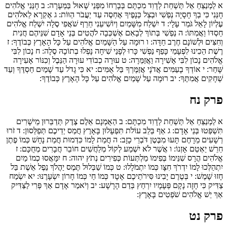
א
לַמְנַצֵּחַ אַל תַּשְׁחֵת לְדָוִד מִכְתָּם בְּבָרְחוֹ מִפְּנֵי שָׁאוּל בַּמְּעָרָה:
ב
חָנֵּנִי אֱלֹהִים
חָנֵּנִי כִּי בְךָ חָסָיָה נַפְשִׁי וּבְצֵל כְּנָפֶיךָ אֶחְסֶה עַד יַעֲבֹר הַוּוֹת:
ג
אֶקְרָא לֵאלֹהִים
עֶלְיוֹן לָאֵל גֹּמֵר עָלָי:
ד
יִשְׁלַח מִשָּׁמַיִם וְיוֹשִׁיעֵנִי חֵרֵף שֹׁאֲפִי סֶלָה יִשְׁלַח אֱלֹהִים
חַסְדּוֹ וַאֲמִתּוֹ:
ה
נַפְשִׁי בְּתוֹךְ לְבָאִם אֶשְׁכְּבָה לֹהֲטִים בְּנֵי אָדָם שִׁנֵּיהֶם חֲנִית
וְחִצִּים וּלְשׁוֹנָם חֶרֶב חַדָּה:
ו
רוּמָה עַל הַשָּׁמַיִם אֱלֹהִים עַל כָּל הָאָרֶץ כְּבוֹדֶךָ:
ז
רֶשֶׁת הֵכִינוּ לִפְעָמַי כָּפַף נַפְשִׁי כָּרוּ לְפָנַי שִׁיחָה נָפְלוּ בְתוֹכָהּ סֶלָה:
ח
נָכוֹן לִבִּי
אֱלֹהִים נָכוֹן לִבִּי אָשִׁירָה וַאֲזַמֵּרָה:
ט
עוּרָה כְבוֹדִי עוּרָה הַנֵּבֶל וְכִנּוֹר אָעִירָה
שָּׁחַר:
י
אוֹדְךָ בָעַמִּים אֲדֹנָי אֲזַמֶּרְךָ בַּל אֻמִּים:
יא
כִּי גָדֹל עַד שָׁמַיִם חַסְדֶּךָ וְעַד
שְׁחָקִים אֲמִתֶּךָ:
יב
רוּמָה עַל שָׁמַיִם אֱלֹהִים עַל כָּל הָאָרֶץ כְּבוֹדֶךָ:
פרק נח
א
לַמְנַצֵּחַ אַל תַּשְׁחֵת לְדָוִד מִכְתָּם:
ב
הַאֻמְנָם אֵלֶם צֶדֶק תְּדַבֵּרוּן מֵישָׁרִים
תִּשְׁפְּטוּ בְּנֵי אָדָם:
ג
אַף בְּלֵב עוֹלֹת תִּפְעָלוּן בָּאָרֶץ חֲמַס יְדֵיכֶם תְּפַלֵּסוּן:
ד
זֹרוּ
רְשָׁעִים מֵרָחֶם תָּעוּ מִבֶּטֶן דֹּבְרֵי כָזָב:
ה
חֲמַת לָמוֹ כִּדְמוּת חֲמַת נָחָשׁ כְּמוֹ פֶתֶן
חֵרֵשׁ יַאְטֵם אָזְנוֹ:
ו
אֲשֶׁר לֹא יִשְׁמַע לְקוֹל מְלַחֲשִׁים חוֹבֵר חֲבָרִים מְחֻכָּם:
ז
אֱלֹהִים הֲרָס שִׁנֵּימוֹ בְּפִימוֹ מַלְתְּעוֹת כְּפִירִים נְתֹץ יהוה:
ח
יִמָּאֲסוּ כְמוֹ מַיִם
יִתְהַלְּכוּ לָמוֹ יִדְרֹךְ חִצָּו כְּמוֹ יִתְמֹלָלוּ:
ט
כְּמוֹ שַׁבְּלוּל תֶּמֶס יַהֲלֹךְ נֵפֶל אֵשֶׁת בַּל
חָזוּ שָׁמֶשׁ:
י
בְּטֶרֶם יָבִינוּ סִּירֹתֵיכֶם אָטָד כְּמוֹ חַי כְּמוֹ חָרוֹן יִשְׂעָרֶנּוּ:
יא
יִשְׂמַח
צַדִּיק כִּי חָזָה נָקָם פְּעָמָיו יִרְחַץ בְּדַם הָרָשָׁע:
יב
וְיֹאמַר אָדָם אַךְ פְּרִי לַצַּדִּיק
אַךְ יֵשׁ אֱלֹהִים שֹׁפְטִים בָּאָרֶץ:
פרק נט