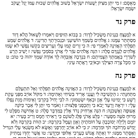
מְאָסָם:
ז
מִי יִתֵּן מִצִּיּוֹן יְשֻׁעוֹת יִשְׂרָאֵל בְּשׁוּב אֱלֹהִים שְׁבוּת עַמּוֹ יָגֵל יַעֲקֹב
יִשְׂמַח יִשְׂרָאֵל:
פרק נד
א
לַמְנַצֵּחַ בִּנְגִינֹת מַשְׂכִּיל לְדָוִד:
ב
בְּבוֹא הַזִּיפִים וַיֹּאמְרוּ לְשָׁאוּל הֲלֹא דָוִד
מִסְתַּתֵּר עִמָּנוּ:
ג
אֱלֹהִים בְּשִׁמְךָ הוֹשִׁיעֵנִי וּבִגְבוּרָתְךָ תְדִינֵנִי:
ד
אֱלֹהִים שְׁמַע
תְּפִלָּתִי הַאֲזִינָה לְאִמְרֵי פִי:
ה
כִּי זָרִים קָמוּ עָלַי וְעָרִיצִים בִּקְשׁוּ נַפְשִׁי לֹא שָׂמוּ
אֱלֹהִים לְנֶגְדָּם סֶלָה:
ו
הִנֵּה אֱלֹהִים עֹזֵר לִי אֲדֹנָי בְּסֹמְכֵי נַפְשִׁי:
ז
יָשִׁיב הָרַע
לְשֹׁרְרָי בַּאֲמִתְּךָ הַצְמִיתֵם:
ח
בִּנְדָבָה אֶזְבְּחָה לָּךְ אוֹדֶה שִּׁמְךָ יהוה כִּי טוֹב:
ט
כִּי מִכָּל צָרָה הִצִּילָנִי וּבְאֹיְבַי רָאֲתָה עֵינִי:
פרק נה
א
לַמְנַצֵּחַ בִּנְגִינֹת מַשְׂכִּיל לְדָוִד:
ב
הַאֲזִינָה אֱלֹהִים תְּפִלָּתִי וְאַל תִּתְעַלַּם
מִתְּחִנָּתִי:
ג
הַקְשִׁיבָה לִּי וַעֲנֵנִי אָרִיד בְּשִׂיחִי וְאָהִימָה:
ד
מִקּוֹל אוֹיֵב מִפְּנֵי עָקַת
רָשָׁע כִּי יָמִיטוּ עָלַי אָוֶן וּבְאַף יִשְׂטְמוּנִי:
ה
לִבִּי יָחִיל בְּקִרְבִּי וְאֵימוֹת מָוֶת נָפְלוּ
עָלָי:
ו
יִרְאָה וָרַעַד יָבֹא בִי וַתְּכַסֵּנִי פַּלָּצוּת:
ז
וָאֹמַר מִי יִתֶּן לִּי אֵבֶר כַּיּוֹנָה
אָעוּפָה וְאֶשְׁכֹּנָה:
ח
הִנֵּה אַרְחִיק נְדֹד אָלִין בַּמִּדְבָּר סֶלָה:
ט
אָחִישָׁה מִפְלָט לִי
מֵרוּחַ סֹעָה מִסָּעַר:
י
בַּלַּע אֲדֹנָי פַּלַּג לְשׁוֹנָם כִּי רָאִיתִי חָמָס וְרִיב בָּעִיר:
יא
יוֹמָם וָלַיְלָה יְסוֹבְבֻהָ עַל חוֹמֹתֶיהָ וְאָוֶן וְעָמָל בְּקִרְבָּהּ:
יב
הַוּוֹת בְּקִרְבָּהּ וְלֹא
יָמִישׁ מֵרְחֹבָהּ תֹּךְ וּמִרְמָה:
יג
כִּי לֹא אוֹיֵב יְחָרְפֵנִי וְאֶשָּׂא לֹא מְשַׂנְאִי עָלַי הִגְדִּיל
וְאֶסָּתֵר מִמֶּנּוּ:
יד
וְאַתָּה אֱנוֹשׁ כְּעֶרְכִּי אַלּוּפִי וּמְיֻדָּעִי:
טו
אֲשֶׁר יַחְדָּו נַמְתִּיק