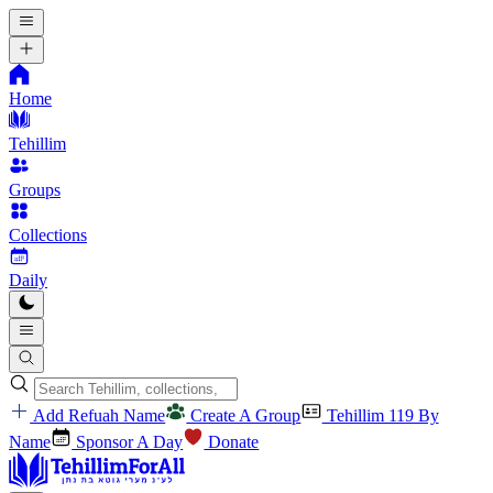
Home
Tehillim
Groups
Collections
Daily
Add Refuah Name
Create A Group
Tehillim 119 By
Name
Sponsor A Day
Donate