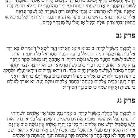
דְּרָכֶיךָ וְחַטָּאִים אֵלֶיךָ יָשׁוּבוּ:
טז
הַצִּילֵנִי מִדָּמִים אֱלֹהִים אֱלֹהֵי תְּשׁוּעָתִי תְּרַנֵּן
לְשׁוֹנִי צִדְקָתֶךָ:
יז
אֲדֹנָי שְׂפָתַי תִּפְתָּח וּפִי יַגִּיד תְּהִלָּתֶךָ:
יח
כִּי לֹא תַחְפֹּץ זֶבַח
וְאֶתֵּנָה עוֹלָה לֹא תִרְצֶה:
יט
זִבְחֵי אֱלֹהִים רוּחַ נִשְׁבָּרָה לֵב נִשְׁבָּר וְנִדְכֶּה
אֱלֹהִים לֹא תִבְזֶה:
כ
הֵיטִיבָה בִרְצוֹנְךָ אֶת צִיּוֹן תִּבְנֶה חוֹמוֹת יְרוּשָׁלָיִם:
כא
אָז
תַּחְפֹּץ זִבְחֵי צֶדֶק עוֹלָה וְכָלִיל אָז יַעֲלוּ עַל מִזְבַּחֲךָ פָרִים:
פרק נב
א
לַמְנַצֵּחַ מַשְׂכִּיל לְדָוִד:
ב
בְּבוֹא דּוֹאֵג הָאֲדֹמִי וַיַּגֵּד לְשָׁאוּל וַיֹּאמֶר לוֹ בָּא דָוִד
אֶל בֵּית אֲחִימֶלֶךְ:
ג
מַה תִּתְהַלֵּל בְּרָעָה הַגִּבּוֹר חֶסֶד אֵל כָּל הַיּוֹם:
ד
הַוּוֹת
תַּחְשֹׁב לְשׁוֹנֶךָ כְּתַעַר מְלֻטָּשׁ עֹשֵׂה רְמִיָּה:
ה
אָהַבְתָּ רָּע מִטּוֹב שֶׁקֶר מִדַּבֵּר
צֶדֶק סֶלָה:
ו
אָהַבְתָּ כָל דִּבְרֵי בָלַע לְשׁוֹן מִרְמָה:
ז
גַּם אֵל יִתָּצְךָ לָנֶצַח יַחְתְּךָ
וְיִסָּחֲךָ מֵאֹהֶל וְשֵׁרֶשְׁךָ מֵאֶרֶץ חַיִּים סֶלָה:
ח
וְיִרְאוּ צַדִּיקִים וְיִירָאוּ וְעָלָיו יִשְׂחָקוּ:
ט
הִנֵּה הַגֶּבֶר לֹא יָשִׂים אֱלֹהִים מָעוּזּוֹ וַיִּבְטַח בְּרֹב עָשְׁרוֹ יָעֹז בְּהַוָּתוֹ:
י
וַאֲנִי
כְּזַיִת רַעֲנָן בְּבֵית אֱלֹהִים בָּטַחְתִּי בְחֶסֶד אֱלֹהִים עוֹלָם וָעֶד:
יא
אוֹדְךָ לְעוֹלָם
כִּי עָשִׂיתָ וַאֲקַוֶּה שִׁמְךָ כִי טוֹב נֶגֶד חֲסִידֶיךָ:
פרק נג
א
לַמְנַצֵּחַ עַל מָחֲלַת מַשְׂכִּיל לְדָוִד:
ב
אָמַר נָבָל בְּלִבּוֹ אֵין אֱלֹהִים הִשְׁחִיתוּ
וְהִתְעִיבוּ עָוֶל אֵין עֹשֵׂה טוֹב:
ג
אֱלֹהִים מִשָּׁמַיִם הִשְׁקִיף עַל בְּנֵי אָדָם לִרְאוֹת
הֲיֵשׁ מַשְׂכִּיל דֹּרֵשׁ אֶת אֱלֹהִים:
ד
כֻּלּוֹ סָג יַחְדָּו נֶאֱלָחוּ אֵין עֹשֵׂה טוֹב אֵין גַּם
אֶחָד:
ה
הֲלֹא יָדְעוּ פֹּעֲלֵי אָוֶן אֹכְלֵי עַמִּי אָכְלוּ לֶחֶם אֱלֹהִים לֹא קָרָאוּ:
ו
שָׁם
פָּחֲדוּ פַחַד לֹא הָיָה פָחַד כִּי אֱלֹהִים פִּזַּר עַצְמוֹת חֹנָךְ הֱבִשֹׁתָה כִּי אֱלֹהִים