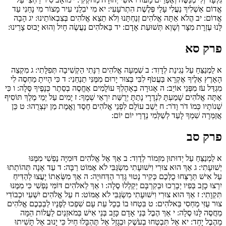
אֱדוֹם אַשְׁלִיךְ נַעֲלִי עָלַי פְּלֶשֶׁת הִתְרֹעָעִי:
יא
מִי יֹבִלֵנִי עִיר מָצוֹר מִי נָחַנִי עַד
אֱדוֹם:
יב
הֲלֹא אַתָּה אֱלֹהִים זְנַחְתָּנוּ וְלֹא תֵצֵא אֱלֹהִים בְּצִבְאוֹתֵינוּ:
יג
הָבָה
לָּנוּ עֶזְרָת מִצָּר וְשָׁוְא תְּשׁוּעַת אָדָם:
יד
בֵּאלֹהִים נַעֲשֶׂה חָיִל וְהוּא יָבוּס צָרֵינוּ:
פרק סא
א
לַמְנַצֵּחַ עַל נְגִינַת לְדָוִד:
ב
שִׁמְעָה אֱלֹהִים רִנָּתִי הַקְשִׁיבָה תְּפִלָּתִי:
ג
מִקְצֵה
הָאָרֶץ אֵלֶיךָ אֶקְרָא בַּעֲטֹף לִבִּי בְּצוּר יָרוּם מִמֶּנִּי תַנְחֵנִי:
ד
כִּי הָיִיתָ מַחְסֶה לִי
מִגְדַּל עֹז מִפְּנֵי אוֹיֵב:
ה
אָגוּרָה בְאָהָלְךָ עוֹלָמִים אֶחֱסֶה בְסֵתֶר כְּנָפֶיךָ סֶּלָה:
ו
כִּי
אַתָּה אֱלֹהִים שָׁמַעְתָּ לִנְדָרָי נָתַתָּ יְרֻשַּׁת יִרְאֵי שְׁמֶךָ:
ז
יָמִים עַל יְמֵי מֶלֶךְ תּוֹסִיף
שְׁנוֹתָיו כְּמוֹ דֹר וָדֹר:
ח
יֵשֵׁב עוֹלָם לִפְנֵי אֱלֹהִים חֶסֶד וֶאֱמֶת מַן יִנְצְרֻהוּ:
ט
כֵּן
אֲזַמְּרָה שִׁמְךָ לָעַד לְשַׁלְּמִי נְדָרַי יוֹם יוֹם:
פרק סב
א
לַמְנַצֵּחַ עַל יְדוּתוּן מִזְמוֹר לְדָוִד:
ב
אַךְ אֶל אֱלֹהִים דּוּמִיָּה נַפְשִׁי מִמֶּנּוּ
יְשׁוּעָתִי:
ג
אַךְ הוּא צוּרִי וִישׁוּעָתִי מִשְׂגַּבִּי לֹא אֶמּוֹט רַבָּה:
ד
עַד אָנָה תְּהוֹתְתוּ
עַל אִישׁ תְּרָצְּחוּ כֻלְּכֶם כְּקִיר נָטוּי גָּדֵר הַדְּחוּיָה:
ה
אַךְ מִשְּׂאֵתוֹ יָעֲצוּ לְהַדִּיחַ
יִרְצוּ כָזָב בְּפִיו יְבָרֵכוּ וּבְקִרְבָּם יְקַלְלוּ סֶלָה:
ו
אַךְ לֵאלֹהִים דּוֹמִּי נַפְשִׁי כִּי מִמֶּנּוּ
תִּקְוָתִי:
ז
אַךְ הוּא צוּרִי וִישׁוּעָתִי מִשְׂגַּבִּי לֹא אֶמּוֹט:
ח
עַל אֱלֹהִים יִשְׁעִי וּכְבוֹדִי
צוּר עֻזִּי מַחְסִי בֵּאלֹהִים:
ט
בִּטְחוּ בוֹ בְכָל עֵת עָם שִׁפְכוּ לְפָנָיו לְבַבְכֶם אֱלֹהִים
מַחֲסֶה לָּנוּ סֶלָה:
י
אַךְ הֶבֶל בְּנֵי אָדָם כָּזָב בְּנֵי אִישׁ בְּמֹאזְנַיִם לַעֲלוֹת הֵמָּה
מֵהֶבֶל יָחַד:
יא
אַל תִּבְטְחוּ בְעֹשֶׁק וּבְגָזֵל אַל תֶּהְבָּלוּ חַיִל כִּי יָנוּב אַל תָּשִׁיתוּ