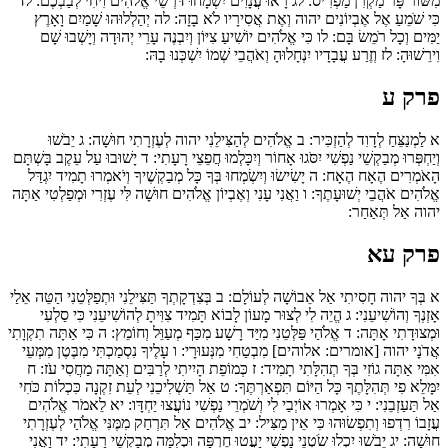
מִשּׁוֹר פָּר מַקְרִן מַפְרִיס:
לג
רָאוּ עֲנָוִים יִשְׂמָחוּ דֹּרְשֵׁי אֱלֹהִים וִיחִי לְבַבְכֶם:
לד
כִּי שֹׁמֵעַ אֶל אֶבְיוֹנִים יהוה וְאֶת אֲסִירָיו לֹא בָזָה:
לה
יְהַלְלוּהוּ שָׁמַיִם וָאָרֶץ
יַמִּים וְכָל רֹמֵשׂ בָּם:
לו
כִּי אֱלֹהִים יוֹשִׁיעַ צִיּוֹן וְיִבְנֶה עָרֵי יְהוּדָה וְיָשְׁבוּ שָׁם
וִירֵשׁוּהָ:
לז
וְזֶרַע עֲבָדָיו יִנְחָלוּהָ וְאֹהֲבֵי שְׁמוֹ יִשְׁכְּנוּ בָהּ:
פרק ע
א
לַמְנַצֵּחַ לְדָוִד לְהַזְכִּיר:
ב
אֱלֹהִים לְהַצִּילֵנִי יהוה לְעֶזְרָתִי חוּשָׁה:
ג
יֵבֹשׁוּ
וְיַחְפְּרוּ מְבַקְשֵׁי נַפְשִׁי יִסֹּגוּ אָחוֹר וְיִכָּלְמוּ חֲפֵצֵי רָעָתִי:
ד
יָשׁוּבוּ עַל עֵקֶב בָּשְׁתָּם
הָאֹמְרִים הֶאָח הֶאָח:
ה
יָשִׂישׂוּ וְיִשְׂמְחוּ בְּךָ כָּל מְבַקְשֶׁיךָ וְיֹאמְרוּ תָמִיד יִגְדַּל
אֱלֹהִים אֹהֲבֵי יְשׁוּעָתֶךָ:
ו
וַאֲנִי עָנִי וְאֶבְיוֹן אֱלֹהִים חוּשָׁה לִּי עֶזְרִי וּמְפַלְטִי אַתָּה
יהוה אַל תְּאַחַר:
פרק עא
א
בְּךָ יהוה חָסִיתִי אַל אֵבוֹשָׁה לְעוֹלָם:
ב
בְּצִדְקָתְךָ תַּצִּילֵנִי וּתְפַלְּטֵנִי הַטֵּה אֵלַי
אָזְנְךָ וְהוֹשִׁיעֵנִי:
ג
הֱיֵה לִי לְצוּר מָעוֹן לָבוֹא תָּמִיד צִוִּיתָ לְהוֹשִׁיעֵנִי כִּי סַלְעִי
וּמְצוּדָתִי אָתָּה:
ד
אֱ‍לֹהַי פַּלְּטֵנִי מִיַּד רָשָׁע מִכַּף מְעַוֵּל וְחוֹמֵץ:
ה
כִּי אַתָּה תִקְוָתִי
אֲדֹנָי יהוה [אומרים: אלוהים] מִבְטַחִי מִנְּעוּרָי:
ו
עָלֶיךָ נִסְמַכְתִּי מִבֶּטֶן מִמְּעֵי
אִמִּי אַתָּה גוֹזִי בְּךָ תְהִלָּתִי תָמִיד:
ז
כְּמוֹפֵת הָיִיתִי לְרַבִּים וְאַתָּה מַחֲסִי עֹז:
ח
יִמָּלֵא פִי תְּהִלָּתֶךָ כָּל הַיּוֹם תִּפְאַרְתֶּךָ:
ט
אַל תַּשְׁלִיכֵנִי לְעֵת זִקְנָה כִּכְלוֹת כֹּחִי
אַל תַּעַזְבֵנִי:
י
כִּי אָמְרוּ אוֹיְבַי לִי וְשֹׁמְרֵי נַפְשִׁי נוֹעֲצוּ יַחְדָּו:
יא
לֵאמֹר אֱלֹהִים
עֲזָבוֹ רִדְפוּ וְתִפְשׂוּהוּ כִּי אֵין מַצִּיל:
יב
אֱלֹהִים אַל תִּרְחַק מִמֶּנִּי אֱלֹהַי לְעֶזְרָתִי
חוּשָׁה:
יג
יֵבֹשׁוּ יִכְלוּ שֹׂטְנֵי נַפְשִׁי יַעֲטוּ חֶרְפָּה וּכְלִמָּה מְבַקְשֵׁי רָעָתִי:
יד
וַאֲנִי