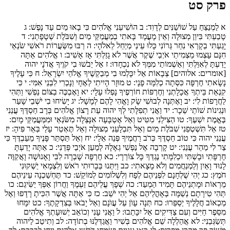
פרק סט
א
לַמְנַצֵּחַ עַל שׁוֹשַׁנִּים לְדָוִד:
ב
הוֹשִׁיעֵנִי אֱלֹהִים כִּי בָאוּ מַיִם עַד נָפֶשׁ:
ג
טָבַעְתִּי בִּיוֵן מְצוּלָה וְאֵין מָעֳמָד בָּאתִי בְמַעֲמַקֵּי מַיִם וְשִׁבֹּלֶת שְׁטָפָתְנִי:
ד
יָגַעְתִּי בְקָרְאִי נִחַר גְּרוֹנִי כָּלוּ עֵינַי מְיַחֵל לֵאלֹהָי:
ה
רַבּוּ מִשַּׂעֲרוֹת רֹאשִׁי שֹׂנְאַי
חִנָּם עָצְמוּ מַצְמִיתַי אֹיְבַי שֶׁקֶר אֲשֶׁר לֹא גָזַלְתִּי אָז אָשִׁיב:
ו
אֱלֹהִים אַתָּה
יָדַעְתָּ לְאִוַּלְתִּי וְאַשְׁמוֹתַי מִמְּךָ לֹא נִכְחָדוּ:
ז
אַל יֵבֹשׁוּ בִי קֹוֶיךָ אֲדֹנָי יהוה
[אומרים: אלוהים] צְבָאוֹת אַל יִכָּלְמוּ בִי מְבַקְשֶׁיךָ אֱלֹהֵי יִשְׂרָאֵל:
ח
כִּי עָלֶיךָ
נָשָׂאתִי חֶרְפָּה כִּסְּתָה כְלִמָּה פָנָי:
ט
מוּזָר הָיִיתִי לְאֶחָי וְנָכְרִי לִבְנֵי אִמִּי:
י
כִּי
קִנְאַת בֵּיתְךָ אֲכָלָתְנִי וְחֶרְפּוֹת חוֹרְפֶיךָ נָפְלוּ עָלָי:
יא
וָאֶבְכֶּה בַצּוֹם נַפְשִׁי וַתְּהִי
לַחֲרָפוֹת לִי:
יב
וָאֶתְּנָה לְבוּשִׁי שָׂק וָאֱהִי לָהֶם לְמָשָׁל:
יג
יָשִׂיחוּ בִי יֹשְׁבֵי שָׁעַר
וּנְגִינוֹת שׁוֹתֵי שֵׁכָר:
יד
וַאֲנִי תְפִלָּתִי לְךָ יהוה עֵת רָצוֹן אֱלֹהִים בְּרָב חַסְדֶּךָ עֲנֵנִי
בֶּאֱמֶת יִשְׁעֶךָ:
טו
הַצִּילֵנִי מִטִּיט וְאַל אֶטְבָּעָה אִנָּצְלָה מִשֹּׂנְאַי וּמִמַּעֲמַקֵּי מָיִם:
טז
אַל תִּשְׁטְפֵנִי שִׁבֹּלֶת מַיִם וְאַל תִּבְלָעֵנִי מְצוּלָה וְאַל תֶּאְטַר עָלַי בְּאֵר פִּיהָ:
יז
עֲנֵנִי יהוה כִּי טוֹב חַסְדֶּךָ כְּרֹב רַחֲמֶיךָ פְּנֵה אֵלָי:
יח
וְאַל תַּסְתֵּר פָּנֶיךָ מֵעַבְדֶּךָ כִּי
צַר לִי מַהֵר עֲנֵנִי:
יט
קָרְבָה אֶל נַפְשִׁי גְאָלָהּ לְמַעַן אֹיְבַי פְּדֵנִי:
כ
אַתָּה יָדַעְתָּ
חֶרְפָּתִי וּבָשְׁתִּי וּכְלִמָּתִי נֶגְדְּךָ כָּל צוֹרְרָי:
כא
חֶרְפָּה שָׁבְרָה לִבִּי וָאָנוּשָׁה וָאֲקַוֶּה
לָנוּד וָאַיִן וְלַמְנַחֲמִים וְלֹא מָצָאתִי:
כב
וַיִּתְּנוּ בְּבָרוּתִי רֹאשׁ וְלִצְמָאִי יַשְׁקוּנִי
חֹמֶץ:
כג
יְהִי שֻׁלְחָנָם לִפְנֵיהֶם לְפָח וְלִשְׁלוֹמִים לְמוֹקֵשׁ:
כד
תֶּחְשַׁכְנָה עֵינֵיהֶם
מֵרְאוֹת וּמָתְנֵיהֶם תָּמִיד הַמְעַד:
כה
שְׁפָךְ עֲלֵיהֶם זַעְמֶךָ וַחֲרוֹן אַפְּךָ יַשִּׂיגֵם:
כו
תְּהִי טִירָתָם נְשַׁמָּה בְּאָהֳלֵיהֶם אַל יְהִי יֹשֵׁב:
כז
כִּי אַתָּה אֲשֶׁר הִכִּיתָ רָדָפוּ וְאֶל
מַכְאוֹב חֲלָלֶיךָ יְסַפֵּרוּ:
כח
תְּנָה עָוֺן עַל עֲוֺנָם וְאַל יָבֹאוּ בְּצִדְקָתֶךָ:
כט
יִמָּחוּ
מִסֵּפֶר חַיִּים וְעִם צַדִּיקִים אַל יִכָּתֵבוּ:
ל
וַאֲנִי עָנִי וְכוֹאֵב יְשׁוּעָתְךָ אֱלֹהִים
תְּשַׂגְּבֵנִי:
לא
אֲהַלְלָה שֵׁם אֱלֹהִים בְּשִׁיר וַאֲגַדְּלֶנּוּ בְתוֹדָה:
לב
וְתִיטַב לַיהוה