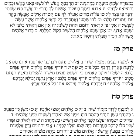
בַמְּצוּדָה שַׂמְתָּ מוּעָקָה בְמָתְנֵינוּ:
יב
הִרְכַּבְתָּ אֱנוֹשׁ לְרֹאשֵׁנוּ בָּאנוּ בָאֵשׁ וּבַמַּיִם
וַתּוֹצִיאֵנוּ לָרְוָיָה:
יג
אָבוֹא בֵיתְךָ בְעוֹלוֹת אֲשַׁלֵּם לְךָ נְדָרָי:
יד
אֲשֶׁר פָּצוּ שְׂפָתָי
וְדִבֶּר פִּי בַּצַּר לִי:
טו
עֹלוֹת מֵחִים אַעֲלֶה לָּךְ עִם קְטֹרֶת אֵילִים אֶעֱשֶׂה בָקָר
עִם עַתּוּדִים סֶלָה:
טז
לְכוּ שִׁמְעוּ וַאֲסַפְּרָה כָּל יִרְאֵי אֱלֹהִים אֲשֶׁר עָשָׂה
לְנַפְשִׁי:
יז
אֵלָיו פִּי קָרָאתִי וְרוֹמַם תַּחַת לְשׁוֹנִי:
יח
אָוֶן אִם רָאִיתִי בְלִבִּי לֹא
יִשְׁמַע אֲדֹנָי:
יט
אָכֵן שָׁמַע אֱלֹהִים הִקְשִׁיב בְּקוֹל תְּפִלָּתִי:
כ
בָּרוּךְ אֱלֹהִים
אֲשֶׁר לֹא הֵסִיר תְּפִלָּתִי וְחַסְדּוֹ מֵאִתִּי:
פרק סז
א
לַמְנַצֵּח בִּנְגִינֹת מִזְמוֹר שִׁיר:
ב
אֱלֹהִים יְחָנֵּנוּ וִיבָרְכֵנוּ יָאֵר פָּנָיו אִתָּנוּ סֶלָה:
ג
לָדַעַת בָּאָרֶץ דַּרְכֶּךָ בְּכָל גּוֹיִם יְשׁוּעָתֶךָ:
ד
יוֹדוּךָ עַמִּים אֱלֹהִים יוֹדוּךָ עַמִּים
כֻּלָּם:
ה
יִשְׂמְחוּ וִירַנְּנוּ לְאֻמִּים כִּי תִשְׁפֹּט עַמִּים מִישׁוֹר וּלְאֻמִּים בָּאָרֶץ תַּנְחֵם
סֶלָה:
ו
יוֹדוּךָ עַמִּים אֱלֹהִים יוֹדוּךָ עַמִּים כֻּלָּם:
ז
אֶרֶץ נָתְנָה יְבוּלָהּ יְבָרְכֵנוּ
אֱלֹהִים אֱלֹהֵינוּ:
ח
יְבָרְכֵנוּ אֱלֹהִים וְיִירְאוּ אֹתוֹ כָּל אַפְסֵי אָרֶץ:
פרק סח
א
לַמְנַצֵּחַ לְדָוִד מִזְמוֹר שִׁיר:
ב
יָקוּם אֱלֹהִים יָפוּצוּ אוֹיְבָיו וְיָנוּסוּ מְשַׂנְאָיו מִפָּנָיו:
ג
כְּהִנְדֹּף עָשָׁן תִּנְדֹּף כְּהִמֵּס דּוֹנַג מִפְּנֵי אֵשׁ יֹאבְדוּ רְשָׁעִים מִפְּנֵי אֱלֹהִים:
ד
וְצַדִּיקִים יִשְׂמְחוּ יַעַלְצוּ לִפְנֵי אֱלֹהִים וְיָשִׂישׂוּ בְשִׂמְחָה:
ה
שִׁירוּ לֵאלֹהִים זַמְּרוּ
שְׁמוֹ סֹלּוּ לָרֹכֵב בָּעֲרָבוֹת בְּיָהּ שְׁמוֹ וְעִלְזוּ לְפָנָיו:
ו
אֲבִי יְתוֹמִים וְדַיַּן אַלְמָנוֹת
אֱלֹהִים בִּמְעוֹן קָדְשׁוֹ:
ז
אֱלֹהִים מוֹשִׁיב יְחִידִים בַּיְתָה מוֹצִיא אֲסִירִים