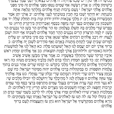
בַּכּוֹשָׁרוֹת אַךְ סוֹרֲרִים שָׁכְנוּ צְחִיחָה:
ח
אֱלֹהִים בְּצֵאתְךָ לִפְנֵי עַמֶּךָ בְּצַעְדְּךָ
בִישִׁימוֹן סֶלָה:
ט
אֶרֶץ רָעָשָׁה אַף שָׁמַיִם נָטְפוּ מִפְּנֵי אֱלֹהִים זֶה סִינַי מִפְּנֵי
אֱלֹהִים אֱלֹהֵי יִשְׂרָאֵל:
י
גֶּשֶׁם נְדָבוֹת תָּנִיף אֱלֹהִים נַחֲלָתְךָ וְנִלְאָה אַתָּה
כוֹנַנְתָּהּ:
יא
חַיָּתְךָ יָשְׁבוּ בָהּ תָּכִין בְּטוֹבָתְךָ לֶעָנִי אֱלֹהִים:
יב
אֲדֹנָי יִתֶּן אֹמֶר
הַמְבַשְּׂרוֹת צָבָא רָב:
יג
מַלְכֵי צְבָאוֹת יִדֹּדוּן יִדֹּדוּן וּנְוַת בַּיִת תְּחַלֵּק שָׁלָל:
יד
אִם
תִּשְׁכְּבוּן בֵּין שְׁפַתָּיִם כַּנְפֵי יוֹנָה נֶחְפָּה בַכֶּסֶף וְאֶבְרוֹתֶיהָ בִּירַקְרַק חָרוּץ:
טו
בְּפָרֵשׂ שַׁדַּי מְלָכִים בָּהּ תַּשְׁלֵג בְּצַלְמוֹן:
טז
הַר אֱלֹהִים הַר בָּשָׁן הַר גַּבְנֻנִּים הַר
בָּשָׁן:
יז
לָמָּה תְּרַצְּדוּן הָרִים גַּבְנֻנִּים הָהָר חָמַד אֱלֹהִים לְשִׁבְתּוֹ אַף יהוה יִשְׁכֹּן
לָנֶצַח:
יח
רֶכֶב אֱלֹהִים רִבֹּתַיִם אַלְפֵי שִׁנְאָן אֲדֹנָי בָם סִינַי בַּקֹּדֶשׁ:
יט
עָלִיתָ
לַמָּרוֹם שָׁבִיתָ שֶּׁבִי לָקַחְתָּ מַתָּנוֹת בָּאָדָם וְאַף סוֹרְרִים לִשְׁכֹּן יָהּ אֱלֹהִים:
כ
בָּרוּךְ אֲדֹנָי יוֹם יוֹם יַעֲמָס לָנוּ הָאֵל יְשׁוּעָתֵנוּ סֶלָה:
כא
הָאֵל לָנוּ אֵל לְמוֹשָׁעוֹת
וְלֵיהוִה [אומרים: ולילוהים] אֲדֹנָי לַמָּוֶת תּוֹצָאוֹת:
כב
אַךְ אֱלֹהִים יִמְחַץ רֹאשׁ
אֹיְבָיו קָדְקֹד שֵׂעָר מִתְהַלֵּךְ בַּאֲשָׁמָיו:
כג
אָמַר אֲדֹנָי מִבָּשָׁן אָשִׁיב אָשִׁיב
מִמְּצֻלוֹת יָם:
כד
לְמַעַן תִּמְחַץ רַגְלְךָ בְּדָם לְשׁוֹן כְּלָבֶיךָ מֵאֹיְבִים מִנֵּהוּ:
כה
רָאוּ
הֲלִיכוֹתֶיךָ אֱלֹהִים הֲלִיכוֹת אֵלִי מַלְכִּי בַקֹּדֶשׁ:
כו
קִדְּמוּ שָׁרִים אַחַר נֹגְנִים בְּתוֹךְ
עֲלָמוֹת תּוֹפֵפוֹת:
כז
בְּמַקְהֵלוֹת בָּרְכוּ אֱלֹהִים יהוה מִמְּקוֹר יִשְׂרָאֵל:
כח
שָׁם
בִּנְיָמִן צָעִיר רֹדֵם שָׂרֵי יְהוּדָה רִגְמָתָם שָׂרֵי זְבֻלוּן שָׂרֵי נַפְתָּלִי:
כט
צִוָּה אֱלֹהֶיךָ
עֻזֶּךָ עוּזָּה אֱלֹהִים זוּ פָּעַלְתָּ לָּנוּ:
ל
מֵהֵיכָלֶךָ עַל יְרוּשָׁלִָם לְךָ יוֹבִילוּ מְלָכִים שָׁי:
לא
גְּעַר חַיַּת קָנֶה עֲדַת אַבִּירִים בְּעֶגְלֵי עַמִּים מִתְרַפֵּס בְּרַצֵּי כָסֶף בִּזַּר עַמִּים
קְרָבוֹת יֶחְפָּצוּ:
לב
יֶאֱתָיוּ חַשְׁמַנִּים מִנִּי מִצְרָיִם כּוּשׁ תָּרִיץ יָדָיו לֵאלֹהִים:
לג
מַמְלְכוֹת הָאָרֶץ שִׁירוּ לֵאלֹהִים זַמְּרוּ אֲדֹנָי סֶלָה:
לד
לָרֹכֵב בִּשְׁמֵי שְׁמֵי קֶדֶם הֵן
יִתֵּן בְּקוֹלוֹ קוֹל עֹז:
לה
תְּנוּ עֹז לֵאלֹהִים עַל יִשְׂרָאֵל גַּאֲוָתוֹ וְעֻזּוֹ בַּשְּׁחָקִים:
לו
נוֹרָא אֱלֹהִים מִמִּקְדָּשֶׁיךָ אֵל יִשְׂרָאֵל הוּא נֹתֵן עֹז וְתַעֲצֻמוֹת לָעָם בָּרוּךְ
אֱלֹהִים: