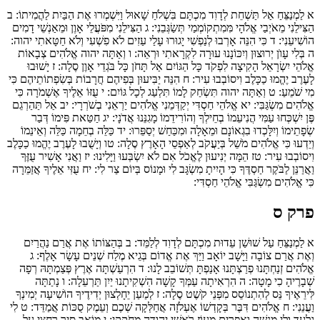
א
לַמְנַצֵּחַ אַל תַּשְׁחֵת לְדָוִד מִכְתָּם בִּשְׁלֹחַ שָׁאוּל וַיִּשְׁמְרוּ אֶת הַבַּיִת לַהֲמִיתוֹ:
ב
הַצִּילֵנִי מֵאֹיְבַי אֱלֹהָי מִּמִתְקוֹמְמַי תְּשַׂגְּבֵנִי:
ג
הַצִּילֵנִי מִפֹּעֲלֵי אָוֶן וּמֵאַנְשֵׁי דָמִים
הוֹשִׁיעֵנִי:
ד
כִּי הִנֵּה אָרְבוּ לְנַפְשִׁי יָגוּרוּ עָלַי עַזִים לֹא פִשְׁעִי וְלֹא חַטָּאתִי יהוה:
ה
בְּלִי עָוֺן יְרוּצוּן וְיִכּוֹנָנוּ עוּרָה לִקְרָאתִי וּרְאֵה:
ו
וְאַתָּה יהוה אֱלֹהִים צְבָאוֹת
אֱלֹהֵי יִשְׂרָאֵל הָקִיצָה לִפְקֹד כָּל הַגּוֹיִם אַל תָּחֹן כָּל בֹּגְדֵי אָוֶן סֶלָה:
ז
יָשׁוּבוּ
לָעֶרֶב יֶהֱמוּ כַכָּלֶב וִיסוֹבְבוּ עִיר:
ח
הִנֵּה יַבִּיעוּן בְּפִיהֶם חֲרָבוֹת בְּשִׂפְתוֹתֵיהֶם כִּי
מִי שֹׁמֵעַ:
ט
וְאַתָּה יהוה תִּשְׂחַק לָמוֹ תִּלְעַג לְכָל גּוֹיִם:
י
עֻזּוֹ אֵלֶיךָ אֶשְׁמֹרָה כִּי
אֱלֹהִים מִשְׂגַּבִּי:
יא
אֱלֹהֵי חַסְדִּי יְקַדְּמֵנִי אֱלֹהִים יַרְאֵנִי בְשֹׁרְרָי:
יב
אַל תַּהַרְגֵם
פֶּן יִשְׁכְּחוּ עַמִּי הֲנִיעֵמוֹ בְחֵילְךָ וְהוֹרִידֵמוֹ מָגִנֵּנוּ אֲדֹנָי:
יג
חַטַּאת פִּימוֹ דְּבַר
שְׂפָתֵימוֹ וְיִלָּכְדוּ בִגְאוֹנָם וּמֵאָלָה וּמִכַּחַשׁ יְסַפֵּרוּ:
יד
כַּלֵּה בְחֵמָה כַּלֵּה וְאֵינֵמוֹ
וְיֵדְעוּ כִּי אֱלֹהִים מֹשֵׁל בְּיַעֲקֹב לְאַפְסֵי הָאָרֶץ סֶלָה:
טו
וְיָשֻׁבוּ לָעֶרֶב יֶהֱמוּ כַכָּלֶב
וִיסוֹבְבוּ עִיר:
טז
הֵמָּה יְנִיעוּן לֶאֱכֹל אִם לֹא יִשְׂבְּעוּ וַיָּלִינוּ:
יז
וַאֲנִי אָשִׁיר עֻזֶּךָ
וַאֲרַנֵּן לַבֹּקֶר חַסְדֶּךָ כִּי הָיִיתָ מִשְׂגָּב לִי וּמָנוֹס בְּיוֹם צַר לִי:
יח
עֻזִּי אֵלֶיךָ אֲזַמֵּרָה
כִּי אֱלֹהִים מִשְׂגַּבִּי אֱלֹהֵי חַסְדִּי:
פרק ס
א
לַמְנַצֵּחַ עַל שׁוּשַׁן עֵדוּת מִכְתָּם לְדָוִד לְלַמֵּד:
ב
בְּהַצּוֹתוֹ אֶת אֲרַם נַהֲרַיִם
וְאֶת אֲרַם צוֹבָה וַיָּשָׁב יוֹאָב וַיַּךְ אֶת אֱדוֹם בְּגֵיא מֶלַח שְׁנֵים עָשָׂר אָלֶף:
ג
אֱלֹהִים זְנַחְתָּנוּ פְרַצְתָּנוּ אָנַפְתָּ תְּשׁוֹבֵב לָנוּ:
ד
הִרְעַשְׁתָּה אֶרֶץ פְּצַמְתָּהּ רְפָה
שְׁבָרֶיהָ כִי מָטָה:
ה
הִרְאִיתָה עַמְּךָ קָשָׁה הִשְׁקִיתָנוּ יַיִן תַּרְעֵלָה:
ו
נָתַתָּה
לִּירֵאֶיךָ נֵּס לְהִתְנוֹסֵס מִפְּנֵי קֹשֶׁט סֶלָה:
ז
לְמַעַן יֵחָלְצוּן יְדִידֶיךָ הוֹשִׁיעָה יְמִינְךָ
וַעֲנֵנִי:
ח
אֱלֹהִים דִּבֶּר בְּקָדְשׁוֹ אֶעְלֹזָה אֲחַלְּקָה שְׁכֶם וְעֵמֶק סֻכּוֹת אֲמַדֵּד:
ט
לִי
גִלְעָד וְלִי מְנַשֶּׁה וְאֶפְרַיִם מָעוֹז רֹאשִׁי יְהוּדָה מְחֹקְקִי:
י
מוֹאָב סִיר רַחְצִי עַל