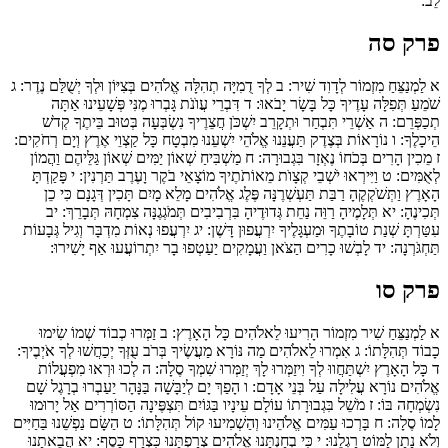
לֵב:
פרק סה
א
לַמְנַצֵּחַ מִזְמוֹר לְדָוִד שִׁיר:
ב
לְךָ דֻמִיָּה תְהִלָּה אֱלֹהִים בְּצִיּוֹן וּלְךָ יְשֻׁלַּם נֶדֶר:
ג
שֹׁמֵעַ תְּפִלָּה עָדֶיךָ כָּל בָּשָׂר יָבֹאוּ:
ד
דִּבְרֵי עֲוֺנֹת גָּבְרוּ מֶנִּי פְּשָׁעֵינוּ אַתָּה
תְכַפְּרֵם:
ה
אַשְׁרֵי תִּבְחַר וּתְקָרֵב יִשְׁכֹּן חֲצֵרֶיךָ נִשְׂבְּעָה בְּטוּב בֵּיתֶךָ קְדֹשׁ
הֵיכָלֶךָ:
ו
נוֹרָאוֹת בְּצֶדֶק תַּעֲנֵנוּ אֱלֹהֵי יִשְׁעֵנוּ מִבְטָח כָּל קַצְוֵי אֶרֶץ וְיָם רְחֹקִים:
ז
מֵכִין הָרִים בְּכֹחוֹ נֶאְזָר בִּגְבוּרָה:
ח
מַשְׁבִּיחַ שְׁאוֹן יַמִּים שְׁאוֹן גַּלֵּיהֶם וַהֲמוֹן
לְאֻמִּים:
ט
וַיִּירְאוּ יֹשְׁבֵי קְצָוֺת מֵאוֹתֹתֶיךָ מוֹצָאֵי בֹקֶר וָעֶרֶב תַּרְנִין:
י
פָּקַדְתָּ
הָאָרֶץ וַתְּשֹׁקְקֶהָ רַבַּת תַּעְשְׁרֶנָּה פֶּלֶג אֱלֹהִים מָלֵא מָיִם תָּכִין דְּגָנָם כִּי כֵן
תְּכִינֶהָ:
יא
תְּלָמֶיהָ רַוֵּה נַחֵת גְּדוּדֶיהָ בִּרְבִיבִים תְּמֹגְגֶנָּה צִמְחָהּ תְּבָרֵךְ:
יב
עִטַּרְתָּ שְׁנַת טוֹבָתֶךָ וּמַעְגָּלֶיךָ יִרְעֲפוּן דָּשֶׁן:
יג
יִרְעֲפוּ נְאוֹת מִדְבָּר וְגִיל גְּבָעוֹת
תַּחְגֹּרְנָה:
יד
לָבְשׁוּ כָרִים הַצֹּאן וַעֲמָקִים יַעַטְפוּ בָר יִתְרוֹעֲעוּ אַף יָשִׁירוּ:
פרק סו
א
לַמְנַצֵּחַ שִׁיר מִזְמוֹר הָרִיעוּ לֵאלֹהִים כָּל הָאָרֶץ:
ב
זַמְּרוּ כְבוֹד שְׁמוֹ שִׂימוּ
כָבוֹד תְּהִלָּתוֹ:
ג
אִמְרוּ לֵאלֹהִים מַה נּוֹרָא מַעֲשֶׂיךָ בְּרֹב עֻזְּךָ יְכַחֲשׁוּ לְךָ אֹיְבֶיךָ:
ד
כָּל הָאָרֶץ יִשְׁתַּחֲווּ לְךָ וִיזַמְּרוּ לָךְ יְזַמְּרוּ שִׁמְךָ סֶלָה:
ה
לְכוּ וּרְאוּ מִפְעֲלוֹת
אֱלֹהִים נוֹרָא עֲלִילָה עַל בְּנֵי אָדָם:
ו
הָפַךְ יָם לְיַבָּשָׁה בַּנָּהָר יַעַבְרוּ בְרָגֶל שָׁם
נִשְׂמְחָה בּוֹ:
ז
מֹשֵׁל בִּגְבוּרָתוֹ עוֹלָם עֵינָיו בַּגּוֹיִם תִּצְפֶּינָה הַסּוֹרְרִים אַל יָרוּמוּ
לָמוֹ סֶלָה:
ח
בָּרְכוּ עַמִּים אֱלֹהֵינוּ וְהַשְׁמִיעוּ קוֹל תְּהִלָּתוֹ:
ט
הַשָּׂם נַפְשֵׁנוּ בַּחַיִּים
וְלֹא נָתַן לַמּוֹט רַגְלֵנוּ:
י
כִּי בְחַנְתָּנוּ אֱלֹהִים צְרַפְתָּנוּ כִּצְרָף כָּסֶף:
יא
הֲבֵאתָנוּ