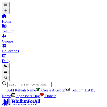
Home
Tehillim
Groups
Collections
Daily
Add Refuah Name
Create A Group
Tehillim 119 By
Name
Sponsor A Day
Donate