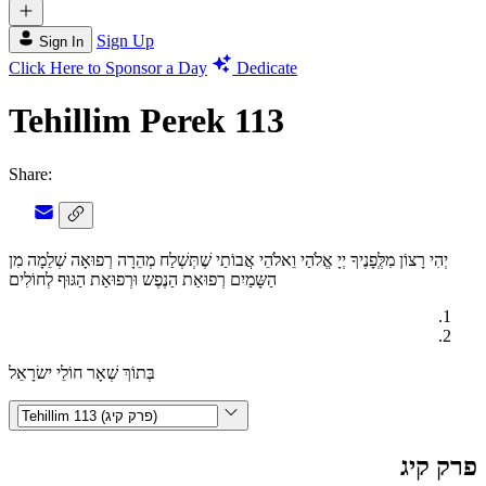
Sign Up
Sign In
Click Here to Sponsor a Day
Dedicate
Tehillim Perek 113
Share:
יְהִי רָצוֹן מִלְְּפָנֶיךָ יְיָ אֱלֹהַי וֵאלֹהֵי אֲבוֹתַי שֶׁתְּשְׁלַח מְהֵרָה רְפוּאָה שְׁלֵמָה מִן
הַשָּמַיִם רְפוּאַת הַנֶפֶש וּרְפוּאַת הַגּוּף לְחוֹלִים
בְּתוֹךְ שְׁאָר חוֹלֵי ישׂרָאֵל
פרק קיג