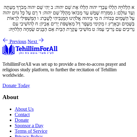
א
הַלְלוּיָהּ הַלְלוּ עַבְדֵי יהוה הַלְלוּ אֶת שֵׁם יהוה:
ב
יְהִי שֵׁם יהוה מְבֹרָךְ מֵעַתָּה
וְעַד עוֹלָם:
ג
מִמִּזְרַח שֶׁמֶשׁ עַד מְבוֹאוֹ מְהֻלָּל שֵׁם יהוה:
ד
רָם עַל כָּל גּוֹיִם יהוה
עַל הַשָּׁמַיִם כְּבוֹדוֹ:
ה
מִי כַּיהוה אֱלֹהֵינוּ הַמַּגְבִּיהִי לָשָׁבֶת:
ו
הַמַּשְׁפִּילִי לִרְאוֹת
בַּשָּׁמַיִם וּבָאָרֶץ:
ז
מְקִימִי מֵעָפָר דָּל מֵאַשְׁפֹּת יָרִים אֶבְיוֹן:
ח
לְהוֹשִׁיבִי עִם
נְדִיבִים עִם נְדִיבֵי עַמּוֹ:
ט
מוֹשִׁיבִי עֲקֶרֶת הַבַּיִת אֵם הַבָּנִים שְׂמֵחָה הַלְלוּיָהּ:
Previous
Next
TehillimForAll was set up to provide a free-to-access prayer and
religious study platform, to further the recitation of Tehillim
worldwide.
Donate Today
About
About Us
Contact
Donate
Sponsor a Day
Terms of Service
Privacy Policy